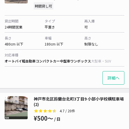
時間貸し可
貸出時間
タイプ
再入庫
24時間営業
平置き
可
長さ
車幅
高さ
480cm 以下
180cm 以下
制限なし
対応車種
オートバイ
軽自動車
コンパクトカー
中型車
ワンボックス
大型車・SUV
詳細へ
神戸市北区鈴蘭台北町3丁目9 小部小学校横駐車場
(2)
4.7
/ 20件
¥500〜
/ 日