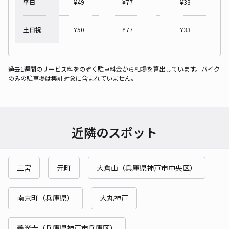
平日
¥
49
¥
77
¥
33
土日祝
¥
50
¥
77
¥
33
過去1週間のサービス料をのぞく駐車料金から相場を算出しています。バイク
のみの駐車場は集計対象に含まれていません。
近隣のスポット
三宮
元町
大倉山（兵庫県神戸市中央区）
南京町（兵庫県）
大丸神戸
善光寺（兵庫県神戸市兵庫区）