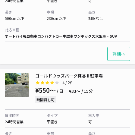
24時間営業
平置き
可
長さ
車幅
高さ
500cm 以下
230cm 以下
制限なし
対応車種
オートバイ
軽自動車
コンパクトカー
中型車
ワンボックス
大型車・SUV
詳細へ
ゴールドウッズパーク箕谷Ⅱ駐車場
4
/ 2件
¥550〜
/ 日
¥33〜 / 15分
時間貸し可
貸出時間
タイプ
再入庫
24時間営業
平置き
可
長さ
車幅
高さ