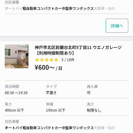
対応車種
オートバイ
軽自動車
コンパクトカー
中型車
ワンボックス
大型車・SUV
詳細へ
神戸市北区鈴蘭台北町5丁目11 ウエノガレージ
【利用時間制限あり】
5
/ 18件
¥600〜
/ 日
貸出時間
タイプ
再入庫
08:30 〜19:30
平置き
可
長さ
車幅
高さ
490cm 以下
190cm 以下
制限なし
対応車種
オートバイ
軽自動車
コンパクトカー
中型車
ワンボックス
大型車・SUV