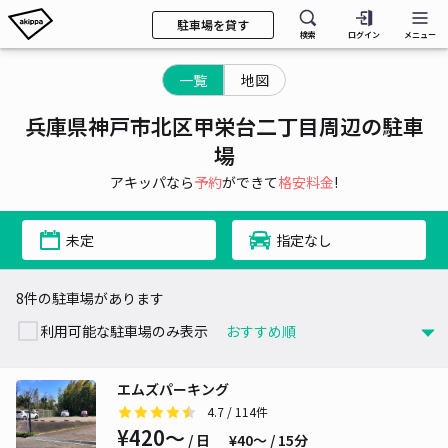
駐車場を貸す
検索
ログイン
メニュー
一覧
地図
兵庫県神戸市北区甲栄台二丁目周辺の駐車
場
アキッパなら
予約
ができて
格安料金
!
未定
指定なし
8件の駐車場があります
利用可能な駐車場のみ表示
エムズパーキング
4.7
/ 114件
¥420〜
/ 日
¥40〜 / 15分