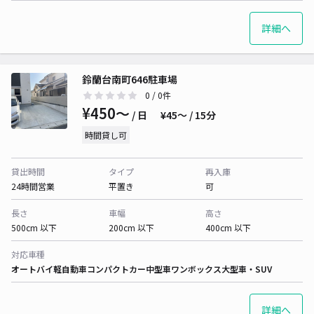
詳細へ
鈴蘭台南町646駐車場
0
/ 0件
¥450〜
/ 日
¥45〜 / 15分
時間貸し可
貸出時間
タイプ
再入庫
24時間営業
平置き
可
長さ
車幅
高さ
500cm 以下
200cm 以下
400cm 以下
対応車種
オートバイ
軽自動車
コンパクトカー
中型車
ワンボックス
大型車・SUV
詳細へ