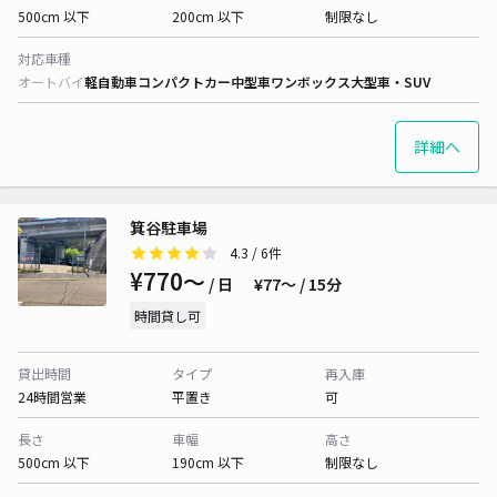
500cm 以下
200cm 以下
制限なし
対応車種
オートバイ
軽自動車
コンパクトカー
中型車
ワンボックス
大型車・SUV
詳細へ
箕谷駐車場
4.3
/ 6件
¥770〜
/ 日
¥77〜 / 15分
時間貸し可
貸出時間
タイプ
再入庫
24時間営業
平置き
可
長さ
車幅
高さ
500cm 以下
190cm 以下
制限なし