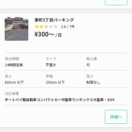
東町3丁目パーキング
2.6
/ 7件
¥300〜
/ 日
貸出時間
タイプ
再入庫
24時間営業
平置き
可
長さ
車幅
高さ
600cm 以下
250cm 以下
制限なし
対応車種
オートバイ
軽自動車
コンパクトカー
中型車
ワンボックス
大型車・SUV
詳細へ