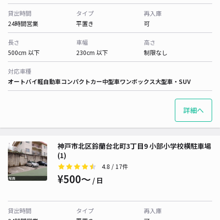
貸出時間
タイプ
再入庫
24時間営業
平置き
可
長さ
車幅
高さ
500cm 以下
230cm 以下
制限なし
対応車種
オートバイ
軽自動車
コンパクトカー
中型車
ワンボックス
大型車・SUV
詳細へ
神戸市北区鈴蘭台北町3丁目9 小部小学校横駐車場
(1)
4.8
/ 17件
¥500〜
/ 日
貸出時間
タイプ
再入庫