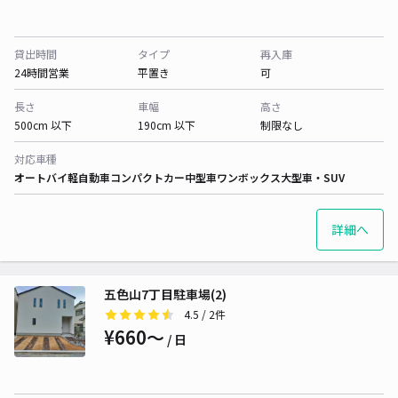
貸出時間
タイプ
再入庫
24時間営業
平置き
可
長さ
車幅
高さ
500cm 以下
190cm 以下
制限なし
対応車種
オートバイ
軽自動車
コンパクトカー
中型車
ワンボックス
大型車・SUV
詳細へ
五色山7丁目駐車場(2)
4.5
/ 2件
¥660〜
/ 日