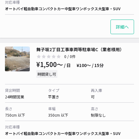
対応車種
オートバイ
軽自動車
コンパクトカー
中型車
ワンボックス
大型車・SUV
詳細へ
舞子坂2丁目工事車両等駐車場C（業者様用）
0
/ 0件
¥1,500〜
/ 日
¥100〜 / 15分
時間貸し可
貸出時間
タイプ
再入庫
24時間営業
平置き
可
長さ
車幅
高さ
750cm 以下
350cm 以下
制限なし
対応車種
オートバイ
軽自動車
コンパクトカー
中型車
ワンボックス
大型車・SUV