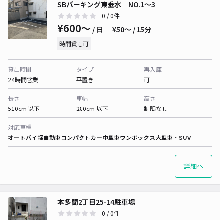
SBパーキング東垂水 NO.1〜3
0
/ 0件
¥600〜
/ 日
¥50〜 / 15分
時間貸し可
貸出時間
タイプ
再入庫
24時間営業
平置き
可
長さ
車幅
高さ
510cm 以下
280cm 以下
制限なし
対応車種
オートバイ
軽自動車
コンパクトカー
中型車
ワンボックス
大型車・SUV
詳細へ
本多聞2丁目25-14駐車場
0
/ 0件