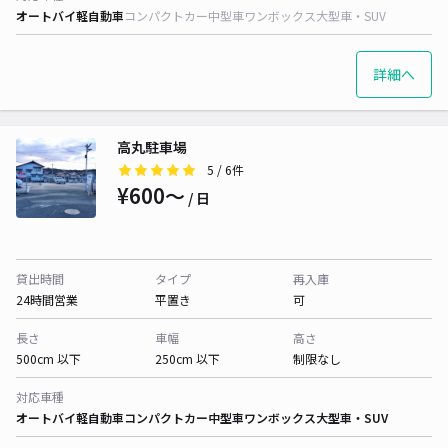
オートバイ
軽自動車
コンパクトカー
中型車
ワンボックス
大型車・SUV
詳細へ
高丸駐車場
5
/ 6件
¥600〜
/ 日
貸出時間
タイプ
再入庫
24時間営業
平置き
可
長さ
車幅
高さ
500cm 以下
250cm 以下
制限なし
対応車種
オートバイ
軽自動車
コンパクトカー
中型車
ワンボックス
大型車・SUV