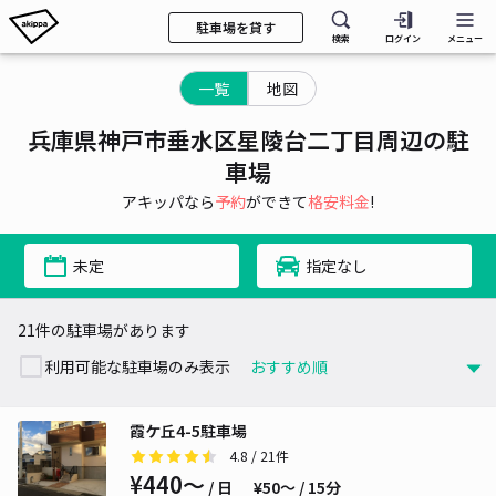
駐車場を貸す
検索
ログイン
メニュー
一覧
地図
兵庫県神戸市垂水区星陵台二丁目周辺の駐
車場
アキッパなら
予約
ができて
格安料金
!
未定
指定なし
21件の駐車場があります
利用可能な駐車場のみ表示
霞ケ丘4-5駐車場
4.8
/ 21件
¥440〜
/ 日
¥50〜 / 15分