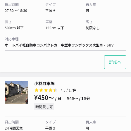
貸出時間
タイプ
再入庫
07:30 〜18:30
平置き
可
長さ
車幅
高さ
500cm 以下
190cm 以下
制限なし
対応車種
オートバイ
軽自動車
コンパクトカー
中型車
ワンボックス
大型車・SUV
詳細へ
小林駐車場
4.5
/ 17件
¥450〜
/ 日
¥45〜 / 15分
時間貸し可
貸出時間
タイプ
再入庫
24時間営業
平置き
可