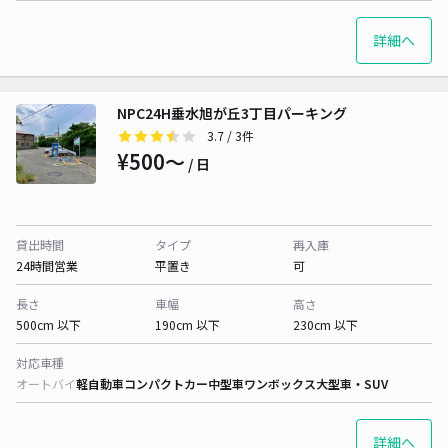
詳細へ
NPC24H垂水旭が丘3丁目パーキング
3.7
/ 3件
¥500〜
/ 日
貸出時間
タイプ
再入庫
24時間営業
平置き
可
長さ
車幅
高さ
500cm 以下
190cm 以下
230cm 以下
対応車種
オートバイ
軽自動車
コンパクトカー
中型車
ワンボックス
大型車・SUV
詳細へ