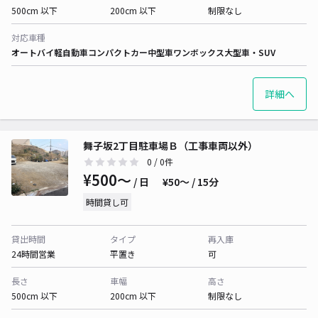
500cm 以下
200cm 以下
制限なし
対応車種
オートバイ
軽自動車
コンパクトカー
中型車
ワンボックス
大型車・SUV
詳細へ
舞子坂2丁目駐車場Ｂ（工事車両以外）
0
/ 0件
¥500〜
/ 日
¥50〜 / 15分
時間貸し可
貸出時間
タイプ
再入庫
24時間営業
平置き
可
長さ
車幅
高さ
500cm 以下
200cm 以下
制限なし