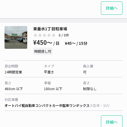
詳細へ
東垂水1丁目駐車場
0
/ 0件
¥450〜
/ 日
¥45〜 / 15分
時間貸し可
貸出時間
タイプ
再入庫
24時間営業
平置き
可
長さ
車幅
高さ
460cm 以下
180cm 以下
制限なし
対応車種
オートバイ
軽自動車
コンパクトカー
中型車
ワンボックス
大型車・SUV
詳細へ