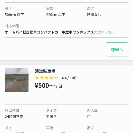
長さ
車幅
高さ
500cm 以下
220cm 以下
制限なし
対応車種
オートバイ
軽自動車
コンパクトカー
中型車
ワンボックス
大型車・SUV
詳細へ
濱惣駐車場
4.4
/ 10件
¥500〜
/ 日
貸出時間
タイプ
再入庫
24時間営業
平置き
可
長さ
車幅
高さ