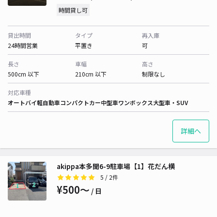
時間貸し可
貸出時間
タイプ
再入庫
24時間営業
平置き
可
長さ
車幅
高さ
500cm 以下
210cm 以下
制限なし
対応車種
オートバイ
軽自動車
コンパクトカー
中型車
ワンボックス
大型車・SUV
詳細へ
akippa本多聞6-9駐車場【1】花だん横
5
/ 2件
¥500〜
/ 日