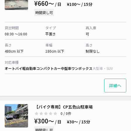
¥660〜
/ 日
¥100〜 / 15分
時間貸し可
貸出時間
タイプ
再入庫
08:30 〜16:00
平置き
可
長さ
車幅
高さ
480cm 以下
180cm 以下
制限なし
対応車種
オートバイ
軽自動車
コンパクトカー
中型車
ワンボックス
大型車・SUV
詳細へ
【バイク専用】CP五色山駐車場
0
/ 0件
¥300〜
/ 日
¥30〜 / 15分
時間貸し可