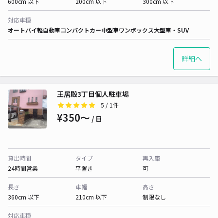
600cm 以下
200cm 以下
300cm 以下
対応車種
オートバイ
軽自動車
コンパクトカー
中型車
ワンボックス
大型車・SUV
詳細へ
王居殿3丁目個人駐車場
5
/ 1件
¥350〜
/ 日
貸出時間
タイプ
再入庫
24時間営業
平置き
可
長さ
車幅
高さ
360cm 以下
210cm 以下
制限なし
対応車種