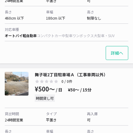
24時間営業
平置き
可
長さ
車幅
高さ
460cm 以下
180cm 以下
制限なし
対応車種
オートバイ
軽自動車
コンパクトカー
中型車
ワンボックス
大型車・SUV
詳細へ
舞子坂2丁目駐車場Ａ（工事車両以外）
0
/ 0件
¥500〜
/ 日
¥50〜 / 15分
時間貸し可
貸出時間
タイプ
再入庫
24時間営業
平置き
可
長さ
車幅
高さ