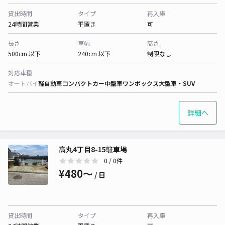
貸出時間
タイプ
再入庫
24時間営業
平置き
可
長さ
車幅
高さ
500cm 以下
240cm 以下
制限なし
対応車種
オートバイ
軽自動車
コンパクトカー
中型車
ワンボックス
大型車・SUV
詳細へ
高丸4丁目8-15駐車場
0
/ 0件
¥480〜
/ 日
貸出時間
タイプ
再入庫