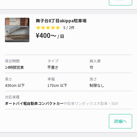
舞子台8丁目akippa駐車場
5
/ 2件
¥400〜
/ 日
貸出時間
タイプ
再入庫
24時間営業
平置き
可
長さ
車幅
高さ
430cm 以下
170cm 以下
制限なし
対応車種
オートバイ
軽自動車
コンパクトカー
中型車
ワンボックス
大型車・SUV
詳細へ