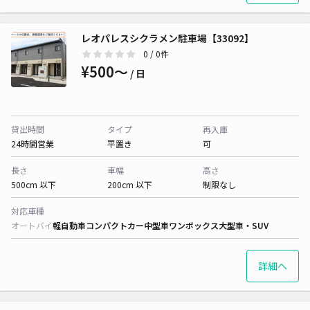
レオパレスシクラメン駐車場【33092】
0
/ 0件
¥500〜
/ 日
貸出時間
タイプ
再入庫
24時間営業
平置き
可
長さ
車幅
高さ
500cm 以下
200cm 以下
制限なし
対応車種
オートバイ
軽自動車
コンパクトカー
中型車
ワンボックス
大型車・SUV
詳細へ