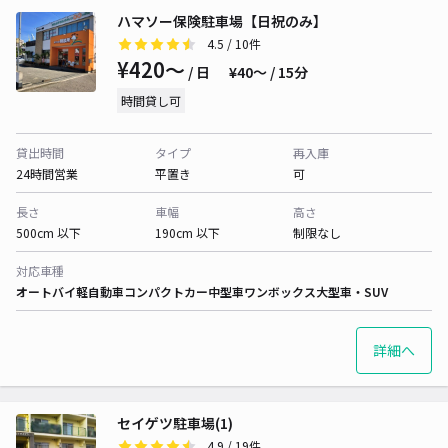
ハマソー保険駐車場【日祝のみ】
4.5
/ 10件
¥420〜
/ 日
¥40〜 / 15分
時間貸し可
貸出時間
タイプ
再入庫
24時間営業
平置き
可
長さ
車幅
高さ
500cm 以下
190cm 以下
制限なし
対応車種
オートバイ
軽自動車
コンパクトカー
中型車
ワンボックス
大型車・SUV
詳細へ
セイゲツ駐車場(1)
4.9
/ 19件