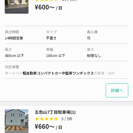
¥600〜
/ 日
貸出時間
タイプ
再入庫
24時間営業
平置き
可
長さ
車幅
高さ
480cm 以下
180cm 以下
制限なし
対応車種
オートバイ
軽自動車
コンパクトカー
中型車
ワンボックス
大型車・SUV
詳細へ
五色山7丁目駐車場(1)
5
/ 5件
¥660〜
/ 日