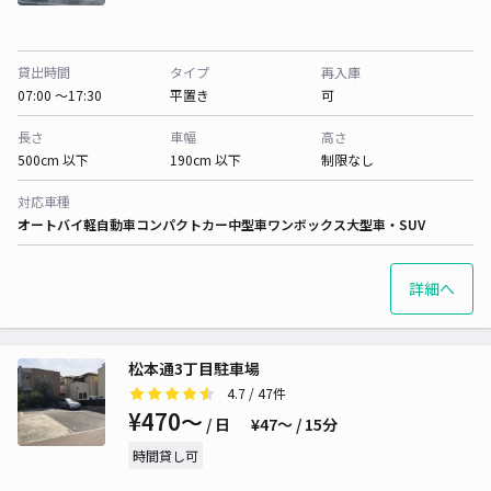
貸出時間
タイプ
再入庫
07:00 〜17:30
平置き
可
長さ
車幅
高さ
500cm 以下
190cm 以下
制限なし
対応車種
オートバイ
軽自動車
コンパクトカー
中型車
ワンボックス
大型車・SUV
詳細へ
松本通3丁目駐車場
4.7
/ 47件
¥470〜
/ 日
¥47〜 / 15分
時間貸し可