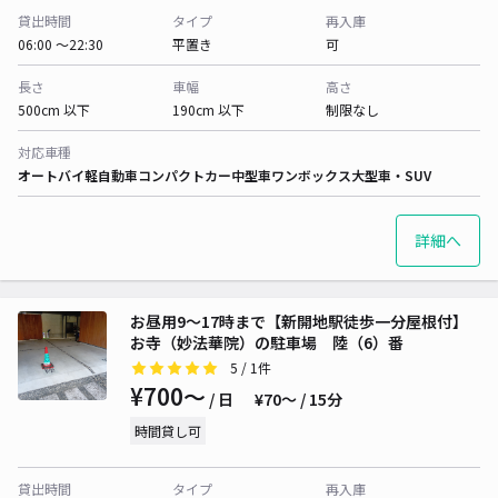
貸出時間
タイプ
再入庫
06:00 〜22:30
平置き
可
長さ
車幅
高さ
500cm 以下
190cm 以下
制限なし
対応車種
オートバイ
軽自動車
コンパクトカー
中型車
ワンボックス
大型車・SUV
詳細へ
お昼用9〜17時まで【新開地駅徒歩一分屋根付】
お寺（妙法華院）の駐車場 陸（6）番
5
/ 1件
¥700〜
/ 日
¥70〜 / 15分
時間貸し可
貸出時間
タイプ
再入庫