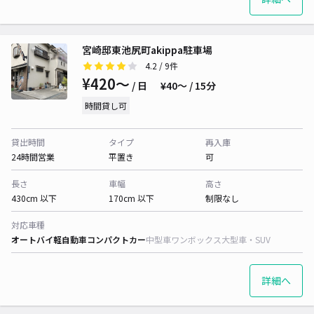
宮崎邸東池尻町akippa駐車場
4.2
/ 9件
¥420〜
/ 日
¥40〜 / 15分
時間貸し可
貸出時間
タイプ
再入庫
24時間営業
平置き
可
長さ
車幅
高さ
430cm 以下
170cm 以下
制限なし
対応車種
オートバイ
軽自動車
コンパクトカー
中型車
ワンボックス
大型車・SUV
詳細へ