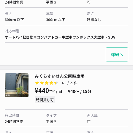
24時間営業
平置き
可
長さ
車幅
高さ
600cm 以下
300cm 以下
制限なし
対応車種
オートバイ
軽自動車
コンパクトカー
中型車
ワンボックス
大型車・SUV
詳細へ
みくらすいせん公園駐車場
4.8
/ 21件
¥440〜
/ 日
¥40〜 / 15分
時間貸し可
貸出時間
タイプ
再入庫
24時間営業
平置き
可
長さ
車幅
高さ