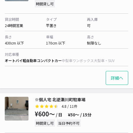
時間貸し可
貸出時間
タイプ
再入庫
24時間営業
平置き
可
長さ
車幅
高さ
430cm 以下
170cm 以下
制限なし
対応車種
オートバイ
軽自動車
コンパクトカー
中型車
ワンボックス
大型車・SUV
詳細へ
※個人宅 北逆瀬川町駐車場
4.8
/ 11件
¥600〜
/ 日
¥50〜 / 15分
時間貸し可
当日予約不可