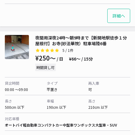
詳細へ
夜間用深夜24時〜朝9時まで【新開地駅徒歩１分
屋根付】お寺(妙法華院）駐車場陸6番
5
/ 1件
¥250〜
/ 日
¥66〜 / 15分
時間貸し可
貸出時間
タイプ
再入庫
00:00 〜09:00
平置き
可
長さ
車幅
高さ
500cm 以下
190cm 以下
210cm 以下
対応車種
オートバイ
軽自動車
コンパクトカー
中型車
ワンボックス
大型車・SUV