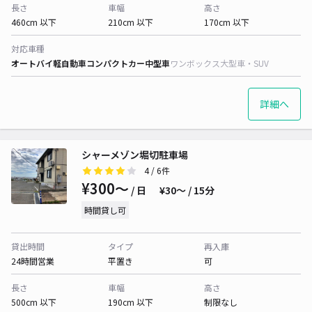
長さ
車幅
高さ
460cm 以下
210cm 以下
170cm 以下
対応車種
オートバイ
軽自動車
コンパクトカー
中型車
ワンボックス
大型車・SUV
詳細へ
シャーメゾン堀切駐車場
4
/ 6件
¥300〜
/ 日
¥30〜 / 15分
時間貸し可
貸出時間
タイプ
再入庫
24時間営業
平置き
可
長さ
車幅
高さ
500cm 以下
190cm 以下
制限なし