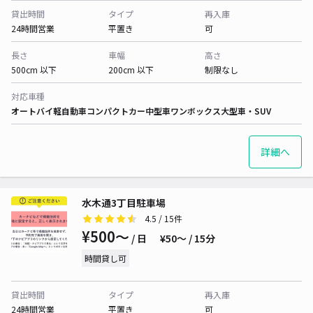
貸出時間
タイプ
再入庫
24時間営業
平置き
可
長さ
車幅
高さ
500cm 以下
200cm 以下
制限なし
対応車種
オートバイ
軽自動車
コンパクトカー
中型車
ワンボックス
大型車・SUV
詳細へ
水木通3丁目駐車場
4.5
/ 15件
¥500〜
/ 日
¥50〜 / 15分
時間貸し可
貸出時間
タイプ
再入庫
24時間営業
平置き
可