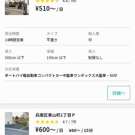
4.4
/ 5件
¥510〜
/ 日
貸出時間
タイプ
再入庫
24時間営業
平置き
可
長さ
車幅
高さ
500cm 以下
190cm 以下
制限なし
対応車種
オートバイ
軽自動車
コンパクトカー
中型車
ワンボックス
大型車・SUV
詳細へ
兵庫区東山町1丁目Ｐ
4.7
/ 7件
¥600〜
/ 日
¥60〜 / 15分