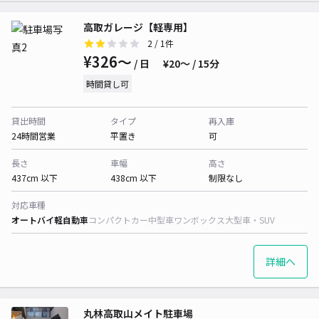
高取ガレージ【軽専用】
2
/ 1件
¥326〜
/ 日
¥20〜 / 15分
時間貸し可
貸出時間
タイプ
再入庫
24時間営業
平置き
可
長さ
車幅
高さ
437cm 以下
438cm 以下
制限なし
対応車種
オートバイ
軽自動車
コンパクトカー
中型車
ワンボックス
大型車・SUV
詳細へ
丸林高取山メイト駐車場