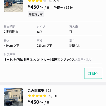
4
/ 20件
¥450〜
/ 日
¥45〜 / 15分
時間貸し可
貸出時間
タイプ
再入庫
24時間営業
立体
可
長さ
車幅
高さ
480cm 以下
220cm 以下
制限なし
対応車種
オートバイ
軽自動車
コンパクトカー
中型車
ワンボックス
大型車・SUV
詳細へ
こみ駐車場【2】
5
/ 1件
¥450〜
/ 日