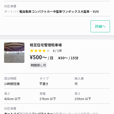
対応車種
オートバイ
軽自動車
コンパクトカー
中型車
ワンボックス
大型車・SUV
詳細へ
相互住宅管理駐車場
4
/ 1件
¥500〜
/ 日
¥30〜 / 15分
時間貸し可
貸出時間
タイプ
再入庫
24時間営業
平置き
可
長さ
車幅
高さ
420cm 以下
276cm 以下
159cm 以下
対応車種
オートバイ
軽自動車
コンパクトカー
中型車
ワンボックス
大型車・SUV