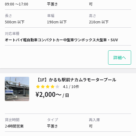
09:00 〜17:00
平置き
可
長さ
車幅
高さ
500cm 以下
190cm 以下
210cm 以下
対応車種
オートバイ
軽自動車
コンパクトカー
中型車
ワンボックス
大型車・SUV
詳細へ
【1F】かるも駅前ナカムラモータープール
4.1
/ 10件
¥2,000〜
/ 日
貸出時間
タイプ
再入庫
24時間営業
平置き
可