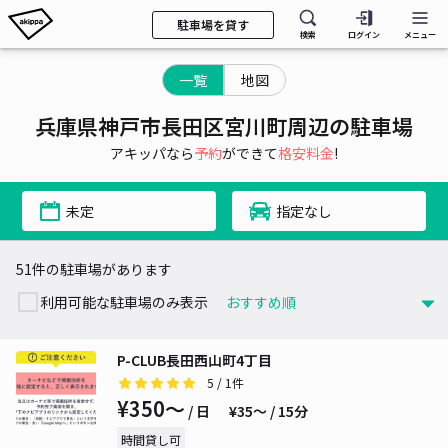
駐車場を貸す
検索
ログイン
メニュー
一覧
地図
兵庫県神戸市長田区宮川町周辺の駐車場
アキッパなら
予約
ができて
格安料金
!
未定
指定なし
51件の駐車場があります
利用可能な駐車場のみ表示
P-CLUB長田西山町4丁目
5
/ 1件
¥350〜
/ 日
¥35〜 / 15分
時間貸し可