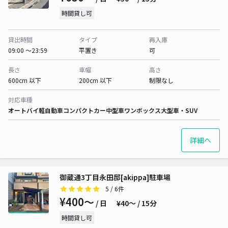
時間貸し可
貸出時間
タイプ
再入庫
09:00 〜23:59
平置き
可
長さ
車幅
高さ
600cm 以下
200cm 以下
制限なし
対応車種
オートバイ
軽自動車
コンパクトカー
中型車
ワンボックス
大型車・SUV
詳細へ
御蔵通3丁目永田邸[akippa]駐車場
5
/ 6件
¥400〜
/ 日
¥40〜 / 15分
時間貸し可