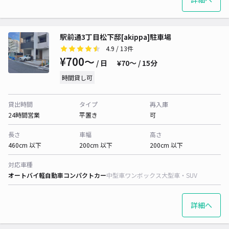
駅前通3丁目松下邸[akippa]駐車場
4.9
/ 13件
¥700〜
/ 日
¥70〜 / 15分
時間貸し可
貸出時間
タイプ
再入庫
24時間営業
平置き
可
長さ
車幅
高さ
460cm 以下
200cm 以下
200cm 以下
対応車種
オートバイ
軽自動車
コンパクトカー
中型車
ワンボックス
大型車・SUV
詳細へ