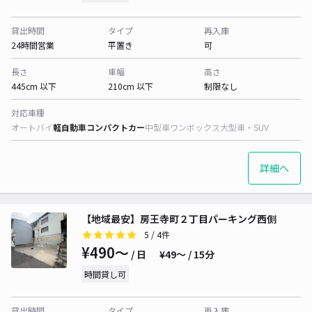
貸出時間
タイプ
再入庫
24時間営業
平置き
可
長さ
車幅
高さ
445cm 以下
210cm 以下
制限なし
対応車種
オートバイ
軽自動車
コンパクトカー
中型車
ワンボックス
大型車・SUV
詳細へ
【地域最安】房王寺町２丁目パーキング西側
5
/ 4件
¥490〜
/ 日
¥49〜 / 15分
時間貸し可
貸出時間
タイプ
再入庫