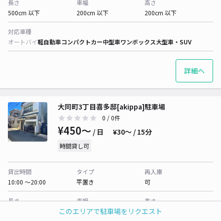
長さ
車幅
高さ
500cm 以下
200cm 以下
200cm 以下
対応車種
オートバイ
軽自動車
コンパクトカー
中型車
ワンボックス
大型車・SUV
詳細へ
大同町3丁目喜多邸[akippa]駐車場
0
/ 0件
¥450〜
/ 日
¥30〜 / 15分
時間貸し可
貸出時間
タイプ
再入庫
10:00 〜20:00
平置き
可
長さ
車幅
高さ
このエリアで駐車場をリクエスト
430cm 以下
170cm 以下
160cm 以下