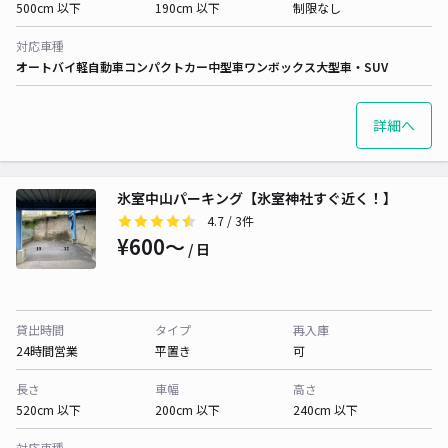
500cm 以下
190cm 以下
制限なし
対応車種
オートバイ
軽自動車
コンパクトカー
中型車
ワンボックス
大型車・SUV
詳細へ
氷室中山パーキング【氷室神社すぐ近く！】
4.7
/ 3件
¥600〜
/ 日
貸出時間
タイプ
再入庫
24時間営業
平置き
可
長さ
車幅
高さ
520cm 以下
200cm 以下
240cm 以下
対応車種