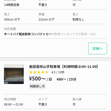
24時間営業
平置き
可
長さ
車幅
高さ
430cm 以下
210cm 以下
制限なし
対応車種
オートバイ
軽自動車
コンパクトカー
中型車
ワンボックス
大型車・SUV
詳細へ
長田高校山手駐車場【利用時間:8:00~21:00】
4.5
/ 10件
¥500〜
/ 日
¥80〜 / 15分
時間貸し可
貸出時間
タイプ
再入庫
08:00 〜21:00
平置き
可