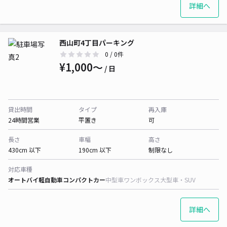
詳細へ
西山町4丁目パーキング
0
/ 0件
¥1,000〜
/ 日
貸出時間
タイプ
再入庫
24時間営業
平置き
可
長さ
車幅
高さ
430cm 以下
190cm 以下
制限なし
対応車種
オートバイ
軽自動車
コンパクトカー
中型車
ワンボックス
大型車・SUV
詳細へ