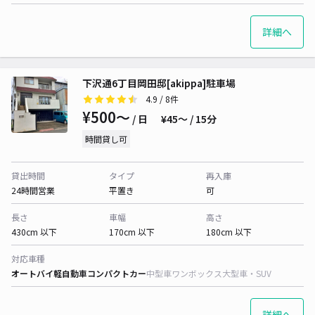
詳細へ
下沢通6丁目岡田邸[akippa]駐車場
4.9
/ 8件
¥500〜
/ 日
¥45〜 / 15分
時間貸し可
貸出時間
タイプ
再入庫
24時間営業
平置き
可
長さ
車幅
高さ
430cm 以下
170cm 以下
180cm 以下
対応車種
オートバイ
軽自動車
コンパクトカー
中型車
ワンボックス
大型車・SUV
詳細へ