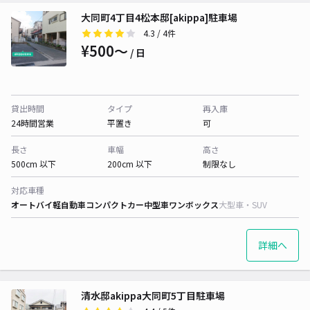
大同町4丁目4松本邸[akippa]駐車場
4.3
/ 4件
¥500〜
/ 日
貸出時間
タイプ
再入庫
24時間営業
平置き
可
長さ
車幅
高さ
500cm 以下
200cm 以下
制限なし
対応車種
オートバイ
軽自動車
コンパクトカー
中型車
ワンボックス
大型車・SUV
詳細へ
清水邸akippa大同町5丁目駐車場