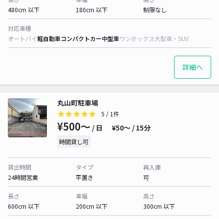
480cm 以下
180cm 以下
制限なし
対応車種
オートバイ
軽自動車
コンパクトカー
中型車
ワンボックス
大型車・SUV
詳細へ
丸山町駐車場
5
/ 1件
¥500〜
/ 日
¥50〜 / 15分
時間貸し可
貸出時間
タイプ
再入庫
24時間営業
平置き
可
長さ
車幅
高さ
600cm 以下
200cm 以下
300cm 以下