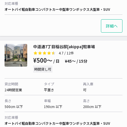
対応車種
オートバイ
軽自動車
コンパクトカー
中型車
ワンボックス
大型車・SUV
詳細へ
中道通7丁目稲谷邸[akippa]駐車場
4.7
/ 12件
¥500〜
/ 日
¥45〜 / 15分
時間貸し可
貸出時間
タイプ
再入庫
24時間営業
平置き
可
長さ
車幅
高さ
500cm 以下
190cm 以下
200cm 以下
対応車種
オートバイ
軽自動車
コンパクトカー
中型車
ワンボックス
大型車・SUV