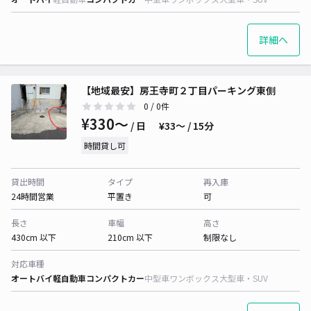
詳細へ
【地域最安】房王寺町２丁目パーキング東側
0
/ 0件
¥330〜
/ 日
¥33〜 / 15分
時間貸し可
貸出時間
タイプ
再入庫
24時間営業
平置き
可
長さ
車幅
高さ
430cm 以下
210cm 以下
制限なし
対応車種
オートバイ
軽自動車
コンパクトカー
中型車
ワンボックス
大型車・SUV