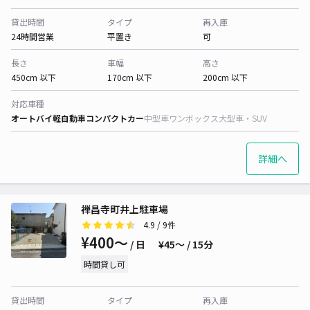
貸出時間
タイプ
再入庫
24時間営業
平置き
可
長さ
車幅
高さ
450cm 以下
170cm 以下
200cm 以下
対応車種
オートバイ
軽自動車
コンパクトカー
中型車
ワンボックス
大型車・SUV
詳細へ
禅昌寺町井上駐車場
4.9
/ 9件
¥400〜
/ 日
¥45〜 / 15分
時間貸し可
貸出時間
タイプ
再入庫