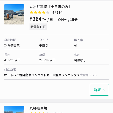
丸裕駐車場【土日祝のみ】
4
/ 13件
¥264〜
/ 日
¥44〜 / 15分
時間貸し可
貸出時間
タイプ
再入庫
24時間営業
平置き
可
長さ
車幅
高さ
480cm 以下
220cm 以下
制限なし
対応車種
オートバイ
軽自動車
コンパクトカー
中型車
ワンボックス
大型車・SUV
詳細へ
丸裕駐車場