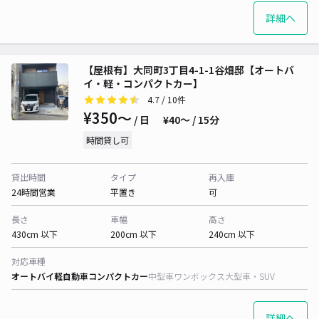
詳細へ
【屋根有】大同町3丁目4-1-1谷畑邸【オートバ
イ・軽・コンパクトカー】
4.7
/ 10件
¥350〜
/ 日
¥40〜 / 15分
時間貸し可
貸出時間
タイプ
再入庫
24時間営業
平置き
可
長さ
車幅
高さ
430cm 以下
200cm 以下
240cm 以下
対応車種
オートバイ
軽自動車
コンパクトカー
中型車
ワンボックス
大型車・SUV
詳細へ