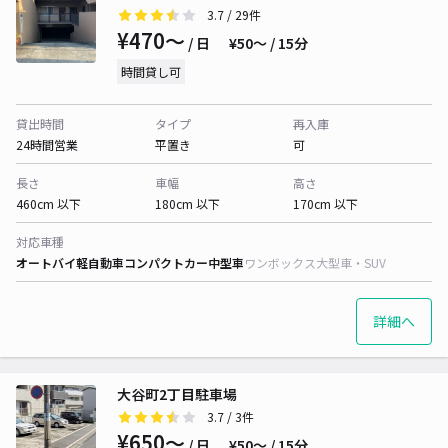
3.7
/ 29件
¥470〜
/ 日
¥50〜 / 15分
時間貸し可
貸出時間
タイプ
再入庫
24時間営業
平置き
可
長さ
車幅
高さ
460cm 以下
180cm 以下
170cm 以下
対応車種
オートバイ
軽自動車
コンパクトカー
中型車
ワンボックス
大型車・SUV
詳細へ
大谷町2丁目駐車場
3.7
/ 3件
¥650〜
/ 日
¥50〜 / 15分