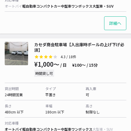
オートバイ
軽自動車
コンパクトカー
中型車
ワンボックス
大型車・SUV
詳細へ
カセダ商会駐車場【入出庫時ポールの上げ下げ必
須】
4.3
/ 18件
¥1,000〜
/ 日
¥100〜 / 15分
時間貸し可
貸出時間
タイプ
再入庫
24時間営業
平置き
可
長さ
車幅
高さ
480cm 以下
180cm 以下
制限なし
対応車種
オートバイ
軽自動車
コンパクトカー
中型車
ワンボックス
大型車・SUV