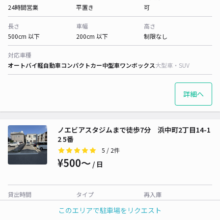
24時間営業
平置き
可
長さ
車幅
高さ
500cm 以下
200cm 以下
制限なし
対応車種
オートバイ
軽自動車
コンパクトカー
中型車
ワンボックス
大型車・SUV
詳細へ
ノエビアスタジムまで徒歩7分 浜中町2丁目14-1
2 5番
5
/ 2件
¥500〜
/ 日
貸出時間
タイプ
再入庫
24時間営業
平置き
可
このエリアで駐車場をリクエスト