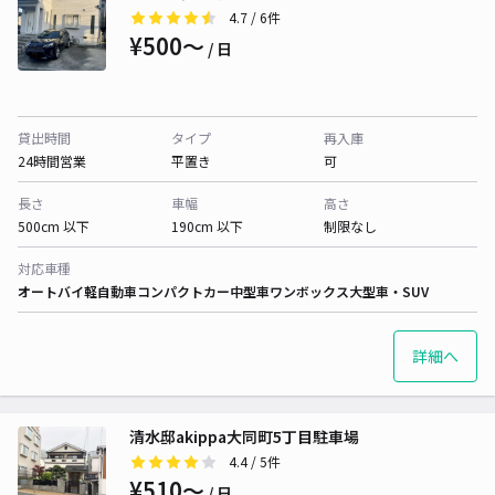
4.7
/ 6件
¥500〜
/ 日
貸出時間
タイプ
再入庫
24時間営業
平置き
可
長さ
車幅
高さ
500cm 以下
190cm 以下
制限なし
対応車種
オートバイ
軽自動車
コンパクトカー
中型車
ワンボックス
大型車・SUV
詳細へ
清水邸akippa大同町5丁目駐車場
4.4
/ 5件
¥510〜
/ 日