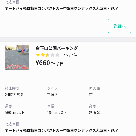
対応車種
オートバイ
軽自動車
コンパクトカー
中型車
ワンボックス
大型車・SUV
詳細へ
会下山公園パーキング
2.5
/ 4件
¥660〜
/ 日
貸出時間
タイプ
再入庫
24時間営業
平置き
可
長さ
車幅
高さ
500cm 以下
190cm 以下
制限なし
対応車種
オートバイ
軽自動車
コンパクトカー
中型車
ワンボックス
大型車・SUV