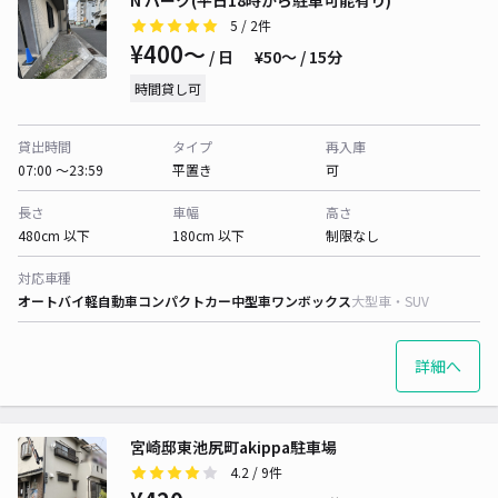
N パーク(平日18時から駐車可能有り)
5
/ 2件
¥400〜
/ 日
¥50〜 / 15分
時間貸し可
貸出時間
タイプ
再入庫
07:00 〜23:59
平置き
可
長さ
車幅
高さ
480cm 以下
180cm 以下
制限なし
対応車種
オートバイ
軽自動車
コンパクトカー
中型車
ワンボックス
大型車・SUV
詳細へ
宮崎邸東池尻町akippa駐車場
4.2
/ 9件