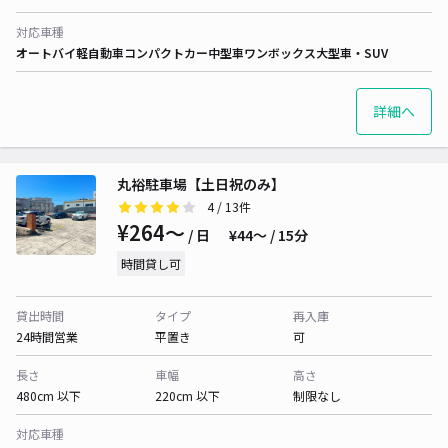
対応車種
オートバイ
軽自動車
コンパクトカー
中型車
ワンボックス
大型車・SUV
詳細へ
丸裕駐車場【土日祝のみ】
4
/ 13件
¥264〜
/ 日
¥44〜 / 15分
時間貸し可
貸出時間
タイプ
再入庫
24時間営業
平置き
可
長さ
車幅
高さ
480cm 以下
220cm 以下
制限なし
対応車種