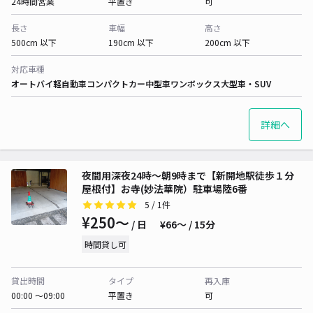
24時間営業
平置き
可
長さ
車幅
高さ
500cm 以下
190cm 以下
200cm 以下
対応車種
オートバイ
軽自動車
コンパクトカー
中型車
ワンボックス
大型車・SUV
詳細へ
夜間用深夜24時〜朝9時まで【新開地駅徒歩１分
屋根付】お寺(妙法華院）駐車場陸6番
5
/ 1件
¥250〜
/ 日
¥66〜 / 15分
時間貸し可
貸出時間
タイプ
再入庫
00:00 〜09:00
平置き
可