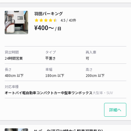
羽田パーキング
4.5
/ 43件
¥400〜
/ 日
貸出時間
タイプ
再入庫
24時間営業
平置き
可
長さ
車幅
高さ
480cm 以下
180cm 以下
200cm 以下
対応車種
オートバイ
軽自動車
コンパクトカー
中型車
ワンボックス
大型車・SUV
詳細へ