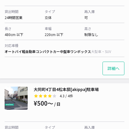
貸出時間
タイプ
再入庫
24時間営業
立体
可
長さ
車幅
高さ
480cm 以下
220cm 以下
制限なし
対応車種
オートバイ
軽自動車
コンパクトカー
中型車
ワンボックス
大型車・SUV
詳細へ
大同町4丁目4松本邸[akippa]駐車場
4.3
/ 4件
¥500〜
/ 日
貸出時間
タイプ
再入庫