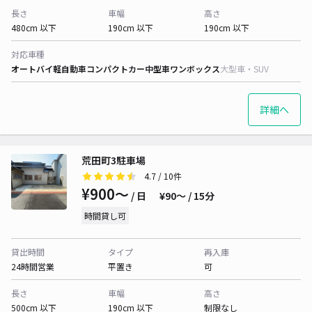
長さ
車幅
高さ
480cm 以下
190cm 以下
190cm 以下
対応車種
オートバイ
軽自動車
コンパクトカー
中型車
ワンボックス
大型車・SUV
詳細へ
荒田町3駐車場
4.7
/ 10件
¥900〜
/ 日
¥90〜 / 15分
時間貸し可
貸出時間
タイプ
再入庫
24時間営業
平置き
可
長さ
車幅
高さ
500cm 以下
190cm 以下
制限なし