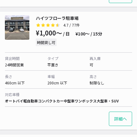
ハイツフローラ駐車場
4.7
/ 77件
¥1,000〜
/ 日
¥100〜 / 15分
時間貸し可
貸出時間
タイプ
再入庫
24時間営業
平置き
可
長さ
車幅
高さ
460cm 以下
200cm 以下
制限なし
対応車種
オートバイ
軽自動車
コンパクトカー
中型車
ワンボックス
大型車・SUV
詳細へ