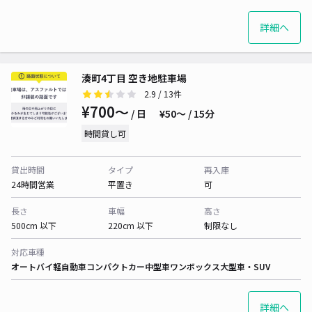
詳細へ
湊町4丁目 空き地駐車場
2.9
/ 13件
¥700〜
/ 日
¥50〜 / 15分
時間貸し可
貸出時間
タイプ
再入庫
24時間営業
平置き
可
長さ
車幅
高さ
500cm 以下
220cm 以下
制限なし
対応車種
オートバイ
軽自動車
コンパクトカー
中型車
ワンボックス
大型車・SUV
詳細へ