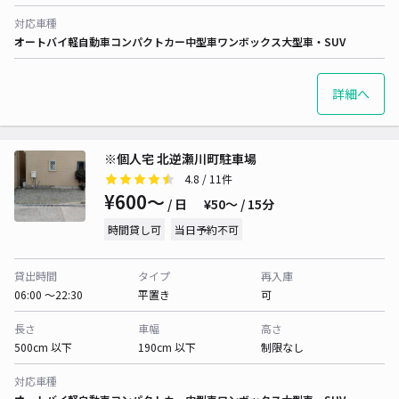
対応車種
オートバイ
軽自動車
コンパクトカー
中型車
ワンボックス
大型車・SUV
詳細へ
※個人宅 北逆瀬川町駐車場
4.8
/ 11件
¥600〜
/ 日
¥50〜 / 15分
時間貸し可
当日予約不可
貸出時間
タイプ
再入庫
06:00 〜22:30
平置き
可
長さ
車幅
高さ
500cm 以下
190cm 以下
制限なし
対応車種