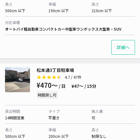
長さ
車幅
高さ
500cm 以下
190cm 以下
210cm 以下
対応車種
オートバイ
軽自動車
コンパクトカー
中型車
ワンボックス
大型車・SUV
詳細へ
松本通3丁目駐車場
4.7
/ 47件
¥470〜
/ 日
¥47〜 / 15分
時間貸し可
貸出時間
タイプ
再入庫
24時間営業
平置き
可
長さ
車幅
高さ
500cm 以下
200cm 以下
制限なし