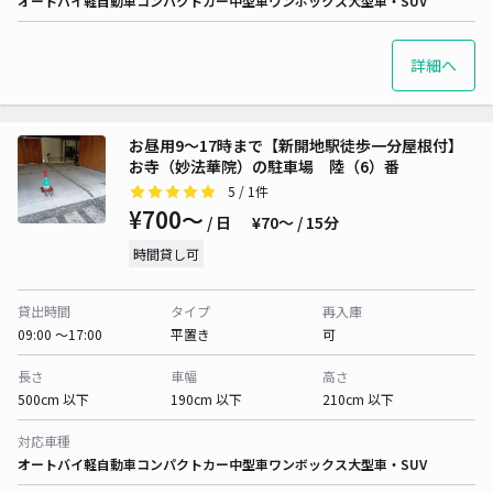
オートバイ
軽自動車
コンパクトカー
中型車
ワンボックス
大型車・SUV
詳細へ
お昼用9〜17時まで【新開地駅徒歩一分屋根付】
お寺（妙法華院）の駐車場 陸（6）番
5
/ 1件
¥700〜
/ 日
¥70〜 / 15分
時間貸し可
貸出時間
タイプ
再入庫
09:00 〜17:00
平置き
可
長さ
車幅
高さ
500cm 以下
190cm 以下
210cm 以下
対応車種
オートバイ
軽自動車
コンパクトカー
中型車
ワンボックス
大型車・SUV