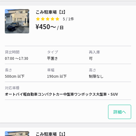
こみ駐車場【2】
5
/ 1件
¥450〜
/ 日
貸出時間
タイプ
再入庫
07:00 〜17:30
平置き
可
長さ
車幅
高さ
500cm 以下
190cm 以下
制限なし
対応車種
オートバイ
軽自動車
コンパクトカー
中型車
ワンボックス
大型車・SUV
詳細へ
こみ駐車場【1】