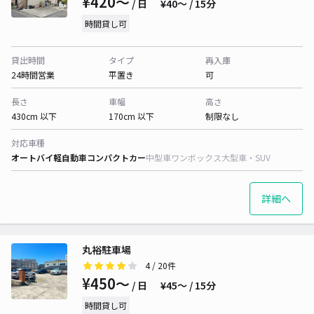
¥420〜
/ 日
¥40〜 / 15分
時間貸し可
貸出時間
タイプ
再入庫
24時間営業
平置き
可
長さ
車幅
高さ
430cm 以下
170cm 以下
制限なし
対応車種
オートバイ
軽自動車
コンパクトカー
中型車
ワンボックス
大型車・SUV
詳細へ
丸裕駐車場
4
/ 20件
¥450〜
/ 日
¥45〜 / 15分
時間貸し可