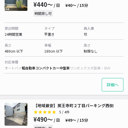
¥440〜
/ 日
¥40〜 / 15分
時間貸し可
貸出時間
タイプ
再入庫
24時間営業
平置き
可
長さ
車幅
高さ
480cm 以下
180cm 以下
制限なし
対応車種
オートバイ
軽自動車
コンパクトカー
中型車
ワンボックス
大型車・SUV
詳細へ
【地域最安】房王寺町２丁目パーキング西側
5
/ 4件
¥490〜
/ 日
¥49〜 / 15分