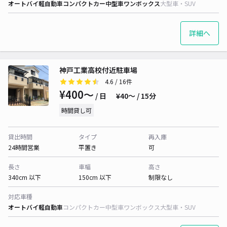
オートバイ
軽自動車
コンパクトカー
中型車
ワンボックス
大型車・SUV
詳細へ
神戸工業高校付近駐車場
4.6
/ 16件
¥400〜
/ 日
¥40〜 / 15分
時間貸し可
貸出時間
タイプ
再入庫
24時間営業
平置き
可
長さ
車幅
高さ
340cm 以下
150cm 以下
制限なし
対応車種
オートバイ
軽自動車
コンパクトカー
中型車
ワンボックス
大型車・SUV