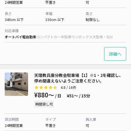
24時間営業
平置き
可
長さ
車幅
高さ
340cm 以下
150cm 以下
制限なし
対応車種
オートバイ
軽自動車
コンパクトカー
中型車
ワンボックス
大型車・SUV
詳細へ
天理教兵庫分教会駐車場【1】※1・2を確認し、
停め間違えないようご注意ください。
4.8
/ 16件
¥880〜
/ 日
¥51〜 / 15分
時間貸し可
貸出時間
タイプ
再入庫
24時間営業
平置き
可