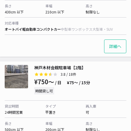
長さ
車幅
高さ
430cm 以下
210cm 以下
制限なし
対応車種
オートバイ
軽自動車
コンパクトカー
中型車
ワンボックス
大型車・SUV
詳細へ
神戸木材会館駐車場【2階】
3.8
/ 18件
¥750〜
/ 日
¥75〜 / 15分
時間貸し可
貸出時間
タイプ
再入庫
24時間営業
平置き
可
長さ
車幅
高さ
500cm 以下
200cm 以下
制限なし