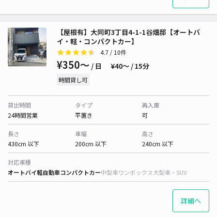
【屋根有】大同町3丁目4-1-1谷畑邸【オートバ
イ・軽・コンパクトカー】
4.7
/ 10件
¥350〜
/ 日
¥40〜 / 15分
時間貸し可
貸出時間
タイプ
再入庫
24時間営業
平置き
可
長さ
車幅
高さ
430cm 以下
200cm 以下
240cm 以下
対応車種
オートバイ
軽自動車
コンパクトカー
中型車
ワンボックス
大型車・SUV
詳細へ