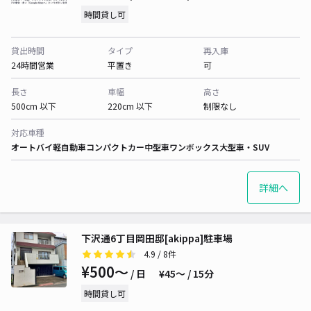
時間貸し可
貸出時間
タイプ
再入庫
24時間営業
平置き
可
長さ
車幅
高さ
500cm 以下
220cm 以下
制限なし
対応車種
オートバイ
軽自動車
コンパクトカー
中型車
ワンボックス
大型車・SUV
詳細へ
下沢通6丁目岡田邸[akippa]駐車場
4.9
/ 8件
¥500〜
/ 日
¥45〜 / 15分
時間貸し可