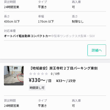
貸出時間
タイプ
再入庫
24時間営業
平置き
可
長さ
車幅
高さ
430cm 以下
170cm 以下
制限なし
対応車種
オートバイ
軽自動車
コンパクトカー
中型車
ワンボックス
大型車・SUV
詳細へ
【地域最安】房王寺町２丁目パーキング東側
0
/ 0件
¥330〜
/ 日
¥33〜 / 15分
時間貸し可
貸出時間
タイプ
再入庫
24時間営業
平置き
可