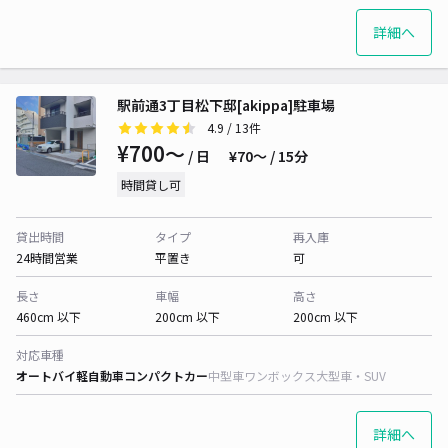
詳細へ
駅前通3丁目松下邸[akippa]駐車場
4.9
/ 13件
¥700〜
/ 日
¥70〜 / 15分
時間貸し可
貸出時間
タイプ
再入庫
24時間営業
平置き
可
長さ
車幅
高さ
460cm 以下
200cm 以下
200cm 以下
対応車種
オートバイ
軽自動車
コンパクトカー
中型車
ワンボックス
大型車・SUV
詳細へ