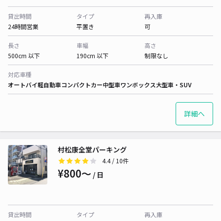
貸出時間
タイプ
再入庫
24時間営業
平置き
可
長さ
車幅
高さ
500cm 以下
190cm 以下
制限なし
対応車種
オートバイ
軽自動車
コンパクトカー
中型車
ワンボックス
大型車・SUV
詳細へ
村松康全堂パーキング
4.4
/ 10件
¥800〜
/ 日
貸出時間
タイプ
再入庫