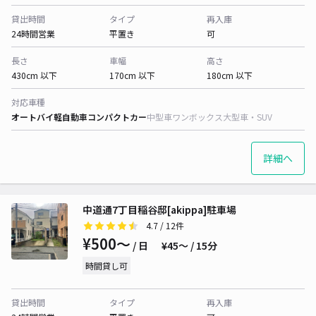
貸出時間
タイプ
再入庫
24時間営業
平置き
可
長さ
車幅
高さ
430cm 以下
170cm 以下
180cm 以下
対応車種
オートバイ
軽自動車
コンパクトカー
中型車
ワンボックス
大型車・SUV
詳細へ
中道通7丁目稲谷邸[akippa]駐車場
4.7
/ 12件
¥500〜
/ 日
¥45〜 / 15分
時間貸し可
貸出時間
タイプ
再入庫