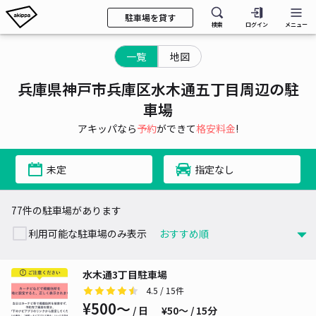
駐車場を貸す
検索
ログイン
メニュー
一覧
地図
兵庫県神戸市兵庫区水木通五丁目周辺の駐
車場
アキッパなら
予約
ができて
格安料金
!
未定
指定なし
77件の駐車場があります
利用可能な駐車場のみ表示
水木通3丁目駐車場
4.5
/ 15件
¥500〜
/ 日
¥50〜 / 15分