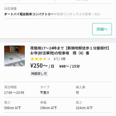
対応車種
オートバイ
軽自動車
コンパクトカー
中型車
ワンボックス
大型車・SUV
詳細へ
夜間用17〜24時まで【新開地駅徒歩１分屋根付】
お寺(妙法華院)の駐車場 陸（6）番
3.7
/ 3件
¥250〜
/ 日
¥66〜 / 15分
時間貸し可
貸出時間
タイプ
再入庫
17:00 〜23:59
平置き
可
長さ
車幅
高さ
500cm 以下
190cm 以下
210cm 以下