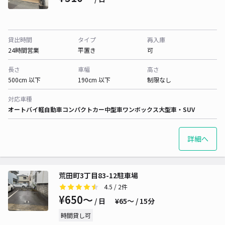
貸出時間
タイプ
再入庫
24時間営業
平置き
可
長さ
車幅
高さ
500cm 以下
190cm 以下
制限なし
対応車種
オートバイ
軽自動車
コンパクトカー
中型車
ワンボックス
大型車・SUV
詳細へ
荒田町3丁目83-12駐車場
4.5
/ 2件
¥650〜
/ 日
¥65〜 / 15分
時間貸し可