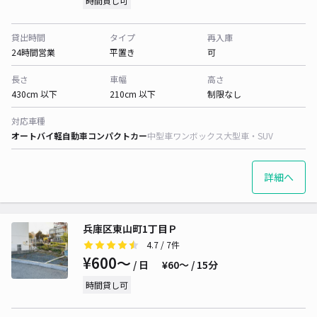
時間貸し可
貸出時間
タイプ
再入庫
24時間営業
平置き
可
長さ
車幅
高さ
430cm 以下
210cm 以下
制限なし
対応車種
オートバイ
軽自動車
コンパクトカー
中型車
ワンボックス
大型車・SUV
詳細へ
兵庫区東山町1丁目Ｐ
4.7
/ 7件
¥600〜
/ 日
¥60〜 / 15分
時間貸し可