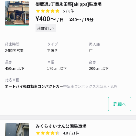
御蔵通3丁目永田邸[akippa]駐車場
5
/ 6件
¥400〜
/ 日
¥40〜 / 15分
時間貸し可
貸出時間
タイプ
再入庫
24時間営業
平置き
可
長さ
車幅
高さ
450cm 以下
170cm 以下
200cm 以下
対応車種
オートバイ
軽自動車
コンパクトカー
中型車
ワンボックス
大型車・SUV
詳細へ
みくらすいせん公園駐車場
4.8
/ 21件