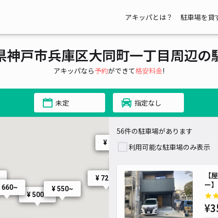
アキッパとは？
駐車場を貸
県神戸市兵庫区大同町一丁目周辺の
アキッパなら
予約
ができて
格安料金
!
未定
指定なし
56件の駐車場があります
¥ 400~
利用可能な駐車場のみ表示
¥ 1,100~
¥
¥ 1,500~
【屋
¥ 400~
¥ 720~
ー】
 660~
¥ 550~
¥ 500~
¥3