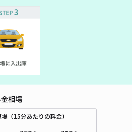
車種
オートバイ
軽自動車
コンパクトカー
中型車
ワンボックス
大型車・SUV
詳細へ
町4丁目4松本邸[akippa]駐車場
4.3
/ 4件
00〜
/ 日
時間
24時間営業
タイプ
平置き
再入庫
可
料金相場
500cm 以下
車幅
200cm 以下
高さ
制限なし
車種
オートバイ
軽自動車
コンパクトカー
中型車
ワンボックス
大型車・SUV
車場（15分あたりの料金）
詳細へ