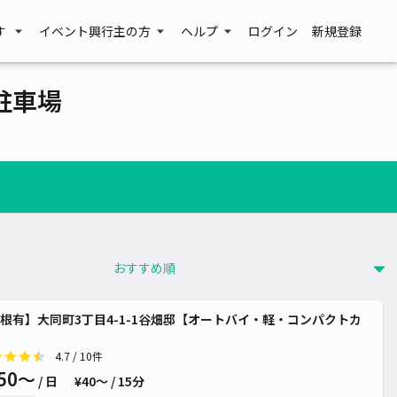
す
イベント興行主の方
ヘルプ
ログイン
新規登録
駐車場
 1,300~
根有】大同町3丁目4-1-1谷畑邸【オートバイ・軽・コンパクトカ
¥ 1,000~
4.7
/ 10件
50〜
/ 日
¥40〜 / 15分