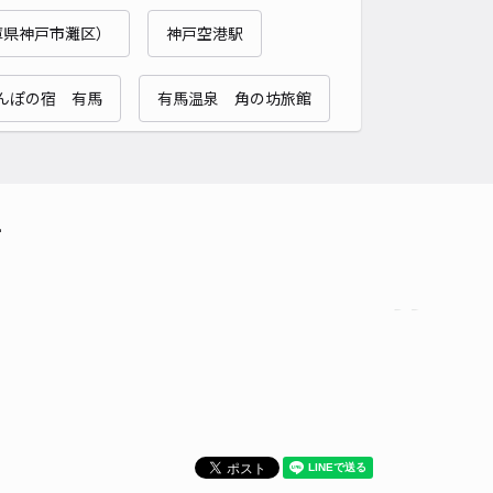
貸し可
庫県神戸市灘区）
神戸空港駅
時間
24時間営業
タイプ
平置き
再入庫
可
んぽの宿 有馬
有馬温泉 角の坊旅館
500cm 以下
車幅
190cm 以下
高さ
制限なし
車種
オートバイ
軽自動車
コンパクトカー
中型車
ワンボックス
大型車・SUV
て
詳細へ
町1丁目竹内邸[akippa]駐車場
4.3
/ 3件
00〜
/ 日
¥30〜 / 15分
貸し可
時間
24時間営業
タイプ
平置き
再入庫
可