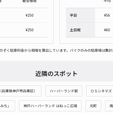
格
最安価格
平均
清水
¥
250
平日
¥
56
¥5
¥
250
土日祝
¥
60
貸出
をのぞく駐車料金から相場を算出しています。バイクのみの駐車場は集計
長さ
対応
近隣のスポット
（兵庫県神戸市兵庫区）
ハーバーランド駅
ＯＳシネマズ
荒田
のみち」
神戸ハーバーランド はねっこ広場
元町
南
¥6