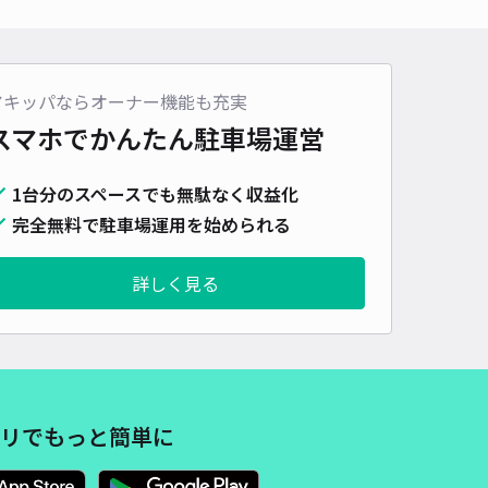
430cm 以下
車幅
210cm 以下
高さ
制限なし
車種
オートバイ
軽自動車
コンパクトカー
中型車
ワンボックス
大型車・SUV
アキッパならオーナー機能も充実
詳細へ
スマホでかんたん
駐車場運営
ンド上祇園駐車場
1台分のスペースでも無駄なく収益化
4.9
/ 11件
完全無料で駐車場運用を始められる
40〜
/ 日
¥40〜 / 15分
貸し可
詳しく見る
時間
24時間営業
タイプ
平置き
再入庫
可
420cm 以下
車幅
170cm 以下
高さ
制限なし
車種
オートバイ
軽自動車
コンパクトカー
中型車
ワンボックス
大型車・SUV
リでもっと簡単に
詳細へ