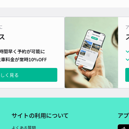
長さ
対応
に
ス
グラ
時間早く予約が可能に
車料金が常時10%OFF
¥4
時間
詳しく見る
貸出
長さ
対応
サイトの利用について
アプ
よくある質問