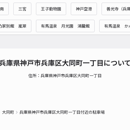
時間
南
三宮
王子動物園
神戸空港
善光寺（兵
貸出
乃家別館 嵐翠
有馬温泉 月光園 鴻朧館
有馬温泉 か
長さ
対応
兵庫県神戸市兵庫区大同町一丁目につい
住所：兵庫県神戸市兵庫区大同町一丁目
千鳥
¥3
時間
大同町
兵庫県神戸市兵庫区大同町一丁目付近の駐車場
貸出