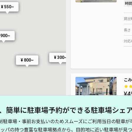
¥ 1
時間
¥ 550~
貸出
長さ
 900~
対応
¥ 300~
¥ 800~
¥ 800~
こみ
¥4
、簡単に駐車場予約ができる駐車場シェ
¥ 700~
貸出
¥ 700~
¥ 250~
¥ 250~
制駐車場・事前お支払いのためスムーズにご利用当日の駐車が
¥ 1,000~
キッパの持つ豊富な駐車場拠点から、目的地に近い駐車場が見つ
¥ 880~
長さ