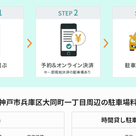
対応
¥ 600~
大同
¥5
貸出
神戸市兵庫区大同町一丁目周辺の駐車場
長さ
対応
場
時間貸し駐