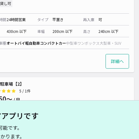
,600~
貸し可
時間
24時間営業
タイプ
平置き
再入庫
可
430cm 以下
車幅
200cm 以下
高さ
240cm 以下
車種
オートバイ
軽自動車
コンパクトカー
中型車
ワンボックス
大型車・SUV
詳細へ
駐車場【2】
5
/ 1件
50〜
/ 日
アアプリです
時間
07:00 〜17:30
タイプ
平置き
再入庫
可
可能です。
かります。
500cm 以下
車幅
190cm 以下
高さ
制限なし