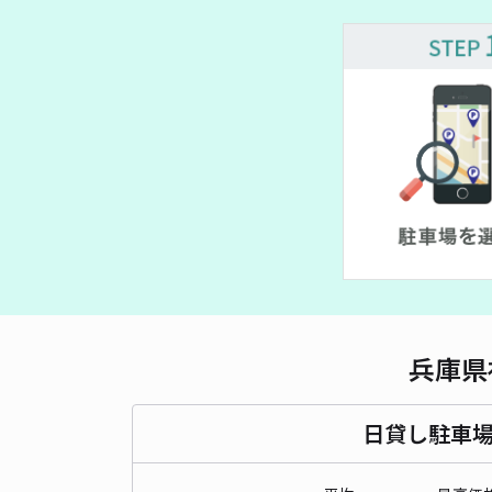
¥ 500~
¥ 700~
兵庫県
日貸し駐車