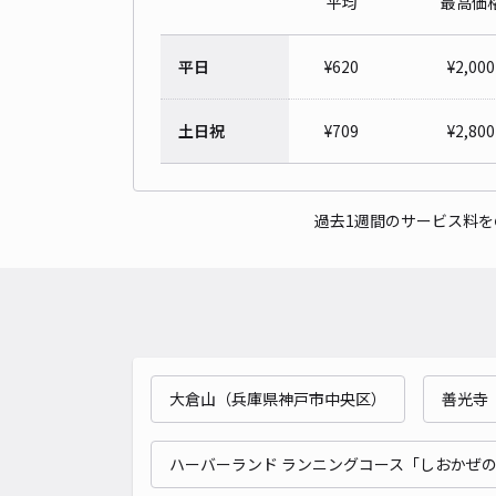
平均
最高価
平日
¥
620
¥
2,000
土日祝
¥
709
¥
2,800
過去1週間のサービス料
大倉山（兵庫県神戸市中央区）
善光寺
ハーバーランド ランニングコース「しおかぜ