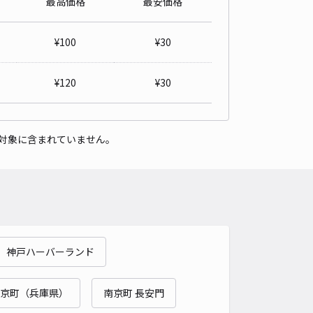
最高価格
最安価格
邸akippa大同町5丁目駐車場
¥
100
¥
30
4.4
/ 5件
10〜
/ 日
¥
120
¥
30
時間
24時間営業
タイプ
平置き
再入庫
可
対象に含まれていません。
500cm 以下
車幅
190cm 以下
高さ
制限なし
車種
オートバイ
軽自動車
コンパクトカー
中型車
ワンボックス
大型車・SUV
詳細へ
 神戸ハーバーランド
町3丁目83-12駐車場
4.5
/ 2件
京町（兵庫県）
南京町 長安門
50〜
/ 日
¥65〜 / 15分