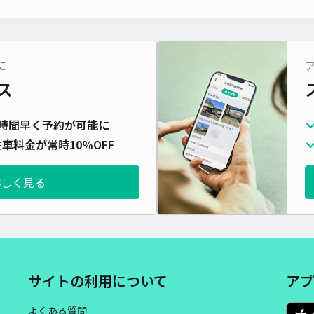
長さ
対応
に
ス
大同
時間早く予約が可能に
車料金が常時10%OFF
¥5
詳しく見る
貸出
長さ
対応
サイトの利用について
アプ
よくある質問