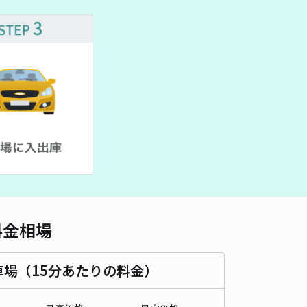
車種
オートバイ
軽自動車
コンパクトカー
中型車
ワンボックス
大型車・SUV
詳細へ
ーメゾン堀切駐車場
4
/ 6件
00〜
/ 日
¥30〜 / 15分
貸し可
時間
24時間営業
タイプ
平置き
再入庫
可
500cm 以下
車幅
190cm 以下
高さ
制限なし
料金相場
車種
オートバイ
軽自動車
コンパクトカー
中型車
ワンボックス
大型車・SUV
車場（15分あたりの料金）
詳細へ