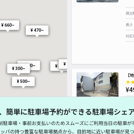
¥ 800~
貸出
長さ
¥ 660~
¥ 470~
対応
¥ 700~
¥ 700~
¥ 250~
¥ 250~
¥ 750~
¥ 500~
¥ 500~
¥ 300~
¥ 1,000~
【地
¥ 500~
¥4
時間
、簡単に駐車場予約ができる駐車場シェ
貸出
¥ 700~
制駐車場・事前お支払いのためスムーズにご利用当日の駐車が
¥ 600~
長さ
キッパの持つ豊富な駐車場拠点から、目的地に近い駐車場が見つ