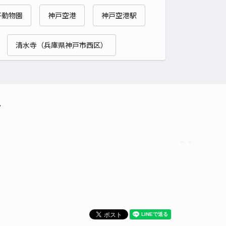
貸し可
子動物園
神戸空港
神戸空港駅
時間
24時間営業
タイプ
平置き
再入庫
可
清水寺（兵庫県神戸市西区）
500cm 以下
車幅
200cm 以下
高さ
制限なし
車種
オートバイ
軽自動車
コンパクトカー
中型車
ワンボックス
大型車・SUV
て
詳細へ
駐車場【1】
4.7
/ 6件
00〜
/ 日
時間
24時間営業
タイプ
平置き
再入庫
可