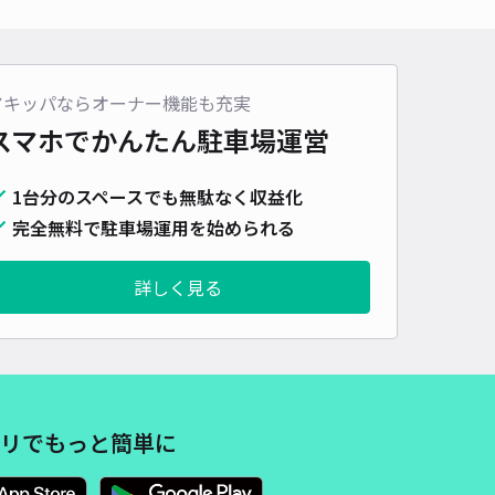
500cm 以下
車幅
190cm 以下
高さ
制限なし
車種
オートバイ
軽自動車
コンパクトカー
中型車
ワンボックス
大型車・SUV
アキッパならオーナー機能も充実
詳細へ
スマホでかんたん
駐車場運営
町4丁目4松本邸[akippa]駐車場
1台分のスペースでも無駄なく収益化
4.3
/ 4件
完全無料で駐車場運用を始められる
00〜
/ 日
詳しく見る
時間
24時間営業
タイプ
平置き
再入庫
可
500cm 以下
車幅
200cm 以下
高さ
制限なし
車種
オートバイ
軽自動車
コンパクトカー
中型車
ワンボックス
大型車・SUV
リでもっと簡単に
詳細へ