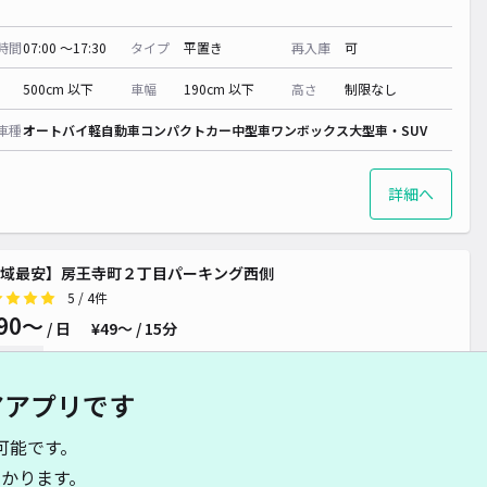
¥ 300~
時間
07:00 〜17:30
タイプ
平置き
再入庫
可
500cm 以下
車幅
190cm 以下
高さ
制限なし
車種
オートバイ
軽自動車
コンパクトカー
中型車
ワンボックス
大型車・SUV
詳細へ
域最安】房王寺町２丁目パーキング西側
5
/ 4件
90〜
/ 日
¥49〜 / 15分
貸し可
アアプリです
時間
24時間営業
タイプ
平置き
再入庫
可
可能です。
430cm 以下
車幅
210cm 以下
高さ
制限なし
かります。