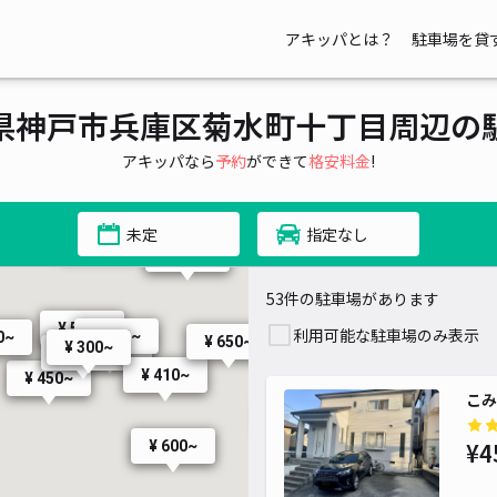
アキッパとは？
駐車場を貸
県神戸市兵庫区菊水町十丁目周辺の
アキッパなら
予約
ができて
格安料金
!
¥ 300~
¥ 440~
¥ 400~
¥ 660~
¥ 550~
¥ 500~
未定
指定なし
¥ 450~
¥ 450~
53件の駐車場があります
¥ 550~
¥ 500~
利用可能な駐車場のみ表示
¥ 450~
0~
¥ 650~
¥ 350~
¥ 300~
¥ 510~
¥ 410~
¥ 450~
こみ
¥ 900~
¥4
¥ 600~