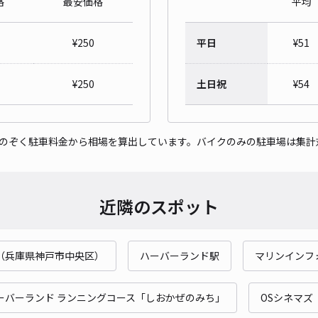
格
最安価格
平均
【屋
ー】
¥
250
平日
¥
51
¥3
¥
250
土日祝
¥
54
時間
貸出
をのぞく駐車料金から相場を算出しています。バイクのみの駐車場は集計
長さ
対応
近隣のスポット
（兵庫県神戸市中央区）
ハーバーランド駅
マリンインフ
松本
ーバーランド ランニングコース「しおかぜのみち」
OSシネマズ
¥4