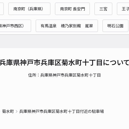
時間
南京町（兵庫県）
南京町 長安門
三宮
王
貸出
県神戸市西区）
有馬温泉 橋乃家別館 嵐翠
明石公園
長さ
対応
兵庫県神戸市兵庫区菊水町十丁目につい
住所：兵庫県神戸市兵庫区菊水町十丁目
こみ
¥5
菊水町
兵庫県神戸市兵庫区菊水町十丁目付近の駐車場
貸出