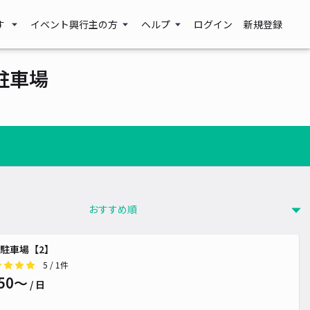
す
イベント興行主の方
ヘルプ
ログイン
新規登録
駐車場
駐車場【2】
5
/ 1件
50〜
/ 日