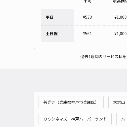
平均
最高価
平日
¥
533
¥
1,000
土日祝
¥
561
¥
1,000
過去1週間のサービス料
善光寺（兵庫県神戸市兵庫区）
大倉山
ＯＳシネマズ 神戸ハーバーランド
ハ