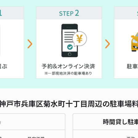
対応
シャ
¥3
時間
貸出
長さ
神戸市兵庫区菊水町十丁目周辺の駐車場
対応
場
時間貸し駐