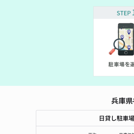
¥ 400~
¥ 440~
¥ 650~
¥ 470~
兵庫県
日貸し駐車