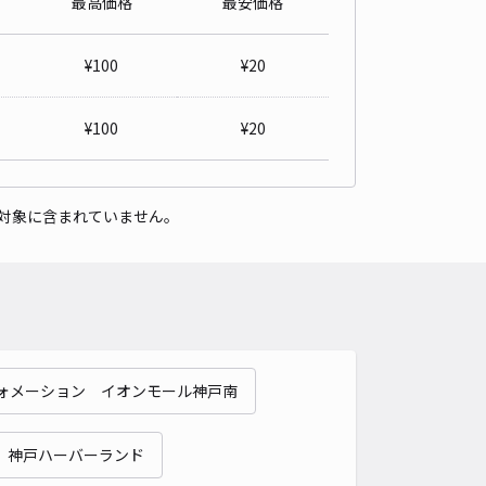
最高価格
最安価格
根有】大同町3丁目4-1-1谷畑邸【オートバイ・軽・コンパクトカ
¥
100
¥
20
4.7
/ 10件
50〜
/ 日
¥40〜 / 15分
¥
100
¥
20
貸し可
時間
24時間営業
タイプ
平置き
再入庫
可
対象に含まれていません。
430cm 以下
車幅
200cm 以下
高さ
240cm 以下
車種
オートバイ
軽自動車
コンパクトカー
中型車
ワンボックス
大型車・SUV
詳細へ
ォメーション イオンモール神戸南
通3丁目駐車場
4.7
/ 47件
 神戸ハーバーランド
70〜
/ 日
¥47〜 / 15分