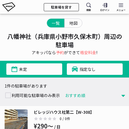
駐車場を貸す
検索
ログイン
メニュー
一覧
地図
八幡神社（兵庫県小野市久保木町）周辺の
駐車場
アキッパなら
予約
ができて
格安料金
!
未定
指定なし
1件の駐車場があります
利用可能な駐車場のみ表示
ビレッジハウス社第二【W-308】
0
/ 0件
¥290〜
/ 日