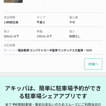
貸出時間
タイプ
再入庫
24時間営業
平置き
不可
長さ
車幅
高さ
500cm 以下
190cm 以下
制限なし
対応車種
オートバイ
軽自動車
コンパクトカー
中型車
ワンボックス
大型車・SUV
詳細へ
アキッパは、簡単に駐車場予約ができ
る駐車場シェアアプリです
全て予約制駐車場・事前お支払いのためスムーズにご利用当日の