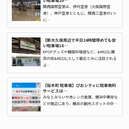
い駐車場20…
関西国際空港は、伊丹空港（大阪国際空
港）、神戸空港とともに、関西三空港の1つ
に…
【新大久保周辺で平日24時間停めても安
い駐車場18…
KPOPグッズや韓国料理店など、&#8221;韓
流の街&#8221;として最近とみに注目される
よ…
【桜木町 駐車場】ぴおシティに駐車無料
サービスは…
みなとみらいや赤レンガ倉庫、横浜中華街な
どが周辺にあり、横浜の観光スポットの中…