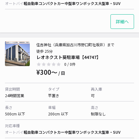
オートバイ
軽自動車
コンパクトカー
中型車
ワンボックス
大型車・SUV
詳細へ
住吉神社（兵庫県加古川市野口町社坂井）まで
徒歩 25分
レオネクスト葵駐車場【44747】
0
/ 0件
¥300〜
/ 日
貸出時間
タイプ
再入庫
24時間営業
平置き
可
長さ
車幅
高さ
500cm 以下
200cm 以下
制限なし
対応車種
オートバイ
軽自動車
コンパクトカー
中型車
ワンボックス
大型車・SUV