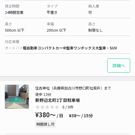
貸出時間
タイプ
再入庫
24時間営業
平置き
可
長さ
車幅
高さ
500cm 以下
200cm 以下
制限なし
対応車種
オートバイ
軽自動車
コンパクトカー
中型車
ワンボックス
大型車・SUV
詳細へ
住吉神社（兵庫県加古川市野口町社坂井）まで
徒歩 13分
新野辺北町2丁目駐車場
0
/ 0件
¥380〜
/ 日
¥38〜 / 15分
時間貸し可