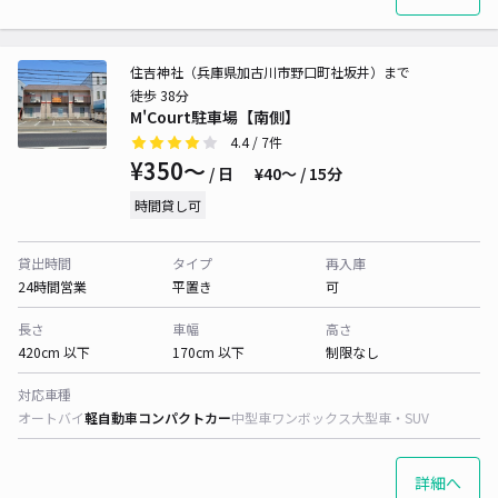
住吉神社（兵庫県加古川市野口町社坂井）まで
徒歩 38分
M'Court駐車場【南側】
4.4
/ 7件
¥350〜
/ 日
¥40〜 / 15分
時間貸し可
貸出時間
タイプ
再入庫
24時間営業
平置き
可
長さ
車幅
高さ
420cm 以下
170cm 以下
制限なし
対応車種
オートバイ
軽自動車
コンパクトカー
中型車
ワンボックス
大型車・SUV
詳細へ