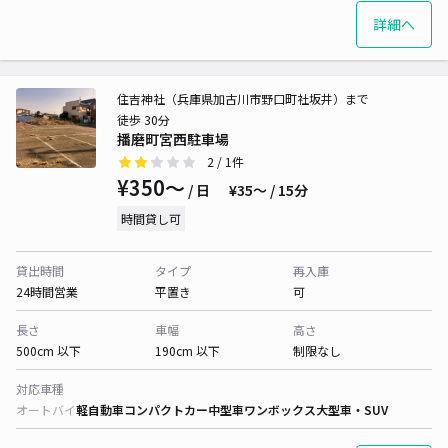
詳細へ
住吉神社（兵庫県加古川市野口町社坂井）まで
徒歩 30分
播磨町宮西駐車場
2
/ 1件
¥350〜
/ 日
¥35〜 / 15分
時間貸し可
貸出時間
タイプ
再入庫
24時間営業
平置き
可
長さ
車幅
高さ
500cm 以下
190cm 以下
制限なし
対応車種
オートバイ
軽自動車
コンパクトカー
中型車
ワンボックス
大型車・SUV