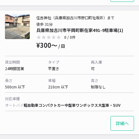
住吉神社（兵庫県加古川市野口町社坂井）まで
徒歩 31分
兵庫県加古川市平岡町新在家491-9駐車場(1)
0
/ 0件
¥300〜
/ 日
貸出時間
タイプ
再入庫
24時間営業
平置き
可
長さ
車幅
高さ
500cm 以下
210cm 以下
制限なし
対応車種
オートバイ
軽自動車
コンパクトカー
中型車
ワンボックス
大型車・SUV
詳細へ