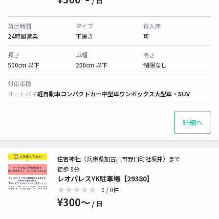
/ 日
貸出時間
タイプ
再入庫
24時間営業
平置き
可
長さ
車幅
高さ
500cm 以下
200cm 以下
制限なし
対応車種
オートバイ
軽自動車
コンパクトカー
中型車
ワンボックス
大型車・SUV
詳細へ
住吉神社（兵庫県加古川市野口町社坂井）まで
徒歩 9分
レオパレスYK駐車場【29380】
0
/ 0件
¥300〜
/ 日