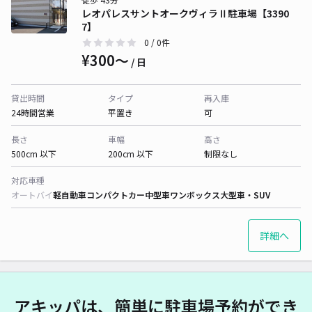
レオパレスサントオークヴィラⅡ駐車場【3390
7】
0
/ 0件
¥300〜
/ 日
貸出時間
タイプ
再入庫
24時間営業
平置き
可
長さ
車幅
高さ
500cm 以下
200cm 以下
制限なし
対応車種
オートバイ
軽自動車
コンパクトカー
中型車
ワンボックス
大型車・SUV
詳細へ
アキッパは、簡単に駐車場予約ができ