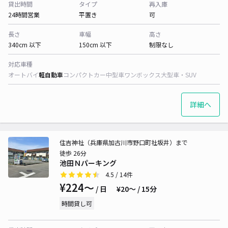
貸出時間
タイプ
再入庫
24時間営業
平置き
可
長さ
車幅
高さ
340cm 以下
150cm 以下
制限なし
対応車種
オートバイ
軽自動車
コンパクトカー
中型車
ワンボックス
大型車・SUV
詳細へ
住吉神社（兵庫県加古川市野口町社坂井）まで
徒歩 26分
池田Ｎパーキング
4.5
/ 14件
¥224〜
/ 日
¥20〜 / 15分
時間貸し可