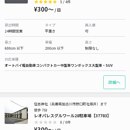
5
/ 4件
¥300〜
/ 日
貸出時間
タイプ
再入庫
24時間営業
平置き
可
長さ
車幅
高さ
600cm 以下
200cm 以下
制限なし
対応車種
オートバイ
軽自動車
コンパクトカー
中型車
ワンボックス
大型車・SUV
詳細へ
住吉神社（兵庫県加古川市野口町社坂井）まで
徒歩 7分
レオパレスグルワール28駐車場【37783】
0
/ 0件
¥300〜