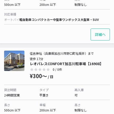
500cm 以下
200cm 以下
制限なし
対応車種
オートバイ
軽自動車
コンパクトカー
中型車
ワンボックス
大型車・SUV
詳細へ
住吉神社（兵庫県加古川市野口町社坂井）まで
徒歩 17分
レオパレスCONFORT加古川駐車場【16908】
0
/ 0件
¥300〜
/ 日
貸出時間
タイプ
再入庫
24時間営業
平置き
可
長さ
車幅
高さ
500cm 以下
200cm 以下
制限なし