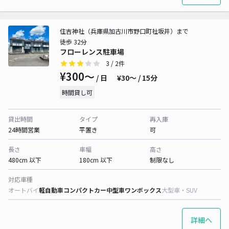
住吉神社（兵庫県加古川市野口町社坂井）まで
徒歩 32分
フローレンス駐車場
3
/ 2件
¥300〜
/ 日
¥30〜 / 15分
時間貸し可
貸出時間
タイプ
再入庫
24時間営業
平置き
可
長さ
車幅
高さ
480cm 以下
180cm 以下
制限なし
対応車種
オートバイ
軽自動車
コンパクトカー
中型車
ワンボックス
大型車・SUV
詳細へ