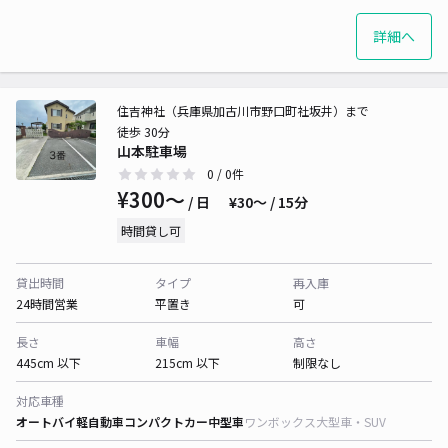
詳細へ
住吉神社（兵庫県加古川市野口町社坂井）まで
徒歩 30分
山本駐車場
0
/ 0件
¥300〜
/ 日
¥30〜 / 15分
時間貸し可
貸出時間
タイプ
再入庫
24時間営業
平置き
可
長さ
車幅
高さ
445cm 以下
215cm 以下
制限なし
対応車種
オートバイ
軽自動車
コンパクトカー
中型車
ワンボックス
大型車・SUV