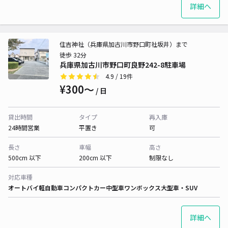
詳細へ
住吉神社（兵庫県加古川市野口町社坂井）まで
徒歩 32分
兵庫県加古川市野口町良野242-8駐車場
4.9
/ 19件
¥300〜
/ 日
貸出時間
タイプ
再入庫
24時間営業
平置き
可
長さ
車幅
高さ
500cm 以下
200cm 以下
制限なし
対応車種
オートバイ
軽自動車
コンパクトカー
中型車
ワンボックス
大型車・SUV
詳細へ