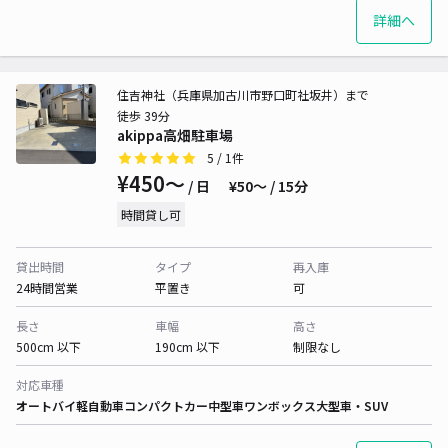
詳細へ
住吉神社（兵庫県加古川市野口町社坂井）まで
徒歩 39分
akippa高畑駐車場
5
/ 1件
¥450〜
/ 日
¥50〜 / 15分
時間貸し可
貸出時間
タイプ
再入庫
24時間営業
平置き
可
長さ
車幅
高さ
500cm 以下
190cm 以下
制限なし
対応車種
オートバイ
軽自動車
コンパクトカー
中型車
ワンボックス
大型車・SUV