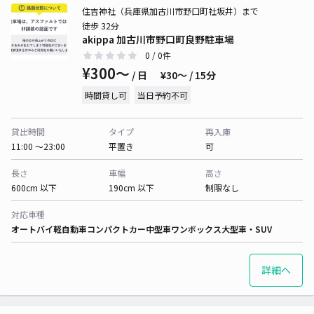
住吉神社（兵庫県加古川市野口町社坂井）まで
徒歩 32分
akippa 加古川市野口町良野駐車場
0
/ 0件
¥300〜
/ 日
¥30〜 / 15分
時間貸し可
当日予約不可
貸出時間
タイプ
再入庫
11:00 〜23:00
平置き
可
長さ
車幅
高さ
600cm 以下
190cm 以下
制限なし
対応車種
オートバイ
軽自動車
コンパクトカー
中型車
ワンボックス
大型車・SUV
詳細へ