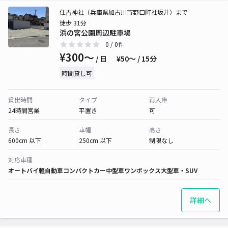
住吉神社（兵庫県加古川市野口町社坂井）まで
徒歩 31分
浜の宮公園周辺駐車場
0
/ 0件
¥300〜
/ 日
¥50〜 / 15分
時間貸し可
貸出時間
タイプ
再入庫
24時間営業
平置き
可
長さ
車幅
高さ
600cm 以下
250cm 以下
制限なし
対応車種
オートバイ
軽自動車
コンパクトカー
中型車
ワンボックス
大型車・SUV
詳細へ