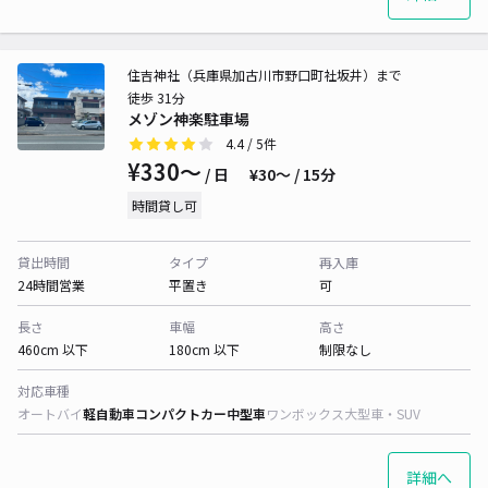
住吉神社（兵庫県加古川市野口町社坂井）まで
徒歩 31分
メゾン神楽駐車場
4.4
/ 5件
¥330〜
/ 日
¥30〜 / 15分
時間貸し可
貸出時間
タイプ
再入庫
24時間営業
平置き
可
長さ
車幅
高さ
460cm 以下
180cm 以下
制限なし
対応車種
オートバイ
軽自動車
コンパクトカー
中型車
ワンボックス
大型車・SUV
詳細へ