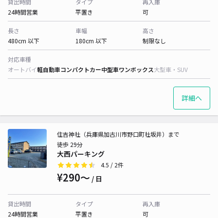
貸出時間
タイプ
再入庫
24時間営業
平置き
可
長さ
車幅
高さ
480cm 以下
180cm 以下
制限なし
対応車種
オートバイ
軽自動車
コンパクトカー
中型車
ワンボックス
大型車・SUV
詳細へ
住吉神社（兵庫県加古川市野口町社坂井）まで
徒歩 29分
大西パーキング
4.5
/ 2件
¥290〜
/ 日
貸出時間
タイプ
再入庫
24時間営業
平置き
可