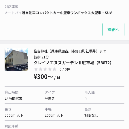
対応車種
オートバイ
軽自動車
コンパクトカー
中型車
ワンボックス
大型車・SUV
詳細へ
住吉神社（兵庫県加古川市野口町社坂井）まで
徒歩 21分
クレイノエヌズガーデンⅡ駐車場【58872】
0
/ 0件
¥300〜
/ 日
貸出時間
タイプ
再入庫
24時間営業
平置き
可
長さ
車幅
高さ
500cm 以下
200cm 以下
制限なし
対応車種