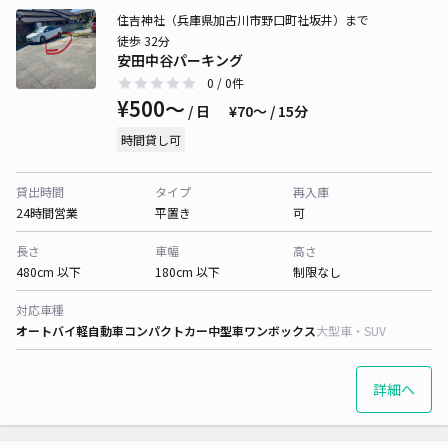
住吉神社（兵庫県加古川市野口町社坂井）まで
徒歩 32分
安田中谷パーキング
0
/ 0件
¥500〜
/ 日
¥70〜 / 15分
時間貸し可
貸出時間
タイプ
再入庫
24時間営業
平置き
可
長さ
車幅
高さ
480cm 以下
180cm 以下
制限なし
対応車種
オートバイ
軽自動車
コンパクトカー
中型車
ワンボックス
大型車・SUV
詳細へ