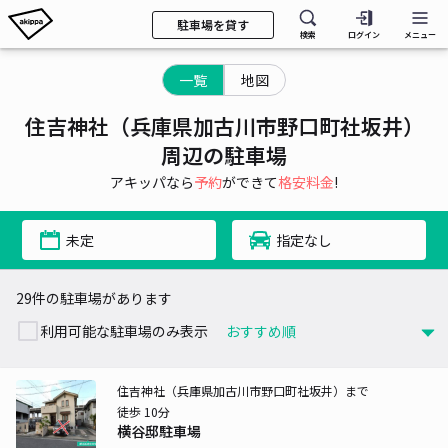
駐車場を貸す
検索
ログイン
メニュー
一覧
地図
住吉神社（兵庫県加古川市野口町社坂井）
周辺の駐車場
アキッパなら
予約
ができて
格安料金
!
未定
指定なし
29件の駐車場があります
利用可能な駐車場のみ表示
住吉神社（兵庫県加古川市野口町社坂井）まで
徒歩 10分
横谷邸駐車場