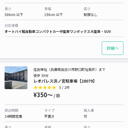
長さ
車幅
高さ
500cm 以下
190cm 以下
制限なし
対応車種
オートバイ
軽自動車
コンパクトカー
中型車
ワンボックス
大型車・SUV
詳細へ
住吉神社（兵庫県加古川市野口町社坂井）まで
徒歩 30分
レオパレス浜ノ宮駐車場【28079】
5
/ 2件
¥350〜
/ 日
貸出時間
タイプ
再入庫
24時間営業
平置き
可
長さ
車幅
高さ