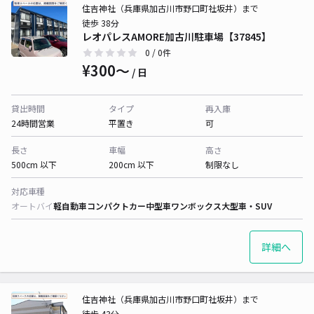
住吉神社（兵庫県加古川市野口町社坂井）まで
徒歩 38分
レオパレスAMORE加古川駐車場【37845】
0
/ 0件
¥300〜
/ 日
貸出時間
タイプ
再入庫
24時間営業
平置き
可
長さ
車幅
高さ
500cm 以下
200cm 以下
制限なし
対応車種
オートバイ
軽自動車
コンパクトカー
中型車
ワンボックス
大型車・SUV
詳細へ
住吉神社（兵庫県加古川市野口町社坂井）まで
徒歩 43分