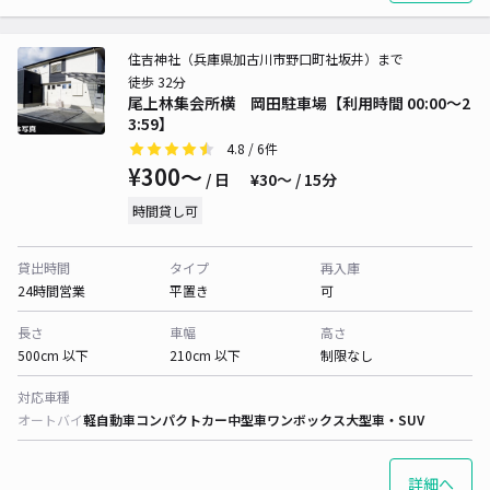
住吉神社（兵庫県加古川市野口町社坂井）まで
徒歩 32分
尾上林集会所横 岡田駐車場【利用時間 00:00～2
3:59】
4.8
/ 6件
¥300〜
/ 日
¥30〜 / 15分
時間貸し可
貸出時間
タイプ
再入庫
24時間営業
平置き
可
長さ
車幅
高さ
500cm 以下
210cm 以下
制限なし
対応車種
オートバイ
軽自動車
コンパクトカー
中型車
ワンボックス
大型車・SUV
詳細へ