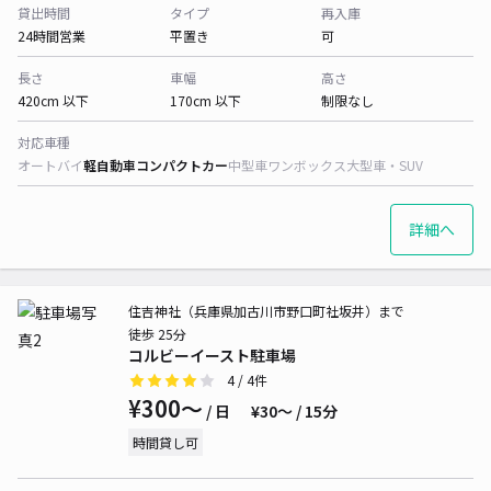
貸出時間
タイプ
再入庫
24時間営業
平置き
可
長さ
車幅
高さ
420cm 以下
170cm 以下
制限なし
対応車種
オートバイ
軽自動車
コンパクトカー
中型車
ワンボックス
大型車・SUV
詳細へ
住吉神社（兵庫県加古川市野口町社坂井）まで
徒歩 25分
コルビーイースト駐車場
4
/ 4件
¥300〜
/ 日
¥30〜 / 15分
時間貸し可