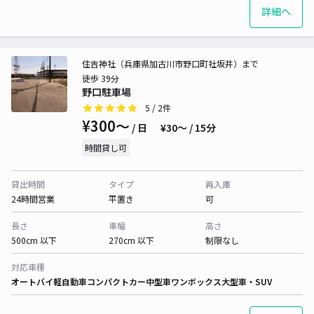
詳細へ
住吉神社（兵庫県加古川市野口町社坂井）まで
徒歩 39分
野口駐車場
5
/ 2件
¥300〜
/ 日
¥30〜 / 15分
時間貸し可
貸出時間
タイプ
再入庫
24時間営業
平置き
可
長さ
車幅
高さ
500cm 以下
270cm 以下
制限なし
対応車種
オートバイ
軽自動車
コンパクトカー
中型車
ワンボックス
大型車・SUV