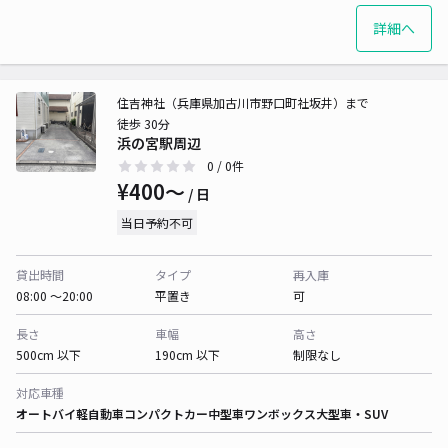
詳細へ
住吉神社（兵庫県加古川市野口町社坂井）まで
徒歩 30分
浜の宮駅周辺
0
/ 0件
¥400〜
/ 日
当日予約不可
貸出時間
タイプ
再入庫
08:00 〜20:00
平置き
可
長さ
車幅
高さ
500cm 以下
190cm 以下
制限なし
対応車種
オートバイ
軽自動車
コンパクトカー
中型車
ワンボックス
大型車・SUV