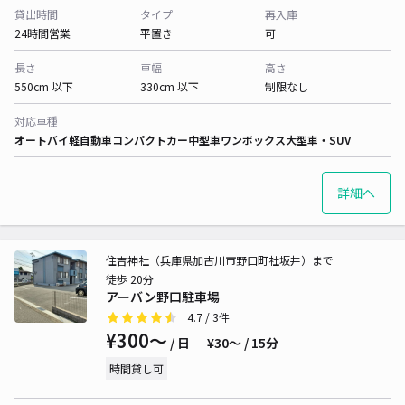
貸出時間
タイプ
再入庫
24時間営業
平置き
可
長さ
車幅
高さ
550cm 以下
330cm 以下
制限なし
対応車種
オートバイ
軽自動車
コンパクトカー
中型車
ワンボックス
大型車・SUV
詳細へ
住吉神社（兵庫県加古川市野口町社坂井）まで
徒歩 20分
アーバン野口駐車場
4.7
/ 3件
¥300〜
/ 日
¥30〜 / 15分
時間貸し可