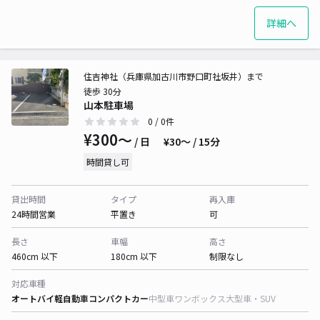
詳細へ
住吉神社（兵庫県加古川市野口町社坂井）まで
徒歩 30分
山本駐車場
0
/ 0件
¥300〜
/ 日
¥30〜 / 15分
時間貸し可
貸出時間
タイプ
再入庫
24時間営業
平置き
可
長さ
車幅
高さ
460cm 以下
180cm 以下
制限なし
対応車種
オートバイ
軽自動車
コンパクトカー
中型車
ワンボックス
大型車・SUV