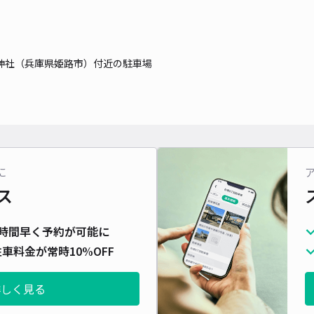
長さ
対応
神社（兵庫県姫路市）付近の駐車場
白浜
¥3
に
ス
貸出
時間早く予約が可能に
長さ
車料金が常時10%OFF
対応
詳しく見る