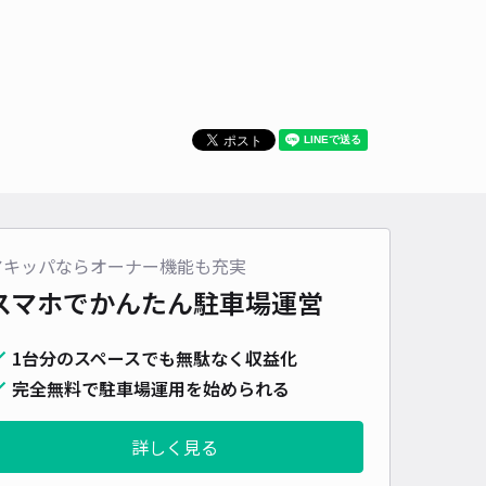
460cm 以下
車幅
180cm 以下
高さ
制限なし
車種
オートバイ
軽自動車
コンパクトカー
中型車
ワンボックス
大型車・SUV
詳細へ
町ヤマサ木工駐車場
厳島神社（兵庫県姫路市）まで徒歩 34分
0
/ 0件
00〜
アキッパならオーナー機能も充実
/ 日
スマホでかんたん
駐車場運営
時間
24時間営業
タイプ
平置き
再入庫
可
1台分のスペースでも無駄なく収益化
550cm 以下
車幅
280cm 以下
高さ
制限なし
完全無料で駐車場運用を始められる
車種
オートバイ
軽自動車
コンパクトカー
中型車
ワンボックス
大型車・SUV
詳しく見る
詳細へ