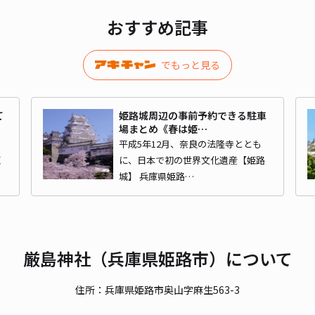
おすすめ記事
貸出
でもっと見る
長さ
対応
て
姫路城周辺の事前予約できる駐車
場まとめ《春は姫…
平成5年12月、奈良の法隆寺ととも
姫
に、日本で初の世界文化遺産【姫路
城】 兵庫県姫路…
【出
¥7
厳島神社（兵庫県姫路市）について
時間
住所：兵庫県姫路市奥山字麻生563-3
貸出