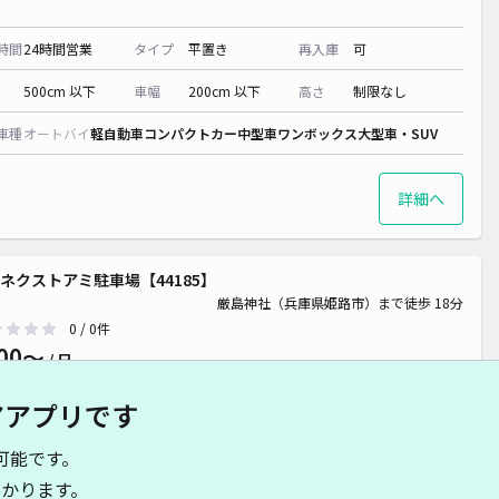
時間
24時間営業
タイプ
平置き
再入庫
可
500cm 以下
車幅
200cm 以下
高さ
制限なし
車種
オートバイ
軽自動車
コンパクトカー
中型車
ワンボックス
大型車・SUV
詳細へ
ネクストアミ駐車場【44185】
厳島神社（兵庫県姫路市）まで徒歩 18分
0
/ 0件
00〜
/ 日
アアプリです
時間
24時間営業
タイプ
平置き
再入庫
可
可能です。
500cm 以下
車幅
200cm 以下
高さ
制限なし
かります。