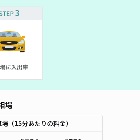
車種
オートバイ
軽自動車
コンパクトカー
中型車
ワンボックス
大型車・SUV
詳細へ
ネクストピースフルミヅキ駐車場【53091】
厳島神社（兵庫県姫路市）まで徒歩 22分
0
/ 0件
00〜
/ 日
時間
24時間営業
タイプ
平置き
再入庫
可
500cm 以下
車幅
200cm 以下
高さ
制限なし
相場
車種
オートバイ
軽自動車
コンパクトカー
中型車
ワンボックス
大型車・SUV
車場（15分あたりの料金）
詳細へ