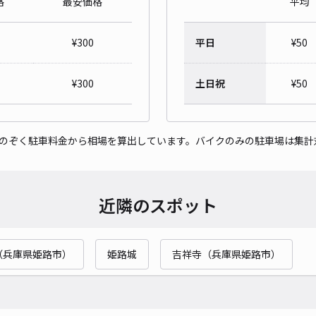
格
最安価格
平均
レオ
¥
300
平日
¥
50
¥3
¥
300
土日祝
¥
50
貸出
をのぞく駐車料金から相場を算出しています。バイクのみの駐車場は集計
長さ
対応
近隣のスポット
（兵庫県姫路市）
姫路城
吉祥寺（兵庫県姫路市）
レオ
¥3