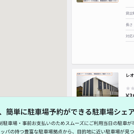
貸出
長さ
対応
レオ
¥3
、簡単に駐車場予約ができる駐車場シェ
貸出
制駐車場・事前お支払いのためスムーズにご利用当日の駐車が
長さ
キッパの持つ豊富な駐車場拠点から、目的地に近い駐車場が見つ