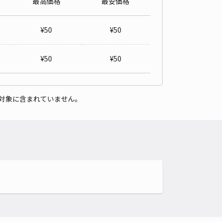
最高価格
最安価格
ネクストComfort松風駐車場【45140】
厳島神社（兵庫県姫路市）まで徒歩 26分
¥
50
¥
50
0
/ 0件
00〜
/ 日
¥
50
¥
50
時間
24時間営業
タイプ
平置き
再入庫
可
対象に含まれていません。
500cm 以下
車幅
200cm 以下
高さ
制限なし
車種
オートバイ
軽自動車
コンパクトカー
中型車
ワンボックス
大型車・SUV
詳細へ
パレスKTY 白浜駐車場【35235】
厳島神社（兵庫県姫路市）まで徒歩 28分
0
/ 0件
00〜
/ 日