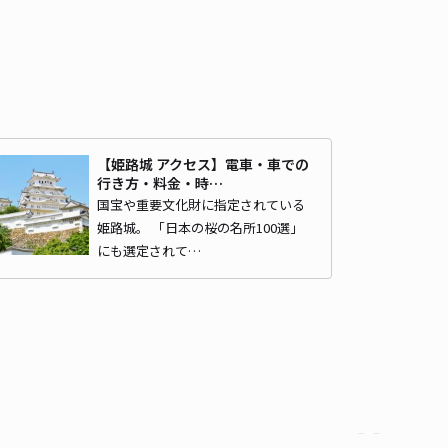
時間
24時間営業
タイプ
平置き
再入庫
可
500cm 以下
車幅
200cm 以下
高さ
制限なし
車種
オートバイ
軽自動車
コンパクトカー
中型車
ワンボックス
大型車・SUV
【姫路城 アクセス】電車・車での
行き方・料金・時…
詳細へ
国宝や重要文化財に指定されている
姫路城。 「日本の桜の名所100選」
にも選定されて…
入自由】東姫路駅前駐車場
厳島神社（兵庫県姫路市）まで徒歩 1時間5分
5
/ 1件
00〜
/ 日
¥50〜 / 15分
貸し可
時間
24時間営業
タイプ
平置き
再入庫
可