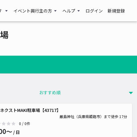
す
イベント興行主の方
ヘルプ
ログイン
新規登録
場
ネクストMAKI駐車場【43717】
厳島神社（兵庫県姫路市）まで徒歩 17分
0
/ 0件
00〜
/ 日