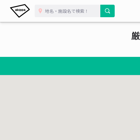
厳
¥ 700~