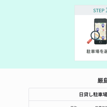
厳
日貸し駐車