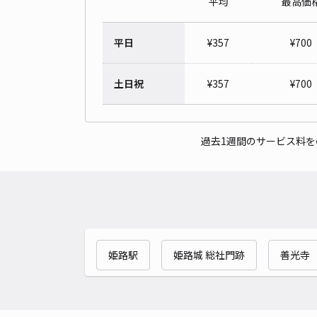
平均
最高価
平日
¥
357
¥
700
土日祝
¥
357
¥
700
過去1週間のサービス料
姫路駅
姫路城 総社門跡
善光寺