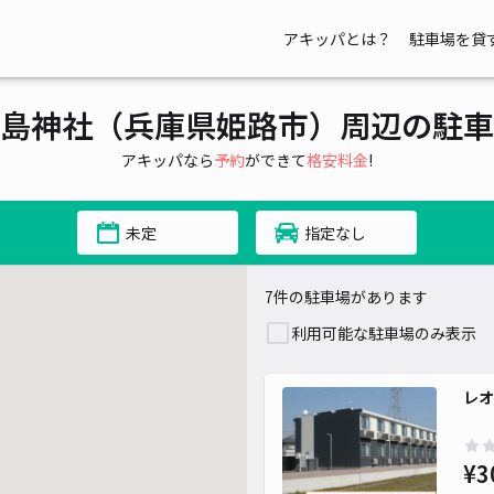
アキッパとは？
駐車場を貸
島神社（兵庫県姫路市）周辺の駐車
アキッパなら
予約
ができて
格安料金
!
未定
指定なし
7件の駐車場があります
利用可能な駐車場のみ表示
レオ
¥3