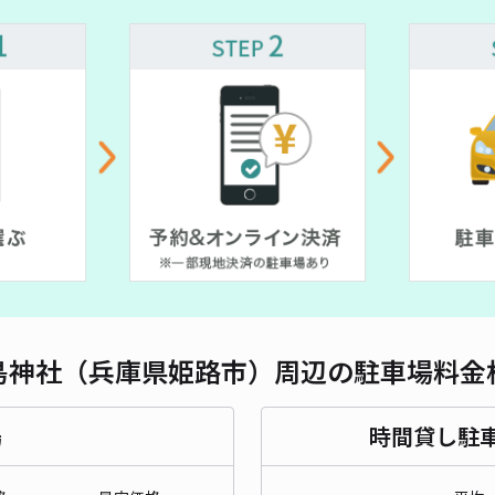
対応
レオ
¥3
貸出
長さ
島神社（兵庫県姫路市）周辺の駐車場料金
対応
場
時間貸し駐