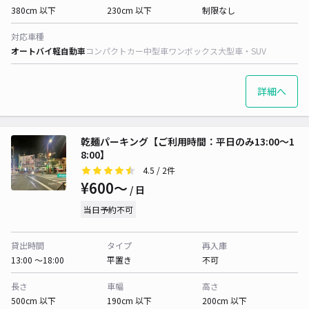
380cm 以下
230cm 以下
制限なし
対応車種
オートバイ
軽自動車
コンパクトカー
中型車
ワンボックス
大型車・SUV
詳細へ
乾麺パーキング【ご利用時間：平日のみ13:00～1
8:00】
4.5
/ 2件
¥600〜
/ 日
当日予約不可
貸出時間
タイプ
再入庫
13:00 〜18:00
平置き
不可
長さ
車幅
高さ
500cm 以下
190cm 以下
200cm 以下