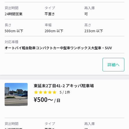
貸出時間
タイプ
再入庫
24時間営業
平置き
可
長さ
車幅
高さ
500cm 以下
200cm 以下
233cm 以下
対応車種
オートバイ
軽自動車
コンパクトカー
中型車
ワンボックス
大型車・SUV
詳細へ
東延末2丁目41-2 アキッパ駐車場
5
/ 1件
¥500〜
/ 日
貸出時間
タイプ
再入庫