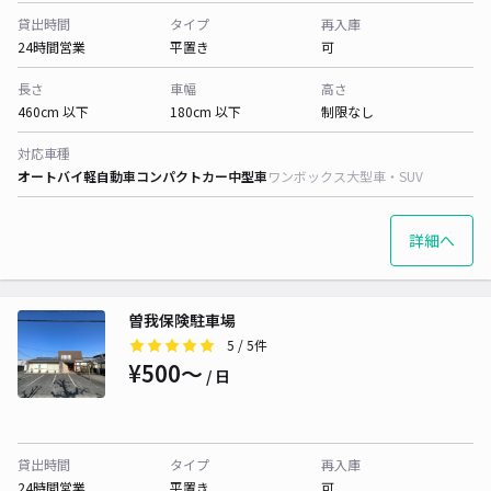
貸出時間
タイプ
再入庫
24時間営業
平置き
可
長さ
車幅
高さ
460cm 以下
180cm 以下
制限なし
対応車種
オートバイ
軽自動車
コンパクトカー
中型車
ワンボックス
大型車・SUV
詳細へ
曽我保険駐車場
5
/ 5件
¥500〜
/ 日
貸出時間
タイプ
再入庫
24時間営業
平置き
可