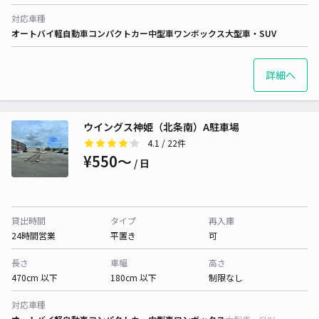
対応車種
オートバイ
軽自動車
コンパクトカー
中型車
ワンボックス
大型車・SUV
詳細へ
ウイングス神姫（北条南）A駐車場
4.1
/ 22件
¥550〜
/ 日
貸出時間
タイプ
再入庫
24時間営業
平置き
可
長さ
車幅
高さ
470cm 以下
180cm 以下
制限なし
対応車種