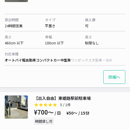
貸出時間
タイプ
再入庫
24時間営業
平置き
可
長さ
車幅
高さ
460cm 以下
180cm 以下
制限なし
対応車種
オートバイ
軽自動車
コンパクトカー
中型車
ワンボックス
大型車・SUV
詳細へ
【出入自由】東姫路駅前駐車場
5
/ 1件
¥700〜
/ 日
¥50〜 / 15分
時間貸し可