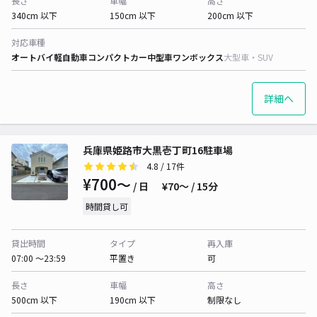
長さ
車幅
高さ
340cm 以下
150cm 以下
200cm 以下
対応車種
オートバイ
軽自動車
コンパクトカー
中型車
ワンボックス
大型車・SUV
詳細へ
兵庫県姫路市大黒壱丁町16駐車場
4.8
/ 17件
¥700〜
/ 日
¥70〜 / 15分
時間貸し可
貸出時間
タイプ
再入庫
07:00 〜23:59
平置き
可
長さ
車幅
高さ
500cm 以下
190cm 以下
制限なし