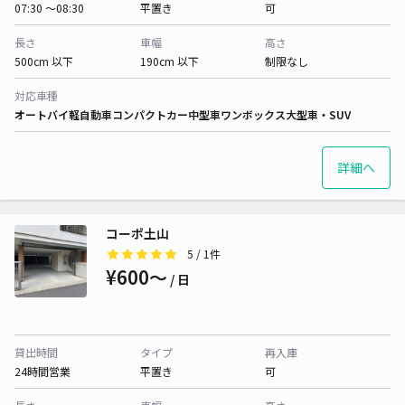
07:30 〜08:30
平置き
可
長さ
車幅
高さ
500cm 以下
190cm 以下
制限なし
対応車種
オートバイ
軽自動車
コンパクトカー
中型車
ワンボックス
大型車・SUV
詳細へ
コーポ土山
5
/ 1件
¥600〜
/ 日
貸出時間
タイプ
再入庫
24時間営業
平置き
可