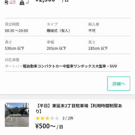
貸出時間
タイプ
再入庫
08:30 〜20:00
機械式（有人）
不可
長さ
車幅
高さ
530cm 以下
205cm 以下
185cm 以下
対応車種
オートバイ
軽自動車
コンパクトカー
中型車
ワンボックス
大型車・SUV
詳細へ
【平日】東延末2丁目駐車場【利用時間制限あ
り】
3
/ 2件
¥500〜
/ 日