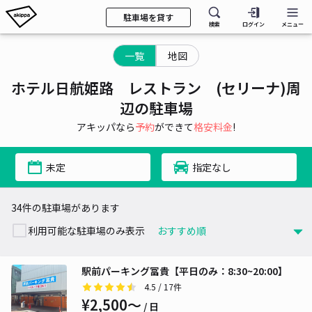
駐車場を貸す
検索
ログイン
メニュー
一覧
地図
ホテル日航姫路 レストラン (セリーナ)周
辺の駐車場
アキッパなら
予約
ができて
格安料金
!
未定
指定なし
34件の駐車場があります
利用可能な駐車場のみ表示
駅前パーキング冨貴【平日のみ：8:30~20:00】
4.5
/ 17件
¥2,500〜
/ 日