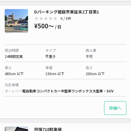
Dパーキング姫路市東延末2丁目第1
0
/ 0件
¥500〜
/ 日
貸出時間
タイプ
再入庫
24時間営業
平置き
不可
長さ
車幅
高さ
480cm 以下
190cm 以下
200cm 以下
対応車種
オートバイ
軽自動車
コンパクトカー
中型車
ワンボックス
大型車・SUV
詳細へ
阿保710駐車場