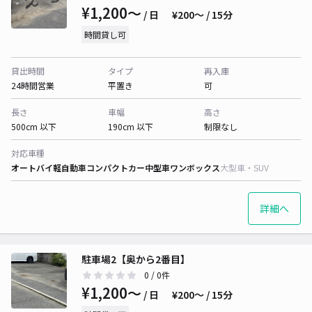
¥1,200〜
/ 日
¥200〜 / 15分
時間貸し可
貸出時間
タイプ
再入庫
24時間営業
平置き
可
長さ
車幅
高さ
500cm 以下
190cm 以下
制限なし
対応車種
オートバイ
軽自動車
コンパクトカー
中型車
ワンボックス
大型車・SUV
詳細へ
駐車場2【奥から2番目】
0
/ 0件
¥1,200〜
/ 日
¥200〜 / 15分