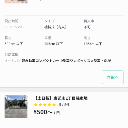
貸出時間
タイプ
再入庫
08:30 〜20:00
機械式（有人）
不可
長さ
車幅
高さ
530cm 以下
205cm 以下
185cm 以下
対応車種
オートバイ
軽自動車
コンパクトカー
中型車
ワンボックス
大型車・SUV
詳細へ
【土日祝】東延末2丁目駐車場
5
/ 8件
¥500〜
/ 日