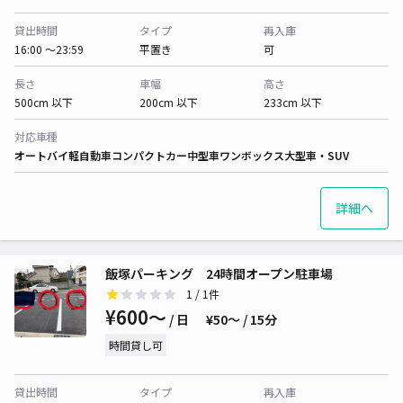
貸出時間
タイプ
再入庫
16:00 〜23:59
平置き
可
長さ
車幅
高さ
500cm 以下
200cm 以下
233cm 以下
対応車種
オートバイ
軽自動車
コンパクトカー
中型車
ワンボックス
大型車・SUV
詳細へ
飯塚パーキング 24時間オープン駐車場
1
/ 1件
¥600〜
/ 日
¥50〜 / 15分
時間貸し可
貸出時間
タイプ
再入庫