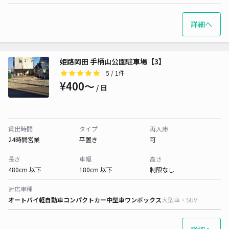
詳細へ
姫路岡田 手柄山公園駐車場【3】
5
/ 1件
¥400〜
/ 日
貸出時間
タイプ
再入庫
24時間営業
平置き
可
長さ
車幅
高さ
480cm 以下
180cm 以下
制限なし
対応車種
オートバイ
軽自動車
コンパクトカー
中型車
ワンボックス
大型車・SUV