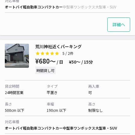
対応車種
オートバイ
軽自動車
コンパクトカー
中型車
ワンボックス
大型車・SUV
詳細へ
荒川神社近くパーキング
5
/ 2件
¥680〜
/ 日
¥50〜 / 15分
時間貸し可
貸出時間
タイプ
再入庫
24時間営業
平置き
可
長さ
車幅
高さ
500cm 以下
190cm 以下
制限なし
対応車種
オートバイ
軽自動車
コンパクトカー
中型車
ワンボックス
大型車・SUV