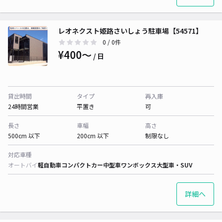
レオネクスト姫路さいしょう駐車場【54571】
0
/ 0件
¥400〜
/ 日
貸出時間
タイプ
再入庫
24時間営業
平置き
可
長さ
車幅
高さ
500cm 以下
200cm 以下
制限なし
対応車種
オートバイ
軽自動車
コンパクトカー
中型車
ワンボックス
大型車・SUV
詳細へ