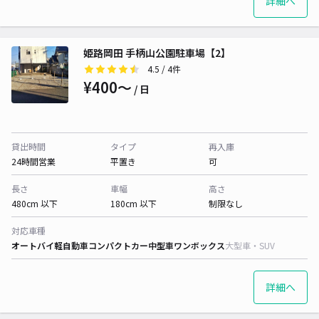
詳細へ
姫路岡田 手柄山公園駐車場【2】
4.5
/ 4件
¥400〜
/ 日
貸出時間
タイプ
再入庫
24時間営業
平置き
可
長さ
車幅
高さ
480cm 以下
180cm 以下
制限なし
対応車種
オートバイ
軽自動車
コンパクトカー
中型車
ワンボックス
大型車・SUV
詳細へ