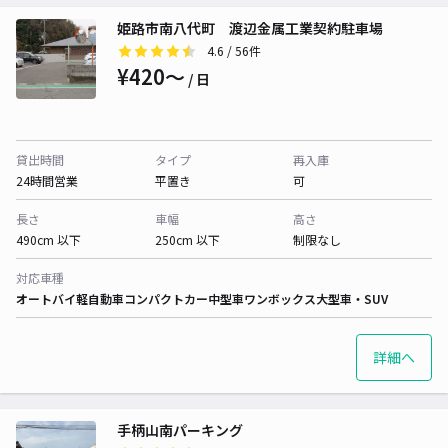
姫路市南八代町 渡辺金属工業契約駐車場
4.6
/ 56件
¥420〜
/ 日
貸出時間
タイプ
再入庫
24時間営業
平置き
可
長さ
車幅
高さ
490cm 以下
250cm 以下
制限なし
対応車種
オートバイ
軽自動車
コンパクトカー
中型車
ワンボックス
大型車・SUV
詳細へ
手柄山南パーキング