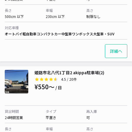
長さ
車幅
高さ
500cm 以下
230cm 以下
制限なし
対応車種
オートバイ
軽自動車
コンパクトカー
中型車
ワンボックス
大型車・SUV
詳細へ
姫路市北八代1丁目2 akippa駐車場(2)
4.5
/ 20件
¥550〜
/ 日
貸出時間
タイプ
再入庫
24時間営業
平置き
可
長さ
車幅
高さ