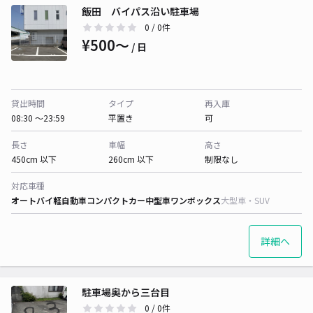
飯田 バイパス沿い駐車場
0
/ 0件
¥500〜
/ 日
貸出時間
タイプ
再入庫
08:30 〜23:59
平置き
可
長さ
車幅
高さ
450cm 以下
260cm 以下
制限なし
対応車種
オートバイ
軽自動車
コンパクトカー
中型車
ワンボックス
大型車・SUV
詳細へ
駐車場奥から三台目
0
/ 0件