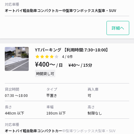
対応車種
オートバイ
軽自動車
コンパクトカー
中型車
ワンボックス
大型車・SUV
詳細へ
YTパーキング 【利用時間:7:30~18:00】
4
/ 6件
¥400〜
/ 日
¥40〜 / 15分
時間貸し可
貸出時間
タイプ
再入庫
07:30 〜18:00
平置き
可
長さ
車幅
高さ
440cm 以下
180cm 以下
制限なし
対応車種
オートバイ
軽自動車
コンパクトカー
中型車
ワンボックス
大型車・SUV