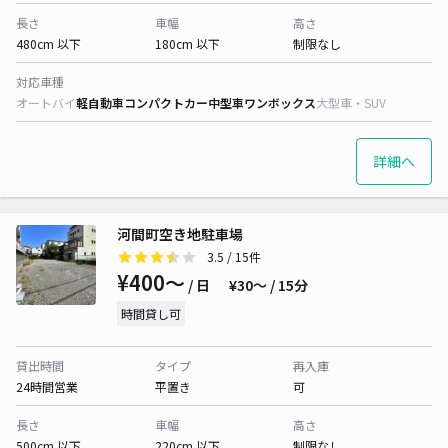
長さ
車幅
高さ
480cm 以下
180cm 以下
制限なし
対応車種
オートバイ
軽自動車
コンパクトカー
中型車
ワンボックス
大型車・SUV
詳細へ
河間町空き地駐車場
3.5
/ 15件
¥400〜
/ 日
¥30〜 / 15分
時間貸し可
貸出時間
タイプ
再入庫
24時間営業
平置き
可
長さ
車幅
高さ
500cm 以下
220cm 以下
制限なし