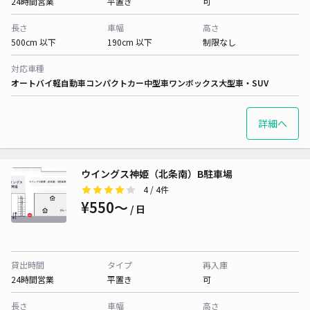
24時間営業
平置き
可
長さ
車幅
高さ
500cm 以下
190cm 以下
制限なし
対応車種
オートバイ
軽自動車
コンパクトカー
中型車
ワンボックス
大型車・SUV
詳細へ
ウイングス神姫（北条南）B駐車場
4
/ 4件
¥550〜
/ 日
貸出時間
タイプ
再入庫
24時間営業
平置き
可
長さ
車幅
高さ