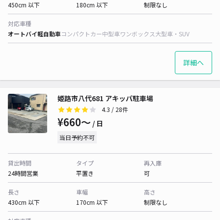
450cm 以下
180cm 以下
制限なし
対応車種
オートバイ
軽自動車
コンパクトカー
中型車
ワンボックス
大型車・SUV
詳細へ
姫路市八代681 アキッパ駐車場
4.3
/ 28件
¥660〜
/ 日
当日予約不可
貸出時間
タイプ
再入庫
24時間営業
平置き
可
長さ
車幅
高さ
430cm 以下
170cm 以下
制限なし