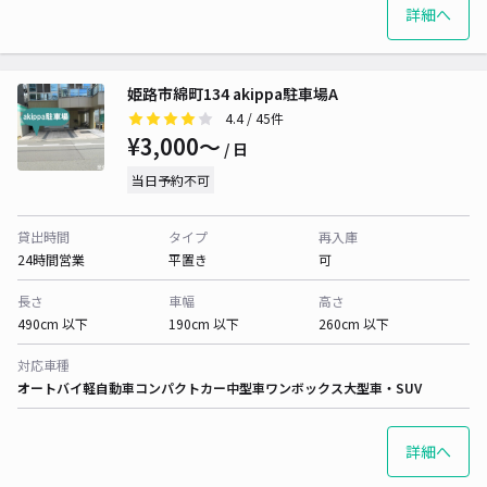
詳細へ
姫路市綿町134 akippa駐車場A
4.4
/ 45件
¥3,000〜
/ 日
当日予約不可
貸出時間
タイプ
再入庫
24時間営業
平置き
可
長さ
車幅
高さ
490cm 以下
190cm 以下
260cm 以下
対応車種
オートバイ
軽自動車
コンパクトカー
中型車
ワンボックス
大型車・SUV
詳細へ