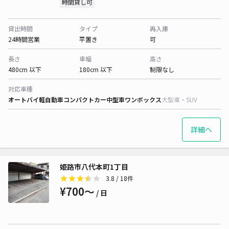
時間貸し可
貸出時間
タイプ
再入庫
24時間営業
平置き
可
長さ
車幅
高さ
480cm 以下
180cm 以下
制限なし
対応車種
オートバイ
軽自動車
コンパクトカー
中型車
ワンボックス
大型車・SUV
詳細へ
姫路市八代本町1丁目
3.8
/ 18件
¥700〜
/ 日