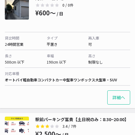
0
/ 0件
¥600〜
/ 日
貸出時間
タイプ
再入庫
24時間営業
平置き
可
長さ
車幅
高さ
500cm 以下
190cm 以下
制限なし
対応車種
オートバイ
軽自動車
コンパクトカー
中型車
ワンボックス
大型車・SUV
詳細へ
駅前パーキング冨貴【土日祝のみ：8:30~20:00】
3.4
/ 7件
¥2,500〜
/ 日