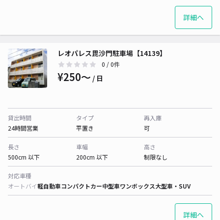
詳細へ
レオパレス毘沙門駐車場【14139】
0
/ 0件
¥250〜
/ 日
貸出時間
タイプ
再入庫
24時間営業
平置き
可
長さ
車幅
高さ
500cm 以下
200cm 以下
制限なし
対応車種
オートバイ
軽自動車
コンパクトカー
中型車
ワンボックス
大型車・SUV
詳細へ