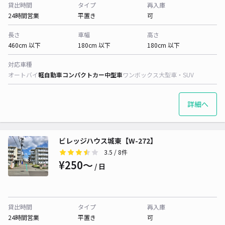
貸出時間
タイプ
再入庫
24時間営業
平置き
可
長さ
車幅
高さ
460cm 以下
180cm 以下
180cm 以下
対応車種
オートバイ
軽自動車
コンパクトカー
中型車
ワンボックス
大型車・SUV
詳細へ
ビレッジハウス城東【W-272】
3.5
/ 8件
¥250〜
/ 日
貸出時間
タイプ
再入庫
24時間営業
平置き
可