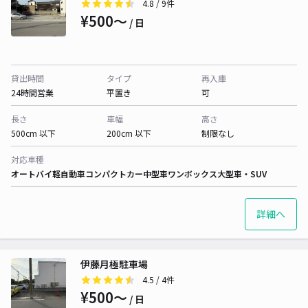
4.8
/ 9件
¥500〜
/ 日
貸出時間
タイプ
再入庫
24時間営業
平置き
可
長さ
車幅
高さ
500cm 以下
200cm 以下
制限なし
対応車種
オートバイ
軽自動車
コンパクトカー
中型車
ワンボックス
大型車・SUV
詳細へ
伊藤月極駐車場
4.5
/ 4件
¥500〜
/ 日