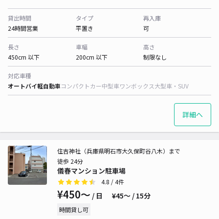
貸出時間
タイプ
再入庫
24時間営業
平置き
可
長さ
車幅
高さ
450cm 以下
200cm 以下
制限なし
対応車種
オートバイ
軽自動車
コンパクトカー
中型車
ワンボックス
大型車・SUV
詳細へ
住吉神社（兵庫県明石市大久保町谷八木）まで
徒歩 24分
儀春マンション駐車場
4.8
/ 4件
¥450〜
/ 日
¥45〜 / 15分
時間貸し可