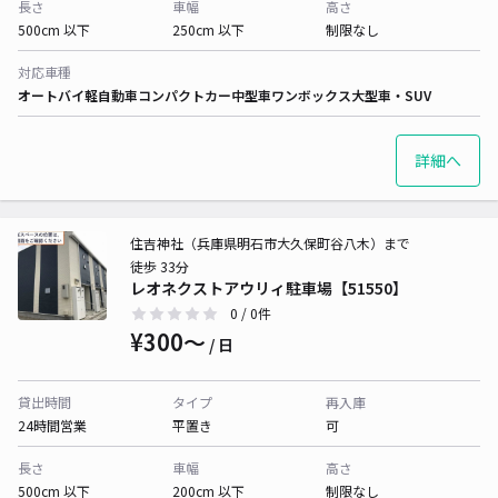
長さ
車幅
高さ
500cm 以下
250cm 以下
制限なし
対応車種
オートバイ
軽自動車
コンパクトカー
中型車
ワンボックス
大型車・SUV
詳細へ
住吉神社（兵庫県明石市大久保町谷八木）まで
徒歩 33分
レオネクストアウリィ駐車場【51550】
0
/ 0件
¥300〜
/ 日
貸出時間
タイプ
再入庫
24時間営業
平置き
可
長さ
車幅
高さ
500cm 以下
200cm 以下
制限なし