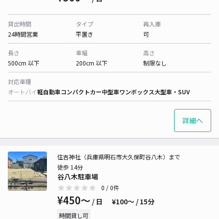
貸出時間
タイプ
再入庫
24時間営業
平置き
可
長さ
車幅
高さ
500cm 以下
200cm 以下
制限なし
対応車種
オートバイ
軽自動車
コンパクトカー
中型車
ワンボックス
大型車・SUV
詳細へ
住吉神社（兵庫県明石市大久保町谷八木）まで
徒歩 14分
谷八木駐車場
0
/ 0件
¥450〜
/ 日
¥100〜 / 15分
時間貸し可