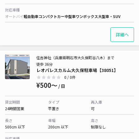
対応車種
オートバイ
軽自動車
コンパクトカー
中型車
ワンボックス
大型車・SUV
詳細へ
住吉神社（兵庫県明石市大久保町谷八木）まで
徒歩 36分
レオパレスカルム大久保駐車場【38051】
0
/ 0件
¥500〜
/ 日
貸出時間
タイプ
再入庫
24時間営業
平置き
可
長さ
車幅
高さ
500cm 以下
200cm 以下
制限なし
対応車種