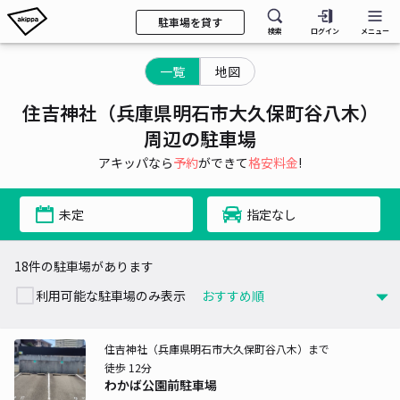
駐車場を貸す
検索
ログイン
メニュー
一覧
地図
住吉神社（兵庫県明石市大久保町谷八木）
周辺の駐車場
アキッパなら
予約
ができて
格安料金
!
未定
指定なし
18件の駐車場があります
利用可能な駐車場のみ表示
住吉神社（兵庫県明石市大久保町谷八木）まで
徒歩 12分
わかば公園前駐車場