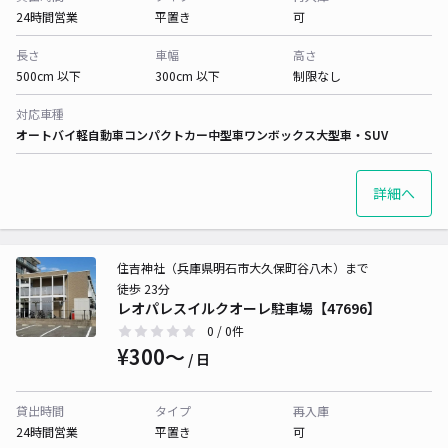
24時間営業
平置き
可
長さ
車幅
高さ
500cm 以下
300cm 以下
制限なし
対応車種
オートバイ
軽自動車
コンパクトカー
中型車
ワンボックス
大型車・SUV
詳細へ
住吉神社（兵庫県明石市大久保町谷八木）まで
徒歩 23分
レオパレスイルクオーレ駐車場【47696】
0
/ 0件
¥300〜
/ 日
貸出時間
タイプ
再入庫
24時間営業
平置き
可