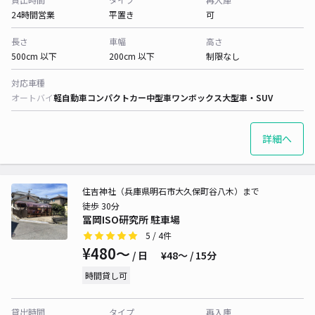
24時間営業
平置き
可
長さ
車幅
高さ
500cm 以下
200cm 以下
制限なし
対応車種
オートバイ
軽自動車
コンパクトカー
中型車
ワンボックス
大型車・SUV
詳細へ
住吉神社（兵庫県明石市大久保町谷八木）まで
徒歩 30分
冨岡ISO研究所 駐車場
5
/ 4件
¥480〜
/ 日
¥48〜 / 15分
時間貸し可
貸出時間
タイプ
再入庫