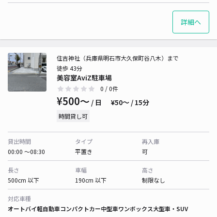
詳細へ
住吉神社（兵庫県明石市大久保町谷八木）まで
徒歩 43分
美容室AviZ駐車場
0
/ 0件
¥500〜
/ 日
¥50〜 / 15分
時間貸し可
貸出時間
タイプ
再入庫
00:00 〜08:30
平置き
可
長さ
車幅
高さ
500cm 以下
190cm 以下
制限なし
対応車種
オートバイ
軽自動車
コンパクトカー
中型車
ワンボックス
大型車・SUV