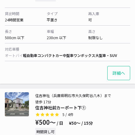
貸出時間
タイプ
再入庫
24時間営業
平置き
可
長さ
車幅
高さ
500cm 以下
230cm 以下
制限なし
対応車種
オートバイ
軽自動車
コンパクトカー
中型車
ワンボックス
大型車・SUV
詳細へ
住吉神社（兵庫県明石市大久保町谷八木）まで
徒歩 17分
住吉神社前カーポート下①
5
/ 4件
¥500〜
/ 日
¥50〜 / 15分
時間貸し可