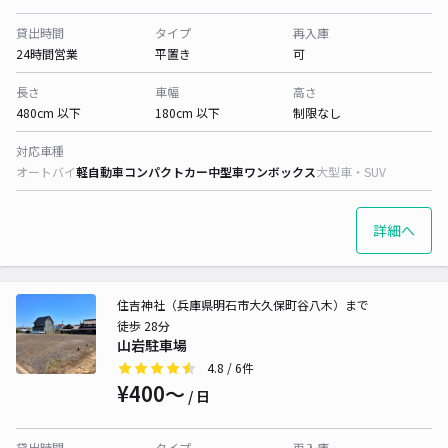
貸出時間
タイプ
再入庫
24時間営業
平置き
可
長さ
車幅
高さ
480cm 以下
180cm 以下
制限なし
対応車種
オートバイ
軽自動車
コンパクトカー
中型車
ワンボックス
大型車・SUV
詳細へ
住吉神社（兵庫県明石市大久保町谷八木）まで
徒歩 28分
山岩駐車場
4.8
/ 6件
¥400〜
/ 日
貸出時間
タイプ
再入庫