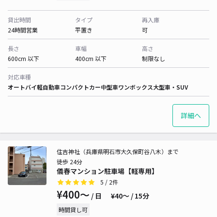
貸出時間
タイプ
再入庫
24時間営業
平置き
可
長さ
車幅
高さ
600cm 以下
400cm 以下
制限なし
対応車種
オートバイ
軽自動車
コンパクトカー
中型車
ワンボックス
大型車・SUV
詳細へ
住吉神社（兵庫県明石市大久保町谷八木）まで
徒歩 24分
儀春マンション駐車場【軽専用】
5
/ 2件
¥400〜
/ 日
¥40〜 / 15分
時間貸し可