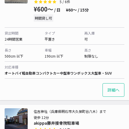
5
/ 6件
¥600〜
/ 日
¥60〜 / 15分
時間貸し可
貸出時間
タイプ
再入庫
24時間営業
平置き
可
長さ
車幅
高さ
500cm 以下
190cm 以下
制限なし
対応車種
オートバイ
軽自動車
コンパクトカー
中型車
ワンボックス
大型車・SUV
詳細へ
住吉神社（兵庫県明石市大久保町谷八木）まで
徒歩 12分
akippa藤井接骨院駐車場