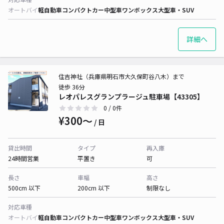
オートバイ
軽自動車
コンパクトカー
中型車
ワンボックス
大型車・SUV
詳細へ
住吉神社（兵庫県明石市大久保町谷八木）まで
徒歩 36分
レオパレスグランプラージュ駐車場【43305】
0
/ 0件
¥300〜
/ 日
貸出時間
タイプ
再入庫
24時間営業
平置き
可
長さ
車幅
高さ
500cm 以下
200cm 以下
制限なし
対応車種
オートバイ
軽自動車
コンパクトカー
中型車
ワンボックス
大型車・SUV