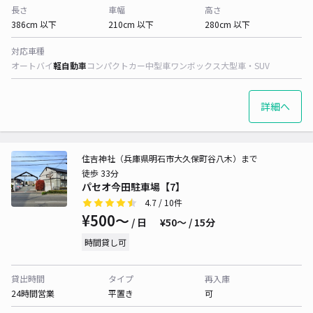
長さ
車幅
高さ
386cm 以下
210cm 以下
280cm 以下
対応車種
オートバイ
軽自動車
コンパクトカー
中型車
ワンボックス
大型車・SUV
詳細へ
住吉神社（兵庫県明石市大久保町谷八木）まで
徒歩 33分
パセオ今田駐車場【7】
4.7
/ 10件
¥500〜
/ 日
¥50〜 / 15分
時間貸し可
貸出時間
タイプ
再入庫
24時間営業
平置き
可