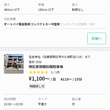
長さ
車幅
高さ
460cm 以下
180cm 以下
制限なし
対応車種
オートバイ
軽自動車
コンパクトカー
中型車
ワンボックス
大型車・SUV
詳細へ
住吉神社（兵庫県明石市大久保町谷八木）まで
徒歩 35分
明石家旅館別館駐車場
5
/ 1件
¥1,100〜
/ 日
¥110〜 / 15分
時間貸し可
貸出時間
タイプ
再入庫
10:00 〜23:59
平置き
可