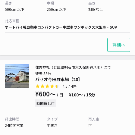
長さ
車幅
高さ
500cm 以下
250cm 以下
制限なし
対応車種
オートバイ
軽自動車
コンパクトカー
中型車
ワンボックス
大型車・SUV
詳細へ
住吉神社（兵庫県明石市大久保町谷八木）まで
徒歩 33分
パセオ今田駐車場【20】
4.5
/ 4件
¥600〜
/ 日
¥100〜 / 15分
時間貸し可
貸出時間
タイプ
再入庫
24時間営業
平置き
可