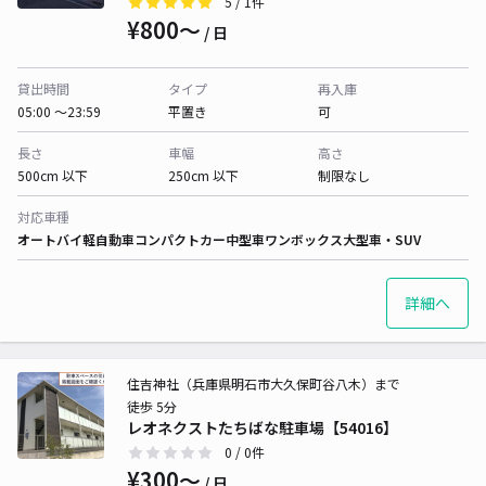
5
/ 1件
¥800〜
/ 日
貸出時間
タイプ
再入庫
05:00 〜23:59
平置き
可
長さ
車幅
高さ
500cm 以下
250cm 以下
制限なし
対応車種
オートバイ
軽自動車
コンパクトカー
中型車
ワンボックス
大型車・SUV
詳細へ
住吉神社（兵庫県明石市大久保町谷八木）まで
徒歩 5分
レオネクストたちばな駐車場【54016】
0
/ 0件
¥300〜
/ 日