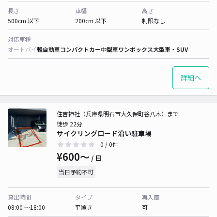
長さ
車幅
高さ
500cm 以下
200cm 以下
制限なし
対応車種
オートバイ
軽自動車
コンパクトカー
中型車
ワンボックス
大型車・SUV
詳細へ
住吉神社（兵庫県明石市大久保町谷八木）まで
徒歩 22分
サイクリングロード沿い駐車場
0
/ 0件
¥600〜
/ 日
当日予約不可
貸出時間
タイプ
再入庫
08:00 〜18:00
平置き
可