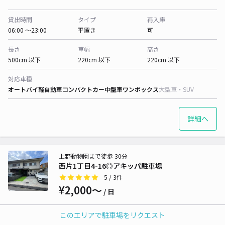
貸出時間
タイプ
再入庫
06:00 〜23:00
平置き
可
長さ
車幅
高さ
500cm 以下
220cm 以下
220cm 以下
対応車種
オートバイ
軽自動車
コンパクトカー
中型車
ワンボックス
大型車・SUV
詳細へ
上野動物園まで徒歩 30分
西片1丁目4-16◎アキッパ駐車場
5
/ 3件
¥2,000〜
/ 日
このエリアで駐車場をリクエスト
貸出時間
タイプ
再入庫