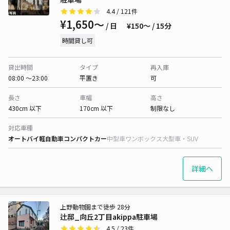
4.4
/ 121件
¥1,650〜
/ 日
¥150〜 / 15分
時間貸し可
貸出時間
タイプ
再入庫
08:00 〜23:00
平置き
可
長さ
車幅
高さ
430cm 以下
170cm 以下
制限なし
対応車種
オートバイ
軽自動車
コンパクトカー
中型車
ワンボックス
大型車・SUV
詳細へ
上野動物園まで徒歩 28分
辻邸_向丘2丁目akippa駐車場
4.5
/ 23件