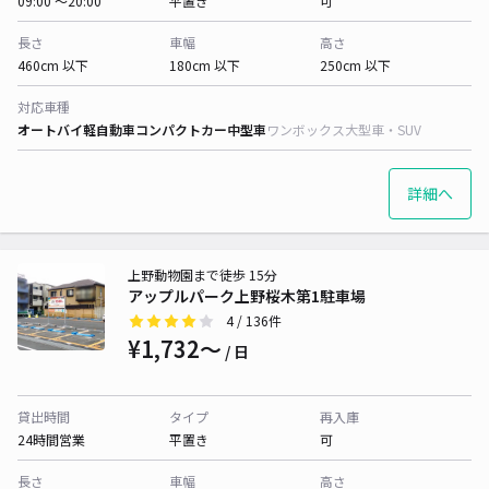
09:00 〜20:00
平置き
可
長さ
車幅
高さ
460cm 以下
180cm 以下
250cm 以下
対応車種
オートバイ
軽自動車
コンパクトカー
中型車
ワンボックス
大型車・SUV
詳細へ
上野動物園まで徒歩 15分
アップルパーク上野桜木第1駐車場
4
/ 136件
¥1,732〜
/ 日
貸出時間
タイプ
再入庫
24時間営業
平置き
可
長さ
車幅
高さ