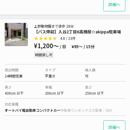
詳細へ
上野動物園まで徒歩 28分
【バス停前】入谷2丁目6高橋邸☆akippa駐車場
4.8
/ 23件
¥1,200〜
/ 日
¥95〜 / 15分
時間貸し可
貸出時間
タイプ
再入庫
24時間営業
平置き
可
長さ
車幅
高さ
430cm 以下
200cm 以下
250cm 以下
対応車種
オートバイ
軽自動車
コンパクトカー
中型車
ワンボックス
大型車・SUV
詳細へ