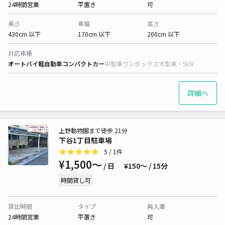
24時間営業
平置き
可
長さ
車幅
高さ
430cm 以下
170cm 以下
200cm 以下
対応車種
オートバイ
軽自動車
コンパクトカー
中型車
ワンボックス
大型車・SUV
詳細へ
上野動物園まで徒歩 21分
下谷1丁目駐車場
5
/ 1件
¥1,500〜
/ 日
¥150〜 / 15分
時間貸し可
貸出時間
タイプ
再入庫
24時間営業
平置き
可