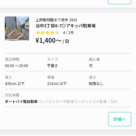
上野動物園まで徒歩 26分
谷中3丁目6-7◎アキッパ駐車場
4
/ 2件
¥1,400〜
/ 日
貸出時間
タイプ
再入庫
08:00 〜20:00
平置き
可
長さ
車幅
高さ
430cm 以下
210cm 以下
制限なし
対応車種
オートバイ
軽自動車
コンパクトカー
中型車
ワンボックス
大型車・SUV
詳細へ