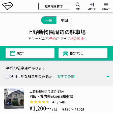
駐車場を貸す
検索
ログイン
メニュー
一覧
地図
上野動物園周辺の駐車場
アキッパなら
予約
ができて
格安料金
!
未定
指定なし
146件の駐車場があります
利用可能な駐車場のみ表示
上野動物園まで徒歩 15分
岡田・堀内邸akippa駐車場
4.5
/ 54件
¥1,200〜
/ 日
¥120〜 / 15分