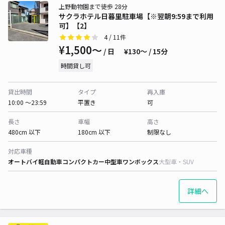
上野動物園まで徒歩 28分
サクラホテル日暮里駐車場【※翌朝9:59まで利用
可】【2】
4
/ 11件
¥1,500〜
/ 日
¥130〜 / 15分
時間貸し可
貸出時間
タイプ
再入庫
10:00 〜23:59
平置き
可
長さ
車幅
高さ
480cm 以下
180cm 以下
制限なし
対応車種
オートバイ
軽自動車
コンパクトカー
中型車
ワンボックス
大型車・SUV
詳細へ