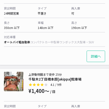
貸出時間
タイプ
再入庫
24時間営業
平置き
可
長さ
車幅
高さ
350cm 以下
148cm 以下
190cm 以下
対応車種
オートバイ
軽自動車
コンパクトカー
中型車
ワンボックス
大型車・SUV
詳細へ
上野動物園まで徒歩 25分
千駄木2丁目橋本邸[akippa]駐車場
4.1
/ 9件
¥1,400〜
/ 日
貸出時間
タイプ
再入庫