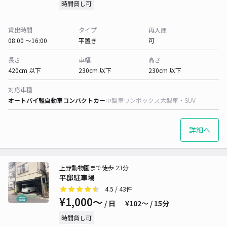
時間貸し可
貸出時間
タイプ
再入庫
08:00 〜16:00
平置き
可
長さ
車幅
高さ
420cm 以下
230cm 以下
230cm 以下
対応車種
オートバイ
軽自動車
コンパクトカー
中型車
ワンボックス
大型車・SUV
詳細へ
上野動物園まで徒歩 23分
平邸駐車場
4.5
/ 43件
¥1,000〜
/ 日
¥102〜 / 15分
時間貸し可