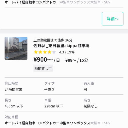
オートバイ
軽自動車
コンパクトカー
中型車
ワンボックス
大型車・SUV
詳細へ
上野動物園まで徒歩 26分
佐野邸_東日暮里akippa駐車場
4.3
/ 19件
¥900〜
/ 日
¥88〜 / 15分
時間貸し可
貸出時間
タイプ
再入庫
24時間営業
平置き
可
長さ
車幅
高さ
480cm 以下
220cm 以下
制限なし
対応車種
オートバイ
軽自動車
コンパクトカー
中型車
ワンボックス
大型車・SUV