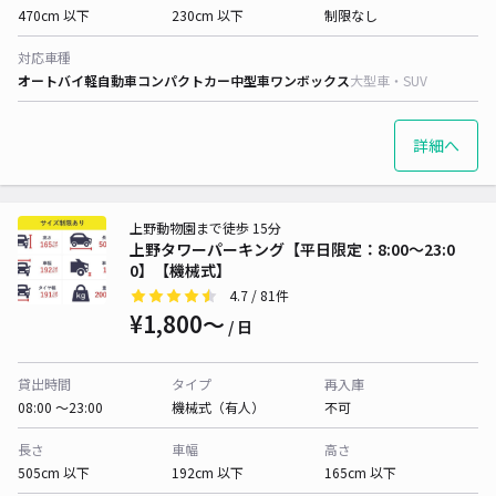
470cm 以下
230cm 以下
制限なし
対応車種
オートバイ
軽自動車
コンパクトカー
中型車
ワンボックス
大型車・SUV
詳細へ
上野動物園まで徒歩 15分
上野タワーパーキング【平日限定：8:00～23:0
0】【機械式】
4.7
/ 81件
¥1,800〜
/ 日
貸出時間
タイプ
再入庫
08:00 〜23:00
機械式（有人）
不可
長さ
車幅
高さ
505cm 以下
192cm 以下
165cm 以下