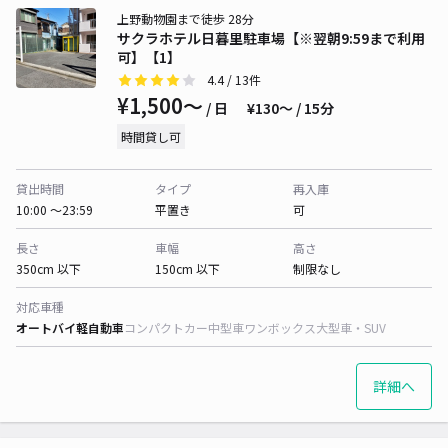
上野動物園まで徒歩 28分
サクラホテル日暮里駐車場【※翌朝9:59まで利用
可】【1】
4.4
/ 13件
¥1,500〜
/ 日
¥130〜 / 15分
時間貸し可
貸出時間
タイプ
再入庫
10:00 〜23:59
平置き
可
長さ
車幅
高さ
350cm 以下
150cm 以下
制限なし
対応車種
オートバイ
軽自動車
コンパクトカー
中型車
ワンボックス
大型車・SUV
詳細へ