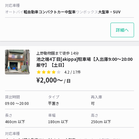
対応車種
オートバイ
軽自動車
コンパクトカー
中型車
ワンボックス
大型車・SUV
詳細へ
上野動物園まで徒歩 14分
池之端4丁目[akippa]駐車場【入出庫9:00〜20:00
厳守】【土日】
4.2
/ 17件
¥2,000〜
/ 日
貸出時間
タイプ
再入庫
09:00 〜20:00
平置き
可
長さ
車幅
高さ
460cm 以下
180cm 以下
250cm 以下
対応車種