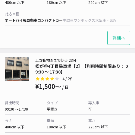
480cm 以下
180cm 以下
220cm 以下
対応車種
オートバイ
軽自動車
コンパクトカー
中型車
ワンボックス
大型車・SUV
詳細へ
上野動物園まで徒歩 23分
松が谷4丁目駐車場【2】【利用時間制限あり： 0
9:30 〜 17:30】
4
/ 2件
¥1,500〜
/ 日
貸出時間
タイプ
再入庫
09:30 〜17:30
平置き
可
長さ
車幅
高さ
480cm 以下
180cm 以下
220cm 以下