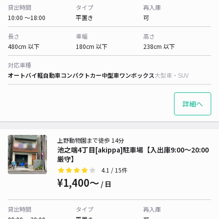
貸出時間
タイプ
再入庫
10:00 〜18:00
平置き
可
長さ
車幅
高さ
480cm 以下
180cm 以下
238cm 以下
対応車種
オートバイ
軽自動車
コンパクトカー
中型車
ワンボックス
大型車・SUV
詳細へ
上野動物園まで徒歩 14分
池之端4丁目[akippa]駐車場【入出庫9:00〜20:00
厳守】
4.1
/ 15件
¥1,400〜
/ 日
貸出時間
タイプ
再入庫