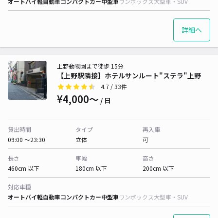
オートバイ
軽自動車
コンパクトカー
中型車
ワンボックス
大型車・SUV
詳細へ
上野動物園まで徒歩 15分
【上野駅隣接】ホテルサンルート"ステラ"上野
4.7
/ 33件
¥4,000〜
/ 日
貸出時間
タイプ
再入庫
09:00 〜23:30
立体
可
長さ
車幅
高さ
460cm 以下
180cm 以下
200cm 以下
対応車種
オートバイ
軽自動車
コンパクトカー
中型車
ワンボックス
大型車・SUV