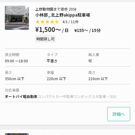
上野動物園まで徒歩 20分
小林邸_北上野akippa駐車場
4.5
/ 11件
¥1,500〜
/ 日
¥155〜 / 15分
時間貸し可
貸出時間
タイプ
再入庫
09:00 〜18:00
平置き
可
長さ
車幅
高さ
350cm 以下
220cm 以下
210cm 以下
対応車種
オートバイ
軽自動車
コンパクトカー
中型車
ワンボックス
大型車・SUV
詳細へ