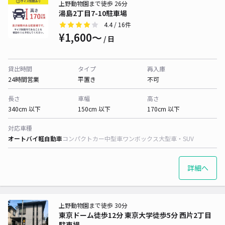
上野動物園まで徒歩 26分
湯島2丁目7-10駐車場
4.4
/ 16件
¥1,600〜
/ 日
貸出時間
タイプ
再入庫
24時間営業
平置き
不可
長さ
車幅
高さ
340cm 以下
150cm 以下
170cm 以下
対応車種
オートバイ
軽自動車
コンパクトカー
中型車
ワンボックス
大型車・SUV
詳細へ
上野動物園まで徒歩 30分
東京ドーム徒歩12分 東京大学徒歩5分 西片2丁目
駐車場