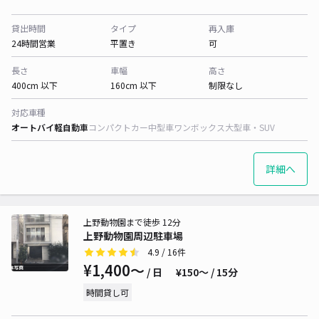
貸出時間
タイプ
再入庫
24時間営業
平置き
可
長さ
車幅
高さ
400cm 以下
160cm 以下
制限なし
対応車種
オートバイ
軽自動車
コンパクトカー
中型車
ワンボックス
大型車・SUV
詳細へ
上野動物園まで徒歩 12分
上野動物園周辺駐車場
4.9
/ 16件
¥1,400〜
/ 日
¥150〜 / 15分
時間貸し可