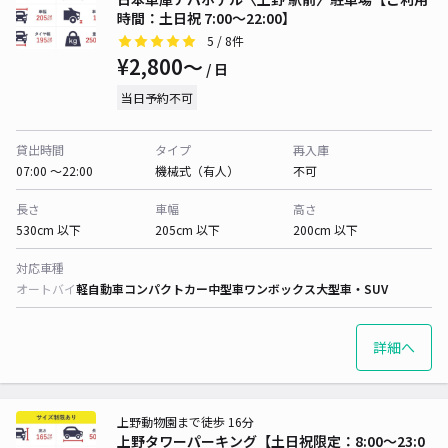
時間：土日祝 7:00～22:00】
5
/ 8件
¥2,800〜
/ 日
当日予約不可
貸出時間
タイプ
再入庫
07:00 〜22:00
機械式（有人）
不可
長さ
車幅
高さ
530cm 以下
205cm 以下
200cm 以下
対応車種
オートバイ
軽自動車
コンパクトカー
中型車
ワンボックス
大型車・SUV
詳細へ
上野動物園まで徒歩 16分
上野タワーパーキング【土日祝限定：8:00～23:0