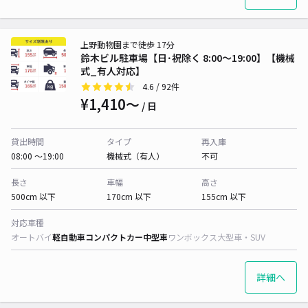
上野動物園まで徒歩 17分
鈴木ビル駐車場【日･祝除く 8:00～19:00】【機械
式_有人対応】
4.6
/ 92件
¥1,410〜
/ 日
貸出時間
タイプ
再入庫
08:00 〜19:00
機械式（有人）
不可
長さ
車幅
高さ
500cm 以下
170cm 以下
155cm 以下
対応車種
オートバイ
軽自動車
コンパクトカー
中型車
ワンボックス
大型車・SUV
詳細へ