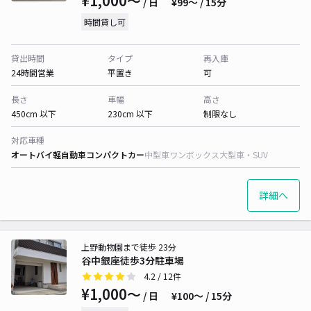
¥1,000〜
/ 日
¥99〜 / 15分
時間貸し可
貸出時間
タイプ
再入庫
24時間営業
平置き
可
長さ
車幅
高さ
450cm 以下
230cm 以下
制限なし
対応車種
オートバイ
軽自動車
コンパクトカー
中型車
ワンボックス
大型車・SUV
詳細へ
上野動物園まで徒歩 23分
谷中銀座徒歩3分駐車場
4.2
/ 12件
¥1,000〜
/ 日
¥100〜 / 15分