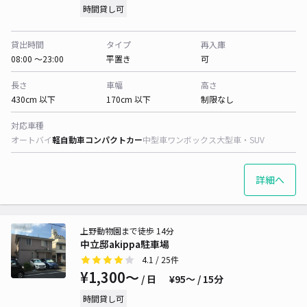
時間貸し可
貸出時間
タイプ
再入庫
08:00 〜23:00
平置き
可
長さ
車幅
高さ
430cm 以下
170cm 以下
制限なし
対応車種
オートバイ
軽自動車
コンパクトカー
中型車
ワンボックス
大型車・SUV
詳細へ
上野動物園まで徒歩 14分
中立邸akippa駐車場
4.1
/ 25件
¥1,300〜
/ 日
¥95〜 / 15分
時間貸し可