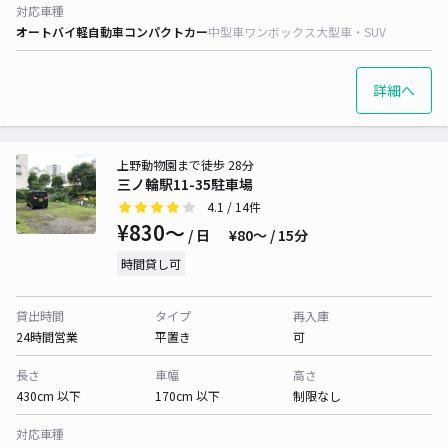
対応車種
オートバイ
軽自動車
コンパクトカー
中型車
ワンボックス
大型車・SUV
詳細へ
上野動物園まで徒歩 28分
三ノ輪駅11-35駐車場
4.1
/ 14件
¥830〜
/ 日
¥80〜 / 15分
時間貸し可
貸出時間
タイプ
再入庫
24時間営業
平置き
可
長さ
車幅
高さ
430cm 以下
170cm 以下
制限なし
対応車種