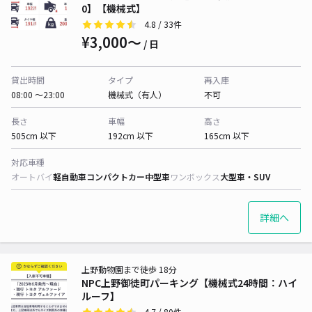
0】【機械式】
4.8
/ 33件
¥3,000〜
/ 日
貸出時間
タイプ
再入庫
08:00 〜23:00
機械式（有人）
不可
長さ
車幅
高さ
505cm 以下
192cm 以下
165cm 以下
対応車種
オートバイ
軽自動車
コンパクトカー
中型車
ワンボックス
大型車・SUV
詳細へ
上野動物園まで徒歩 18分
NPC上野御徒町パーキング【機械式24時間：ハイ
ルーフ】
4.7
/ 80件