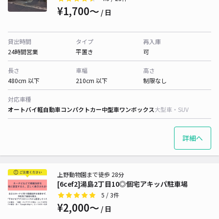
¥1,700〜
/ 日
貸出時間
タイプ
再入庫
24時間営業
平置き
可
長さ
車幅
高さ
480cm 以下
210cm 以下
制限なし
対応車種
オートバイ
軽自動車
コンパクトカー
中型車
ワンボックス
大型車・SUV
詳細へ
上野動物園まで徒歩 28分
[6cef2]湯島2丁目10◎個宅アキッパ駐車場
5
/ 3件
¥2,000〜
/ 日