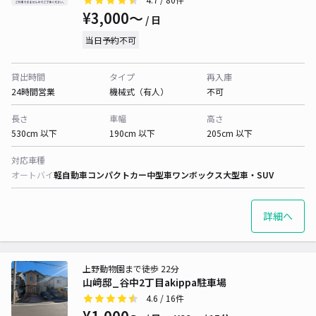
¥3,000〜
/ 日
当日予約不可
貸出時間
タイプ
再入庫
24時間営業
機械式（有人）
不可
長さ
車幅
高さ
530cm 以下
190cm 以下
205cm 以下
対応車種
オートバイ
軽自動車
コンパクトカー
中型車
ワンボックス
大型車・SUV
詳細へ
上野動物園まで徒歩 22分
山﨑邸_谷中2丁目akippa駐車場
4.6
/ 16件