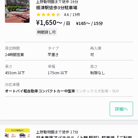
上野動物園まで徒歩 16分
根津駅徒歩3分駐車場
4.6
/ 19件
¥1,650〜
/ 日
¥165〜 / 15分
時間貸し可
貸出時間
タイプ
再入庫
24時間営業
平置き
可
長さ
車幅
高さ
455cm 以下
175cm 以下
制限なし
対応車種
オートバイ
軽自動車
コンパクトカー
中型車
ワンボックス
大型車・SUV
詳細へ
上野動物園まで徒歩 17分
日本車庫アパホテル〈上野 駅前〉駐車場【ご利用