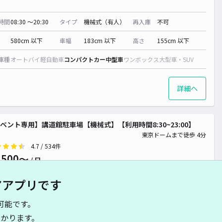
時間
08:30 〜20:30
タイプ
機械式（有人）
再入庫
不可
580cm 以下
車幅
183cm 以下
高さ
155cm 以下
車種
オートバイ
軽自動車
コンパクトカー
中型車
ワンボックス
大型車・SUV
詳細へ
ベント専用】講道館駐車場【機械式】【利用時間8:30~23:00】
東京ドームまで徒歩 4分
4.7
/ 534件
,500〜
/ 日
アアプリです
時間
08:30 〜23:00
タイプ
機械式（有人）
再入庫
不可
可能です。
580cm 以下
車幅
183cm 以下
高さ
155cm 以下
かります。