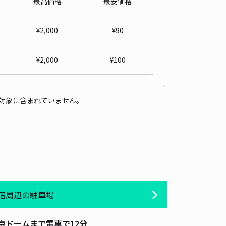
最高価格
最安価格
1丁目駐車場②
東京ドームまで徒歩 10分
¥
2,000
¥
90
5
/ 16件
,000〜
/ 日
¥150〜 / 15分
¥
2,000
¥
100
貸し可
時間
24時間営業
タイプ
平置き
再入庫
可
対象に含まれていません。
300cm 以下
車幅
160cm 以下
高さ
制限なし
車種
オートバイ
軽自動車
コンパクトカー
中型車
ワンボックス
大型車・SUV
詳細へ
宿周辺の駐車場
一丁目駐車場①
東京ドームまで徒歩 10分
5
/ 3件
京ドームまで電車で12分