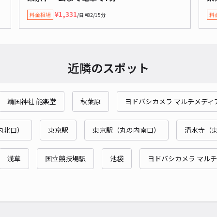
¥2
¥1,331
料金相場
料
/日 ¥82/15分
時間
貸出
近隣のスポット
長さ
対応
靖国神社 能楽堂
秋葉原
ヨドバシカメラ マルチメディ
内北口）
東京駅
東京駅（丸の内南口）
清水寺（
吉村
浅草
国立競技場駅
池袋
ヨドバシカメラ マル
¥1
時間