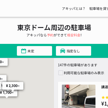
¥ 1,500~
アキッパとは？
駐車場を貸
 1,700~
¥ 1,400~
東京ドーム周辺の駐車場
¥ 1,650~
00~
アキッパなら
予約
ができて
格安料金
!
¥ 1,400~
未定
指定なし
¥ 1,500~
00~
147件の駐車場があります
利用可能な駐車場のみ表示
0~
¥ 2,000~
¥ 2,300~
講道
¥ 3
¥ 1,700~
¥ 1
¥1