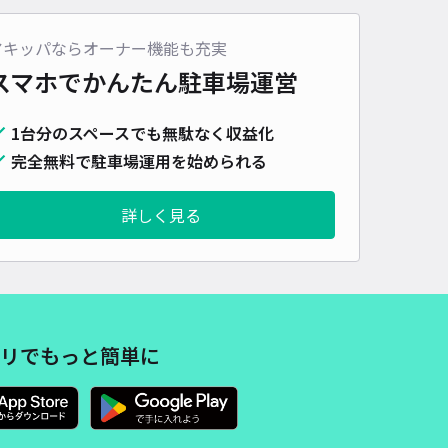
5-5-11駐車場※車高175cm以上不可
東京ドームまで徒歩 15分
アキッパならオーナー機能も充実
4.5
/ 32件
スマホでかんたん
駐車場運営
,700〜
/ 日
¥170〜 / 15分
貸し可
1台分のスペースでも無駄なく収益化
完全無料で駐車場運用を始められる
時間
24時間営業
タイプ
平置き
再入庫
可
490cm 以下
車幅
180cm 以下
高さ
175cm 以下
詳しく見る
車種
オートバイ
軽自動車
コンパクトカー
中型車
ワンボックス
大型車・SUV
詳細へ
リでもっと簡単に
ルメトロポリタン エドモント【平日限定 8:00〜23:00】
東京ドームまで徒歩 14分
4.2
/ 69件