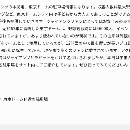
ンツの本拠地、東京ドームの駐車場情報になります。収容人数は最大55
ングなど、東京ドームシティ内は子どもから大人まで楽しむことができ
は今後も提供していきます。ジャイアンツファンにとってはおなじみの東京
昭和63年に開場した東京ドームは、野球観戦時には46000人、イベン
小石
されていますが、あまり使われていないのが現状です。その由来は外観からだと
す。この場所をホームとして使用しているのが、12球団の中で最も歴史が長い
1992年に誕生してから、現在まで多くのファンに愛されています。ア
¥1
はジャイアンツとラビットをかけて名づけられましたが、本当は宇宙人と
時間
る駐車場をサイト内にてご紹介しています。ぜひ使ってみてくださいね
貸出
長さ
対応
東京ドーム付近の駐車場