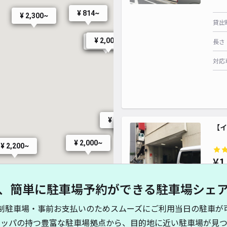
¥ 814~
¥ 2,300~
¥ 3,000~
貸出
¥ 2,000~
長さ
¥ 1,600~
対応
¥ 500~
¥ 500~
¥ 3,000~
¥ 1,500~
【イ
¥ 2,400~
¥ 1,000~
¥ 2,000~
¥ 1,900~
¥ 2,200~
¥1
、簡単に駐車場予約ができる駐車場シェ
貸出
¥ 1,800~
制駐車場・事前お支払いのためスムーズにご利用当日の駐車が
長さ
37~
キッパの持つ豊富な駐車場拠点から、目的地に近い駐車場が見つ
¥ 800~
¥ 3,000~