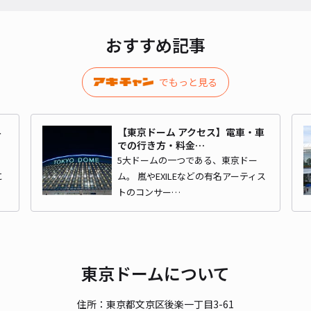
貸出
長さ
おすすめ記事
対応
でもっと見る
4
【東京ドーム アクセス】電車・車
での行き方・料金…
aki
メ
5大ドームの一つである、東京ドー
に
ム。 嵐やEXILEなどの有名アーティス
トのコンサー…
¥1
貸出
東京ドームについて
長さ
対応
住所：東京都文京区後楽一丁目3-61