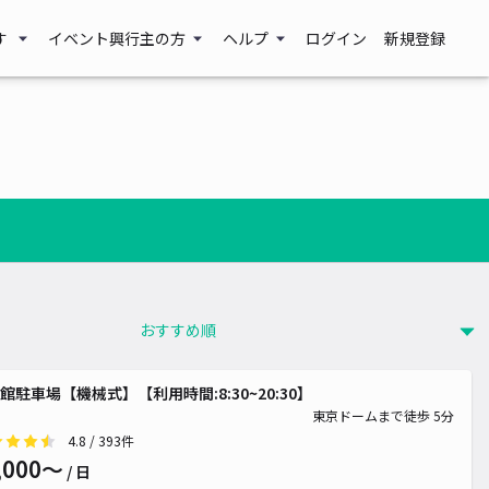
す
イベント興行主の方
ヘルプ
ログイン
新規登録
¥ 2,800~
館駐車場【機械式】【利用時間:8:30~20:30】
東京ドームまで徒歩 5分
,000~
4.8
/ 393件
¥ 1,410~
,800~
,000〜
/ 日