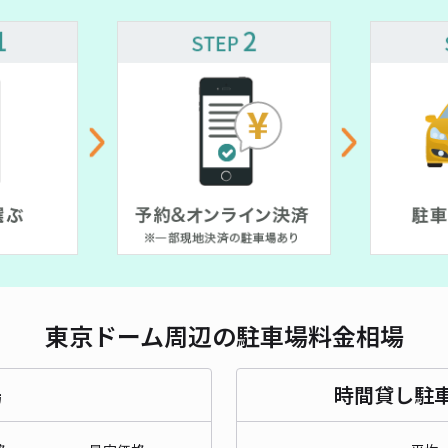
対応
¥ 2,500~
¥ 3,000~
文京
¥1
貸出
長さ
東京ドーム周辺の駐車場料金相場
対応
場
時間貸し駐