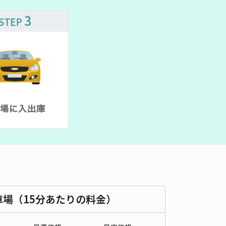
車種
オートバイ
軽自動車
コンパクトカー
中型車
ワンボックス
大型車・SUV
詳細へ
区後楽2丁目19 矢澤駐車場
東京ドームまで徒歩 9分
4.9
/ 351件
,800〜
/ 日
時間
24時間営業
タイプ
平置き
再入庫
可
480cm 以下
車幅
180cm 以下
高さ
210cm 以下
車種
オートバイ
軽自動車
コンパクトカー
中型車
ワンボックス
大型車・SUV
車場（15分あたりの料金）
詳細へ