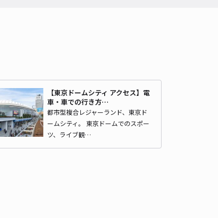
時間
24時間営業
タイプ
平置き
再入庫
可
340cm 以下
車幅
148cm 以下
高さ
220cm 以下
車種
オートバイ
軽自動車
コンパクトカー
中型車
ワンボックス
大型車・SUV
詳細へ
【東京ドームシティ アクセス】電
車・車での行き方…
ppa KASUGA駐車場
都市型複合レジャーランド、東京ド
東京ドームまで徒歩 11分
ームシティ。 東京ドームでのスポー
5
/ 1件
ツ、ライブ観…
,500〜
/ 日
時間
07:00 〜23:00
タイプ
平置き
再入庫
可
600cm 以下
車幅
190cm 以下
高さ
制限なし
車種
オートバイ
軽自動車
コンパクトカー
中型車
ワンボックス
大型車・SUV