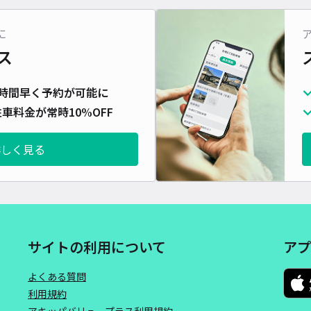
本郷
に
ス
¥1
時間
時間早く予約が可能に
車料金が常時10%OFF
貸出
長さ
詳しく見る
対応
サイトの利用について
アプ
ホテ
よくある質問
利用規約
アキッパバリュープラス利用規約