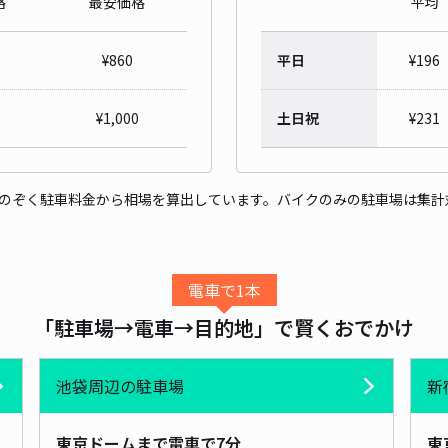
格
最安価格
平均
春日
¥
860
平日
¥
196
¥2
¥
1,000
土日祝
¥
231
時間
貸出
をのぞく駐車料金から相場を算出しています。バイクのみの駐車場は集計
長さ
対応
電車で1本
「駐車場→電車→目的地」で賢くおでかけ
池袋周辺の駐車場
新
春日
東京ドームまで電車で7分
東