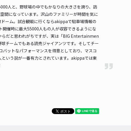
000人と、野球場の中でもかなりの大きさを誇り、訪
詳細へ
る空間になっています。沢山のファミリーが時間を気に
ドーム。試合観戦に行くならakippaで駐車場情報の
ト開催時に最大55000人もの人が収容できるようにな
川2丁目10駐車場＊角地＊駐車場間違い注意＊
思われがちですが、実は「BIG Entertainmen
東京ドームまで徒歩 11分
プロ野球チームでもある読売ジャイアンツです。そしてチー
4
/ 66件
クロバットなパフォーマンスを得意としており、マスコ
,700〜
/ 日
¥170〜 / 15分
いう説が一番有力とされています。akippaでは東
貸し可
！
時間
24時間営業
タイプ
平置き
再入庫
可
480cm 以下
車幅
180cm 以下
高さ
制限なし
車種
オートバイ
軽自動車
コンパクトカー
中型車
ワンボックス
大型車・SUV
詳細へ