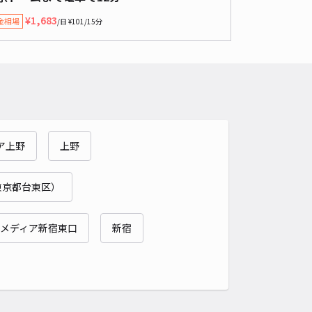
,500〜
/ 日
¥150〜 / 15分
¥1,683
金相場
/日 ¥101/15分
貸し可
時間
24時間営業
タイプ
平置き
再入庫
可
340cm 以下
車幅
140cm 以下
高さ
180cm 以下
車種
オートバイ
軽自動車
コンパクトカー
中型車
ワンボックス
大型車・SUV
ア上野
上野
詳細へ
東京都台東区）
邸_小石川akippa駐車場
チメディア新宿東口
新宿
東京ドームまで徒歩 15分
4.4
/ 45件
,300〜
/ 日
¥133〜 / 15分
貸し可