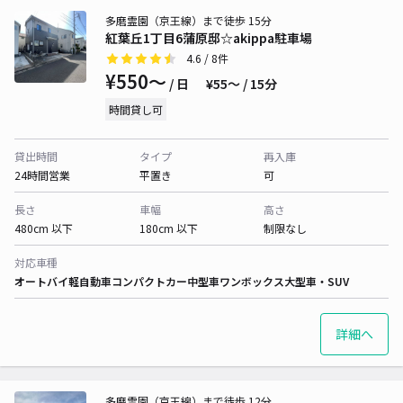
多磨霊園（京王線）まで徒歩 15分
紅葉丘1丁目6蒲原邸☆akippa駐車場
4.6
/ 8件
¥550〜
/ 日
¥55〜 / 15分
時間貸し可
貸出時間
タイプ
再入庫
24時間営業
平置き
可
長さ
車幅
高さ
480cm 以下
180cm 以下
制限なし
対応車種
オートバイ
軽自動車
コンパクトカー
中型車
ワンボックス
大型車・SUV
詳細へ
多磨霊園（京王線）まで徒歩 12分