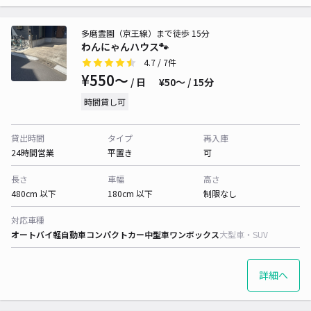
多磨霊園（京王線）まで徒歩 15分
わんにゃんハウス🐾
4.7
/ 7件
¥550〜
/ 日
¥50〜 / 15分
時間貸し可
貸出時間
タイプ
再入庫
24時間営業
平置き
可
長さ
車幅
高さ
480cm 以下
180cm 以下
制限なし
対応車種
オートバイ
軽自動車
コンパクトカー
中型車
ワンボックス
大型車・SUV
詳細へ