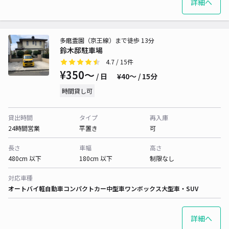
詳細へ
多磨霊園（京王線）まで徒歩 13分
鈴木邸駐車場
4.7
/ 15件
¥350〜
/ 日
¥40〜 / 15分
時間貸し可
貸出時間
タイプ
再入庫
24時間営業
平置き
可
長さ
車幅
高さ
480cm 以下
180cm 以下
制限なし
対応車種
オートバイ
軽自動車
コンパクトカー
中型車
ワンボックス
大型車・SUV
詳細へ