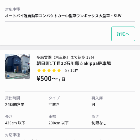
対応車種
オートバイ
軽自動車
コンパクトカー
中型車
ワンボックス
大型車・SUV
詳細へ
多磨霊園（京王線）まで徒歩 19分
朝日町1丁目32石川邸☆akippa駐車場
5
/ 12件
¥500〜
/ 日
貸出時間
タイプ
再入庫
24時間営業
平置き
可
長さ
車幅
高さ
430cm 以下
230cm 以下
制限なし
対応車種