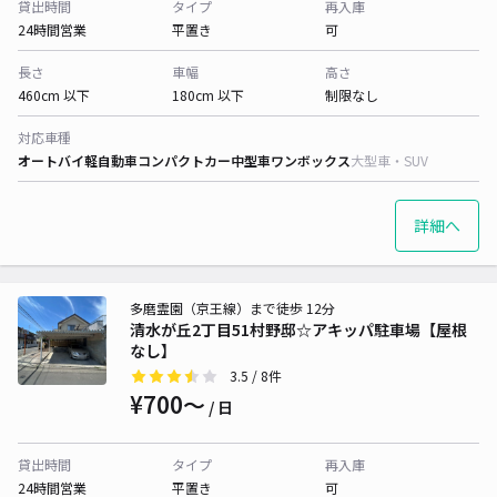
貸出時間
タイプ
再入庫
24時間営業
平置き
可
長さ
車幅
高さ
460cm 以下
180cm 以下
制限なし
対応車種
オートバイ
軽自動車
コンパクトカー
中型車
ワンボックス
大型車・SUV
詳細へ
多磨霊園（京王線）まで徒歩 12分
清水が丘2丁目51村野邸☆アキッパ駐車場【屋根
なし】
3.5
/ 8件
¥700〜
/ 日
貸出時間
タイプ
再入庫
24時間営業
平置き
可