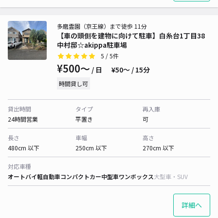
多磨霊園（京王線）まで徒歩 11分
【車の頭側を建物に向けて駐車】白糸台1丁目38
中村邸☆akippa駐車場
5
/ 5件
¥500〜
/ 日
¥50〜 / 15分
時間貸し可
貸出時間
タイプ
再入庫
24時間営業
平置き
可
長さ
車幅
高さ
480cm 以下
250cm 以下
270cm 以下
対応車種
オートバイ
軽自動車
コンパクトカー
中型車
ワンボックス
大型車・SUV
詳細へ