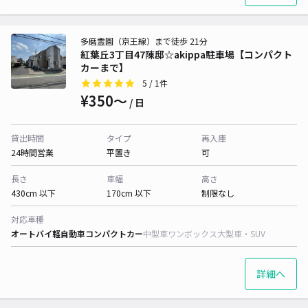
多磨霊園（京王線）まで徒歩 21分
紅葉丘3丁目47陳邸☆akippa駐車場【コンパクト
カーまで】
5
/ 1件
¥350〜
/ 日
貸出時間
タイプ
再入庫
24時間営業
平置き
可
長さ
車幅
高さ
430cm 以下
170cm 以下
制限なし
対応車種
オートバイ
軽自動車
コンパクトカー
中型車
ワンボックス
大型車・SUV
詳細へ