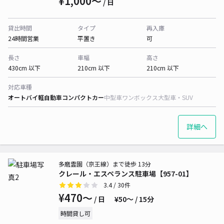
¥1,000〜
/ 日
貸出時間
タイプ
再入庫
24時間営業
平置き
可
長さ
車幅
高さ
430cm 以下
210cm 以下
210cm 以下
対応車種
オートバイ
軽自動車
コンパクトカー
中型車
ワンボックス
大型車・SUV
詳細へ
多磨霊園（京王線）まで徒歩 13分
クレール・エスペランス駐車場【957-01】
3.4
/ 30件
¥470〜
/ 日
¥50〜 / 15分
時間貸し可