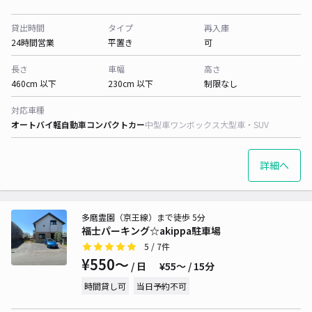
貸出時間
タイプ
再入庫
24時間営業
平置き
可
長さ
車幅
高さ
460cm 以下
230cm 以下
制限なし
対応車種
オートバイ
軽自動車
コンパクトカー
中型車
ワンボックス
大型車・SUV
詳細へ
多磨霊園（京王線）まで徒歩 5分
福士パーキング☆akippa駐車場
5
/ 7件
¥550〜
/ 日
¥55〜 / 15分
時間貸し可
当日予約不可