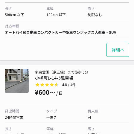
長さ
車幅
高さ
500cm 以下
190cm 以下
制限なし
対応車種
オートバイ
軽自動車
コンパクトカー
中型車
ワンボックス
大型車・SUV
詳細へ
多磨霊園（京王線）まで徒歩 5分
小柳町1-14-3駐車場
4.8
/ 4件
¥600〜
/ 日
貸出時間
タイプ
再入庫
24時間営業
平置き
可
長さ
車幅
高さ