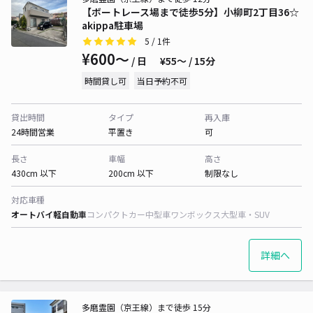
【ボートレース場まで徒歩5分】小柳町2丁目36☆
akippa駐車場
5
/ 1件
¥600〜
/ 日
¥55〜 / 15分
時間貸し可
当日予約不可
貸出時間
タイプ
再入庫
24時間営業
平置き
可
長さ
車幅
高さ
430cm 以下
200cm 以下
制限なし
対応車種
オートバイ
軽自動車
コンパクトカー
中型車
ワンボックス
大型車・SUV
詳細へ
多磨霊園（京王線）まで徒歩 15分