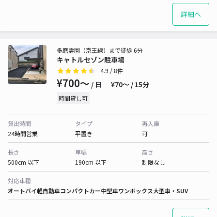
詳細へ
多磨霊園（京王線）まで徒歩 6分
キャトルセゾン駐車場
4.9
/ 8件
¥700〜
/ 日
¥70〜 / 15分
時間貸し可
貸出時間
タイプ
再入庫
24時間営業
平置き
可
長さ
車幅
高さ
500cm 以下
190cm 以下
制限なし
対応車種
オートバイ
軽自動車
コンパクトカー
中型車
ワンボックス
大型車・SUV