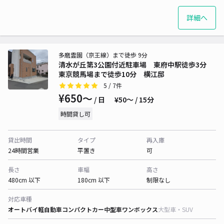
詳細へ
多磨霊園（京王線）まで徒歩 9分
清水が丘第3公園付近駐車場 東府中駅徒歩3分
東京競馬場まで徒歩10分 横江邸
5
/ 7件
¥650〜
/ 日
¥50〜 / 15分
時間貸し可
貸出時間
タイプ
再入庫
24時間営業
平置き
可
長さ
車幅
高さ
480cm 以下
180cm 以下
制限なし
対応車種
オートバイ
軽自動車
コンパクトカー
中型車
ワンボックス
大型車・SUV