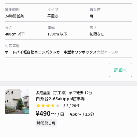
貸出時間
タイプ
再入庫
24時間営業
平置き
可
長さ
車幅
高さ
480cm 以下
180cm 以下
制限なし
対応車種
オートバイ
軽自動車
コンパクトカー
中型車
ワンボックス
大型車・SUV
詳細へ
多磨霊園（京王線）まで徒歩 12分
白糸台2-65akippa駐車場
3.6
/ 20件
¥490〜
/ 日
¥50〜 / 15分
時間貸し可