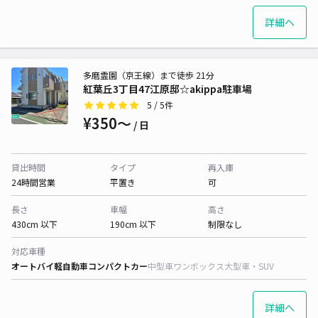
詳細へ
多磨霊園（京王線）まで徒歩 21分
紅葉丘3丁目47江原邸☆akippa駐車場
5
/ 5件
¥350〜
/ 日
貸出時間
タイプ
再入庫
24時間営業
平置き
可
長さ
車幅
高さ
430cm 以下
190cm 以下
制限なし
対応車種
オートバイ
軽自動車
コンパクトカー
中型車
ワンボックス
大型車・SUV
詳細へ