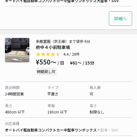
オートバイ
軽自動車
コンパクトカー
中型車
ワンボックス
大型車・SUV
詳細へ
多磨霊園（京王線）まで徒歩 6分
府中４小前駐車場
4.4
/ 28件
¥550〜
/ 日
¥61〜 / 15分
時間貸し可
貸出時間
タイプ
再入庫
24時間営業
平置き
可
長さ
車幅
高さ
480cm 以下
180cm 以下
制限なし
対応車種
オートバイ
軽自動車
コンパクトカー
中型車
ワンボックス
大型車・SUV