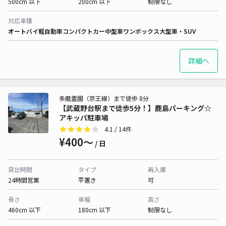
500cm 以下
200cm 以下
制限なし
対応車種
オートバイ
軽自動車
コンパクトカー
中型車
ワンボックス
大型車・SUV
詳細へ
多磨霊園（京王線）まで徒歩 8分
【武蔵野台駅まで徒歩5分！】鹿島パーキング☆
アキッパ駐車場
4.1
/ 14件
¥400〜
/ 日
貸出時間
タイプ
再入庫
24時間営業
平置き
可
長さ
車幅
高さ
460cm 以下
180cm 以下
制限なし