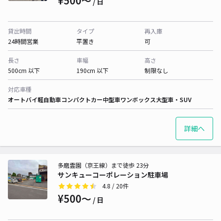
¥500〜
/ 日
貸出時間
タイプ
再入庫
24時間営業
平置き
可
長さ
車幅
高さ
500cm 以下
190cm 以下
制限なし
対応車種
オートバイ
軽自動車
コンパクトカー
中型車
ワンボックス
大型車・SUV
詳細へ
多磨霊園（京王線）まで徒歩 23分
サンキューコーポレーション駐車場
4.8
/ 20件
¥500〜
/ 日