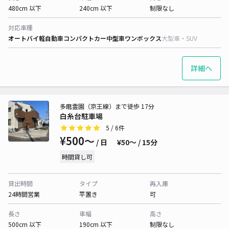
480cm 以下
240cm 以下
制限なし
対応車種
オートバイ
軽自動車
コンパクトカー
中型車
ワンボックス
大型車・SUV
詳細へ
多磨霊園（京王線）まで徒歩 17分
白糸台駐車場
5
/ 6件
¥500〜
/ 日
¥50〜 / 15分
時間貸し可
貸出時間
タイプ
再入庫
24時間営業
平置き
可
長さ
車幅
高さ
500cm 以下
190cm 以下
制限なし