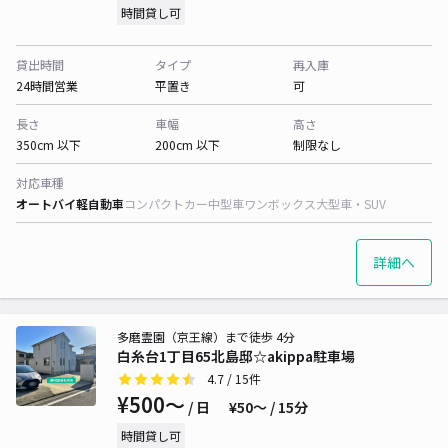
時間貸し可
貸出時間
タイプ
再入庫
24時間営業
平置き
可
長さ
車幅
高さ
350cm 以下
200cm 以下
制限なし
対応車種
オートバイ
軽自動車
コンパクトカー
中型車
ワンボックス
大型車・SUV
詳細へ
多磨霊園（京王線）まで徒歩 4分
白糸台1丁目65北島邸☆akippa駐車場
4.7
/ 15件
¥500〜
/ 日
¥50〜 / 15分
時間貸し可