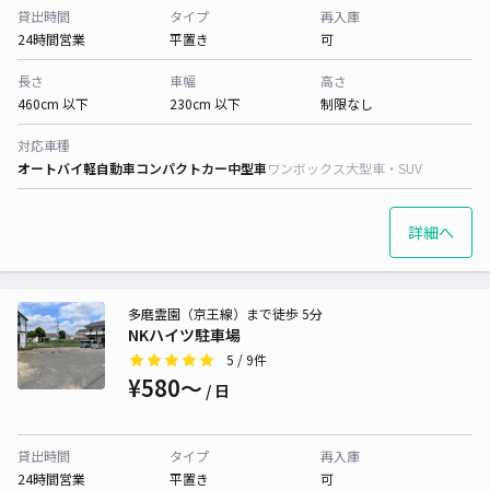
貸出時間
タイプ
再入庫
24時間営業
平置き
可
長さ
車幅
高さ
460cm 以下
230cm 以下
制限なし
対応車種
オートバイ
軽自動車
コンパクトカー
中型車
ワンボックス
大型車・SUV
詳細へ
多磨霊園（京王線）まで徒歩 5分
NKハイツ駐車場
5
/ 9件
¥580〜
/ 日
貸出時間
タイプ
再入庫
24時間営業
平置き
可