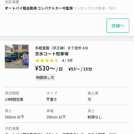
対応車種
オートバイ
軽自動車
コンパクトカー
中型車
ワンボックス
大型車・SUV
詳細へ
多磨霊園（京王線）まで徒歩 6分
志水コート駐車場
4
/ 9件
¥530〜
/ 日
¥53〜 / 15分
時間貸し可
貸出時間
タイプ
再入庫
24時間営業
平置き
可
長さ
車幅
高さ
500cm 以下
200cm 以下
制限なし
対応車種