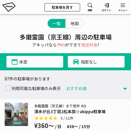
駐車場を貸す
検索
ログイン
メニュー
一覧
地図
多磨霊園（京王線）周辺の駐車場
アキッパなら
予約
ができて
格安料金
!
未定
指定なし
87件の駐車場があります
利用可能な駐車場のみ表示
多磨霊園（京王線）まで徒歩 4分
清水が丘3丁目2松本邸☆akippa駐車場
5
/ 11件
¥360〜
/ 日
¥36〜 / 15分