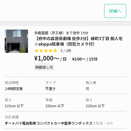
詳細へ
多磨霊園（京王線）まで徒歩 19分
【府中の森芸術劇場 徒歩3分】緑町3丁目 個人宅
☆akippa駐車場（防犯カメラ付）
5
/ 2件
¥1,000〜
/ 日
¥100〜 / 15分
時間貸し可
貸出時間
タイプ
再入庫
24時間営業
平置き
可
長さ
車幅
高さ
525cm 以下
250cm 以下
220cm 以下
対応車種
オートバイ
軽自動車
コンパクトカー
中型車
ワンボックス
大型車・SUV