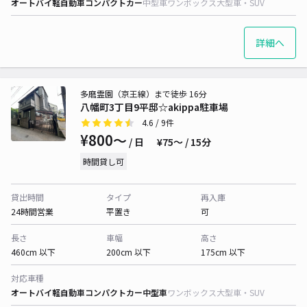
オートバイ
軽自動車
コンパクトカー
中型車
ワンボックス
大型車・SUV
詳細へ
多磨霊園（京王線）まで徒歩 16分
八幡町3丁目9平邸☆akippa駐車場
4.6
/ 9件
¥800〜
/ 日
¥75〜 / 15分
時間貸し可
貸出時間
タイプ
再入庫
24時間営業
平置き
可
長さ
車幅
高さ
460cm 以下
200cm 以下
175cm 以下
対応車種
オートバイ
軽自動車
コンパクトカー
中型車
ワンボックス
大型車・SUV