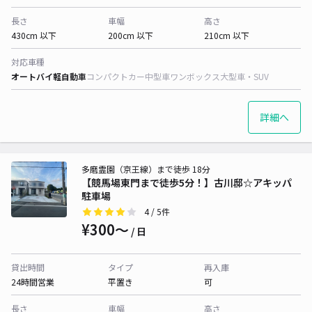
長さ
車幅
高さ
430cm 以下
200cm 以下
210cm 以下
対応車種
オートバイ
軽自動車
コンパクトカー
中型車
ワンボックス
大型車・SUV
詳細へ
多磨霊園（京王線）まで徒歩 18分
【競馬場東門まで徒歩5分！】古川邸☆アキッパ
駐車場
4
/ 5件
¥300〜
/ 日
貸出時間
タイプ
再入庫
24時間営業
平置き
可
長さ
車幅
高さ