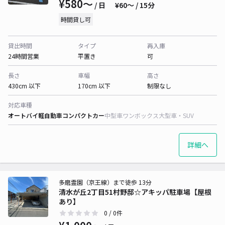
¥580〜
/ 日
¥60〜 / 15分
時間貸し可
貸出時間
タイプ
再入庫
24時間営業
平置き
可
長さ
車幅
高さ
430cm 以下
170cm 以下
制限なし
対応車種
オートバイ
軽自動車
コンパクトカー
中型車
ワンボックス
大型車・SUV
詳細へ
多磨霊園（京王線）まで徒歩 13分
清水が丘2丁目51村野邸☆アキッパ駐車場【屋根
あり】
0
/ 0件