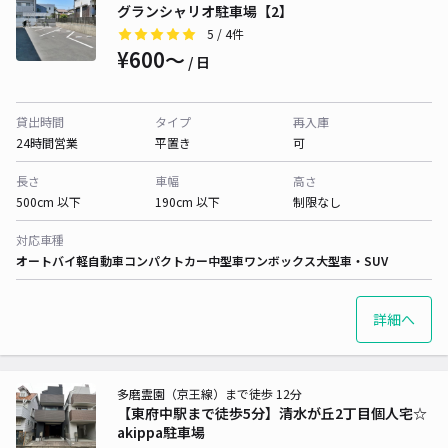
グランシャリオ駐車場【2】
5
/ 4件
¥600〜
/ 日
貸出時間
タイプ
再入庫
24時間営業
平置き
可
長さ
車幅
高さ
500cm 以下
190cm 以下
制限なし
対応車種
オートバイ
軽自動車
コンパクトカー
中型車
ワンボックス
大型車・SUV
詳細へ
多磨霊園（京王線）まで徒歩 12分
【東府中駅まで徒歩5分】清水が丘2丁目個人宅☆
akippa駐車場