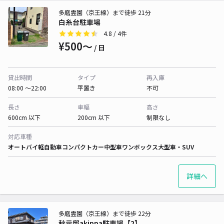
多磨霊園（京王線）まで徒歩 21分
白糸台駐車場
4.8
/ 4件
¥500〜
/ 日
貸出時間
タイプ
再入庫
08:00 〜22:00
平置き
不可
長さ
車幅
高さ
600cm 以下
200cm 以下
制限なし
対応車種
オートバイ
軽自動車
コンパクトカー
中型車
ワンボックス
大型車・SUV
詳細へ
多磨霊園（京王線）まで徒歩 22分
秋元邸akippa駐車場【2】