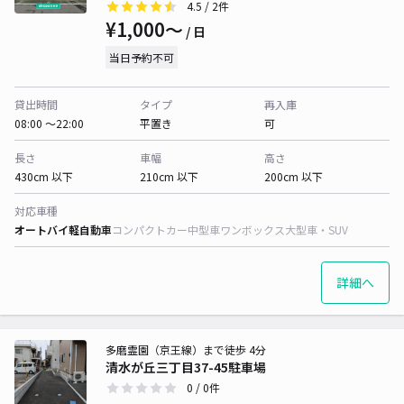
4.5
/ 2件
¥1,000〜
/ 日
当日予約不可
貸出時間
タイプ
再入庫
08:00 〜22:00
平置き
可
長さ
車幅
高さ
430cm 以下
210cm 以下
200cm 以下
対応車種
オートバイ
軽自動車
コンパクトカー
中型車
ワンボックス
大型車・SUV
詳細へ
多磨霊園（京王線）まで徒歩 4分
清水が丘三丁目37-45駐車場
0
/ 0件