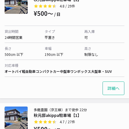
4.8
/ 29件
¥500〜
/ 日
貸出時間
タイプ
再入庫
24時間営業
平置き
可
長さ
車幅
高さ
500cm 以下
190cm 以下
制限なし
対応車種
オートバイ
軽自動車
コンパクトカー
中型車
ワンボックス
大型車・SUV
詳細へ
多磨霊園（京王線）まで徒歩 22分
秋元邸akippa駐車場【1】
4.7
/ 27件