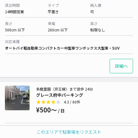
貸出時間
タイプ
再入庫
24時間営業
平置き
可
長さ
車幅
高さ
500cm 以下
260cm 以下
制限なし
対応車種
オートバイ
軽自動車
コンパクトカー
中型車
ワンボックス
大型車・SUV
詳細へ
多磨霊園（京王線）まで徒歩 24分
グレース府中パーキング
4.3
/ 60件
¥500〜
/ 日
貸出時間
タイプ
再入庫
このエリアで駐車場をリクエスト
24時間営業
平置き
可