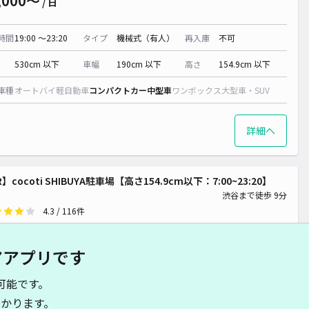
,000〜
/ 日
時間
19:00 〜23:20
タイプ
機械式（有人）
再入庫
不可
530cm 以下
車幅
190cm 以下
高さ
154.9cm 以下
車種
オートバイ
軽自動車
コンパクトカー
中型車
ワンボックス
大型車・SUV
詳細へ
R】cocoti SHIBUYA駐車場【高さ154.9cm以下：7:00~23:20】
渋谷まで徒歩 9分
4.3
/ 116件
,500〜
/ 日
アアプリです
時間
07:00 〜23:20
タイプ
機械式（有人）
再入庫
不可
可能です。
505cm 以下
車幅
185cm 以下
高さ
154.9cm 以下
かります。