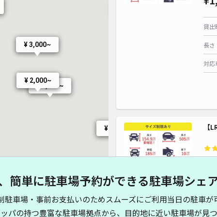
¥1
¥ 1,800~
¥ 2,300~
貸出
¥ 3,000~
長さ
対応
¥ 2,000~
¥ 1,800~
【L
¥ 1,800~
¥1
¥ 1,900~
¥ 2,200~
、簡単に駐車場予約ができる駐車場シェ
¥ 1,600~
¥ 1,650~
貸出
制駐車場・事前お支払いのためスムーズにご利用当日の駐車が
¥ 2,700~
長さ
¥ 2,000~
キッパの持つ豊富な駐車場拠点から、目的地に近い駐車場が見つ
¥ 2,000~