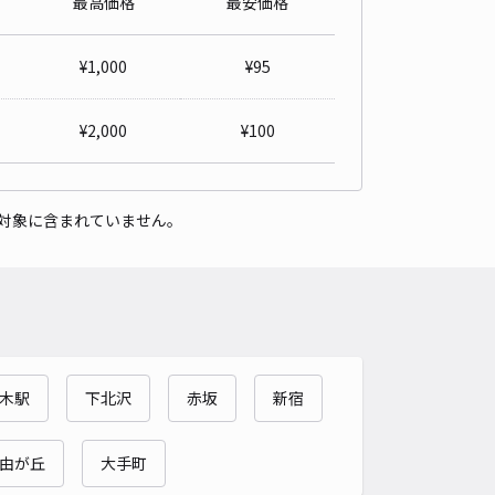
最高価格
最安価格
ストパーク渋東シネタワー
¥
1,000
¥
95
渋谷まで徒歩 9分
4.8
/ 14件
,000〜
/ 日
¥
2,000
¥
100
予約不可
時間
24時間営業
タイプ
機械式（有人）
再入庫
不可
対象に含まれていません。
560cm 以下
車幅
185cm 以下
高さ
155cm 以下
車種
オートバイ
軽自動車
コンパクトカー
中型車
ワンボックス
大型車・SUV
詳細へ
木駅
下北沢
赤坂
新宿
ヒカリエ駐車場【高さ155cm以下】【ご利用時間：6:50～23:5
由が丘
大手町
渋谷まで徒歩 6分