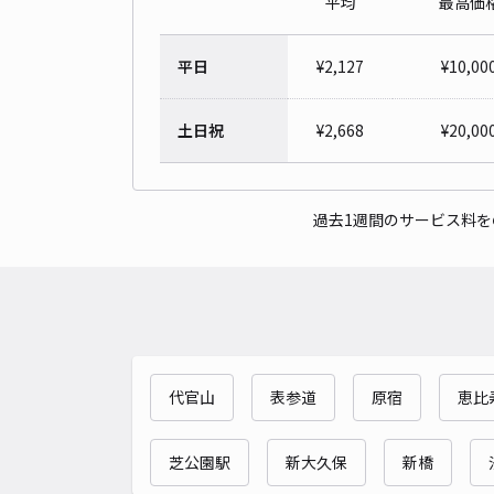
平均
最高価
平日
¥
2,127
¥
10,00
土日祝
¥
2,668
¥
20,00
過去1週間のサービス料
代官山
表参道
原宿
恵比
芝公園駅
新大久保
新橋