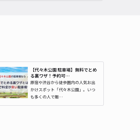
4.8
/ 12件
,200〜
/ 日
予約不可
時間
06:50 〜23:59
タイプ
機械式（有人）
再入庫
不可
530cm 以下
車幅
190cm 以下
高さ
155cm 以下
車種
オートバイ
軽自動車
コンパクトカー
中型車
ワンボックス
大型車・SUV
【代々木公園 駐車場】無料でとめ
る裏ワザ！予約可…
詳細へ
原宿や渋谷から徒歩圏内の人気お出
かけスポット「代々木公園」。いつ
も多くの人で賑…
クロスタワー駐車場
渋谷まで徒歩 9分
4.3
/ 9件
,500〜
/ 日