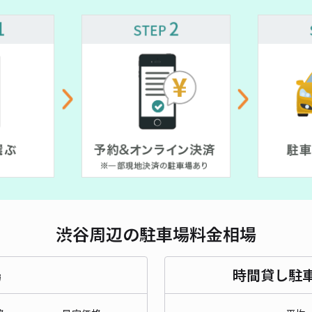
対応
¥ 4,000~
¥ 2,500~
¥ 1,350~
¥ 1,200~
¥ 1,600~
¥ 1,500~
¥ 1,800~
髙木
¥1
貸出
長さ
渋谷周辺の駐車場料金相場
対応
場
時間貸し駐