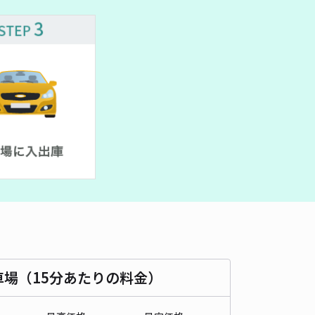
車種
オートバイ
軽自動車
コンパクトカー
中型車
ワンボックス
大型車・SUV
詳細へ
ビル駐車場【利用時間:8:30～23:00】【機械式】
渋谷まで徒歩 9分
4.7
/ 695件
,650〜
/ 日
時間
08:30 〜23:00
タイプ
機械式（有人）
再入庫
不可
530cm 以下
車幅
205cm 以下
高さ
155cm 以下
車種
オートバイ
軽自動車
コンパクトカー
中型車
ワンボックス
大型車・SUV
車場（15分あたりの料金）
詳細へ