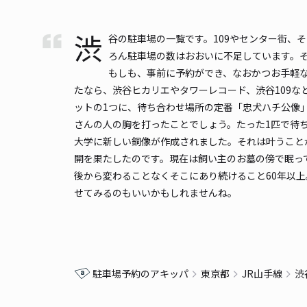
渋
谷の駐車場の一覧です。109やセンター街、
ろん駐車場の数はおおいに不足しています。
もしも、事前に予約ができ、なおかつお手軽
たなら、渋谷ヒカリエやタワーレコード、渋谷109
ットの1つに、待ち合わせ場所の定番「忠犬ハチ公像
さんの人の胸を打ったことでしょう。たった1匹で待
大学に新しい銅像が作成されました。それは叶うこと
開を果たしたのです。現在は飼い主のお墓の傍で眠っ
後から変わることなくそこにあり続けること60年以
せてみるのもいいかもしれませんね。
駐車場予約のアキッパ
東京都
JR山手線
渋