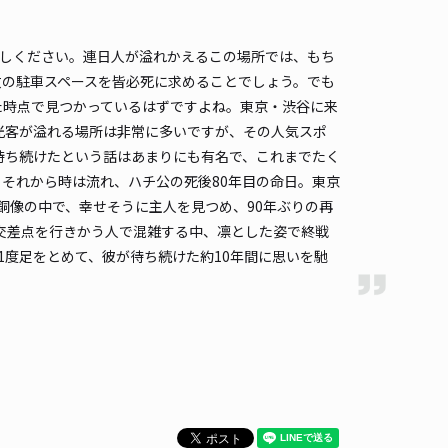
時間
08:00 〜23:00
タイプ
平置き
再入庫
可
探しください。連日人が溢れかえるこの場所では、もち
600cm 以下
車幅
200cm 以下
高さ
190cm 以下
数の駐車スペースを皆必死に求めることでしょう。でも
車種
オートバイ
軽自動車
コンパクトカー
中型車
ワンボックス
大型車・SUV
た時点で見つかっているはずですよね。東京・渋谷に来
光客が溢れる場所は非常に多いですが、その人気スポ
詳細へ
待ち続けたという話はあまりにも有名で、これまでたく
それから時は流れ、ハチ公の死後80年目の命日。東京
銅像の中で、幸せそうに主人を見つめ、90年ぶりの再
ラ原宿ビル駐車場
交差点を行きかう人で混雑する中、凛とした姿で終戦
渋谷まで徒歩 15分
1度足をとめて、彼が待ち続けた約10年間に思いを馳
4.1
/ 14件
,600〜
/ 日
予約不可
時間
08:00 〜22:00
タイプ
機械式（有人）
再入庫
不可
486cm 以下
車幅
180cm 以下
高さ
150cm 以下