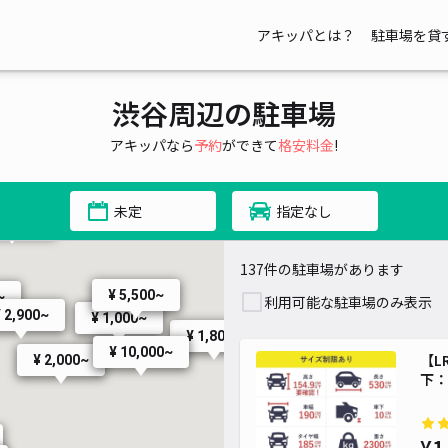
¥ 650~
¥ 1,700~
アキッパとは？
駐車場を貸
¥ 3,500~
¥ 2,050~
¥ 2,050~
¥ 2,500~
渋谷周辺の駐車場
3,000~
¥ 2,080~
アキッパなら
予約
ができて
格安料金
!
¥ 3,000~
¥ 2,700~
¥ 1,980~
¥ 2,000~
未定
指定なし
3,500~
¥ 2,
¥ 2,050~
137件の駐車場があります
¥ 1,700~
¥ 5,500~
¥ 2,980~
~
利用可能な駐車場のみ表示
 2,900~
¥ 1,000~
¥ 1,800~
¥ 10,000~
【L
¥ 2,000~
下：1
¥ 700~
¥ 700~
¥ 700~