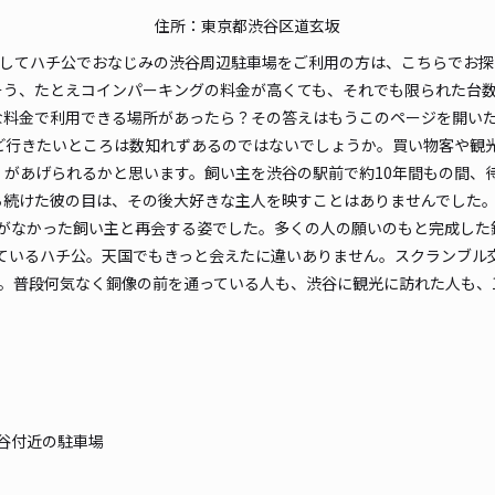
貸出
住所：東京都渋谷区道玄坂
そしてハチ公でおなじみの渋谷周辺駐車場をご利用の方は、こちらでお
長さ
そう、たとえコインパーキングの料金が高くても、それでも限られた台
対応
な料金で利用できる場所があったら？その答えはもうこのページを開い
など行きたいところは数知れずあるのではないでしょうか。買い物客や観
」があげられるかと思います。飼い主を渋谷の駅前で約10年間もの間、
ち続けた彼の目は、その後大好きな主人を映すことはありませんでした。
がなかった飼い主と再会する姿でした。多くの人の願いのもと完成した
京セ
ているハチ公。天国でもきっと会えたに違いありません。スクランブル
上。普段何気なく銅像の前を通っている人も、渋谷に観光に訪れた人も、
¥2
当日
貸出
谷付近の駐車場
長さ