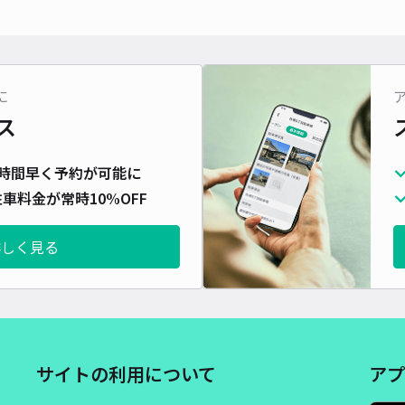
対応
に
ス
渋谷
時間早く予約が可能に
¥3
車料金が常時10%OFF
当日
詳しく見る
貸出
長さ
対応
サイトの利用について
アプ