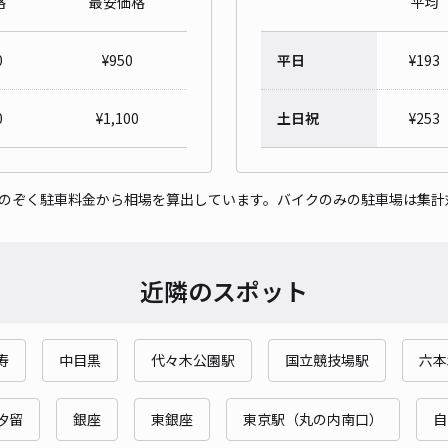
格
最安価格
平均
トラ
0
¥
950
平日
¥
193
¥3
0
¥
1,100
土日祝
¥
253
当日
貸出
をのぞく駐車料金から相場を算出しています。バイクのみの駐車場は集計
長さ
対応
近隣のスポット
寿
中目黒
代々木公園駅
国立競技場駅
六本
渋谷
汐留
銀座
東銀座
東京駅（丸の内南口）
自
9】