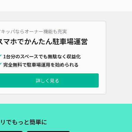
車種
オートバイ
軽自動車
コンパクトカー
中型車
ワンボックス
大型車・SUV
詳細へ
アキッパならオーナー機能も充実
スマホでかんたん
駐車場運営
ソラスタ駐車場【普通車： 7:00～22:50】
渋谷まで徒歩 11分
4.8
/ 46件
1台分のスペースでも無駄なく収益化
,000〜
/ 日
完全無料で駐車場運用を始められる
予約不可
詳しく見る
時間
07:00 〜22:50
タイプ
機械式（有人）
再入庫
不可
530cm 以下
車幅
205cm 以下
高さ
155cm 以下
車種
オートバイ
軽自動車
コンパクトカー
中型車
ワンボックス
大型車・SUV
リでもっと簡単に
詳細へ