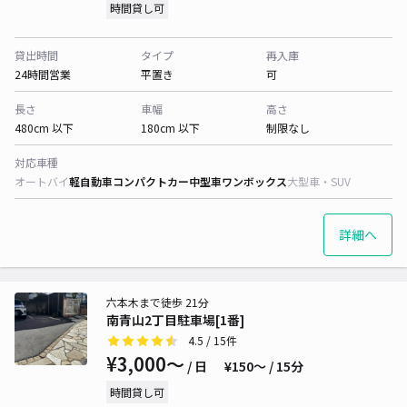
時間貸し可
貸出時間
タイプ
再入庫
24時間営業
平置き
可
長さ
車幅
高さ
480cm 以下
180cm 以下
制限なし
対応車種
オートバイ
軽自動車
コンパクトカー
中型車
ワンボックス
大型車・SUV
詳細へ
六本木まで徒歩 21分
南青山2丁目駐車場[1番]
4.5
/ 15件
¥3,000〜
/ 日
¥150〜 / 15分
時間貸し可