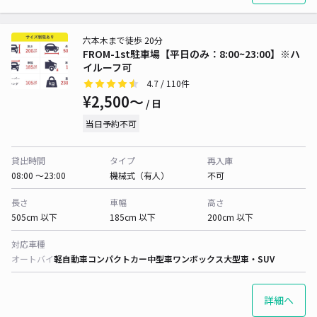
六本木まで徒歩 20分
FROM-1st駐車場【平日のみ：8:00~23:00】※ハ
イルーフ可
4.7
/ 110件
¥2,500〜
/ 日
当日予約不可
貸出時間
タイプ
再入庫
08:00 〜23:00
機械式（有人）
不可
長さ
車幅
高さ
505cm 以下
185cm 以下
200cm 以下
対応車種
オートバイ
軽自動車
コンパクトカー
中型車
ワンボックス
大型車・SUV
詳細へ