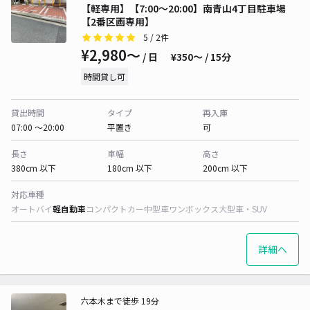
【軽専用】【7:00～20:00】南青山4丁目駐車場
【2番区画専用】
5
/ 2件
¥2,980〜
/ 日
¥350〜 / 15分
時間貸し可
貸出時間
タイプ
再入庫
07:00 〜20:00
平置き
可
長さ
車幅
高さ
380cm 以下
180cm 以下
200cm 以下
対応車種
オートバイ
軽自動車
コンパクトカー
中型車
ワンボックス
大型車・SUV
詳細へ
六本木まで徒歩 19分