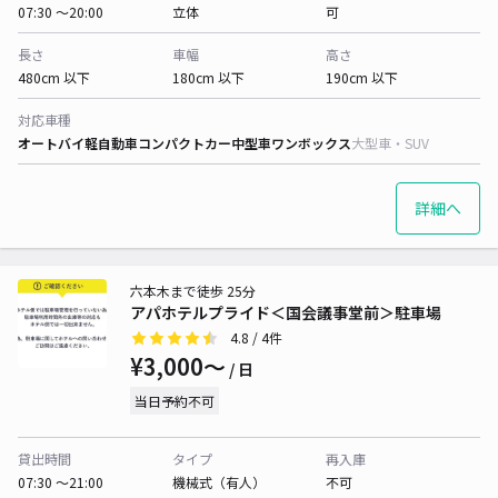
07:30 〜20:00
立体
可
長さ
車幅
高さ
480cm 以下
180cm 以下
190cm 以下
対応車種
オートバイ
軽自動車
コンパクトカー
中型車
ワンボックス
大型車・SUV
詳細へ
六本木まで徒歩 25分
アパホテルプライド＜国会議事堂前＞駐車場
4.8
/ 4件
¥3,000〜
/ 日
当日予約不可
貸出時間
タイプ
再入庫
07:30 〜21:00
機械式（有人）
不可