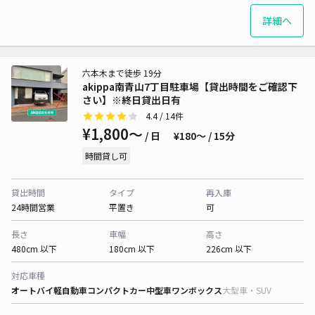
詳細へ
六本木まで徒歩 19分
akippa南青山7丁目駐車場【貸出時間をご確認下
さい】※終日貸出日有
4.4
/ 14件
¥1,800〜
/ 日
¥180〜 / 15分
時間貸し可
貸出時間
タイプ
再入庫
24時間営業
平置き
可
長さ
車幅
高さ
480cm 以下
180cm 以下
226cm 以下
対応車種
オートバイ
軽自動車
コンパクトカー
中型車
ワンボックス
大型車・SUV