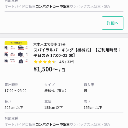
対応車種
オートバイ
軽自動車
コンパクトカー
中型車
ワンボックス
大型車・SUV
詳細へ
六本木まで徒歩 27分
スパイラルパーキング【機械式】【ご利用時間：
平日のみ 17:00~23:00】
4.5
/ 33件
¥1,500〜
/ 日
貸出時間
タイプ
再入庫
17:00 〜23:00
機械式（有人）
可
長さ
車幅
高さ
505cm 以下
185cm 以下
155cm 以下
対応車種
オートバイ
軽自動車
コンパクトカー
中型車
ワンボックス
大型車・SUV