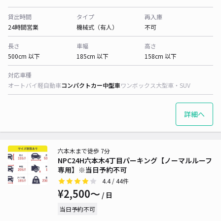
貸出時間
タイプ
再入庫
24時間営業
機械式（有人）
不可
長さ
車幅
高さ
500cm 以下
185cm 以下
158cm 以下
対応車種
オートバイ
軽自動車
コンパクトカー
中型車
ワンボックス
大型車・SUV
詳細へ
六本木まで徒歩 7分
NPC24H六本木4丁目パーキング【ノーマルルーフ
専用】※当日予約不可
4.4
/ 44件
¥2,500〜
/ 日
当日予約不可