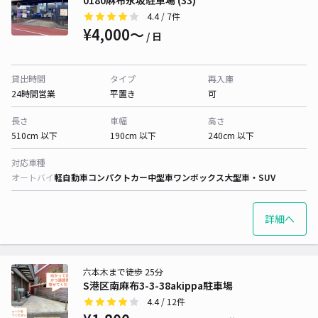
0180麻布永坂駐車場 (33)
4.4
/ 7件
¥4,000〜
/ 日
貸出時間
タイプ
再入庫
24時間営業
平置き
可
長さ
車幅
高さ
510cm 以下
190cm 以下
240cm 以下
対応車種
オートバイ
軽自動車
コンパクトカー
中型車
ワンボックス
大型車・SUV
詳細へ
六本木まで徒歩 25分
S港区南麻布3-3-38akippa駐車場
4.4
/ 12件