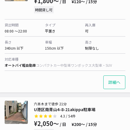
¥1,800〜
/ 日
¥120〜 / 15分
時間貸し可
貸出時間
タイプ
再入庫
08:00 〜22:00
平置き
可
長さ
車幅
高さ
340cm 以下
150cm 以下
制限なし
対応車種
オートバイ
軽自動車
コンパクトカー
中型車
ワンボックス
大型車・SUV
詳細へ
六本木まで徒歩 21分
U港区南青山4-8-21akippa駐車場
4.3
/ 54件
¥2,050〜
/ 日
¥200〜 / 15分