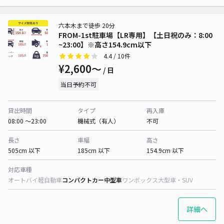
六本木まで徒歩 20分
FROM-1st駐車場【LR専用】【土日祝のみ：8:00
~23:00】※高さ154.9cm以下
4.4
/ 10件
¥2,600〜
/ 日
当日予約不可
貸出時間
タイプ
再入庫
08:00 〜23:00
機械式（有人）
不可
長さ
車幅
高さ
505cm 以下
185cm 以下
154.9cm 以下
対応車種
オートバイ
軽自動車
コンパクトカー
中型車
ワンボックス
大型車・SUV
詳細へ