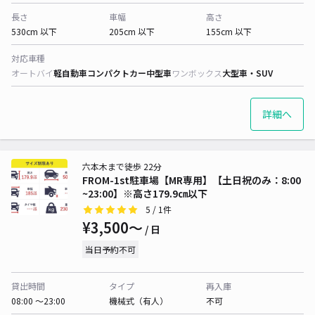
長さ
車幅
高さ
530cm 以下
205cm 以下
155cm 以下
対応車種
オートバイ
軽自動車
コンパクトカー
中型車
ワンボックス
大型車・SUV
詳細へ
六本木まで徒歩 22分
FROM-1st駐車場【MR専用】【土日祝のみ：8:00
~23:00】※高さ179.9㎝以下
5
/ 1件
¥3,500〜
/ 日
当日予約不可
貸出時間
タイプ
再入庫
08:00 〜23:00
機械式（有人）
不可