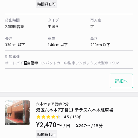
時間貸し可
貸出時間
タイプ
再入庫
24時間営業
平置き
可
長さ
車幅
高さ
330cm 以下
140cm 以下
200cm 以下
対応車種
オートバイ
軽自動車
コンパクトカー
中型車
ワンボックス
大型車・SUV
詳細へ
六本木まで徒歩 2分
港区六本木7丁目11 テラス六本木駐車場
4.5
/ 160件
¥2,470〜
/ 日
¥247〜 / 15分
時間貸し可