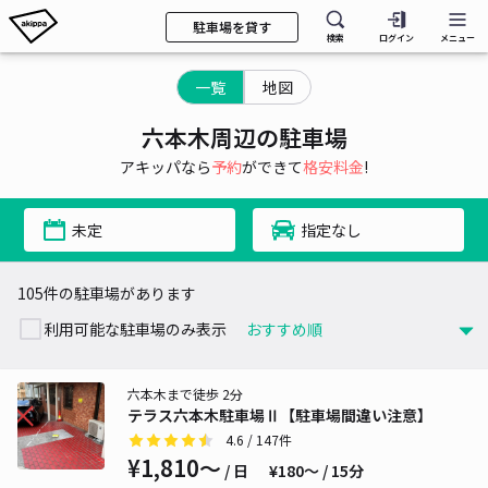
駐車場を貸す
検索
ログイン
メニュー
一覧
地図
六本木周辺の駐車場
アキッパなら
予約
ができて
格安料金
!
未定
指定なし
105件の駐車場があります
利用可能な駐車場のみ表示
六本木まで徒歩 2分
テラス六本木駐車場Ⅱ【駐車場間違い注意】
4.6
/ 147件
¥1,810〜
/ 日
¥180〜 / 15分