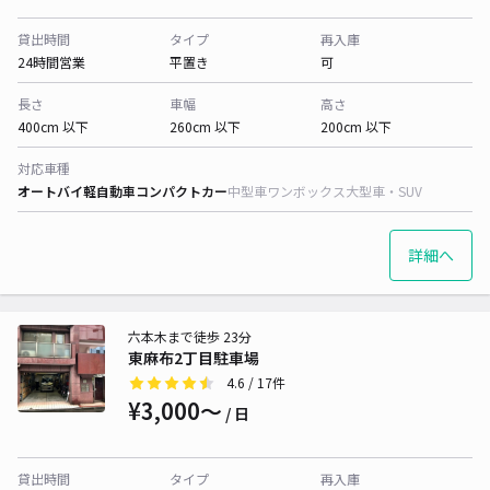
貸出時間
タイプ
再入庫
24時間営業
平置き
可
長さ
車幅
高さ
400cm 以下
260cm 以下
200cm 以下
対応車種
オートバイ
軽自動車
コンパクトカー
中型車
ワンボックス
大型車・SUV
詳細へ
六本木まで徒歩 23分
東麻布2丁目駐車場
4.6
/ 17件
¥3,000〜
/ 日
貸出時間
タイプ
再入庫