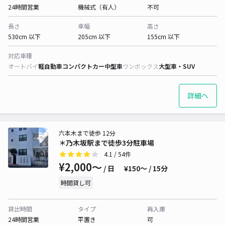
24時間営業
機械式（有人）
不可
長さ
車幅
高さ
530cm 以下
205cm 以下
155cm 以下
対応車種
オートバイ
軽自動車
コンパクトカー
中型車
ワンボックス
大型車・SUV
詳細へ
六本木まで徒歩 12分
＊乃木坂駅まで徒歩3分駐車場
4.1
/ 54件
¥2,000〜
/ 日
¥150〜 / 15分
時間貸し可
貸出時間
タイプ
再入庫
24時間営業
平置き
可