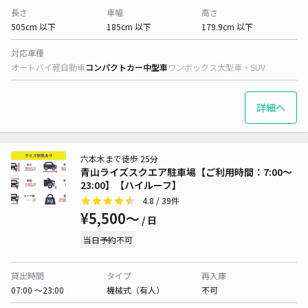
長さ
車幅
高さ
505cm 以下
185cm 以下
179.9cm 以下
対応車種
オートバイ
軽自動車
コンパクトカー
中型車
ワンボックス
大型車・SUV
詳細へ
六本木まで徒歩 25分
青山ライズスクエア駐車場【ご利用時間：7:00～
23:00】【ハイルーフ】
4.8
/ 39件
¥5,500〜
/ 日
当日予約不可
貸出時間
タイプ
再入庫
07:00 〜23:00
機械式（有人）
不可