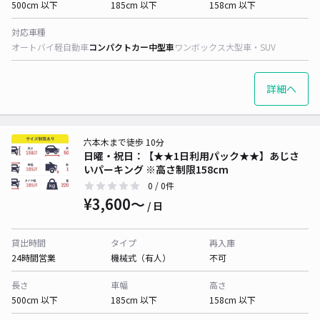
500cm 以下
185cm 以下
158cm 以下
対応車種
オートバイ
軽自動車
コンパクトカー
中型車
ワンボックス
大型車・SUV
詳細へ
六本木まで徒歩 10分
日曜・祝日：【★★1日利用パック★★】あじさ
いパーキング ※高さ制限158cm
0
/ 0件
¥3,600〜
/ 日
貸出時間
タイプ
再入庫
24時間営業
機械式（有人）
不可
長さ
車幅
高さ
500cm 以下
185cm 以下
158cm 以下