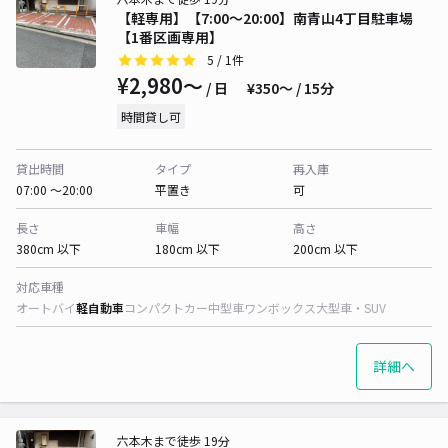
【軽専用】【7:00～20:00】南青山4丁目駐車場
【1番区画専用】
5
/ 1件
¥2,980〜
/ 日
¥350〜 / 15分
時間貸し可
貸出時間
タイプ
再入庫
07:00 〜20:00
平置き
可
長さ
車幅
高さ
380cm 以下
180cm 以下
200cm 以下
対応車種
オートバイ
軽自動車
コンパクトカー
中型車
ワンボックス
大型車・SUV
詳細へ
六本木まで徒歩 19分