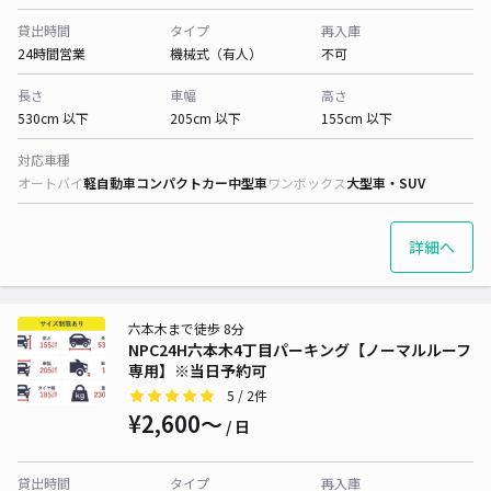
貸出時間
タイプ
再入庫
24時間営業
機械式（有人）
不可
長さ
車幅
高さ
530cm 以下
205cm 以下
155cm 以下
対応車種
オートバイ
軽自動車
コンパクトカー
中型車
ワンボックス
大型車・SUV
詳細へ
六本木まで徒歩 8分
NPC24H六本木4丁目パーキング【ノーマルルーフ
専用】※当日予約可
5
/ 2件
¥2,600〜
/ 日
貸出時間
タイプ
再入庫