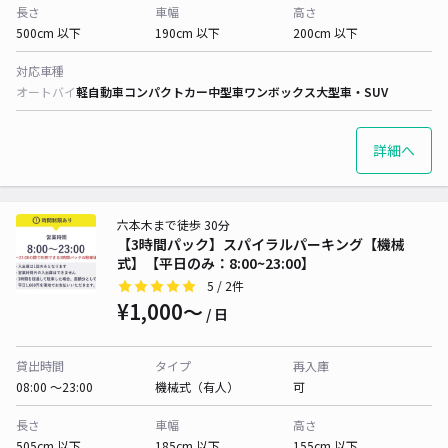
長さ
車幅
高さ
500cm 以下
190cm 以下
200cm 以下
対応車種
オートバイ
軽自動車
コンパクトカー
中型車
ワンボックス
大型車・SUV
詳細へ
六本木まで徒歩 30分
【3時間パック】スパイラルパーキング【機械
式】【平日のみ：8:00~23:00】
5
/ 2件
¥1,000〜
/ 日
貸出時間
タイプ
再入庫
08:00 〜23:00
機械式（有人）
可
長さ
車幅
高さ
505cm 以下
185cm 以下
155cm 以下