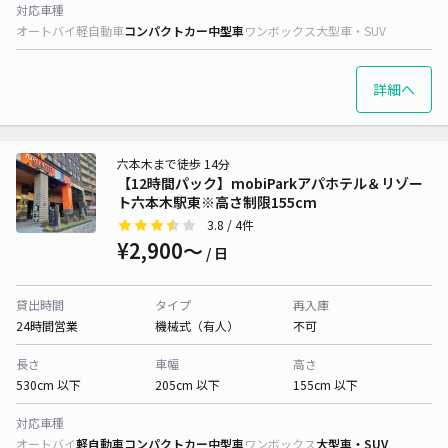
対応車種
オートバイ
軽自動車
コンパクトカー
中型車
ワンボックス
大型車・SUV
詳細へ
六本木まで徒歩 14分
【12時間パック】mobiParkアパホテル＆リゾー
ト六本木駅東※高さ制限155cm
3.8
/ 4件
¥2,900〜
/ 日
貸出時間
タイプ
再入庫
24時間営業
機械式（有人）
不可
長さ
車幅
高さ
530cm 以下
205cm 以下
155cm 以下
対応車種
オートバイ
軽自動車
コンパクトカー
中型車
ワンボックス
大型車・SUV