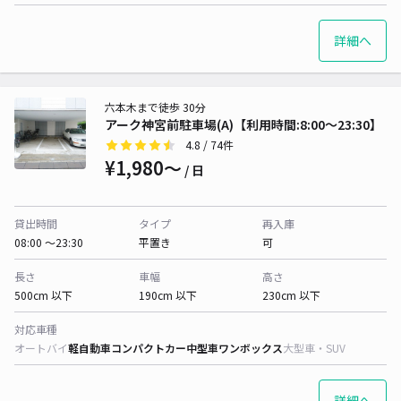
詳細へ
六本木まで徒歩 30分
アーク神宮前駐車場(A)【利用時間:8:00～23:30】
4.8
/ 74件
¥1,980〜
/ 日
貸出時間
タイプ
再入庫
08:00 〜23:30
平置き
可
長さ
車幅
高さ
500cm 以下
190cm 以下
230cm 以下
対応車種
オートバイ
軽自動車
コンパクトカー
中型車
ワンボックス
大型車・SUV
詳細へ