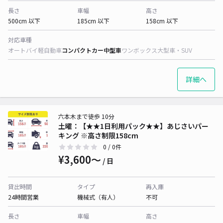
長さ
車幅
高さ
500cm 以下
185cm 以下
158cm 以下
対応車種
オートバイ
軽自動車
コンパクトカー
中型車
ワンボックス
大型車・SUV
詳細へ
六本木まで徒歩 10分
土曜：【★★1日利用パック★★】あじさいパー
キング ※高さ制限158cm
0
/ 0件
¥3,600〜
/ 日
貸出時間
タイプ
再入庫
24時間営業
機械式（有人）
不可
長さ
車幅
高さ