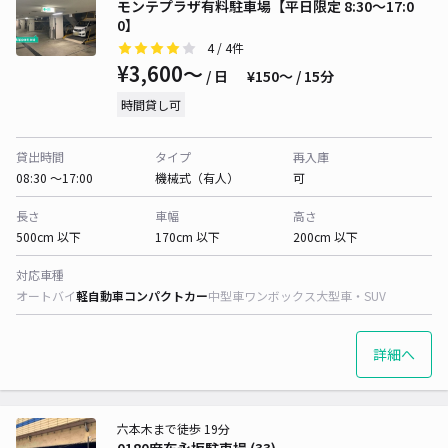
モンテプラザ有料駐車場【平日限定 8:30〜17:0
0】
4
/ 4件
¥3,600〜
/ 日
¥150〜 / 15分
時間貸し可
貸出時間
タイプ
再入庫
08:30 〜17:00
機械式（有人）
可
長さ
車幅
高さ
500cm 以下
170cm 以下
200cm 以下
対応車種
オートバイ
軽自動車
コンパクトカー
中型車
ワンボックス
大型車・SUV
詳細へ
六本木まで徒歩 19分