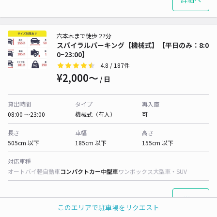
六本木まで徒歩 27分
スパイラルパーキング【機械式】【平日のみ：8:0
0~23:00】
4.8
/ 187件
¥2,000〜
/ 日
貸出時間
タイプ
再入庫
08:00 〜23:00
機械式（有人）
可
長さ
車幅
高さ
505cm 以下
185cm 以下
155cm 以下
対応車種
オートバイ
軽自動車
コンパクトカー
中型車
ワンボックス
大型車・SUV
詳細へ
このエリアで駐車場をリクエスト