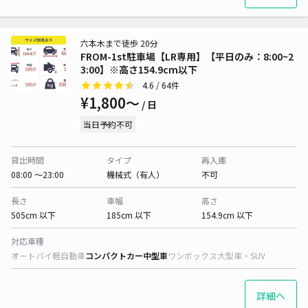
六本木まで徒歩 20分
FROM-1st駐車場【LR専用】【平日のみ：8:00~2
3:00】※高さ154.9cm以下
4.6
/ 64件
¥1,800〜
/ 日
当日予約不可
貸出時間
タイプ
再入庫
08:00 〜23:00
機械式（有人）
不可
長さ
車幅
高さ
505cm 以下
185cm 以下
154.9cm 以下
対応車種
オートバイ
軽自動車
コンパクトカー
中型車
ワンボックス
大型車・SUV
詳細へ