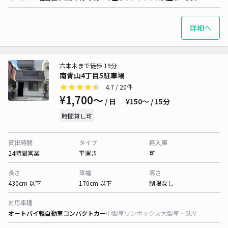
詳細へ
六本木まで徒歩 19分
南青山4丁目5駐車場
4.7
/ 20件
¥1,700〜
/ 日
¥150〜 / 15分
時間貸し可
貸出時間
タイプ
再入庫
24時間営業
平置き
可
長さ
車幅
高さ
430cm 以下
170cm 以下
制限なし
対応車種
オートバイ
軽自動車
コンパクトカー
中型車
ワンボックス
大型車・SUV