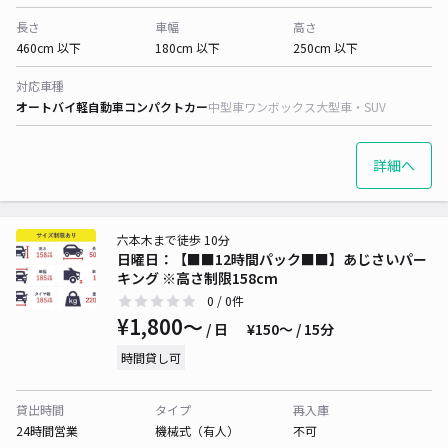
長さ
車幅
高さ
460cm 以下
180cm 以下
250cm 以下
対応車種
オートバイ
軽自動車
コンパクトカー
中型車
ワンボックス
大型車・SUV
詳細へ
六本木まで徒歩 10分
日曜日：【■■12時間パック■■】あじさいパー
キング ※高さ制限158cm
0
/ 0件
¥1,800〜
/ 日
¥150〜 / 15分
時間貸し可
貸出時間
タイプ
再入庫
24時間営業
機械式（有人）
不可