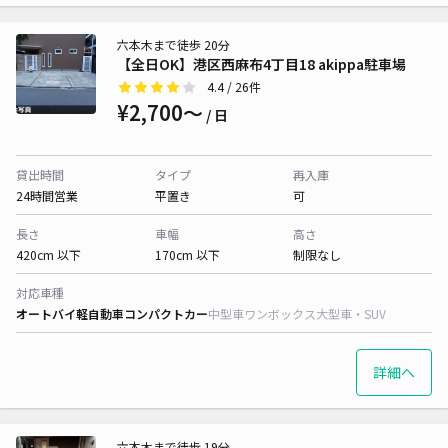
六本木まで徒歩 20分
【全日OK】港区西麻布4丁目18 akippa駐車場
4.4
/ 26件
¥2,700〜
/ 日
貸出時間
タイプ
再入庫
24時間営業
平置き
可
長さ
車幅
高さ
420cm 以下
170cm 以下
制限なし
対応車種
オートバイ
軽自動車
コンパクトカー
中型車
ワンボックス
大型車・SUV
詳細へ
六本木まで徒歩 19分