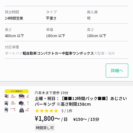
貸出時間
タイプ
再入庫
24時間営業
平置き
可
長さ
車幅
高さ
480cm 以下
180cm 以下
180cm 以下
対応車種
オートバイ
軽自動車
コンパクトカー
中型車
ワンボックス
大型車・SUV
詳細へ
六本木まで徒歩 10分
土曜・祝日：【■■12時間パック■■】あじさい
パーキング ※高さ制限158cm
5
/ 1件
¥1,800〜
/ 日
¥150〜 / 15分
時間貸し可