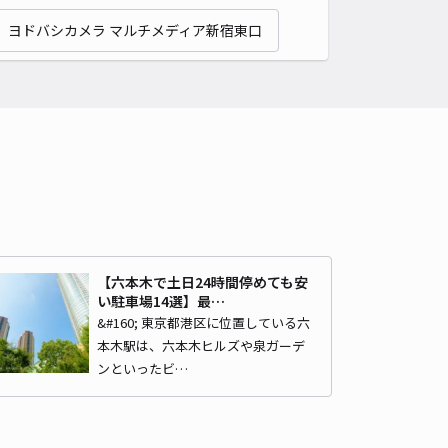
ヨドバシカメラ マルチメディア新宿東口
C24H六本木4丁目パーキング【ノーマルルーフ専用】※当日予約可
六本木まで徒歩 8分
5
/ 2件
,600〜
/ 日
時間
24時間営業
タイプ
機械式（有人）
再入庫
不可
530cm 以下
車幅
205cm 以下
高さ
155cm 以下
車種
オートバイ
軽自動車
コンパクトカー
中型車
ワンボックス
大型車・SUV
【六本木で土日24時間停めても安
い駐車場14選】最…
詳細へ
&#160; 東京都港区に位置している六
本木駅は、六本木ヒルズや泉ガーデ
ンといったビ…
木坂駅まで徒歩3分駐車場
六本木まで徒歩 12分
4.1
/ 54件