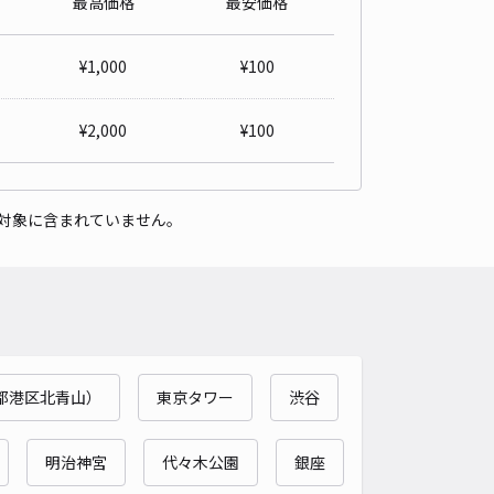
最高価格
最安価格
詳細へ
¥
1,000
¥
100
C24H六本木4丁目パーキング【ノーマルルーフ専用】※当日予約不
¥
2,000
¥
100
六本木まで徒歩 7分
4.4
/ 44件
対象に含まれていません。
,500〜
/ 日
予約不可
時間
24時間営業
タイプ
機械式（有人）
再入庫
不可
530cm 以下
車幅
205cm 以下
高さ
155cm 以下
都港区北青山）
東京タワー
渋谷
車種
オートバイ
軽自動車
コンパクトカー
中型車
ワンボックス
大型車・SUV
明治神宮
代々木公園
銀座
詳細へ