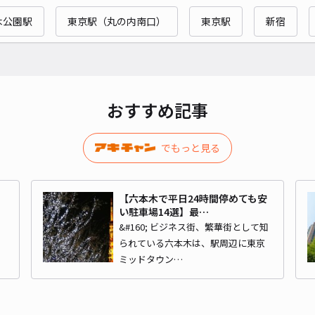
木公園駅
東京駅（丸の内南口）
東京駅
新宿
NP
¥2
おすすめ記事
貸出
でもっと見る
長さ
対応
【六本木で平日24時間停めても安
い駐車場14選】最…
と
&#160; ビジネス街、繁華街として知
られている六本木は、駅周辺に東京
ミッドタウン…
＊乃