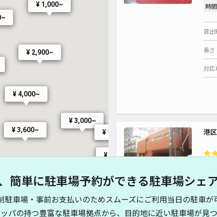
¥ 1,000~
時間
0~
貸出
長さ
¥ 2,900~
対応
¥ 4,000~
¥ 3,000~
¥ 3,600~
港区
¥ 1,900~
¥ 2,000~
¥2
¥ 2,000~
、簡単に駐車場予約ができる駐車場シェ
時間
制駐車場・事前お支払いのためスムーズにご利用当日の駐車が
貸出
~
キッパの持つ豊富な駐車場拠点から、目的地に近い駐車場が見つ