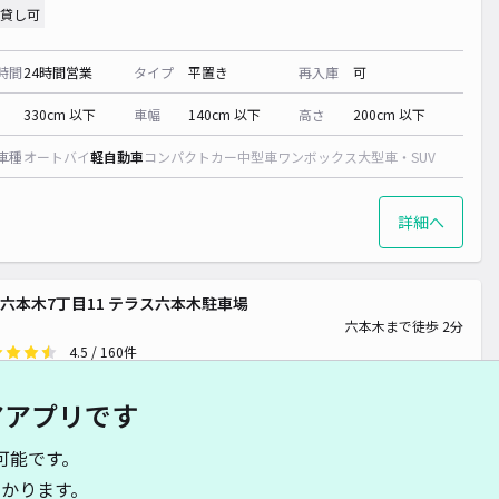
貸し可
時間
24時間営業
タイプ
平置き
再入庫
可
330cm 以下
車幅
140cm 以下
高さ
200cm 以下
車種
オートバイ
軽自動車
コンパクトカー
中型車
ワンボックス
大型車・SUV
詳細へ
六本木7丁目11 テラス六本木駐車場
六本木まで徒歩 2分
4.5
/ 160件
,470〜
/ 日
¥247〜 / 15分
アアプリです
貸し可
可能です。
時間
24時間営業
タイプ
平置き
再入庫
可
かります。