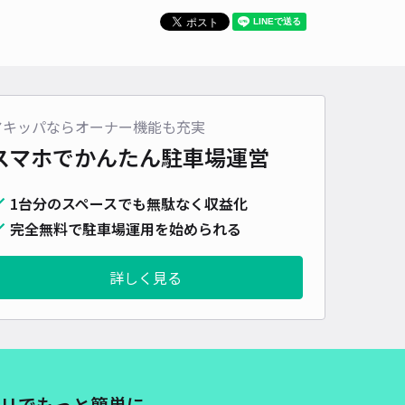
時間
24時間営業
タイプ
機械式（有人）
再入庫
不可
500cm 以下
車幅
185cm 以下
高さ
158cm 以下
車種
オートバイ
軽自動車
コンパクトカー
中型車
ワンボックス
大型車・SUV
アキッパならオーナー機能も充実
詳細へ
スマホでかんたん
駐車場運営
1台分のスペースでも無駄なく収益化
：【★★1日利用パック★★】あじさいパーキング ※高さ制限158
完全無料で駐車場運用を始められる
六本木まで徒歩 10分
0
/ 0件
詳しく見る
,600〜
/ 日
時間
24時間営業
タイプ
機械式（有人）
再入庫
不可
500cm 以下
車幅
185cm 以下
高さ
158cm 以下
リでもっと簡単に
車種
オートバイ
軽自動車
コンパクトカー
中型車
ワンボックス
大型車・SUV