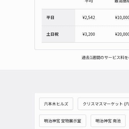
平均
最高価
平日
¥
2,542
¥
10,00
土日祝
¥
3,200
¥
20,00
過去1週間のサービス料
六本木ヒルズ
クリスマスマーケット (
明治神宮 宝物展示室
明治神宮 南池