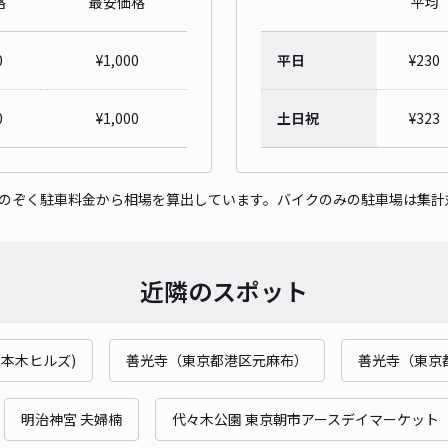
格
最安価格
平均
0
¥
1,000
平日
¥
230
NP
0
¥
1,000
土日祝
¥
323
可
をのぞく駐車料金から相場を算出しています。バイクのみの駐車場は集計
¥2
当日
近隣のスポット
貸出
長さ
六本木ヒルズ)
善光寺（東京都港区元麻布）
善光寺（東京
対応
明治神宮 夫婦楠
代々木公園 東京朝市アースデイマーケット