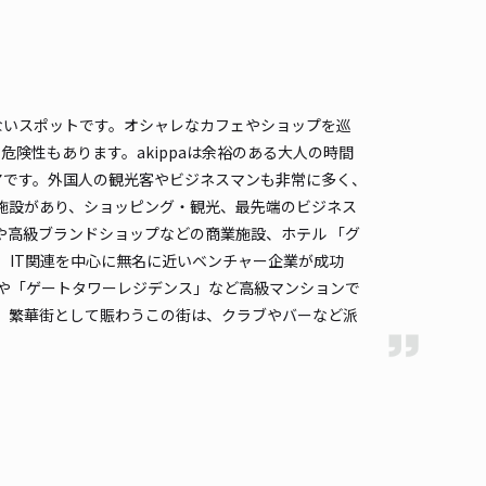
,000〜
/ 日
¥150〜 / 15分
貸し可
時間
24時間営業
タイプ
平置き
再入庫
可
ないスポットです。オシャレなカフェやショップを巡
460cm 以下
車幅
180cm 以下
高さ
250cm 以下
険性もあります。akippaは余裕のある大人の時間
アです。外国人の観光客やビジネスマンも非常に多く、
車種
オートバイ
軽自動車
コンパクトカー
中型車
ワンボックス
大型車・SUV
施設があり、ショッピング・観光、最先端のビジネス
や高級ブランドショップなどの商業施設、ホテル 「グ
詳細へ
IT関連を中心に無名に近いベンチャー企業が成功
」や「ゲートタワーレジデンス」など高級マンションで
。繁華街として賑わうこの街は、クラブやバーなど派
日：【■■12時間パック■■】あじさいパーキング ※高さ制限15
m
六本木まで徒歩 10分
0
/ 0件
,800〜
/ 日
¥150〜 / 15分
貸し可