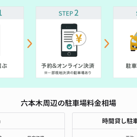
長さ
対応
土曜
限1
¥1
時間
六本木周辺の駐車場料金相場
貸出
場
時間貸し駐
長さ
対応