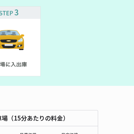
480cm 以下
車幅
180cm 以下
高さ
180cm 以下
車種
オートバイ
軽自動車
コンパクトカー
中型車
ワンボックス
大型車・SUV
詳細へ
・祝日：【■■12時間パック■■】あじさいパーキング ※高さ制
58cm
六本木まで徒歩 10分
5
/ 1件
,800〜
/ 日
¥150〜 / 15分
貸し可
時間
24時間営業
タイプ
機械式（有人）
再入庫
不可
車場（15分あたりの料金）
500cm 以下
車幅
185cm 以下
高さ
158cm 以下
車種
オートバイ
軽自動車
コンパクトカー
中型車
ワンボックス
大型車・SUV