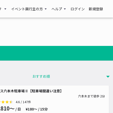
す
イベント興行主の方
ヘルプ
ログイン
新規登録
ス六本木駐車場Ⅱ【駐車場間違い注意】
六本木まで徒歩 2分
4.6
/ 147件
,810〜
/ 日
¥180〜 / 15分