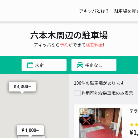
アキッパとは？
駐車場を貸
六本木周辺の駐車場
¥ 1,100~
アキッパなら
予約
ができて
格安料金
!
¥ 3,000~
400~
未定
指定なし
106件の駐車場があります
¥ 4,300~
¥ 1,800~
利用可能な駐車場のみ表示
¥ 3,000~
¥ 1,800~
テラ
¥ 1,000~
¥1