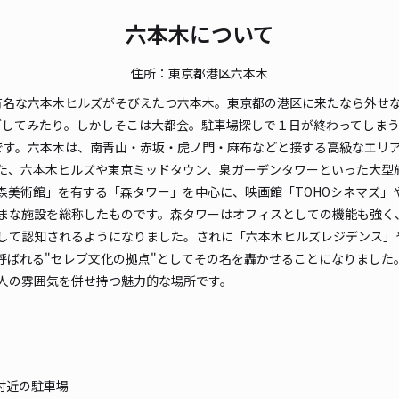
¥2
六本木について
時間
住所：東京都港区六本木
貸出
有名な六本木ヒルズがそびえたつ六本木。東京都の港区に来たなら外せ
長さ
してみたり。しかしそこは大都会。駐車場探しで１日が終わってしまう危
です。六本木は、南青山・赤坂・虎ノ門・麻布などと接する高級なエリ
対応
た、六本木ヒルズや東京ミッドタウン、泉ガーデンタワーといった大型
森美術館」を有する「森タワー」を中心に、映画館「TOHOシネマズ」
まな施設を総称したものです。森タワーはオフィスとしての機能も強く、
として認知されるようになりました。されに「六本木ヒルズレジデンス
呼ばれる"セレブ文化の拠点"としてその名を轟かせることになりました
日曜
人の雰囲気を併せ持つ魅力的な場所です。
8c
¥1
時間
付近の駐車場