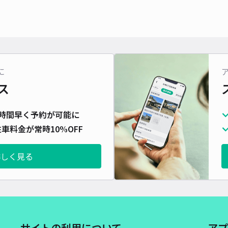
貸出
長さ
対応
に
ス
時間早く予約が可能に
土曜
cm
車料金が常時10%OFF
詳しく見る
¥3
貸出
長さ
サイトの利用について
アプ
対応