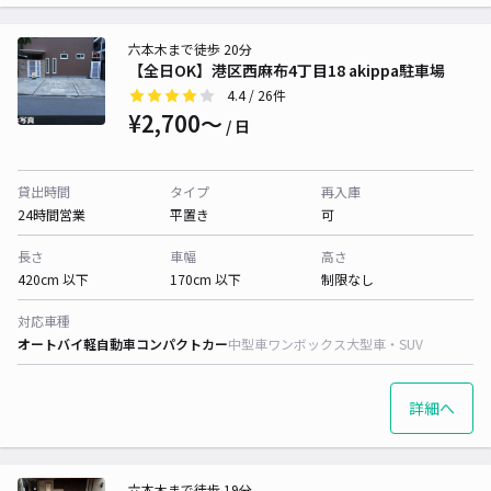
六本木まで徒歩 20分
【全日OK】港区西麻布4丁目18 akippa駐車場
4.4
/ 26件
¥2,700〜
/ 日
貸出時間
タイプ
再入庫
24時間営業
平置き
可
長さ
車幅
高さ
420cm 以下
170cm 以下
制限なし
対応車種
オートバイ
軽自動車
コンパクトカー
中型車
ワンボックス
大型車・SUV
詳細へ
六本木まで徒歩 19分