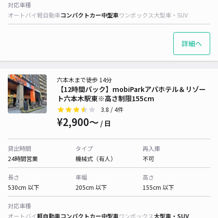
対応車種
オートバイ
軽自動車
コンパクトカー
中型車
ワンボックス
大型車・SUV
詳細へ
六本木まで徒歩 14分
【12時間パック】mobiParkアパホテル＆リゾー
ト六本木駅東※高さ制限155cm
3.8
/ 4件
¥2,900〜
/ 日
貸出時間
タイプ
再入庫
24時間営業
機械式（有人）
不可
長さ
車幅
高さ
530cm 以下
205cm 以下
155cm 以下
対応車種
オートバイ
軽自動車
コンパクトカー
中型車
ワンボックス
大型車・SUV