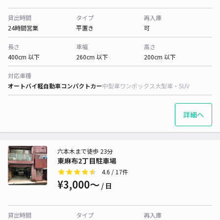
貸出時間
タイプ
再入庫
24時間営業
平置き
可
長さ
車幅
高さ
400cm 以下
260cm 以下
200cm 以下
対応車種
オートバイ
軽自動車
コンパクトカー
中型車
ワンボックス
大型車・SUV
詳細へ
六本木まで徒歩 23分
東麻布2丁目駐車場
4.6
/ 17件
¥3,000〜
/ 日
貸出時間
タイプ
再入庫