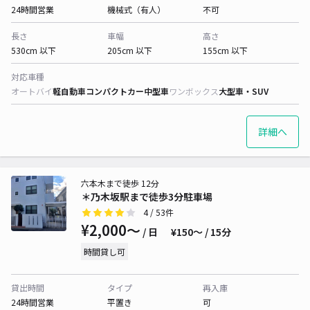
24時間営業
機械式（有人）
不可
長さ
車幅
高さ
530cm 以下
205cm 以下
155cm 以下
対応車種
オートバイ
軽自動車
コンパクトカー
中型車
ワンボックス
大型車・SUV
詳細へ
六本木まで徒歩 12分
＊乃木坂駅まで徒歩3分駐車場
4
/ 53件
¥2,000〜
/ 日
¥150〜 / 15分
時間貸し可
貸出時間
タイプ
再入庫
24時間営業
平置き
可