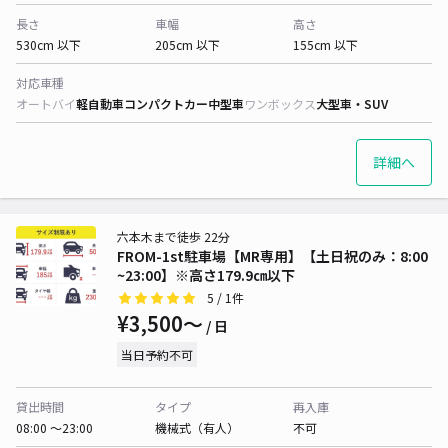
長さ
車幅
高さ
530cm 以下
205cm 以下
155cm 以下
対応車種
オートバイ
軽自動車
コンパクトカー
中型車
ワンボックス
大型車・SUV
詳細へ
六本木まで徒歩 22分
FROM-1st駐車場【MR専用】【土日祝のみ：8:00
~23:00】※高さ179.9㎝以下
5
/ 1件
¥3,500〜
/ 日
当日予約不可
貸出時間
タイプ
再入庫
08:00 〜23:00
機械式（有人）
不可