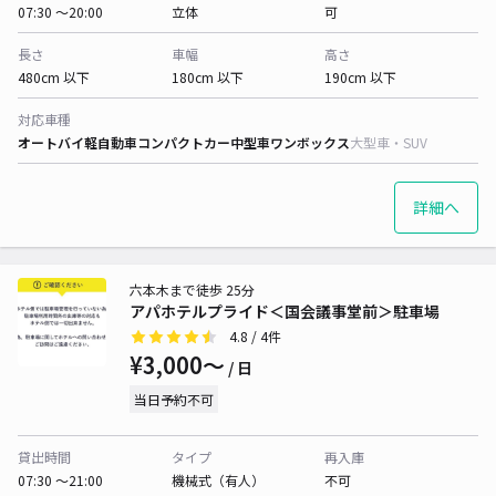
07:30 〜20:00
立体
可
長さ
車幅
高さ
480cm 以下
180cm 以下
190cm 以下
対応車種
オートバイ
軽自動車
コンパクトカー
中型車
ワンボックス
大型車・SUV
詳細へ
六本木まで徒歩 25分
アパホテルプライド＜国会議事堂前＞駐車場
4.8
/ 4件
¥3,000〜
/ 日
当日予約不可
貸出時間
タイプ
再入庫
07:30 〜21:00
機械式（有人）
不可