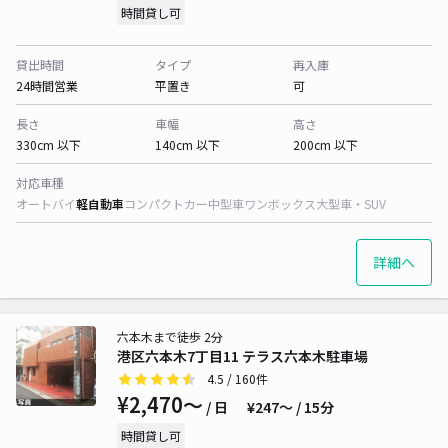
時間貸し可
貸出時間
タイプ
再入庫
24時間営業
平置き
可
長さ
車幅
高さ
330cm 以下
140cm 以下
200cm 以下
対応車種
オートバイ
軽自動車
コンパクトカー
中型車
ワンボックス
大型車・SUV
詳細へ
六本木まで徒歩 2分
港区六本木7丁目11 テラス六本木駐車場
4.5
/ 160件
¥2,470〜
/ 日
¥247〜 / 15分
時間貸し可