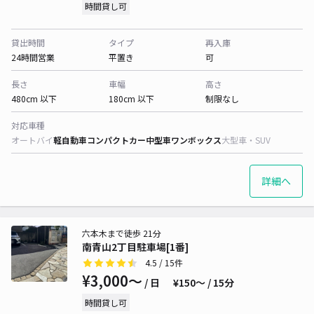
時間貸し可
貸出時間
タイプ
再入庫
24時間営業
平置き
可
長さ
車幅
高さ
480cm 以下
180cm 以下
制限なし
対応車種
オートバイ
軽自動車
コンパクトカー
中型車
ワンボックス
大型車・SUV
詳細へ
六本木まで徒歩 21分
南青山2丁目駐車場[1番]
4.5
/ 15件
¥3,000〜
/ 日
¥150〜 / 15分
時間貸し可