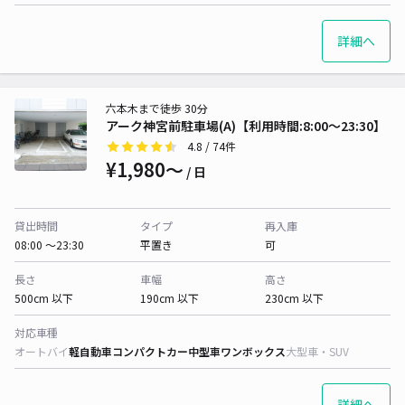
詳細へ
六本木まで徒歩 30分
アーク神宮前駐車場(A)【利用時間:8:00～23:30】
4.8
/ 74件
¥1,980〜
/ 日
貸出時間
タイプ
再入庫
08:00 〜23:30
平置き
可
長さ
車幅
高さ
500cm 以下
190cm 以下
230cm 以下
対応車種
オートバイ
軽自動車
コンパクトカー
中型車
ワンボックス
大型車・SUV
詳細へ