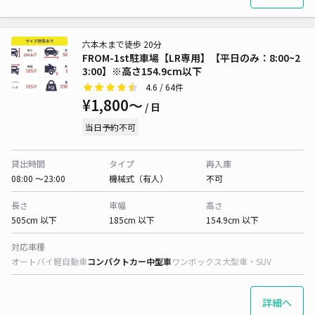
六本木まで徒歩 20分
FROM-1st駐車場【LR専用】【平日のみ：8:00~2
3:00】※高さ154.9cm以下
4.6
/ 64件
¥1,800〜
/ 日
当日予約不可
貸出時間
タイプ
再入庫
08:00 〜23:00
機械式（有人）
不可
長さ
車幅
高さ
505cm 以下
185cm 以下
154.9cm 以下
対応車種
オートバイ
軽自動車
コンパクトカー
中型車
ワンボックス
大型車・SUV
詳細へ