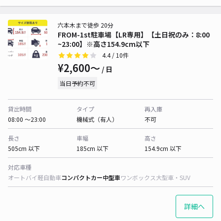
六本木まで徒歩 20分
FROM-1st駐車場【LR専用】【土日祝のみ：8:00
~23:00】※高さ154.9cm以下
4.4
/ 10件
¥2,600〜
/ 日
当日予約不可
貸出時間
タイプ
再入庫
08:00 〜23:00
機械式（有人）
不可
長さ
車幅
高さ
505cm 以下
185cm 以下
154.9cm 以下
対応車種
オートバイ
軽自動車
コンパクトカー
中型車
ワンボックス
大型車・SUV
詳細へ