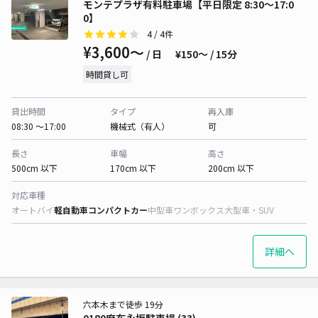
モンテプラザ有料駐車場【平日限定 8:30〜17:0
0】
4
/ 4件
¥3,600〜
/ 日
¥150〜 / 15分
時間貸し可
貸出時間
タイプ
再入庫
08:30 〜17:00
機械式（有人）
可
長さ
車幅
高さ
500cm 以下
170cm 以下
200cm 以下
対応車種
オートバイ
軽自動車
コンパクトカー
中型車
ワンボックス
大型車・SUV
詳細へ
六本木まで徒歩 19分