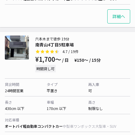
詳細へ
六本木まで徒歩 19分
南青山4丁目5駐車場
4.7
/ 19件
¥1,700〜
/ 日
¥150〜 / 15分
時間貸し可
貸出時間
タイプ
再入庫
24時間営業
平置き
可
長さ
車幅
高さ
430cm 以下
170cm 以下
制限なし
対応車種
オートバイ
軽自動車
コンパクトカー
中型車
ワンボックス
大型車・SUV