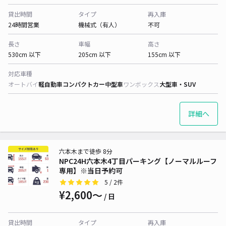
貸出時間
タイプ
再入庫
24時間営業
機械式（有人）
不可
長さ
車幅
高さ
530cm 以下
205cm 以下
155cm 以下
対応車種
オートバイ
軽自動車
コンパクトカー
中型車
ワンボックス
大型車・SUV
詳細へ
六本木まで徒歩 8分
NPC24H六本木4丁目パーキング【ノーマルルーフ
専用】※当日予約可
5
/ 2件
¥2,600〜
/ 日
貸出時間
タイプ
再入庫