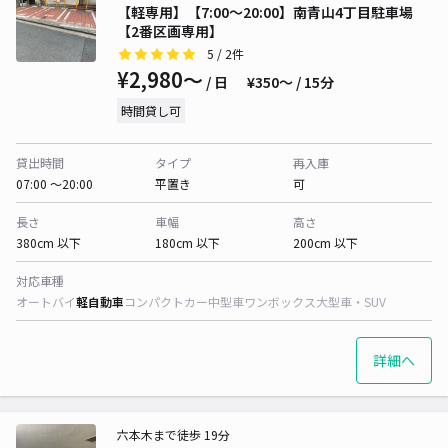
【軽専用】【7:00～20:00】南青山4丁目駐車場
【2番区画専用】
5
/ 2件
¥2,980〜
/ 日
¥350〜 / 15分
時間貸し可
貸出時間
タイプ
再入庫
07:00 〜20:00
平置き
可
長さ
車幅
高さ
380cm 以下
180cm 以下
200cm 以下
対応車種
オートバイ
軽自動車
コンパクトカー
中型車
ワンボックス
大型車・SUV
詳細へ
六本木まで徒歩 19分