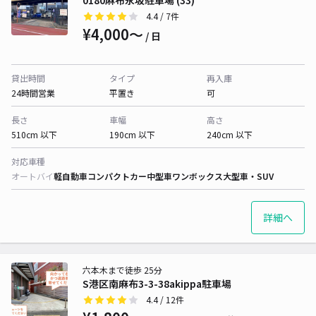
0180麻布永坂駐車場 (33)
4.4
/ 7件
¥4,000〜
/ 日
貸出時間
タイプ
再入庫
24時間営業
平置き
可
長さ
車幅
高さ
510cm 以下
190cm 以下
240cm 以下
対応車種
オートバイ
軽自動車
コンパクトカー
中型車
ワンボックス
大型車・SUV
詳細へ
六本木まで徒歩 25分
S港区南麻布3-3-38akippa駐車場
4.4
/ 12件