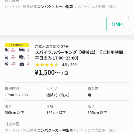
対応車種
オートバイ
軽自動車
コンパクトカー
中型車
ワンボックス
大型車・SUV
詳細へ
六本木まで徒歩 27分
スパイラルパーキング【機械式】【ご利用時間：
平日のみ 17:00~23:00】
4.5
/ 33件
¥1,500〜
/ 日
貸出時間
タイプ
再入庫
17:00 〜23:00
機械式（有人）
可
長さ
車幅
高さ
505cm 以下
185cm 以下
155cm 以下
対応車種
オートバイ
軽自動車
コンパクトカー
中型車
ワンボックス
大型車・SUV