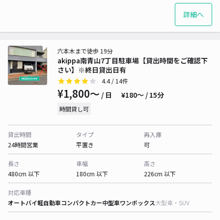
詳細へ
六本木まで徒歩 19分
akippa南青山7丁目駐車場【貸出時間をご確認下
さい】※終日貸出日有
4.4
/ 14件
¥1,800〜
/ 日
¥180〜 / 15分
時間貸し可
貸出時間
タイプ
再入庫
24時間営業
平置き
可
長さ
車幅
高さ
480cm 以下
180cm 以下
226cm 以下
対応車種
オートバイ
軽自動車
コンパクトカー
中型車
ワンボックス
大型車・SUV