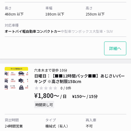
長さ
車幅
高さ
460cm 以下
180cm 以下
250cm 以下
対応車種
オートバイ
軽自動車
コンパクトカー
中型車
ワンボックス
大型車・SUV
詳細へ
六本木まで徒歩 10分
日曜日：【■■12時間パック■■】あじさいパー
キング ※高さ制限158cm
0
/ 0件
¥1,800〜
/ 日
¥150〜 / 15分
時間貸し可
貸出時間
タイプ
再入庫
24時間営業
機械式（有人）
不可