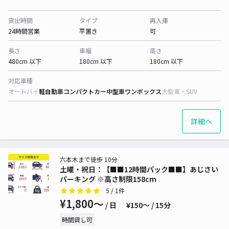
貸出時間
タイプ
再入庫
24時間営業
平置き
可
長さ
車幅
高さ
480cm 以下
180cm 以下
180cm 以下
対応車種
オートバイ
軽自動車
コンパクトカー
中型車
ワンボックス
大型車・SUV
詳細へ
六本木まで徒歩 10分
土曜・祝日：【■■12時間パック■■】あじさい
パーキング ※高さ制限158cm
5
/ 1件
¥1,800〜
/ 日
¥150〜 / 15分
時間貸し可