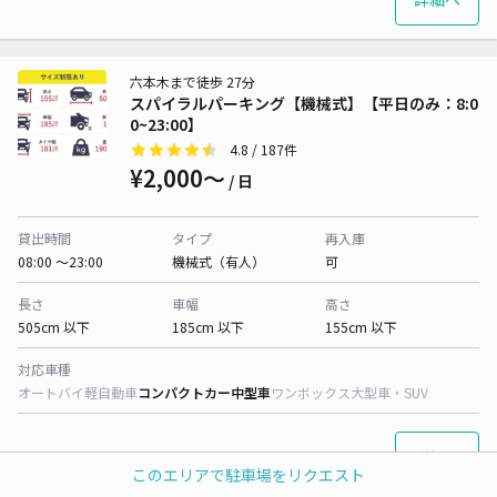
六本木まで徒歩 27分
スパイラルパーキング【機械式】【平日のみ：8:0
0~23:00】
4.8
/ 187件
¥2,000〜
/ 日
貸出時間
タイプ
再入庫
08:00 〜23:00
機械式（有人）
可
長さ
車幅
高さ
505cm 以下
185cm 以下
155cm 以下
対応車種
オートバイ
軽自動車
コンパクトカー
中型車
ワンボックス
大型車・SUV
詳細へ
このエリアで駐車場をリクエスト