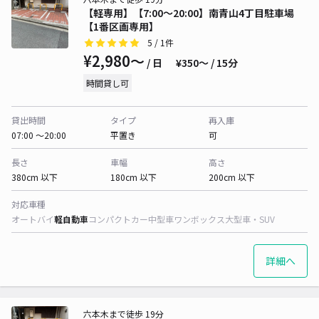
【軽専用】【7:00～20:00】南青山4丁目駐車場
【1番区画専用】
5
/ 1件
¥2,980〜
/ 日
¥350〜 / 15分
時間貸し可
貸出時間
タイプ
再入庫
07:00 〜20:00
平置き
可
長さ
車幅
高さ
380cm 以下
180cm 以下
200cm 以下
対応車種
オートバイ
軽自動車
コンパクトカー
中型車
ワンボックス
大型車・SUV
詳細へ
六本木まで徒歩 19分