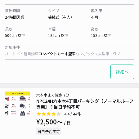
貸出時間
タイプ
再入庫
24時間営業
機械式（有人）
不可
長さ
車幅
高さ
500cm 以下
185cm 以下
158cm 以下
対応車種
オートバイ
軽自動車
コンパクトカー
中型車
ワンボックス
大型車・SUV
詳細へ
六本木まで徒歩 7分
NPC24H六本木4丁目パーキング【ノーマルルーフ
専用】※当日予約不可
4.4
/ 44件
¥2,500〜
/ 日
当日予約不可