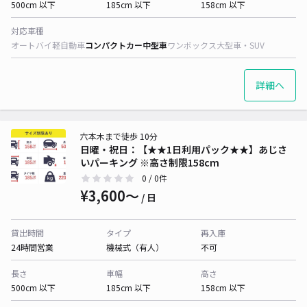
500cm 以下
185cm 以下
158cm 以下
対応車種
オートバイ
軽自動車
コンパクトカー
中型車
ワンボックス
大型車・SUV
詳細へ
六本木まで徒歩 10分
日曜・祝日：【★★1日利用パック★★】あじさ
いパーキング ※高さ制限158cm
0
/ 0件
¥3,600〜
/ 日
貸出時間
タイプ
再入庫
24時間営業
機械式（有人）
不可
長さ
車幅
高さ
500cm 以下
185cm 以下
158cm 以下