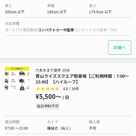
長さ
車幅
高さ
505cm 以下
185cm 以下
179.9cm 以下
対応車種
オートバイ
軽自動車
コンパクトカー
中型車
ワンボックス
大型車・SUV
詳細へ
六本木まで徒歩 25分
青山ライズスクエア駐車場【ご利用時間：7:00～
23:00】【ハイルーフ】
4.8
/ 39件
¥5,500〜
/ 日
当日予約不可
貸出時間
タイプ
再入庫
07:00 〜23:00
機械式（有人）
不可