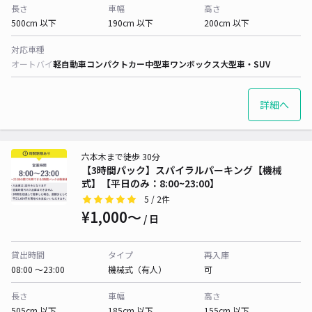
長さ
車幅
高さ
500cm 以下
190cm 以下
200cm 以下
対応車種
オートバイ
軽自動車
コンパクトカー
中型車
ワンボックス
大型車・SUV
詳細へ
六本木まで徒歩 30分
【3時間パック】スパイラルパーキング【機械
式】【平日のみ：8:00~23:00】
5
/ 2件
¥1,000〜
/ 日
貸出時間
タイプ
再入庫
08:00 〜23:00
機械式（有人）
可
長さ
車幅
高さ
505cm 以下
185cm 以下
155cm 以下