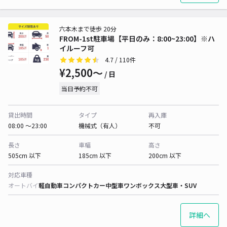
六本木まで徒歩 20分
FROM-1st駐車場【平日のみ：8:00~23:00】※ハ
イルーフ可
4.7
/ 110件
¥2,500〜
/ 日
当日予約不可
貸出時間
タイプ
再入庫
08:00 〜23:00
機械式（有人）
不可
長さ
車幅
高さ
505cm 以下
185cm 以下
200cm 以下
対応車種
オートバイ
軽自動車
コンパクトカー
中型車
ワンボックス
大型車・SUV
詳細へ