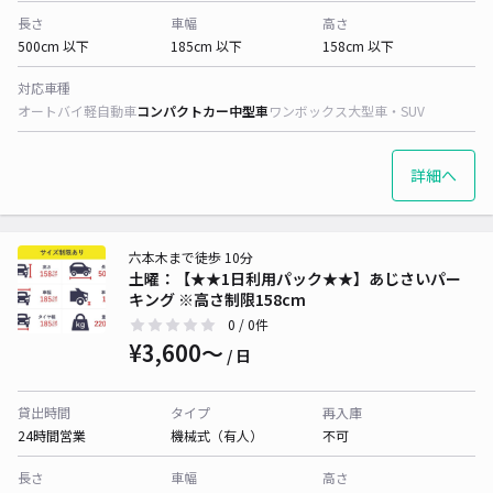
長さ
車幅
高さ
500cm 以下
185cm 以下
158cm 以下
対応車種
オートバイ
軽自動車
コンパクトカー
中型車
ワンボックス
大型車・SUV
詳細へ
六本木まで徒歩 10分
土曜：【★★1日利用パック★★】あじさいパー
キング ※高さ制限158cm
0
/ 0件
¥3,600〜
/ 日
貸出時間
タイプ
再入庫
24時間営業
機械式（有人）
不可
長さ
車幅
高さ