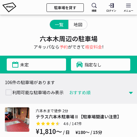
駐車場を貸す
検索
ログイン
メニュー
一覧
地図
六本木周辺の駐車場
アキッパなら
予約
ができて
格安料金
!
未定
指定なし
106件の駐車場があります
利用可能な駐車場のみ表示
六本木まで徒歩 2分
テラス六本木駐車場Ⅱ【駐車場間違い注意】
4.6
/ 147件
¥1,810〜
/ 日
¥180〜 / 15分