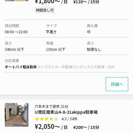
¥1,800〜
/ 日
¥120〜 / 15分
時間貸し可
貸出時間
タイプ
再入庫
08:00 〜22:00
平置き
可
長さ
車幅
高さ
340cm 以下
150cm 以下
制限なし
対応車種
オートバイ
軽自動車
コンパクトカー
中型車
ワンボックス
大型車・SUV
詳細へ
六本木まで徒歩 21分
U港区南青山4-8-21akippa駐車場
4.3
/ 54件
¥2,050〜
/ 日
¥200〜 / 15分