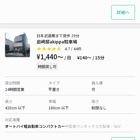
詳細へ
日本武道館まで徒歩 29分
岩﨑邸akippa駐車場
4.7
/ 44件
¥1,440〜
/ 日
¥140〜 / 15分
時間貸し可
貸出時間
タイプ
再入庫
24時間営業
平置き
可
長さ
車幅
高さ
420cm 以下
180cm 以下
制限なし
対応車種
オートバイ
軽自動車
コンパクトカー
中型車
ワンボックス
大型車・SUV