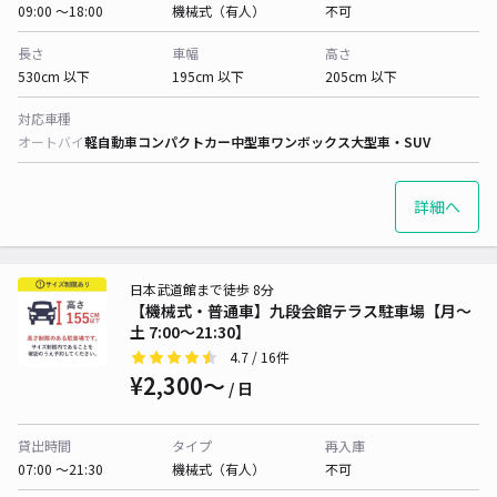
09:00 〜18:00
機械式（有人）
不可
長さ
車幅
高さ
530cm 以下
195cm 以下
205cm 以下
対応車種
オートバイ
軽自動車
コンパクトカー
中型車
ワンボックス
大型車・SUV
詳細へ
日本武道館まで徒歩 8分
【機械式・普通車】九段会館テラス駐車場【月〜
土 7:00〜21:30】
4.7
/ 16件
¥2,300〜
/ 日
貸出時間
タイプ
再入庫
07:00 〜21:30
機械式（有人）
不可