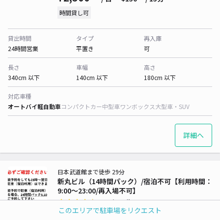
時間貸し可
貸出時間
タイプ
再入庫
24時間営業
平置き
可
長さ
車幅
高さ
340cm 以下
140cm 以下
180cm 以下
対応車種
オートバイ
軽自動車
コンパクトカー
中型車
ワンボックス
大型車・SUV
詳細へ
日本武道館まで徒歩 29分
新丸ビル（14時間パック）/宿泊不可【利用時間：
9:00～23:00/再入場不可】
4.7
/ 216件
このエリアで駐車場をリクエスト
¥2,750〜
/ 日