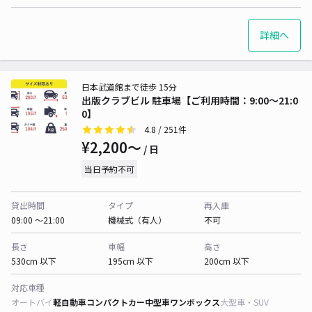
詳細へ
日本武道館まで徒歩 15分
出版クラブビル 駐車場【ご利用時間：9:00～21:0
0】
4.8
/ 251件
¥2,200〜
/ 日
当日予約不可
貸出時間
タイプ
再入庫
09:00 〜21:00
機械式（有人）
不可
長さ
車幅
高さ
530cm 以下
195cm 以下
200cm 以下
対応車種
オートバイ
軽自動車
コンパクトカー
中型車
ワンボックス
大型車・SUV