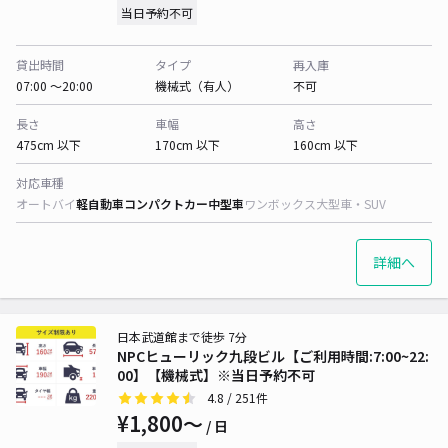
当日予約不可
貸出時間
タイプ
再入庫
07:00 〜20:00
機械式（有人）
不可
長さ
車幅
高さ
475cm 以下
170cm 以下
160cm 以下
対応車種
オートバイ
軽自動車
コンパクトカー
中型車
ワンボックス
大型車・SUV
詳細へ
日本武道館まで徒歩 7分
NPCヒューリック九段ビル【ご利用時間:7:00~22:
00】【機械式】※当日予約不可
4.8
/ 251件
¥1,800〜
/ 日