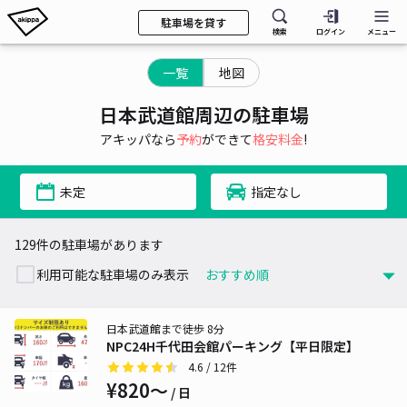
駐車場を貸す
検索
ログイン
メニュー
一覧
地図
日本武道館周辺の駐車場
アキッパなら
予約
ができて
格安料金
!
未定
指定なし
129件の駐車場があります
利用可能な駐車場のみ表示
日本武道館まで徒歩 8分
NPC24H千代田会館パーキング【平日限定】
4.6
/ 12件
¥820〜
/ 日