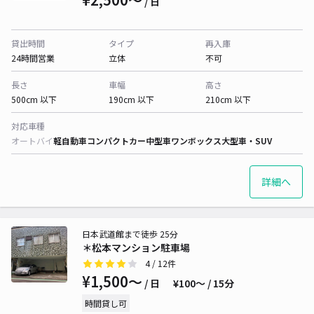
/ 日
貸出時間
タイプ
再入庫
24時間営業
立体
不可
長さ
車幅
高さ
500cm 以下
190cm 以下
210cm 以下
対応車種
オートバイ
軽自動車
コンパクトカー
中型車
ワンボックス
大型車・SUV
詳細へ
日本武道館まで徒歩 25分
＊松本マンション駐車場
4
/ 12件
¥1,500〜
/ 日
¥100〜 / 15分
時間貸し可