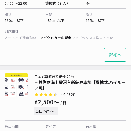
07:00 〜22:00
機械式（有人）
不可
長さ
車幅
高さ
530cm 以下
195cm 以下
155cm 以下
対応車種
オートバイ
軽自動車
コンパクトカー
中型車
ワンボックス
大型車・SUV
詳細へ
日本武道館まで徒歩 23分
三井住友海上駿河台新館駐車場【機械式:ハイルー
フ可】
4.6
/ 92件
¥2,500〜
/ 日
当日予約不可
貸出時間
タイプ
再入庫