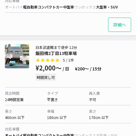
対応車種
オートバイ
軽自動車
コンパクトカー
中型車
ワンボックス
大型車・SUV
詳細へ
日本武道館まで徒歩 12分
飯田橋2丁目13駐車場
5
/ 1件
¥2,000〜
/ 日
¥200〜 / 15分
時間貸し可
貸出時間
タイプ
再入庫
24時間営業
平置き
不可
長さ
車幅
高さ
460cm 以下
180cm 以下
170cm 以下
対応車種
オートバイ
軽自動車
コンパクトカー
中型車
ワンボックス
大型車・SUV