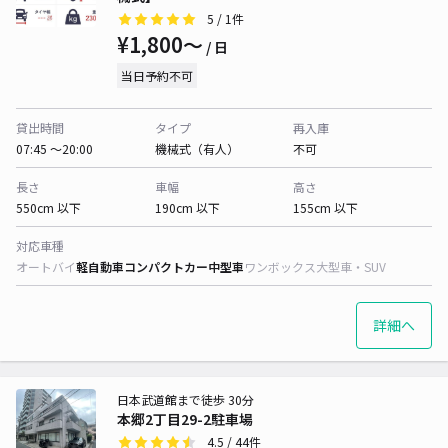
5
/ 1件
¥1,800〜
/ 日
当日予約不可
貸出時間
タイプ
再入庫
07:45 〜20:00
機械式（有人）
不可
長さ
車幅
高さ
550cm 以下
190cm 以下
155cm 以下
対応車種
オートバイ
軽自動車
コンパクトカー
中型車
ワンボックス
大型車・SUV
詳細へ
日本武道館まで徒歩 30分
本郷2丁目29-2駐車場
4.5
/ 44件