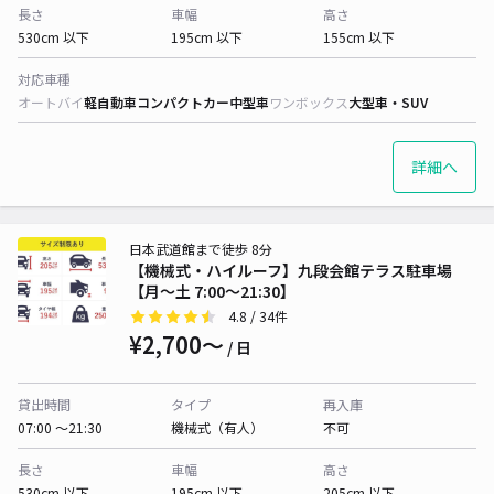
長さ
車幅
高さ
530cm 以下
195cm 以下
155cm 以下
対応車種
オートバイ
軽自動車
コンパクトカー
中型車
ワンボックス
大型車・SUV
詳細へ
日本武道館まで徒歩 8分
【機械式・ハイルーフ】九段会館テラス駐車場
【月〜土 7:00〜21:30】
4.8
/ 34件
¥2,700〜
/ 日
貸出時間
タイプ
再入庫
07:00 〜21:30
機械式（有人）
不可
長さ
車幅
高さ
530cm 以下
195cm 以下
205cm 以下