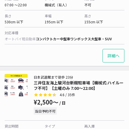
07:00 〜22:00
機械式（有人）
不可
長さ
車幅
高さ
530cm 以下
195cm 以下
155cm 以下
対応車種
オートバイ
軽自動車
コンパクトカー
中型車
ワンボックス
大型車・SUV
詳細へ
日本武道館まで徒歩 23分
三井住友海上駿河台新館駐車場【機械式:ハイルー
フ不可】【土曜のみ 7:00～22:00】
4.6
/ 35件
¥2,500〜
/ 日
当日予約不可
貸出時間
タイプ
再入庫