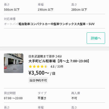
長さ
車幅
高さ
500cm 以下
190cm 以下
280cm 以下
対応車種
オートバイ
軽自動車
コンパクトカー
中型車
ワンボックス
大型車・SUV
詳細へ
日本武道館まで徒歩 24分
大手町ビル駐車場【月〜土 7:00~23:00】
4.8
/ 33件
¥3,500〜
/ 日
当日予約不可
貸出時間
タイプ
再入庫
07:00 〜23:00
平置き
不可
長さ
車幅
高さ