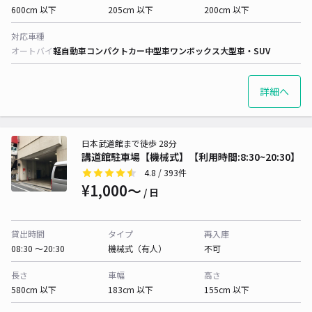
600cm 以下
205cm 以下
200cm 以下
対応車種
オートバイ
軽自動車
コンパクトカー
中型車
ワンボックス
大型車・SUV
詳細へ
日本武道館まで徒歩 28分
講道館駐車場【機械式】【利用時間:8:30~20:30】
4.8
/ 393件
¥1,000〜
/ 日
貸出時間
タイプ
再入庫
08:30 〜20:30
機械式（有人）
不可
長さ
車幅
高さ
580cm 以下
183cm 以下
155cm 以下