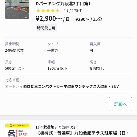
Dパーキング九段北3丁目第1
4.7
/ 175件
¥2,900〜
/ 日
¥290〜 / 15分
時間貸し可
貸出時間
タイプ
再入庫
24時間営業
平置き
可
長さ
車幅
高さ
500cm 以下
190cm 以下
制限なし
対応車種
オートバイ
軽自動車
コンパクトカー
中型車
ワンボックス
大型車・SUV
詳細へ
日本武道館まで徒歩 8分
【機械式・普通車】九段会館テラス駐車場【日・