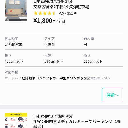
日本武道館まで徒歩 27分
文京区後楽2丁目19 矢澤駐車場
4.9
/ 351件
¥1,800〜
/ 日
貸出時間
タイプ
再入庫
24時間営業
平置き
可
長さ
車幅
高さ
480cm 以下
180cm 以下
210cm 以下
対応車種
オートバイ
軽自動車
コンパクトカー
中型車
ワンボックス
大型車・SUV
詳細へ
日本武道館まで徒歩 30分
NPC24H四谷メディカルキューブパーキング【機
械式】