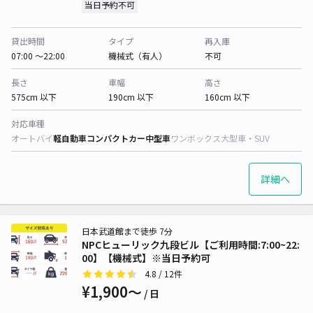
当日予約不可
貸出時間
タイプ
再入庫
07:00 〜22:00
機械式（有人）
不可
長さ
車幅
高さ
575cm 以下
190cm 以下
160cm 以下
対応車種
オートバイ
軽自動車
コンパクトカー
中型車
ワンボックス
大型車・SUV
詳細へ
日本武道館まで徒歩 7分
NPCヒューリック九段ビル【ご利用時間:7:00~22:
00】【機械式】※当日予約可
4.8
/ 12件
¥1,900〜
/ 日