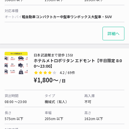
対応車種
オートバイ
軽自動車
コンパクトカー
中型車
ワンボックス
大型車・SUV
詳細へ
日本武道館まで徒歩 15分
ホテルメトロポリタン エドモント【平日限定 8:0
0〜23:00】
4.2
/ 69件
¥1,800〜
/ 日
貸出時間
タイプ
再入庫
08:00 〜23:00
機械式（有人）
不可
長さ
車幅
高さ
575cm 以下
205cm 以下
162cm 以下