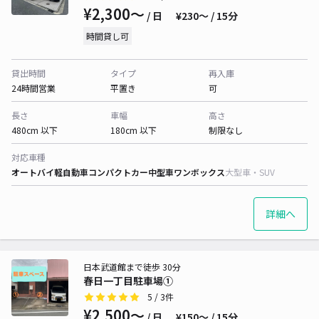
¥2,300〜
/ 日
¥230〜 / 15分
時間貸し可
貸出時間
タイプ
再入庫
24時間営業
平置き
可
長さ
車幅
高さ
480cm 以下
180cm 以下
制限なし
対応車種
オートバイ
軽自動車
コンパクトカー
中型車
ワンボックス
大型車・SUV
詳細へ
日本武道館まで徒歩 30分
春日一丁目駐車場①
5
/ 3件
¥2,500〜
/ 日
¥150〜 / 15分