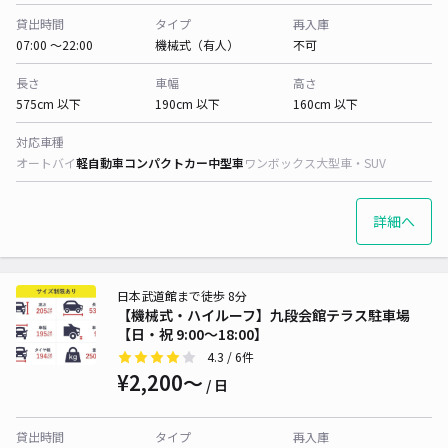
貸出時間
タイプ
再入庫
07:00 〜22:00
機械式（有人）
不可
長さ
車幅
高さ
575cm 以下
190cm 以下
160cm 以下
対応車種
オートバイ
軽自動車
コンパクトカー
中型車
ワンボックス
大型車・SUV
詳細へ
日本武道館まで徒歩 8分
【機械式・ハイルーフ】九段会館テラス駐車場
【日・祝 9:00〜18:00】
4.3
/ 6件
¥2,200〜
/ 日
貸出時間
タイプ
再入庫