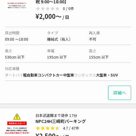
祝 9:00〜18:00】
0
/ 0件
¥2,000〜
/ 日
貸出時間
タイプ
再入庫
09:00 〜18:00
機械式（有人）
不可
長さ
車幅
高さ
530cm 以下
195cm 以下
155cm 以下
対応車種
オートバイ
軽自動車
コンパクトカー
中型車
ワンボックス
大型車・SUV
詳細へ
日本武道館まで徒歩 17分
NPC24H三崎町パーキング
4.7
/ 47件
¥2,500〜