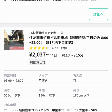
詳細へ
日本武道館まで徒歩 13分
住友商事竹橋ビル駐車場【利用時間:平日のみ 8:00
~22:00】【B1F 地下自走式】
4.7
/ 542件
¥2,037〜
/ 日
¥113〜 / 15分
時間貸し可
貸出時間
タイプ
再入庫
08:00 〜22:00
平置き
可
長さ
車幅
高さ
555cm 以下
190cm 以下
180cm 以下
対応車種
オートバイ
軽自動車
コンパクトカー
中型車
ワンボックス
大型車・SUV