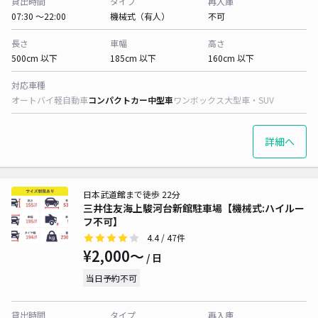
貸出時間
タイプ
再入庫
07:30 〜22:00
機械式（有人）
不可
長さ
車幅
高さ
500cm 以下
185cm 以下
160cm 以下
対応車種
オートバイ
軽自動車
コンパクトカー
中型車
ワンボックス
大型車・SUV
詳細へ
日本武道館まで徒歩 22分
三井住友海上駿河台新館駐車場【機械式:ハイルー
フ不可】
4.4
/ 47件
¥2,000〜
/ 日
当日予約不可
貸出時間
タイプ
再入庫