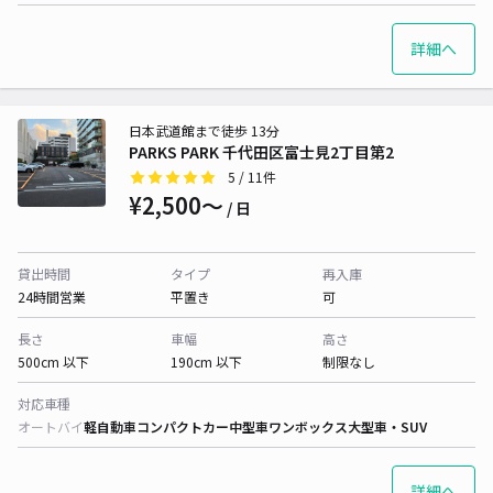
詳細へ
日本武道館まで徒歩 13分
PARKS PARK 千代田区富士見2丁目第2
5
/ 11件
¥2,500〜
/ 日
貸出時間
タイプ
再入庫
24時間営業
平置き
可
長さ
車幅
高さ
500cm 以下
190cm 以下
制限なし
対応車種
オートバイ
軽自動車
コンパクトカー
中型車
ワンボックス
大型車・SUV
詳細へ