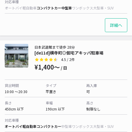
対応車種
オートバイ
軽自動車
コンパクトカー
中型車
ワンボックス
大型車・SUV
詳細へ
日本武道館まで徒歩 28分
[de11d]横寺町◎個宅アキッパ駐車場
4.5
/ 2件
¥1,400〜
/ 日
貸出時間
タイプ
再入庫
10:00 〜20:30
平置き
可
長さ
車幅
高さ
450cm 以下
190cm 以下
制限なし
対応車種
オートバイ
軽自動車
コンパクトカー
中型車
ワンボックス
大型車・SUV