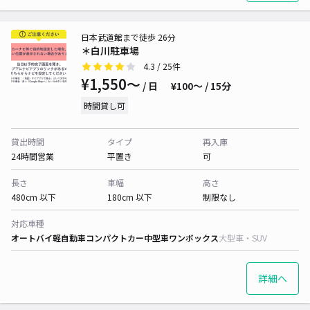
日本武道館まで徒歩 26分
＊白川駐車場
4.3
/ 25件
¥1,550〜
/ 日
¥100〜 / 15分
時間貸し可
貸出時間
タイプ
再入庫
24時間営業
平置き
可
長さ
車幅
高さ
480cm 以下
180cm 以下
制限なし
対応車種
オートバイ
軽自動車
コンパクトカー
中型車
ワンボックス
大型車・SUV
詳細へ