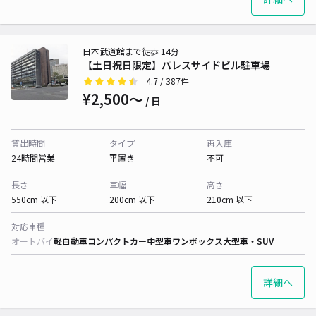
日本武道館まで徒歩 14分
【土日祝日限定】パレスサイドビル駐車場
4.7
/ 387件
¥2,500〜
/ 日
貸出時間
タイプ
再入庫
24時間営業
平置き
不可
長さ
車幅
高さ
550cm 以下
200cm 以下
210cm 以下
対応車種
オートバイ
軽自動車
コンパクトカー
中型車
ワンボックス
大型車・SUV
詳細へ