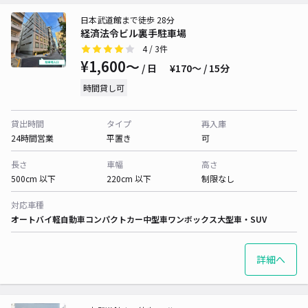
日本武道館まで徒歩 28分
経済法令ビル裏手駐車場
4
/ 3件
¥1,600〜
/ 日
¥170〜 / 15分
時間貸し可
貸出時間
タイプ
再入庫
24時間営業
平置き
可
長さ
車幅
高さ
500cm 以下
220cm 以下
制限なし
対応車種
オートバイ
軽自動車
コンパクトカー
中型車
ワンボックス
大型車・SUV
詳細へ