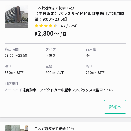
日本武道館まで徒歩 14分
【平日限定】パレスサイドビル駐車場【ご利用時
間：9:00～23:59】
4.7
/ 225件
¥2,800〜
/ 日
貸出時間
タイプ
再入庫
09:00 〜23:59
平置き
不可
長さ
車幅
高さ
550cm 以下
200cm 以下
210cm 以下
対応車種
オートバイ
軽自動車
コンパクトカー
中型車
ワンボックス
大型車・SUV
詳細へ
日本武道館まで徒歩 13分