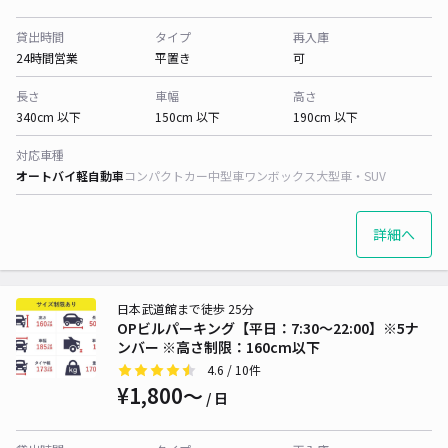
貸出時間
タイプ
再入庫
24時間営業
平置き
可
長さ
車幅
高さ
340cm 以下
150cm 以下
190cm 以下
対応車種
オートバイ
軽自動車
コンパクトカー
中型車
ワンボックス
大型車・SUV
詳細へ
日本武道館まで徒歩 25分
OPビルパーキング【平日：7:30〜22:00】※5ナ
ンバー ※高さ制限：160cm以下
4.6
/ 10件
¥1,800〜
/ 日