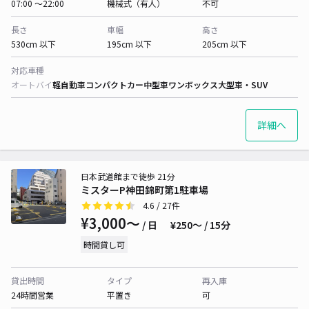
07:00 〜22:00
機械式（有人）
不可
長さ
車幅
高さ
530cm 以下
195cm 以下
205cm 以下
対応車種
オートバイ
軽自動車
コンパクトカー
中型車
ワンボックス
大型車・SUV
詳細へ
日本武道館まで徒歩 21分
ミスターP神田錦町第1駐車場
4.6
/ 27件
¥3,000〜
/ 日
¥250〜 / 15分
時間貸し可
貸出時間
タイプ
再入庫
24時間営業
平置き
可