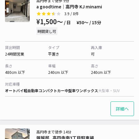
高円寺まで徒歩 9分
a goodtime｜高円寺 KJ minami
3.9
/ 8件
¥1,500〜
/ 日
¥50〜 / 15分
時間貸し可
貸出時間
タイプ
再入庫
24時間営業
平置き
可
長さ
車幅
高さ
480cm 以下
240cm 以下
240cm 以下
対応車種
オートバイ
軽自動車
コンパクトカー
中型車
ワンボックス
大型車・SUV
詳細へ
高円寺まで徒歩 14分
塚越邸_高円寺南3丁目駐車場