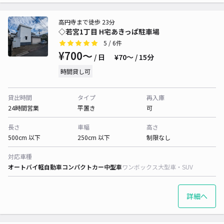
高円寺まで徒歩 23分
◇若宮1丁目 H宅あきっぱ駐車場
5
/ 6件
¥700〜
/ 日
¥70〜 / 15分
時間貸し可
貸出時間
タイプ
再入庫
24時間営業
平置き
可
長さ
車幅
高さ
500cm 以下
250cm 以下
制限なし
対応車種
オートバイ
軽自動車
コンパクトカー
中型車
ワンボックス
大型車・SUV
詳細へ