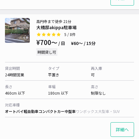
高円寺まで徒歩 21分
大橋邸akippa駐車場
5
/ 8件
¥700〜
/ 日
¥60〜 / 15分
時間貸し可
貸出時間
タイプ
再入庫
24時間営業
平置き
可
長さ
車幅
高さ
460cm 以下
180cm 以下
制限なし
対応車種
オートバイ
軽自動車
コンパクトカー
中型車
ワンボックス
大型車・SUV
詳細へ