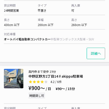
貸出時間
タイプ
再入庫
24時間営業
平置き
可
長さ
車幅
高さ
430cm 以下
200cm 以下
260cm 以下
対応車種
オートバイ
軽自動車
コンパクトカー
中型車
ワンボックス
大型車・SUV
詳細へ
高円寺まで徒歩 19分
中野区野方2丁目14♯akippa駐車場
4.2
/ 6件
¥900〜
/ 日
¥90〜 / 15分
時間貸し可
貸出時間
タイプ
再入庫