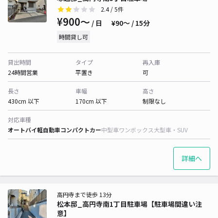
2.4
/ 5件
¥900〜
/ 日
¥90〜 / 15分
時間貸し可
貸出時間
タイプ
再入庫
24時間営業
平置き
可
長さ
車幅
高さ
430cm 以下
170cm 以下
制限なし
対応車種
オートバイ
軽自動車
コンパクトカー
中型車
ワンボックス
大型車・SUV
詳細へ
高円寺まで徒歩 13分
松本邸_高円寺南1丁目駐車場【駐車場間違い注
意】