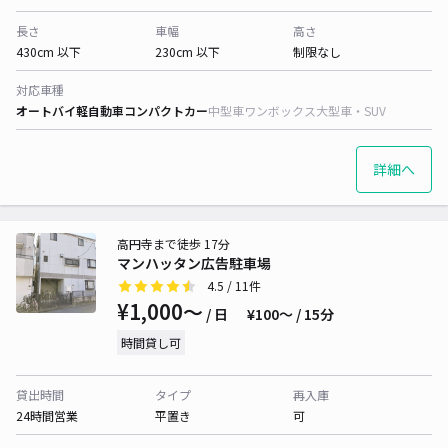
長さ
車幅
高さ
430cm 以下
230cm 以下
制限なし
対応車種
オートバイ
軽自動車
コンパクトカー
中型車
ワンボックス
大型車・SUV
詳細へ
高円寺まで徒歩 17分
マンハッタン広告駐車場
4.5
/ 11件
¥1,000〜
/ 日
¥100〜 / 15分
時間貸し可
貸出時間
タイプ
再入庫
24時間営業
平置き
可