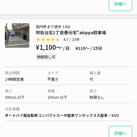
詳細へ
高円寺まで徒歩 14分
阿佐谷北1丁目春元宅"akippa駐車場
4.7
/ 23件
¥1,100〜
/ 日
¥110〜 / 15分
時間貸し可
貸出時間
タイプ
再入庫
24時間営業
平置き
可
長さ
車幅
高さ
500cm 以下
250cm 以下
制限なし
対応車種
オートバイ
軽自動車
コンパクトカー
中型車
ワンボックス
大型車・SUV
詳細へ