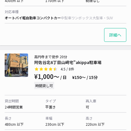
430cm 以下
170cm 以下
制限なし
対応車種
オートバイ
軽自動車
コンパクトカー
中型車
ワンボックス
大型車・SUV
詳細へ
高円寺まで徒歩 20分
阿佐谷北6丁目山﨑宅"akippa駐車場
4.5
/ 8件
¥1,000〜
/ 日
¥150〜 / 15分
時間貸し可
貸出時間
タイプ
再入庫
24時間営業
平置き
可
長さ
車幅
高さ
480cm 以下
230cm 以下
220cm 以下