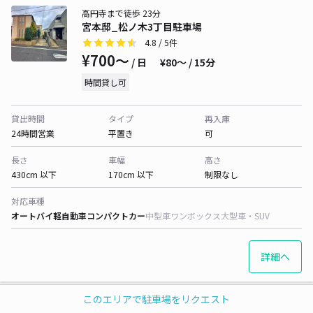
高円寺まで徒歩 23分
宮本邸_松ノ木3丁目駐車場
4.8
/ 5件
¥700〜
/ 日
¥80〜 / 15分
時間貸し可
貸出時間
タイプ
再入庫
24時間営業
平置き
可
長さ
車幅
高さ
430cm 以下
170cm 以下
制限なし
対応車種
オートバイ
軽自動車
コンパクトカー
中型車
ワンボックス
大型車・SUV
詳細へ
このエリアで駐車場をリクエスト
高円寺まで徒歩 23分