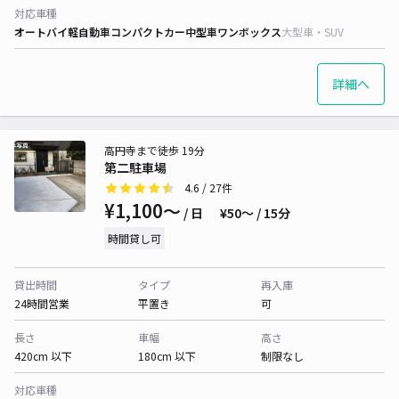
対応車種
オートバイ
軽自動車
コンパクトカー
中型車
ワンボックス
大型車・SUV
詳細へ
高円寺まで徒歩 19分
第二駐車場
4.6
/ 27件
¥1,100〜
/ 日
¥50〜 / 15分
時間貸し可
貸出時間
タイプ
再入庫
24時間営業
平置き
可
長さ
車幅
高さ
420cm 以下
180cm 以下
制限なし
対応車種