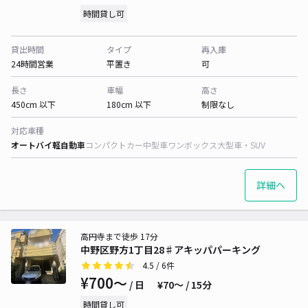
時間貸し可
貸出時間
タイプ
再入庫
24時間営業
平置き
可
長さ
車幅
高さ
450cm 以下
180cm 以下
制限なし
対応車種
オートバイ
軽自動車
コンパクトカー
中型車
ワンボックス
大型車・SUV
詳細へ
高円寺まで徒歩 17分
中野区野方1丁目28♯アキッパパーキング
4.5
/ 6件
¥700〜
/ 日
¥70〜 / 15分
時間貸し可