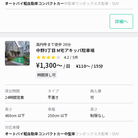
オートバイ
軽自動車
コンパクトカー
中型車
ワンボックス
大型車・SUV
詳細へ
高円寺まで徒歩 20分
中野3丁目 M宅アキッパ駐車場
4.2
/ 5件
¥1,300〜
/ 日
¥110〜 / 15分
時間貸し可
貸出時間
タイプ
再入庫
24時間営業
平置き
可
長さ
車幅
高さ
460cm 以下
250cm 以下
制限なし
対応車種
オートバイ
軽自動車
コンパクトカー
中型車
ワンボックス
大型車・SUV