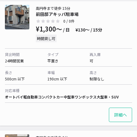
高円寺まで徒歩 15分
前田邸アキッパ駐車場
0
/ 0件
¥1,300〜
/ 日
¥130〜 / 15分
時間貸し可
貸出時間
タイプ
再入庫
24時間営業
平置き
可
長さ
車幅
高さ
500cm 以下
190cm 以下
制限なし
対応車種
オートバイ
軽自動車
コンパクトカー
中型車
ワンボックス
大型車・SUV
詳細へ