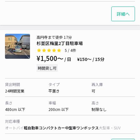
詳細へ
高円寺まで徒歩 17分
杉並区梅里2丁目駐車場
5
/ 4件
¥1,500〜
/ 日
¥150〜 / 15分
時間貸し可
貸出時間
タイプ
再入庫
24時間営業
平置き
可
長さ
車幅
高さ
480cm 以下
200cm 以下
制限なし
対応車種
オートバイ
軽自動車
コンパクトカー
中型車
ワンボックス
大型車・SUV