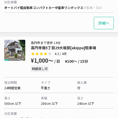
対応車種
オートバイ
軽自動車
コンパクトカー
中型車
ワンボックス
大型車・SUV
詳細へ
高円寺まで徒歩 14分
高円寺南5丁目29大坂邸[akippa]駐車場
4.3
/ 4件
¥1,000〜
/ 日
¥100〜 / 15分
時間貸し可
貸出時間
タイプ
再入庫
24時間営業
平置き
可
長さ
車幅
高さ
500cm 以下
200cm 以下
240cm 以下
対応車種