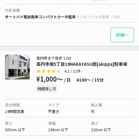
対応車種
オートバイ
軽自動車
コンパクトカー
中型車
ワンボックス
大型車・SUV
詳細へ
高円寺まで徒歩 12分
高円寺南5丁目18NAKAYASU邸[akippa]駐車場
4.2
/ 11件
¥1,000〜
/ 日
¥100〜 / 15分
時間貸し可
貸出時間
タイプ
再入庫
24時間営業
平置き
可
長さ
車幅
高さ
500cm 以下
240cm 以下
220cm 以下