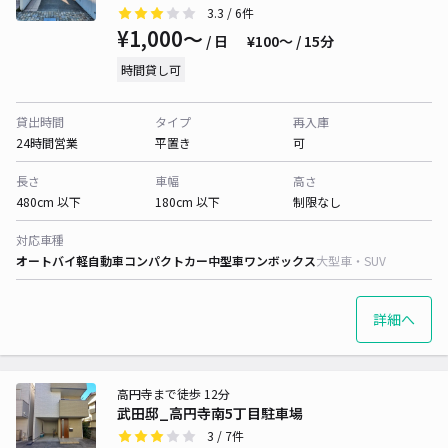
3.3
/ 6件
¥1,000〜
/ 日
¥100〜 / 15分
時間貸し可
貸出時間
タイプ
再入庫
24時間営業
平置き
可
長さ
車幅
高さ
480cm 以下
180cm 以下
制限なし
対応車種
オートバイ
軽自動車
コンパクトカー
中型車
ワンボックス
大型車・SUV
詳細へ
高円寺まで徒歩 12分
武田邸_高円寺南5丁目駐車場
3
/ 7件