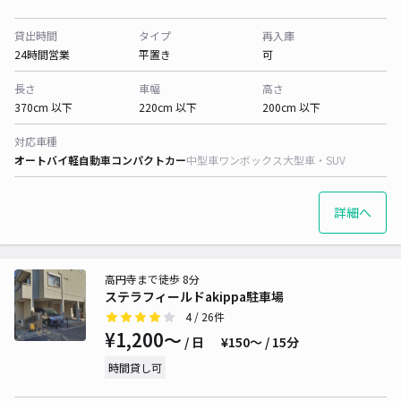
貸出時間
タイプ
再入庫
24時間営業
平置き
可
長さ
車幅
高さ
370cm 以下
220cm 以下
200cm 以下
対応車種
オートバイ
軽自動車
コンパクトカー
中型車
ワンボックス
大型車・SUV
詳細へ
高円寺まで徒歩 8分
ステラフィールドakippa駐車場
4
/ 26件
¥1,200〜
/ 日
¥150〜 / 15分
時間貸し可