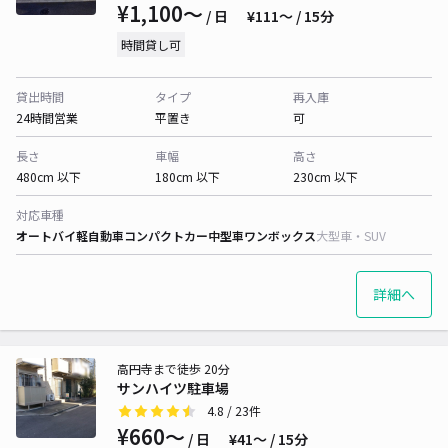
¥1,100〜
/ 日
¥111〜 / 15分
時間貸し可
貸出時間
タイプ
再入庫
24時間営業
平置き
可
長さ
車幅
高さ
480cm 以下
180cm 以下
230cm 以下
対応車種
オートバイ
軽自動車
コンパクトカー
中型車
ワンボックス
大型車・SUV
詳細へ
高円寺まで徒歩 20分
サンハイツ駐車場
4.8
/ 23件
¥660〜
/ 日
¥41〜 / 15分