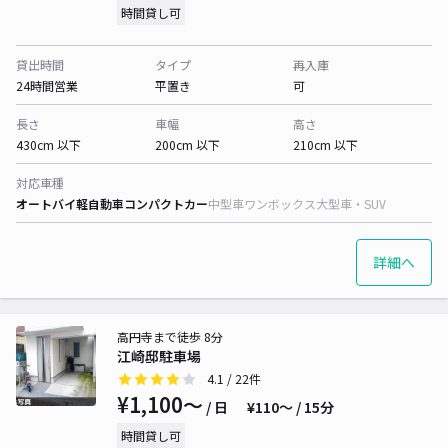
時間貸し可
貸出時間
タイプ
再入庫
24時間営業
平置き
可
長さ
車幅
高さ
430cm 以下
200cm 以下
210cm 以下
対応車種
オートバイ
軽自動車
コンパクトカー
中型車
ワンボックス
大型車・SUV
詳細へ
高円寺まで徒歩 8分
江崎邸駐車場
4.1
/ 22件
¥1,100〜
/ 日
¥110〜 / 15分
時間貸し可