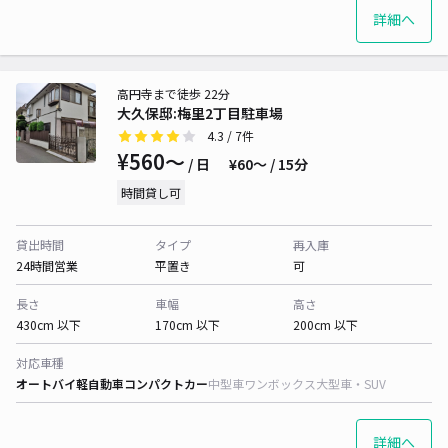
詳細へ
高円寺まで徒歩 22分
大久保邸:梅里2丁目駐車場
4.3
/ 7件
¥560〜
/ 日
¥60〜 / 15分
時間貸し可
貸出時間
タイプ
再入庫
24時間営業
平置き
可
長さ
車幅
高さ
430cm 以下
170cm 以下
200cm 以下
対応車種
オートバイ
軽自動車
コンパクトカー
中型車
ワンボックス
大型車・SUV
詳細へ