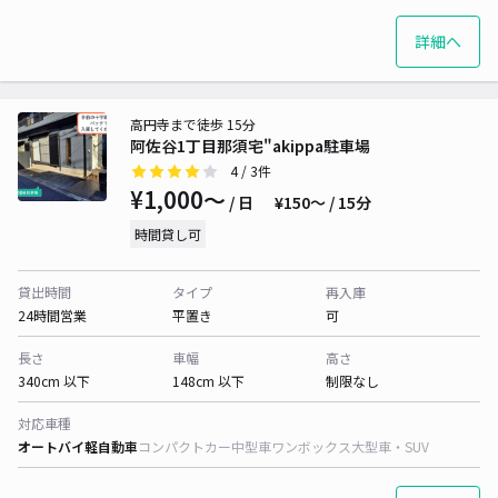
詳細へ
高円寺まで徒歩 15分
阿佐谷1丁目那須宅"akippa駐車場
4
/ 3件
¥1,000〜
/ 日
¥150〜 / 15分
時間貸し可
貸出時間
タイプ
再入庫
24時間営業
平置き
可
長さ
車幅
高さ
340cm 以下
148cm 以下
制限なし
対応車種
オートバイ
軽自動車
コンパクトカー
中型車
ワンボックス
大型車・SUV