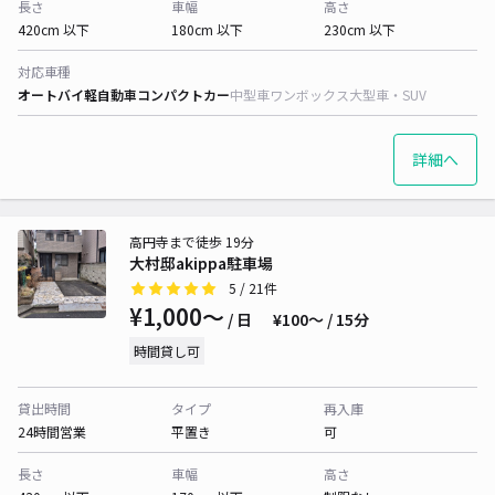
長さ
車幅
高さ
420cm 以下
180cm 以下
230cm 以下
対応車種
オートバイ
軽自動車
コンパクトカー
中型車
ワンボックス
大型車・SUV
詳細へ
高円寺まで徒歩 19分
大村邸akippa駐車場
5
/ 21件
¥1,000〜
/ 日
¥100〜 / 15分
時間貸し可
貸出時間
タイプ
再入庫
24時間営業
平置き
可
長さ
車幅
高さ