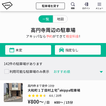
駐車場を貸す
検索
ログイン
メニュー
一覧
地図
高円寺周辺の駐車場
アキッパなら
予約
ができて
格安料金
!
未定
指定なし
142件の駐車場があります
利用可能な駐車場のみ表示
高円寺まで徒歩 10分
大和町１丁目村上宅"akippa駐車場
4.6
/ 20件
¥800〜
/ 日
¥80〜 / 15分