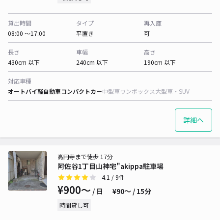
貸出時間
タイプ
再入庫
08:00 〜17:00
平置き
可
長さ
車幅
高さ
430cm 以下
240cm 以下
190cm 以下
対応車種
オートバイ
軽自動車
コンパクトカー
中型車
ワンボックス
大型車・SUV
詳細へ
高円寺まで徒歩 17分
阿佐谷1丁目山神宅"akippa駐車場
4.1
/ 9件
¥900〜
/ 日
¥90〜 / 15分
時間貸し可