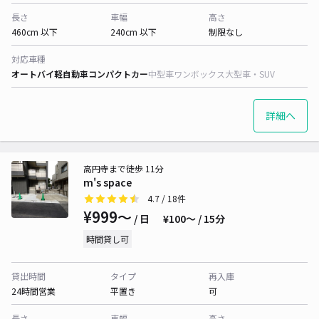
長さ
車幅
高さ
460cm 以下
240cm 以下
制限なし
対応車種
オートバイ
軽自動車
コンパクトカー
中型車
ワンボックス
大型車・SUV
詳細へ
高円寺まで徒歩 11分
m's space
4.7
/ 18件
¥999〜
/ 日
¥100〜 / 15分
時間貸し可
貸出時間
タイプ
再入庫
24時間営業
平置き
可
長さ
車幅
高さ