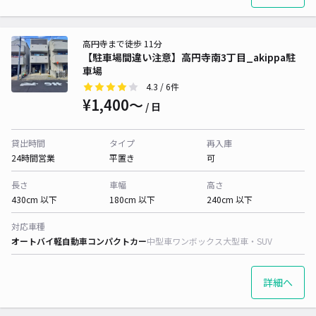
高円寺まで徒歩 11分
【駐車場間違い注意】高円寺南3丁目_akippa駐
車場
4.3
/ 6件
¥1,400〜
/ 日
貸出時間
タイプ
再入庫
24時間営業
平置き
可
長さ
車幅
高さ
430cm 以下
180cm 以下
240cm 以下
対応車種
オートバイ
軽自動車
コンパクトカー
中型車
ワンボックス
大型車・SUV
詳細へ