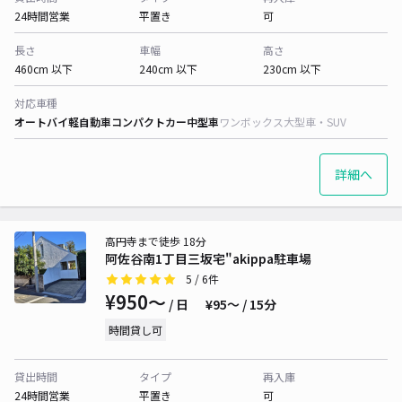
24時間営業
平置き
可
長さ
車幅
高さ
460cm 以下
240cm 以下
230cm 以下
対応車種
オートバイ
軽自動車
コンパクトカー
中型車
ワンボックス
大型車・SUV
詳細へ
高円寺まで徒歩 18分
阿佐谷南1丁目三坂宅"akippa駐車場
5
/ 6件
¥950〜
/ 日
¥95〜 / 15分
時間貸し可
貸出時間
タイプ
再入庫
24時間営業
平置き
可