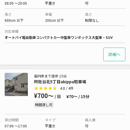
08:00 〜20:00
平置き
可
長さ
車幅
高さ
600cm 以下
200cm 以下
制限なし
対応車種
オートバイ
軽自動車
コンパクトカー
中型車
ワンボックス
大型車・SUV
詳細へ
高円寺まで徒歩 15分
阿佐谷北5丁目akippa駐車場
4.8
/ 4件
¥700〜
/ 日
¥70〜 / 15分
時間貸し可
貸出時間
タイプ
再入庫
07:00 〜17:00
平置き
可