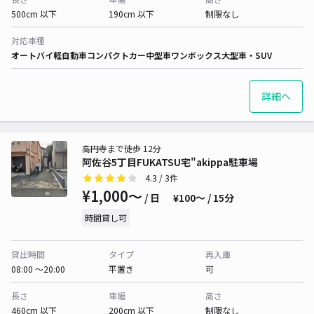
500cm 以下
190cm 以下
制限なし
対応車種
オートバイ
軽自動車
コンパクトカー
中型車
ワンボックス
大型車・SUV
詳細へ
高円寺まで徒歩 12分
阿佐谷5丁目FUKATSU宅"akippa駐車場
4.3
/ 3件
¥1,000〜
/ 日
¥100〜 / 15分
時間貸し可
貸出時間
タイプ
再入庫
08:00 〜20:00
平置き
可
長さ
車幅
高さ
460cm 以下
200cm 以下
制限なし