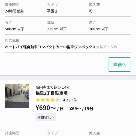
貸出時間
タイプ
再入庫
24時間営業
平置き
可
長さ
車幅
高さ
500cm 以下
230cm 以下
260cm 以下
対応車種
オートバイ
軽自動車
コンパクトカー
中型車
ワンボックス
大型車・SUV
詳細へ
高円寺まで徒歩 14分
梅里2丁目駐車場
4.2
/ 5件
¥690〜
/ 日
¥69〜 / 15分
時間貸し可
貸出時間
タイプ
再入庫