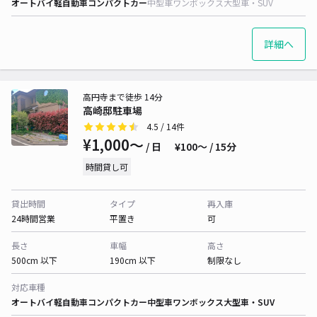
オートバイ
軽自動車
コンパクトカー
中型車
ワンボックス
大型車・SUV
詳細へ
高円寺まで徒歩 14分
高崎邸駐車場
4.5
/ 14件
¥1,000〜
/ 日
¥100〜 / 15分
時間貸し可
貸出時間
タイプ
再入庫
24時間営業
平置き
可
長さ
車幅
高さ
500cm 以下
190cm 以下
制限なし
対応車種
オートバイ
軽自動車
コンパクトカー
中型車
ワンボックス
大型車・SUV