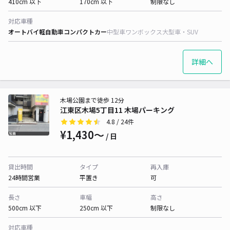
410cm 以下
170cm 以下
制限なし
対応車種
オートバイ
軽自動車
コンパクトカー
中型車
ワンボックス
大型車・SUV
詳細へ
木場公園まで徒歩 12分
江東区木場5丁目11 木場パーキング
4.8
/ 24件
¥1,430〜
/ 日
貸出時間
タイプ
再入庫
24時間営業
平置き
可
長さ
車幅
高さ
500cm 以下
250cm 以下
制限なし
対応車種