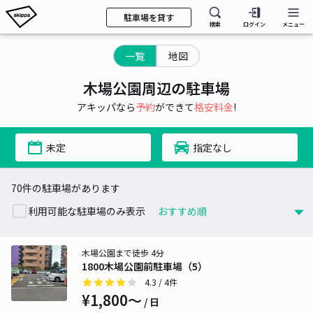
駐車場を貸す
検索
ログイン
メニュー
一覧
地図
木場公園周辺の駐車場
アキッパなら
予約
ができて
格安料金
!
未定
指定なし
70件の駐車場があります
利用可能な駐車場のみ表示
木場公園まで徒歩 4分
1800木場公園前駐車場（5）
4.3
/ 4件
¥1,800〜
/ 日