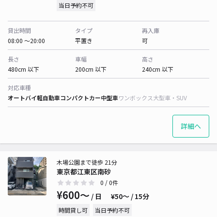
当日予約不可
貸出時間
タイプ
再入庫
08:00 〜20:00
平置き
可
長さ
車幅
高さ
480cm 以下
200cm 以下
240cm 以下
対応車種
オートバイ
軽自動車
コンパクトカー
中型車
ワンボックス
大型車・SUV
詳細へ
木場公園まで徒歩 21分
東京都江東区南砂
0
/ 0件
¥600〜
/ 日
¥50〜 / 15分
時間貸し可
当日予約不可