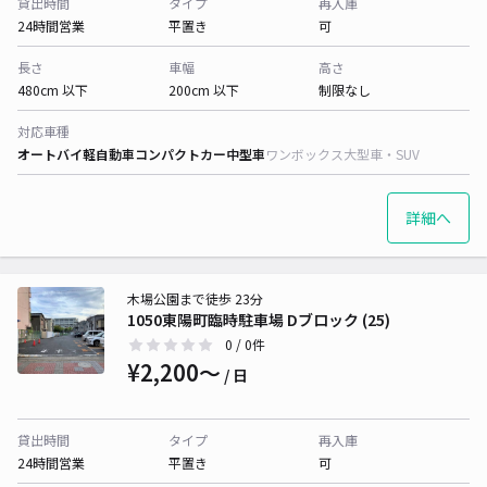
貸出時間
タイプ
再入庫
24時間営業
平置き
可
長さ
車幅
高さ
480cm 以下
200cm 以下
制限なし
対応車種
オートバイ
軽自動車
コンパクトカー
中型車
ワンボックス
大型車・SUV
詳細へ
木場公園まで徒歩 23分
1050東陽町臨時駐車場 Dブロック (25)
0
/ 0件
¥2,200〜
/ 日
貸出時間
タイプ
再入庫
24時間営業
平置き
可