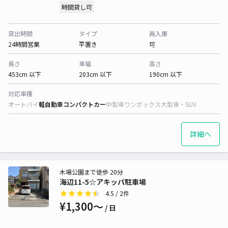
時間貸し可
貸出時間
タイプ
再入庫
24時間営業
平置き
可
長さ
車幅
高さ
453cm 以下
203cm 以下
190cm 以下
対応車種
オートバイ
軽自動車
コンパクトカー
中型車
ワンボックス
大型車・SUV
詳細へ
木場公園まで徒歩 20分
海辺11-5☆アキッパ駐車場
4.5
/ 2件
¥1,300〜
/ 日