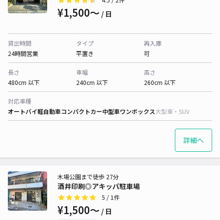
¥1,500〜
/ 日
貸出時間
タイプ
再入庫
24時間営業
平置き
可
長さ
車幅
高さ
480cm 以下
240cm 以下
260cm 以下
対応車種
オートバイ
軽自動車
コンパクトカー
中型車
ワンボックス
大型車・SUV
詳細へ
木場公園まで徒歩 27分
酒井印刷◎アキッパ駐車場
5
/ 1件
¥1,500〜
/ 日