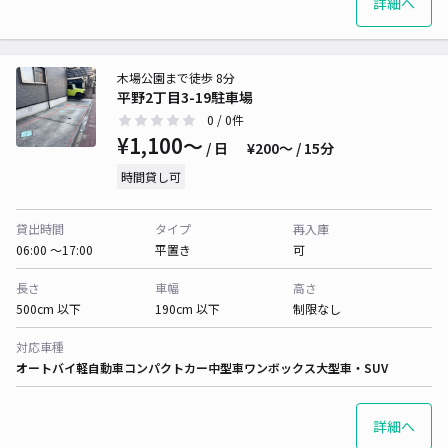
詳細へ
木場公園まで徒歩 8分
平野2丁目3-19駐車場
0
/ 0件
¥1,100〜
/ 日
¥200〜 / 15分
時間貸し可
貸出時間
タイプ
再入庫
06:00 〜17:00
平置き
可
長さ
車幅
高さ
500cm 以下
190cm 以下
制限なし
対応車種
オートバイ
軽自動車
コンパクトカー
中型車
ワンボックス
大型車・SUV
詳細へ