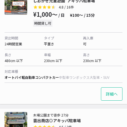
しおかぜ児童遊園"アキッパ駐車場
4.8
/ 16件
¥1,000〜
/ 日
¥100〜 / 15分
時間貸し可
貸出時間
タイプ
再入庫
24時間営業
平置き
可
長さ
車幅
高さ
480cm 以下
230cm 以下
230cm 以下
対応車種
オートバイ
軽自動車
コンパクトカー
中型車
ワンボックス
大型車・SUV
詳細へ
木場公園まで徒歩 27分
雲出商店◎アキッパ駐車場
4.5
/ 2件