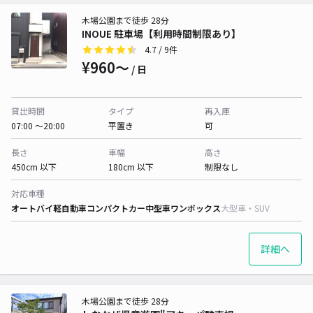
木場公園まで徒歩 28分
INOUE 駐車場【利用時間制限あり】
4.7
/ 9件
¥960〜
/ 日
貸出時間
タイプ
再入庫
07:00 〜20:00
平置き
可
長さ
車幅
高さ
450cm 以下
180cm 以下
制限なし
対応車種
オートバイ
軽自動車
コンパクトカー
中型車
ワンボックス
大型車・SUV
詳細へ
木場公園まで徒歩 28分