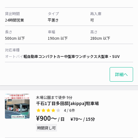
貸出時間
タイプ
再入庫
24時間営業
平置き
可
長さ
車幅
高さ
500cm 以下
190cm 以下
280cm 以下
対応車種
オートバイ
軽自動車
コンパクトカー
中型車
ワンボックス
大型車・SUV
詳細へ
木場公園まで徒歩 9分
千石1丁目多田邸[akippa]駐車場
4
/ 6件
¥900〜
/ 日
¥70〜 / 15分
時間貸し可