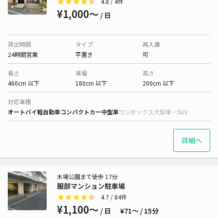
4.8
/ 4件
¥1,000〜
/ 日
貸出時間
タイプ
再入庫
24時間営業
平置き
可
長さ
車幅
高さ
460cm 以下
180cm 以下
200cm 以下
対応車種
オートバイ
軽自動車
コンパクトカー
中型車
ワンボックス
大型車・SUV
詳細へ
木場公園まで徒歩 17分
服部マンション駐車場
4.7
/ 84件
¥1,100〜
/ 日
¥71〜 / 15分