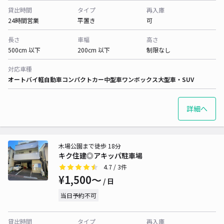
貸出時間
タイプ
再入庫
24時間営業
平置き
可
長さ
車幅
高さ
500cm 以下
200cm 以下
制限なし
対応車種
オートバイ
軽自動車
コンパクトカー
中型車
ワンボックス
大型車・SUV
詳細へ
木場公園まで徒歩 18分
キク住建◎アキッパ駐車場
4.7
/ 3件
¥1,500〜
/ 日
当日予約不可
貸出時間
タイプ
再入庫