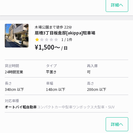
詳細へ
木場公園まで徒歩 22分
扇橋3丁目板倉邸[akippa]駐車場
1
/ 1件
¥1,500〜
/ 日
貸出時間
タイプ
再入庫
24時間営業
平置き
可
長さ
車幅
高さ
340cm 以下
148cm 以下
200cm 以下
対応車種
オートバイ
軽自動車
コンパクトカー
中型車
ワンボックス
大型車・SUV
詳細へ