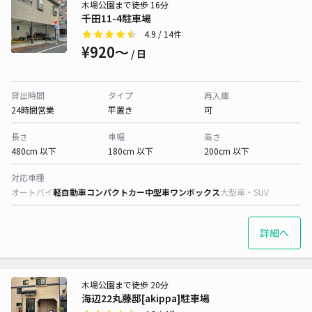
木場公園まで徒歩 16分
千田11-4駐車場
4.9
/ 14件
¥920〜
/ 日
貸出時間
タイプ
再入庫
24時間営業
平置き
可
長さ
車幅
高さ
480cm 以下
180cm 以下
200cm 以下
対応車種
オートバイ
軽自動車
コンパクトカー
中型車
ワンボックス
大型車・SUV
詳細へ
木場公園まで徒歩 20分
海辺22丸藤邸[akippa]駐車場