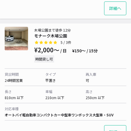
詳細へ
木場公園まで徒歩 12分
モナーク木場公園
5
/ 3件
¥2,000〜
/ 日
¥150〜 / 15分
時間貸し可
貸出時間
タイプ
再入庫
24時間営業
平置き
可
長さ
車幅
高さ
810cm 以下
210cm 以下
250cm 以下
対応車種
オートバイ
軽自動車
コンパクトカー
中型車
ワンボックス
大型車・SUV