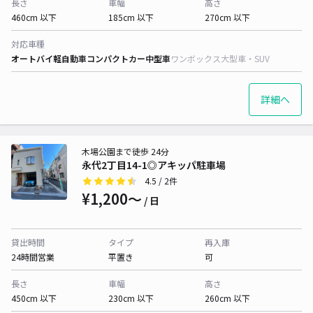
長さ
車幅
高さ
460cm 以下
185cm 以下
270cm 以下
対応車種
オートバイ
軽自動車
コンパクトカー
中型車
ワンボックス
大型車・SUV
詳細へ
木場公園まで徒歩 24分
永代2丁目14-1◎アキッパ駐車場
4.5
/ 2件
¥1,200〜
/ 日
貸出時間
タイプ
再入庫
24時間営業
平置き
可
長さ
車幅
高さ
450cm 以下
230cm 以下
260cm 以下