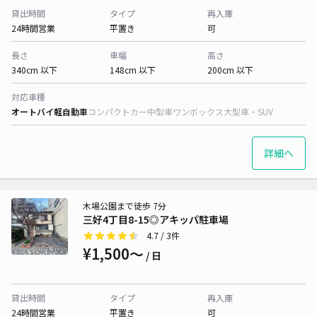
貸出時間
タイプ
再入庫
24時間営業
平置き
可
長さ
車幅
高さ
340cm 以下
148cm 以下
200cm 以下
対応車種
オートバイ
軽自動車
コンパクトカー
中型車
ワンボックス
大型車・SUV
詳細へ
木場公園まで徒歩 7分
三好4丁目8-15◎アキッパ駐車場
4.7
/ 3件
¥1,500〜
/ 日
貸出時間
タイプ
再入庫
24時間営業
平置き
可