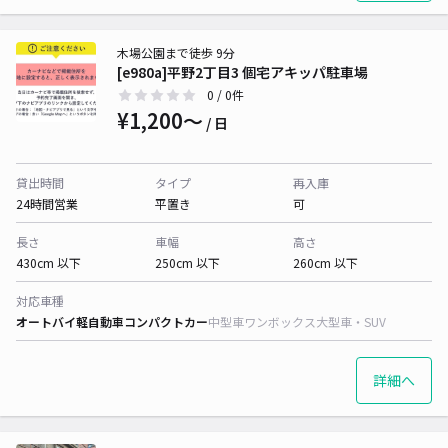
木場公園まで徒歩 9分
[e980a]平野2丁目3 個宅アキッパ駐車場
0
/ 0件
¥1,200〜
/ 日
貸出時間
タイプ
再入庫
24時間営業
平置き
可
長さ
車幅
高さ
430cm 以下
250cm 以下
260cm 以下
対応車種
オートバイ
軽自動車
コンパクトカー
中型車
ワンボックス
大型車・SUV
詳細へ