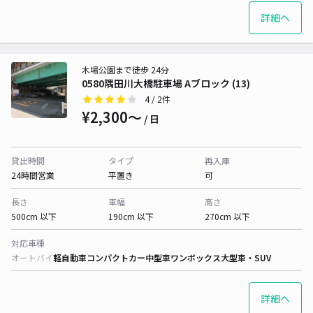
詳細へ
木場公園まで徒歩 24分
0580隅田川大橋駐車場 Aブロック (13)
4
/ 2件
¥2,300〜
/ 日
貸出時間
タイプ
再入庫
24時間営業
平置き
可
長さ
車幅
高さ
500cm 以下
190cm 以下
270cm 以下
対応車種
オートバイ
軽自動車
コンパクトカー
中型車
ワンボックス
大型車・SUV
詳細へ