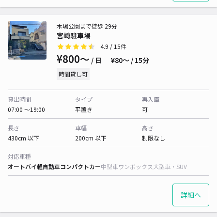
木場公園まで徒歩 29分
宮崎駐車場
4.9
/ 15件
¥800〜
/ 日
¥80〜 / 15分
時間貸し可
貸出時間
タイプ
再入庫
07:00 〜19:00
平置き
可
長さ
車幅
高さ
430cm 以下
200cm 以下
制限なし
対応車種
オートバイ
軽自動車
コンパクトカー
中型車
ワンボックス
大型車・SUV
詳細へ