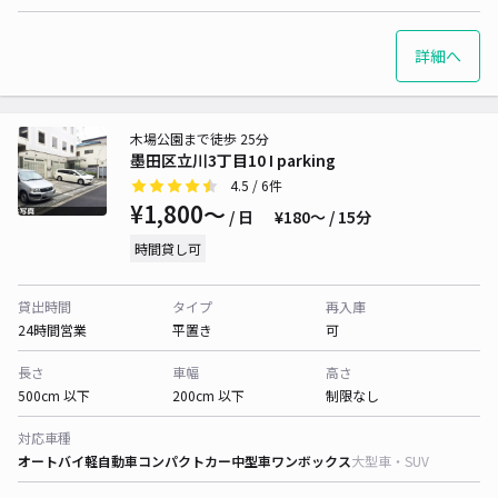
詳細へ
木場公園まで徒歩 25分
墨田区立川3丁目10 I parking
4.5
/ 6件
¥1,800〜
/ 日
¥180〜 / 15分
時間貸し可
貸出時間
タイプ
再入庫
24時間営業
平置き
可
長さ
車幅
高さ
500cm 以下
200cm 以下
制限なし
対応車種
オートバイ
軽自動車
コンパクトカー
中型車
ワンボックス
大型車・SUV