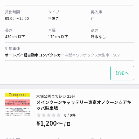
貸出時間
タイプ
再入庫
09:00 〜15:00
平置き
可
長さ
車幅
高さ
430cm 以下
170cm 以下
制限なし
対応車種
オートバイ
軽自動車
コンパクトカー
中型車
ワンボックス
大型車・SUV
詳細へ
木場公園まで徒歩 21分
メインクーンキャッテリー東京オノクーン☆アキ
ッパ駐車場
0
/ 0件
¥1,200〜
/ 日