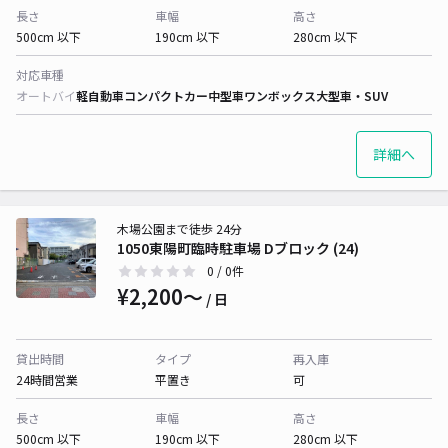
長さ
車幅
高さ
500cm 以下
190cm 以下
280cm 以下
対応車種
オートバイ
軽自動車
コンパクトカー
中型車
ワンボックス
大型車・SUV
詳細へ
木場公園まで徒歩 24分
1050東陽町臨時駐車場 Dブロック (24)
0
/ 0件
¥2,200〜
/ 日
貸出時間
タイプ
再入庫
24時間営業
平置き
可
長さ
車幅
高さ
500cm 以下
190cm 以下
280cm 以下