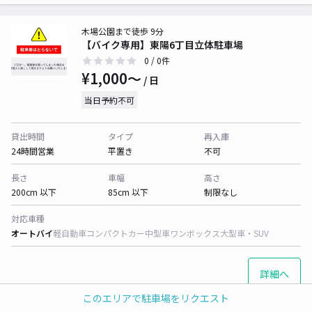
木場公園まで徒歩 9分
【バイク専用】東陽6丁目立体駐車場
0
/ 0件
¥1,000〜
/ 日
当日予約不可
貸出時間
タイプ
再入庫
24時間営業
平置き
不可
長さ
車幅
高さ
200cm 以下
85cm 以下
制限なし
対応車種
オートバイ
軽自動車
コンパクトカー
中型車
ワンボックス
大型車・SUV
詳細へ
このエリアで駐車場をリクエスト