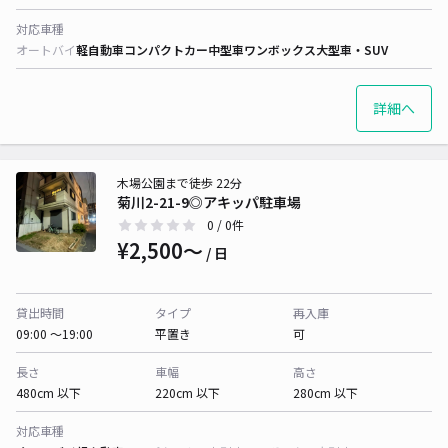
対応車種
オートバイ
軽自動車
コンパクトカー
中型車
ワンボックス
大型車・SUV
詳細へ
木場公園まで徒歩 22分
菊川2-21-9◎アキッパ駐車場
0
/ 0件
¥2,500〜
/ 日
貸出時間
タイプ
再入庫
09:00 〜19:00
平置き
可
長さ
車幅
高さ
480cm 以下
220cm 以下
280cm 以下
対応車種