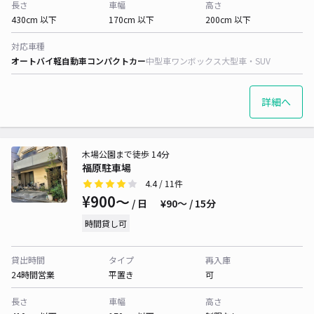
長さ
車幅
高さ
430cm 以下
170cm 以下
200cm 以下
対応車種
オートバイ
軽自動車
コンパクトカー
中型車
ワンボックス
大型車・SUV
詳細へ
木場公園まで徒歩 14分
福原駐車場
4.4
/ 11件
¥900〜
/ 日
¥90〜 / 15分
時間貸し可
貸出時間
タイプ
再入庫
24時間営業
平置き
可
長さ
車幅
高さ