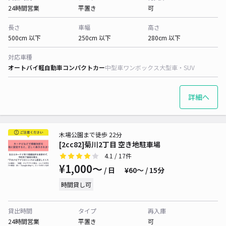
24時間営業
平置き
可
長さ
車幅
高さ
500cm 以下
250cm 以下
280cm 以下
対応車種
オートバイ
軽自動車
コンパクトカー
中型車
ワンボックス
大型車・SUV
詳細へ
木場公園まで徒歩 22分
[2cc82]菊川2丁目 空き地駐車場
4.1
/ 17件
¥1,000〜
/ 日
¥60〜 / 15分
時間貸し可
貸出時間
タイプ
再入庫
24時間営業
平置き
可