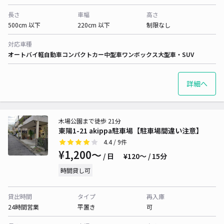
長さ
車幅
高さ
500cm 以下
220cm 以下
制限なし
対応車種
オートバイ
軽自動車
コンパクトカー
中型車
ワンボックス
大型車・SUV
詳細へ
木場公園まで徒歩 21分
東陽1-21 akippa駐車場【駐車場間違い注意】
4.4
/ 9件
¥1,200〜
/ 日
¥120〜 / 15分
時間貸し可
貸出時間
タイプ
再入庫
24時間営業
平置き
可