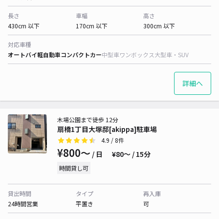
長さ
車幅
高さ
430cm 以下
170cm 以下
300cm 以下
対応車種
オートバイ
軽自動車
コンパクトカー
中型車
ワンボックス
大型車・SUV
詳細へ
木場公園まで徒歩 12分
扇橋1丁目大塚邸[akippa]駐車場
4.9
/ 8件
¥800〜
/ 日
¥80〜 / 15分
時間貸し可
貸出時間
タイプ
再入庫
24時間営業
平置き
可