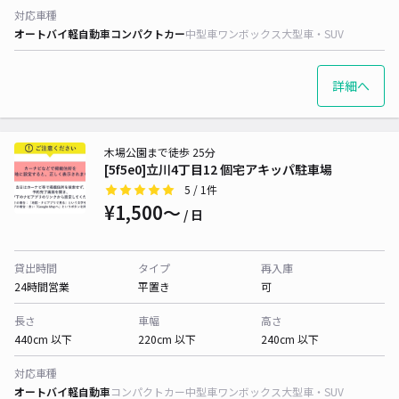
対応車種
オートバイ
軽自動車
コンパクトカー
中型車
ワンボックス
大型車・SUV
詳細へ
木場公園まで徒歩 25分
[5f5e0]立川4丁目12 個宅アキッパ駐車場
5
/ 1件
¥1,500〜
/ 日
貸出時間
タイプ
再入庫
24時間営業
平置き
可
長さ
車幅
高さ
440cm 以下
220cm 以下
240cm 以下
対応車種
オートバイ
軽自動車
コンパクトカー
中型車
ワンボックス
大型車・SUV