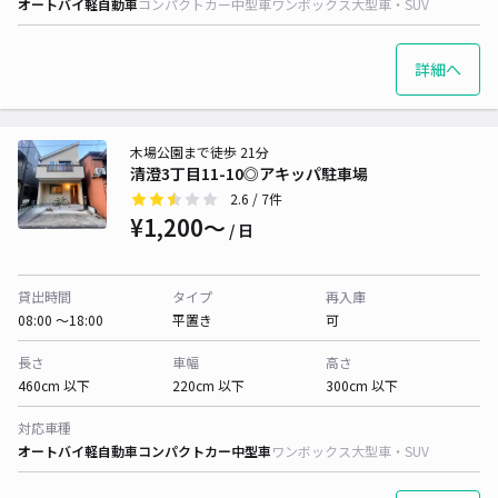
オートバイ
軽自動車
コンパクトカー
中型車
ワンボックス
大型車・SUV
詳細へ
木場公園まで徒歩 21分
清澄3丁目11-10◎アキッパ駐車場
2.6
/ 7件
¥1,200〜
/ 日
貸出時間
タイプ
再入庫
08:00 〜18:00
平置き
可
長さ
車幅
高さ
460cm 以下
220cm 以下
300cm 以下
対応車種
オートバイ
軽自動車
コンパクトカー
中型車
ワンボックス
大型車・SUV