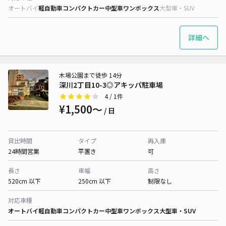
オートバイ
軽自動車
コンパクトカー
中型車
ワンボックス
大型車・SUV
詳細へ
木場公園まで徒歩 14分
深川2丁目10-3◎アキッパ駐車場
4
/ 1件
¥1,500〜
/ 日
貸出時間
タイプ
再入庫
24時間営業
平置き
可
長さ
車幅
高さ
520cm 以下
250cm 以下
制限なし
対応車種
オートバイ
軽自動車
コンパクトカー
中型車
ワンボックス
大型車・SUV