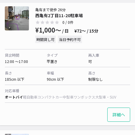
亀有まで徒歩 26分
西亀有2丁目11-20駐車場
0
/ 0件
¥1,000〜
/ 日
¥72〜 / 15分
時間貸し可
当日予約不可
貸出時間
タイプ
再入庫
12:00 〜17:00
平置き
可
長さ
車幅
高さ
185cm 以下
90cm 以下
制限なし
対応車種
オートバイ
軽自動車
コンパクトカー
中型車
ワンボックス
大型車・SUV
詳細へ