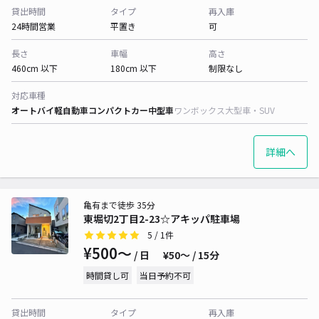
貸出時間
タイプ
再入庫
24時間営業
平置き
可
長さ
車幅
高さ
460cm 以下
180cm 以下
制限なし
対応車種
オートバイ
軽自動車
コンパクトカー
中型車
ワンボックス
大型車・SUV
詳細へ
亀有まで徒歩 35分
東堀切2丁目2-23☆アキッパ駐車場
5
/ 1件
¥500〜
/ 日
¥50〜 / 15分
時間貸し可
当日予約不可
貸出時間
タイプ
再入庫