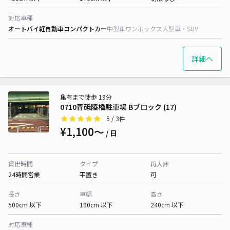
対応車種
オートバイ
軽自動車
コンパクトカー
中型車
ワンボックス
大型車・SUV
詳細へ
亀有まで徒歩 19分
0710青砥陸橋駐車場 Bブロック (17)
5
/ 3件
¥1,100〜
/ 日
貸出時間
タイプ
再入庫
24時間営業
平置き
可
長さ
車幅
高さ
500cm 以下
190cm 以下
240cm 以下
対応車種