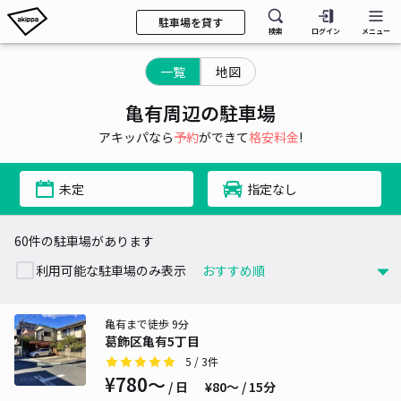
駐車場を貸す
検索
ログイン
メニュー
一覧
地図
亀有周辺の駐車場
アキッパなら
予約
ができて
格安料金
!
未定
指定なし
60件の駐車場があります
利用可能な駐車場のみ表示
亀有まで徒歩 9分
葛飾区亀有5丁目
5
/ 3件
¥780〜
/ 日
¥80〜 / 15分