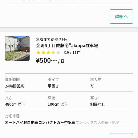
詳細へ
亀有まで徒歩 29分
金町5丁目佐藤宅"akippa駐車場
3.9
/ 11件
¥500〜
/ 日
貸出時間
タイプ
再入庫
24時間営業
平置き
可
長さ
車幅
高さ
480cm 以下
180cm 以下
制限なし
対応車種
オートバイ
軽自動車
コンパクトカー
中型車
ワンボックス
大型車・SUV