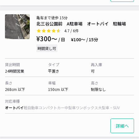
亀有まで徒歩 15分
北三谷公園前 A駐車場 オートバイ 駐輪場
4.7
/ 6件
¥300〜
/ 日
¥100〜 / 15分
時間貸し可
貸出時間
タイプ
再入庫
24時間営業
平置き
可
長さ
車幅
高さ
268cm 以下
150cm 以下
制限なし
対応車種
オートバイ
軽自動車
コンパクトカー
中型車
ワンボックス
大型車・SUV
詳細へ