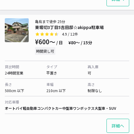
亀有まで徒歩 25分
東堀切3丁目5吉田邸☆akippa駐車場
4.9
/ 12件
¥600〜
/ 日
¥80〜 / 15分
時間貸し可
貸出時間
タイプ
再入庫
24時間営業
平置き
可
長さ
車幅
高さ
500cm 以下
210cm 以下
制限なし
対応車種
オートバイ
軽自動車
コンパクトカー
中型車
ワンボックス
大型車・SUV
詳細へ