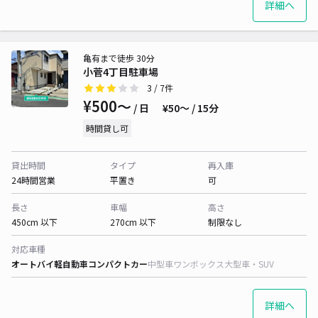
詳細へ
亀有まで徒歩 30分
小菅4丁目駐車場
3
/ 7件
¥500〜
/ 日
¥50〜 / 15分
時間貸し可
貸出時間
タイプ
再入庫
24時間営業
平置き
可
長さ
車幅
高さ
450cm 以下
270cm 以下
制限なし
対応車種
オートバイ
軽自動車
コンパクトカー
中型車
ワンボックス
大型車・SUV
詳細へ