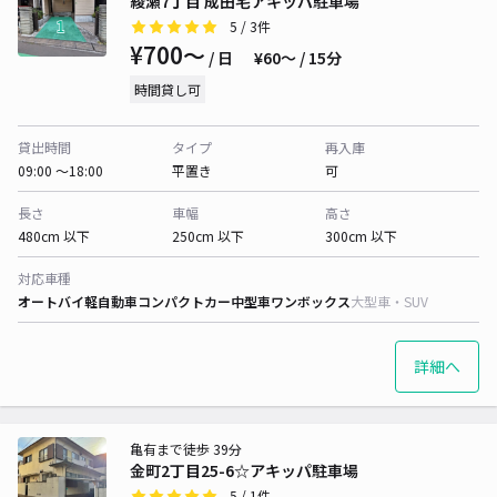
綾瀬7丁目 成田宅アキッパ駐車場
5
/ 3件
¥700〜
/ 日
¥60〜 / 15分
時間貸し可
貸出時間
タイプ
再入庫
09:00 〜18:00
平置き
可
長さ
車幅
高さ
480cm 以下
250cm 以下
300cm 以下
対応車種
オートバイ
軽自動車
コンパクトカー
中型車
ワンボックス
大型車・SUV
詳細へ
亀有まで徒歩 39分
金町2丁目25-6☆アキッパ駐車場
5
/ 1件