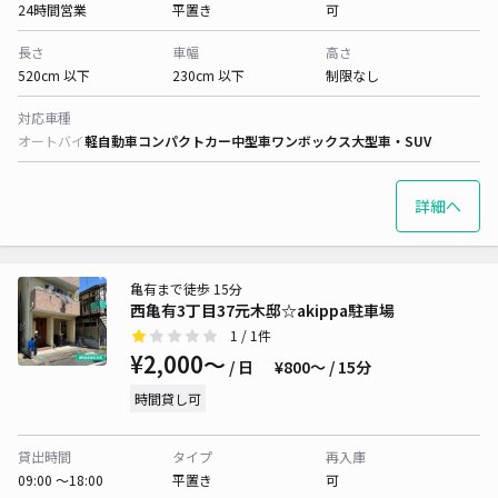
24時間営業
平置き
可
長さ
車幅
高さ
520cm 以下
230cm 以下
制限なし
対応車種
オートバイ
軽自動車
コンパクトカー
中型車
ワンボックス
大型車・SUV
詳細へ
亀有まで徒歩 15分
西亀有3丁目37元木邸☆akippa駐車場
1
/ 1件
¥2,000〜
/ 日
¥800〜 / 15分
時間貸し可
貸出時間
タイプ
再入庫
09:00 〜18:00
平置き
可