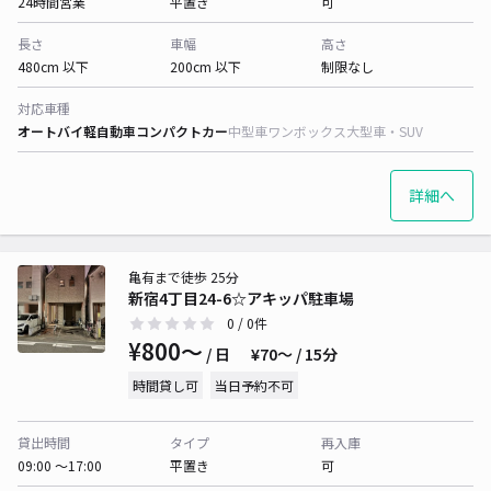
24時間営業
平置き
可
長さ
車幅
高さ
480cm 以下
200cm 以下
制限なし
対応車種
オートバイ
軽自動車
コンパクトカー
中型車
ワンボックス
大型車・SUV
詳細へ
亀有まで徒歩 25分
新宿4丁目24-6☆アキッパ駐車場
0
/ 0件
¥800〜
/ 日
¥70〜 / 15分
時間貸し可
当日予約不可
貸出時間
タイプ
再入庫
09:00 〜17:00
平置き
可