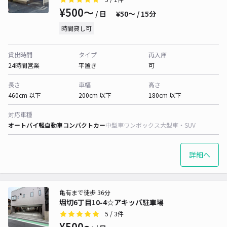
¥500〜
/ 日
¥50〜 / 15分
時間貸し可
貸出時間
タイプ
再入庫
24時間営業
平置き
可
長さ
車幅
高さ
460cm 以下
200cm 以下
180cm 以下
対応車種
オートバイ
軽自動車
コンパクトカー
中型車
ワンボックス
大型車・SUV
詳細へ
亀有まで徒歩 36分
堀切6丁目10-4☆アキッパ駐車場
5
/ 3件
¥500〜