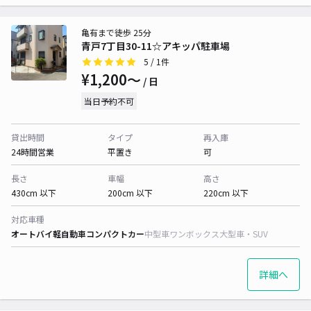
亀有まで徒歩 25分
青戸7丁目30-11☆アキッパ駐車場
5
/ 1件
¥1,200〜
/ 日
当日予約不可
貸出時間
タイプ
再入庫
24時間営業
平置き
可
長さ
車幅
高さ
430cm 以下
200cm 以下
220cm 以下
対応車種
オートバイ
軽自動車
コンパクトカー
中型車
ワンボックス
大型車・SUV
詳細へ