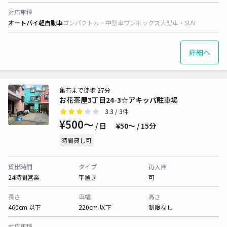
対応車種
オートバイ
軽自動車
コンパクトカー
中型車
ワンボックス
大型車・SUV
詳細へ
亀有まで徒歩 27分
お花茶屋3丁目24-3☆アキッパ駐車場
3.3
/ 3件
¥500〜
/ 日
¥50〜 / 15分
時間貸し可
貸出時間
タイプ
再入庫
24時間営業
平置き
可
長さ
車幅
高さ
460cm 以下
220cm 以下
制限なし
対応車種