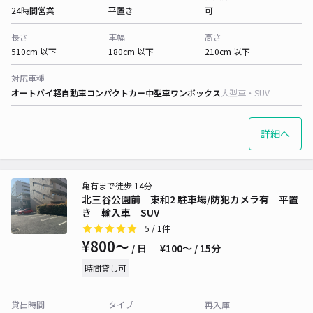
24時間営業
平置き
可
長さ
車幅
高さ
510cm 以下
180cm 以下
210cm 以下
対応車種
オートバイ
軽自動車
コンパクトカー
中型車
ワンボックス
大型車・SUV
詳細へ
亀有まで徒歩 14分
北三谷公園前 東和2 駐車場/防犯カメラ有 平置
き 輸入車 SUV
5
/ 1件
¥800〜
/ 日
¥100〜 / 15分
時間貸し可
貸出時間
タイプ
再入庫