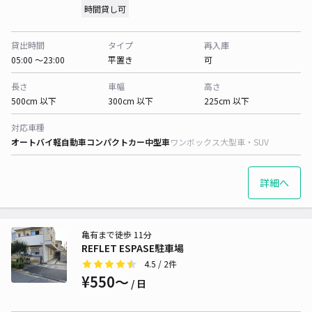
時間貸し可
貸出時間
タイプ
再入庫
05:00 〜23:00
平置き
可
長さ
車幅
高さ
500cm 以下
300cm 以下
225cm 以下
対応車種
オートバイ
軽自動車
コンパクトカー
中型車
ワンボックス
大型車・SUV
詳細へ
亀有まで徒歩 11分
REFLET ESPASE駐車場
4.5
/ 2件
¥550〜
/ 日