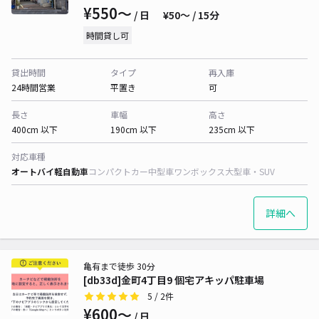
¥550〜
/ 日
¥50〜 / 15分
時間貸し可
貸出時間
タイプ
再入庫
24時間営業
平置き
可
長さ
車幅
高さ
400cm 以下
190cm 以下
235cm 以下
対応車種
オートバイ
軽自動車
コンパクトカー
中型車
ワンボックス
大型車・SUV
詳細へ
亀有まで徒歩 30分
[db33d]金町4丁目9 個宅アキッパ駐車場
5
/ 2件
¥600〜
/ 日