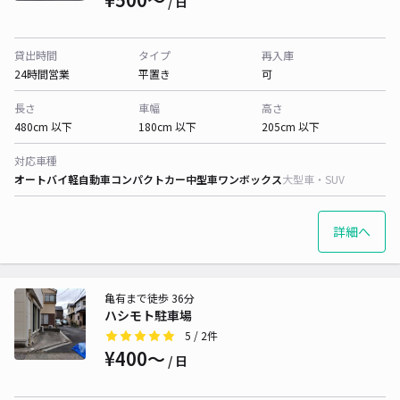
/ 日
貸出時間
タイプ
再入庫
24時間営業
平置き
可
長さ
車幅
高さ
480cm 以下
180cm 以下
205cm 以下
対応車種
オートバイ
軽自動車
コンパクトカー
中型車
ワンボックス
大型車・SUV
詳細へ
亀有まで徒歩 36分
ハシモト駐車場
5
/ 2件
¥400〜
/ 日