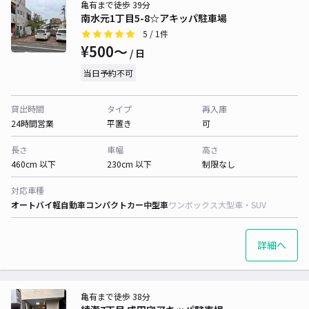
亀有まで徒歩 39分
南水元1丁目5-8☆アキッパ駐車場
5
/ 1件
¥500〜
/ 日
当日予約不可
貸出時間
タイプ
再入庫
24時間営業
平置き
可
長さ
車幅
高さ
460cm 以下
230cm 以下
制限なし
対応車種
オートバイ
軽自動車
コンパクトカー
中型車
ワンボックス
大型車・SUV
詳細へ
亀有まで徒歩 38分