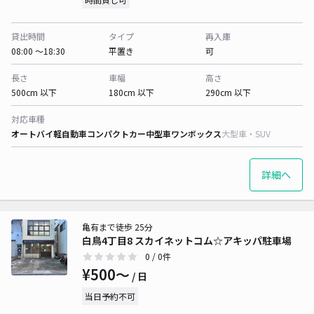
貸出時間
タイプ
再入庫
08:00 〜18:30
平置き
可
長さ
車幅
高さ
500cm 以下
180cm 以下
290cm 以下
対応車種
オートバイ
軽自動車
コンパクトカー
中型車
ワンボックス
大型車・SUV
詳細へ
亀有まで徒歩 25分
白鳥4丁目8 スカイネットコム☆アキッパ駐車場
0
/ 0件
¥500〜
/ 日
当日予約不可