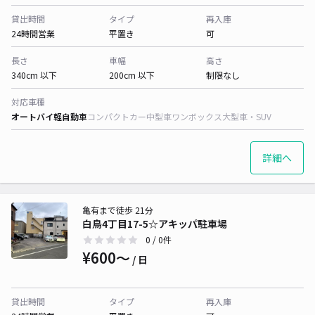
貸出時間
タイプ
再入庫
24時間営業
平置き
可
長さ
車幅
高さ
340cm 以下
200cm 以下
制限なし
対応車種
オートバイ
軽自動車
コンパクトカー
中型車
ワンボックス
大型車・SUV
詳細へ
亀有まで徒歩 21分
白鳥4丁目17-5☆アキッパ駐車場
0
/ 0件
¥600〜
/ 日
貸出時間
タイプ
再入庫