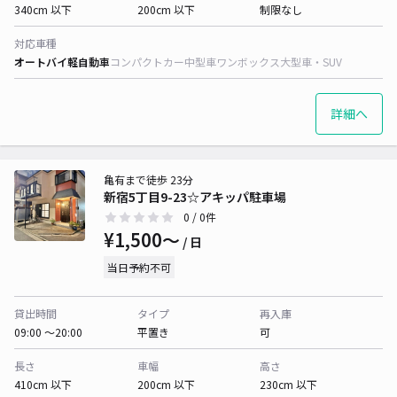
340cm 以下
200cm 以下
制限なし
対応車種
オートバイ
軽自動車
コンパクトカー
中型車
ワンボックス
大型車・SUV
詳細へ
亀有まで徒歩 23分
新宿5丁目9-23☆アキッパ駐車場
0
/ 0件
¥1,500〜
/ 日
当日予約不可
貸出時間
タイプ
再入庫
09:00 〜20:00
平置き
可
長さ
車幅
高さ
410cm 以下
200cm 以下
230cm 以下