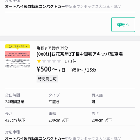
オートバイ
軽自動車
コンパクトカー
中型車
ワンボックス
大型車・SUV
詳細へ
亀有まで徒歩 29分
[8e8f1]お花茶屋2丁目4 個宅アキッパ駐車場
1
/ 1件
¥500〜
/ 日
¥50〜 / 15分
時間貸し可
貸出時間
タイプ
再入庫
24時間営業
平置き
可
長さ
車幅
高さ
430cm 以下
200cm 以下
200cm 以下
対応車種
オートバイ
軽自動車
コンパクトカー
中型車
ワンボックス
大型車・SUV