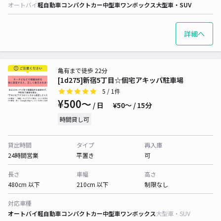
オートバイ
軽自動車
コンパクトカー
中型車
ワンボックス
大型車・SUV
詳細へ
亀有まで徒歩 22分
[1d275]新宿5丁目☆個宅アキッパ駐車場
5
/ 1件
¥500〜
/ 日
¥50〜 / 15分
時間貸し可
貸出時間
タイプ
再入庫
24時間営業
平置き
可
長さ
車幅
高さ
480cm 以下
210cm 以下
制限なし
対応車種
オートバイ
軽自動車
コンパクトカー
中型車
ワンボックス
大型車・SUV