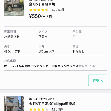
金町5丁目駐車場
4.7
/ 53件
¥550〜
/ 日
貸出時間
タイプ
再入庫
24時間営業
平置き
可
長さ
車幅
高さ
480cm 以下
180cm 以下
制限なし
対応車種
オートバイ
軽自動車
コンパクトカー
中型車
ワンボックス
大型車・SUV
詳細へ
亀有まで徒歩 28分
金町5丁目髙橋"akippa駐車場
4.3
/ 3件