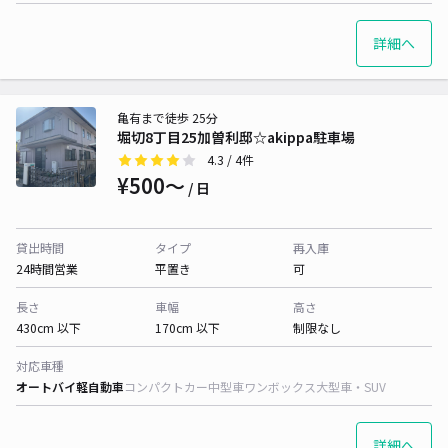
詳細へ
亀有まで徒歩 25分
堀切8丁目25加曽利邸☆akippa駐車場
4.3
/ 4件
¥500〜
/ 日
貸出時間
タイプ
再入庫
24時間営業
平置き
可
長さ
車幅
高さ
430cm 以下
170cm 以下
制限なし
対応車種
オートバイ
軽自動車
コンパクトカー
中型車
ワンボックス
大型車・SUV
詳細へ