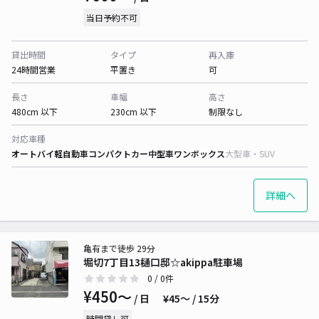
当日予約不可
貸出時間
タイプ
再入庫
24時間営業
平置き
可
長さ
車幅
高さ
480cm 以下
230cm 以下
制限なし
対応車種
オートバイ
軽自動車
コンパクトカー
中型車
ワンボックス
大型車・SUV
詳細へ
亀有まで徒歩 29分
堀切7丁目13樋口邸☆akippa駐車場
0
/ 0件
¥450〜
/ 日
¥45〜 / 15分
時間貸し可