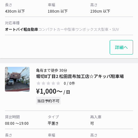
長さ
車幅
高さ
430cm 以下
180cm 以下
230cm 以下
対応車種
オートバイ
軽自動車
コンパクトカー
中型車
ワンボックス
大型車・SUV
詳細へ
亀有まで徒歩 30分
堀切8丁目2 松田昆布加工店☆アキッパ駐車場
0
/ 0件
¥1,000〜
/ 日
当日予約不可
貸出時間
タイプ
再入庫
08:00 〜19:00
平置き
可
長さ
車幅
高さ