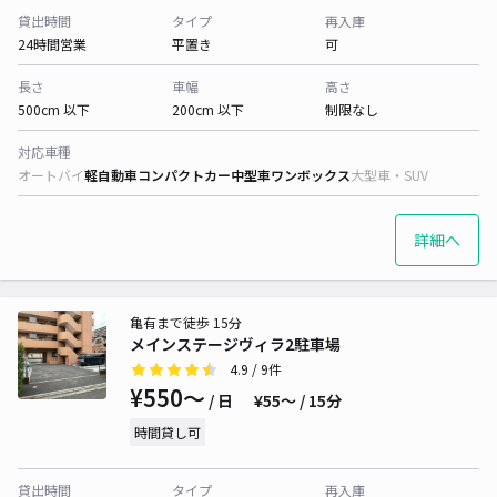
貸出時間
タイプ
再入庫
24時間営業
平置き
可
長さ
車幅
高さ
500cm 以下
200cm 以下
制限なし
対応車種
オートバイ
軽自動車
コンパクトカー
中型車
ワンボックス
大型車・SUV
詳細へ
亀有まで徒歩 15分
メインステージヴィラ2駐車場
4.9
/ 9件
¥550〜
/ 日
¥55〜 / 15分
時間貸し可
貸出時間
タイプ
再入庫