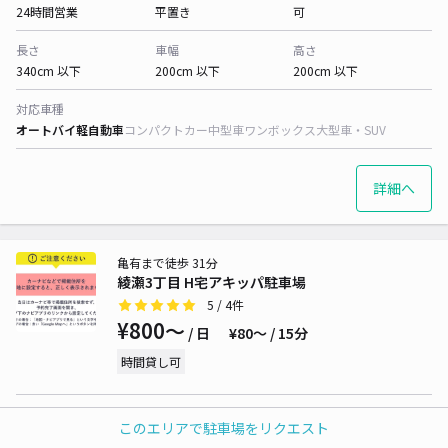
24時間営業
平置き
可
長さ
車幅
高さ
340cm 以下
200cm 以下
200cm 以下
対応車種
オートバイ
軽自動車
コンパクトカー
中型車
ワンボックス
大型車・SUV
詳細へ
亀有まで徒歩 31分
綾瀬3丁目 H宅アキッパ駐車場
5
/ 4件
¥800〜
/ 日
¥80〜 / 15分
時間貸し可
貸出時間
タイプ
再入庫
このエリアで駐車場をリクエスト
24時間営業
平置き
可