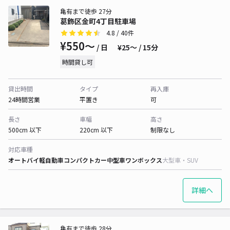
亀有まで徒歩 27分
葛飾区金町4丁目駐車場
4.8
/ 40件
¥550〜
/ 日
¥25〜 / 15分
時間貸し可
貸出時間
タイプ
再入庫
24時間営業
平置き
可
長さ
車幅
高さ
500cm 以下
220cm 以下
制限なし
対応車種
オートバイ
軽自動車
コンパクトカー
中型車
ワンボックス
大型車・SUV
詳細へ
亀有まで徒歩 28分