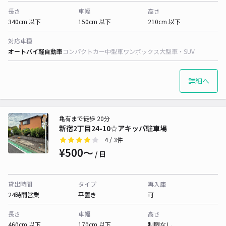
長さ
車幅
高さ
340cm 以下
150cm 以下
210cm 以下
対応車種
オートバイ
軽自動車
コンパクトカー
中型車
ワンボックス
大型車・SUV
詳細へ
亀有まで徒歩 20分
新宿2丁目24-10☆アキッパ駐車場
4
/ 3件
¥500〜
/ 日
貸出時間
タイプ
再入庫
24時間営業
平置き
可
長さ
車幅
高さ
460cm 以下
170cm 以下
制限なし