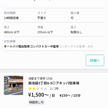
貸出時間
タイプ
再入庫
24時間営業
平置き
可
長さ
車幅
高さ
480cm 以下
195cm 以下
制限なし
対応車種
オートバイ
軽自動車
コンパクトカー
中型車
ワンボックス
大型車・SUV
詳細へ
池袋まで徒歩 15分
南池袋3丁目6-5◎アキッパ駐車場
2
/ 2件
¥1,500〜
/ 日
¥150〜 / 15分
時間貸し可