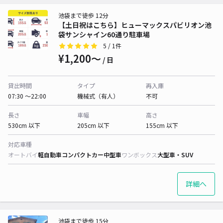
池袋まで徒歩 12分
【土日祝はこちら】ヒューマックスパビリオン池
袋サンシャイン60通り駐車場
5
/ 1件
¥1,200〜
/ 日
貸出時間
タイプ
再入庫
07:30 〜22:00
機械式（有人）
不可
長さ
車幅
高さ
530cm 以下
205cm 以下
155cm 以下
対応車種
オートバイ
軽自動車
コンパクトカー
中型車
ワンボックス
大型車・SUV
詳細へ
池袋まで徒歩 15分