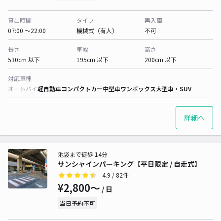
貸出時間
タイプ
再入庫
07:00 〜22:00
機械式（有人）
不可
長さ
車幅
高さ
530cm 以下
195cm 以下
200cm 以下
対応車種
オートバイ
軽自動車
コンパクトカー
中型車
ワンボックス
大型車・SUV
詳細へ
池袋まで徒歩 14分
サンシャインパーキング【平日限定 / 自走式】
4.9
/ 82件
¥2,800〜
/ 日
当日予約不可