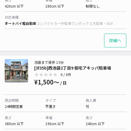
420cm 以下
180cm 以下
制限なし
対応車種
オートバイ
軽自動車
コンパクトカー
中型車
ワンボックス
大型車・SUV
詳細へ
池袋まで徒歩 13分
[3f35b]西池袋2丁目9 個宅アキッパ駐車場
0
/ 0件
¥1,500〜
/ 日
貸出時間
タイプ
再入庫
24時間営業
平置き
可
長さ
車幅
高さ
380cm 以下
190cm 以下
240cm 以下