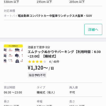
530cm 以下
195cm 以下
205cm 以下
対応車種
オートバイ
軽自動車
コンパクトカー
中型車
ワンボックス
大型車・SUV
詳細へ
池袋まで徒歩 8分
エムテックぬかりやパーキング【利用時間：6:30
~23:00】【機械式】
4
/ 48件
¥1,320〜
/ 日
当日予約不可
貸出時間
タイプ
再入庫
06:30 〜23:00
機械式（有人）
不可
長さ
車幅
高さ