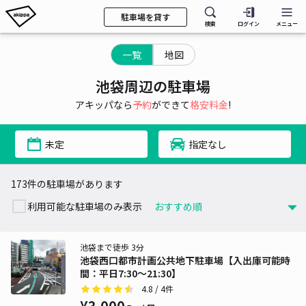
駐車場を貸す
検索
ログイン
メニュー
一覧
地図
池袋周辺の駐車場
アキッパなら
予約
ができて
格安料金
!
未定
指定なし
173件の駐車場があります
利用可能な駐車場のみ表示
池袋まで徒歩 3分
池袋西口都市計画公共地下駐車場【入出庫可能時
間：平日7:30～21:30】
4.8
/ 4件