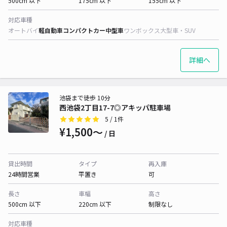
500cm 以下
175cm 以下
155cm 以下
対応車種
オートバイ
軽自動車
コンパクトカー
中型車
ワンボックス
大型車・SUV
詳細へ
池袋まで徒歩 10分
西池袋2丁目17-7◎アキッパ駐車場
5
/ 1件
¥1,500〜
/ 日
貸出時間
タイプ
再入庫
24時間営業
平置き
可
長さ
車幅
高さ
500cm 以下
220cm 以下
制限なし
対応車種