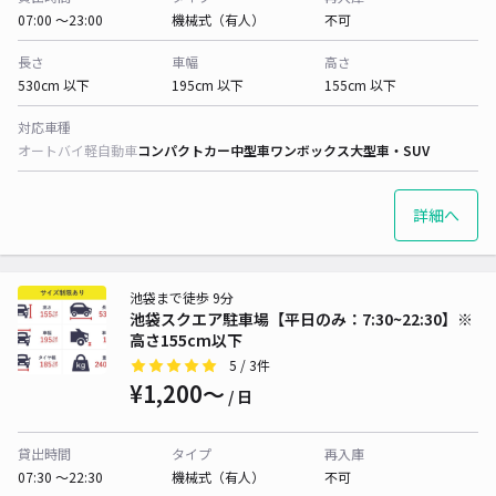
07:00 〜23:00
機械式（有人）
不可
長さ
車幅
高さ
530cm 以下
195cm 以下
155cm 以下
対応車種
オートバイ
軽自動車
コンパクトカー
中型車
ワンボックス
大型車・SUV
詳細へ
池袋まで徒歩 9分
池袋スクエア駐車場【平日のみ：7:30~22:30】※
高さ155cm以下
5
/ 3件
¥1,200〜
/ 日
貸出時間
タイプ
再入庫
07:30 〜22:30
機械式（有人）
不可