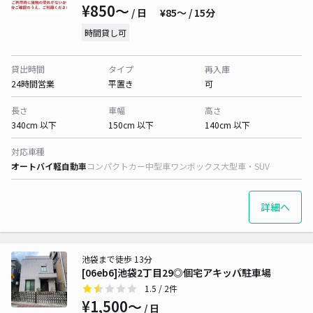
¥850〜
/ 日
¥85〜 / 15分
時間貸し可
貸出時間
タイプ
再入庫
24時間営業
平置き
可
長さ
車幅
高さ
340cm 以下
150cm 以下
140cm 以下
対応車種
オートバイ
軽自動車
コンパクトカー
中型車
ワンボックス
大型車・SUV
詳細へ
池袋まで徒歩 13分
[06eb6]池袋2丁目29◎個宅アキッパ駐車場
1.5
/ 2件
¥1,500〜
/ 日