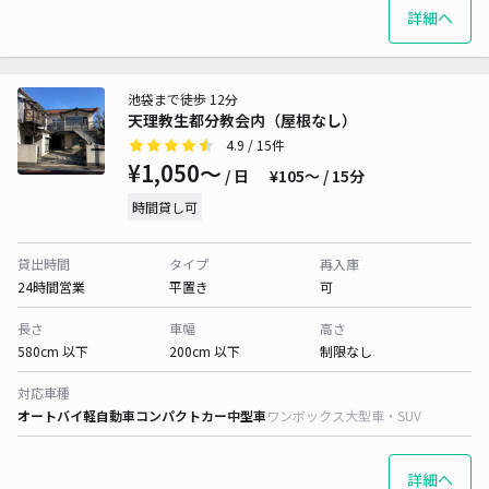
詳細へ
池袋まで徒歩 12分
天理教生都分教会内（屋根なし）
4.9
/ 15件
¥1,050〜
/ 日
¥105〜 / 15分
時間貸し可
貸出時間
タイプ
再入庫
24時間営業
平置き
可
長さ
車幅
高さ
580cm 以下
200cm 以下
制限なし
対応車種
オートバイ
軽自動車
コンパクトカー
中型車
ワンボックス
大型車・SUV
詳細へ