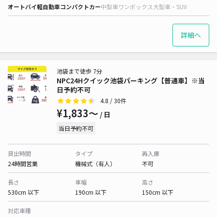
オートバイ
軽自動車
コンパクトカー
中型車
ワンボックス
大型車・SUV
詳細へ
池袋まで徒歩 7分
NPC24Hクイック池袋パーキング【普通車】※当
日予約不可
4.8
/ 30件
¥1,833〜
/ 日
当日予約不可
貸出時間
タイプ
再入庫
24時間営業
機械式（有人）
不可
長さ
車幅
高さ
530cm 以下
190cm 以下
150cm 以下
対応車種