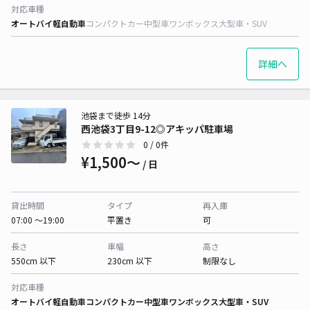
対応車種
オートバイ
軽自動車
コンパクトカー
中型車
ワンボックス
大型車・SUV
詳細へ
池袋まで徒歩 14分
西池袋3丁目9-12◎アキッパ駐車場
0
/ 0件
¥1,500〜
/ 日
貸出時間
タイプ
再入庫
07:00 〜19:00
平置き
可
長さ
車幅
高さ
550cm 以下
230cm 以下
制限なし
対応車種
オートバイ
軽自動車
コンパクトカー
中型車
ワンボックス
大型車・SUV