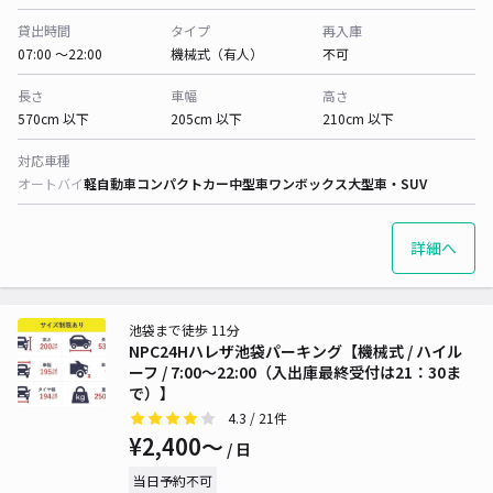
貸出時間
タイプ
再入庫
07:00 〜22:00
機械式（有人）
不可
長さ
車幅
高さ
570cm 以下
205cm 以下
210cm 以下
対応車種
オートバイ
軽自動車
コンパクトカー
中型車
ワンボックス
大型車・SUV
詳細へ
池袋まで徒歩 11分
NPC24Hハレザ池袋パーキング【機械式 / ハイル
ーフ / 7:00～22:00（入出庫最終受付は21：30ま
で）】
4.3
/ 21件
¥2,400〜
/ 日
当日予約不可