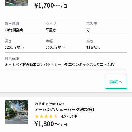
¥1,700〜
/ 日
貸出時間
タイプ
再入庫
24時間営業
平置き
可
長さ
車幅
高さ
520cm 以下
300cm 以下
制限なし
対応車種
オートバイ
軽自動車
コンパクトカー
中型車
ワンボックス
大型車・SUV
詳細へ
池袋まで徒歩 14分
アーバンバリューパーク池袋第1
4.9
/ 19件
¥1,800〜
/ 日