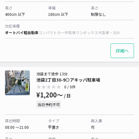
長さ
車幅
高さ
400cm 以下
180cm 以下
制限なし
対応車種
オートバイ
軽自動車
コンパクトカー
中型車
ワンボックス
大型車・SUV
詳細へ
池袋まで徒歩 13分
池袋2丁目30-9◎アキッパ駐車場
0
/ 0件
¥1,200〜
/ 日
当日予約不可
貸出時間
タイプ
再入庫
08:00 〜21:00
平置き
可
長さ
車幅
高さ