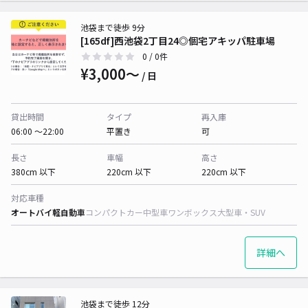
池袋まで徒歩 9分
[165df]西池袋2丁目24◎個宅アキッパ駐車場
0
/ 0件
¥3,000〜
/ 日
貸出時間
タイプ
再入庫
06:00 〜22:00
平置き
可
長さ
車幅
高さ
380cm 以下
220cm 以下
220cm 以下
対応車種
オートバイ
軽自動車
コンパクトカー
中型車
ワンボックス
大型車・SUV
詳細へ
池袋まで徒歩 12分