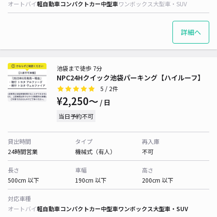
オートバイ
軽自動車
コンパクトカー
中型車
ワンボックス
大型車・SUV
詳細へ
池袋まで徒歩 7分
NPC24Hクイック池袋パーキング【ハイルーフ】
5
/ 2件
¥2,250〜
/ 日
当日予約不可
貸出時間
タイプ
再入庫
24時間営業
機械式（有人）
不可
長さ
車幅
高さ
500cm 以下
190cm 以下
200cm 以下
対応車種
オートバイ
軽自動車
コンパクトカー
中型車
ワンボックス
大型車・SUV