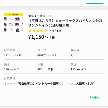
池袋まで徒歩 12分
【平日はこちら】ヒューマックスパビリオン池袋
サンシャイン60通り駐車場
4.9
/ 12件
¥1,150〜
/ 日
貸出時間
タイプ
再入庫
07:30 〜22:00
機械式（有人）
可
長さ
車幅
高さ
530cm 以下
205cm 以下
155cm 以下
対応車種
オートバイ
軽自動車
コンパクトカー
中型車
ワンボックス
大型車・SUV
詳細へ