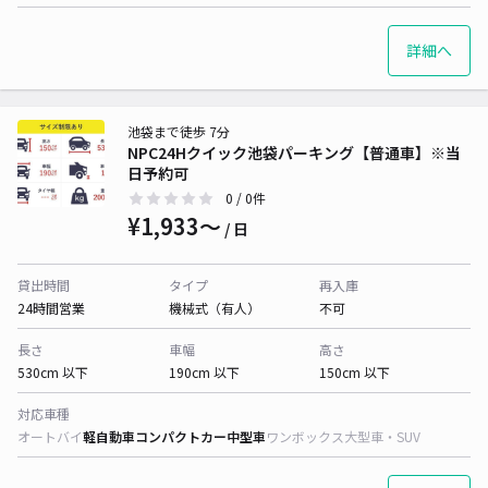
詳細へ
池袋まで徒歩 7分
NPC24Hクイック池袋パーキング【普通車】※当
日予約可
0
/ 0件
¥1,933〜
/ 日
貸出時間
タイプ
再入庫
24時間営業
機械式（有人）
不可
長さ
車幅
高さ
530cm 以下
190cm 以下
150cm 以下
対応車種
オートバイ
軽自動車
コンパクトカー
中型車
ワンボックス
大型車・SUV