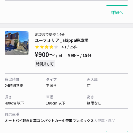
詳細へ
池袋まで徒歩 14分
ユーフォリア_akippa駐車場
4.1
/ 25件
¥900〜
/ 日
¥99〜 / 15分
時間貸し可
貸出時間
タイプ
再入庫
24時間営業
平置き
可
長さ
車幅
高さ
480cm 以下
180cm 以下
制限なし
対応車種
オートバイ
軽自動車
コンパクトカー
中型車
ワンボックス
大型車・SUV