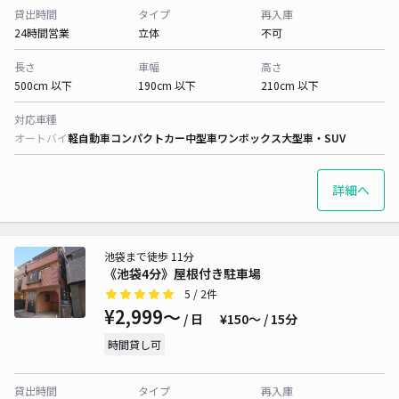
貸出時間
タイプ
再入庫
24時間営業
立体
不可
長さ
車幅
高さ
500cm 以下
190cm 以下
210cm 以下
対応車種
オートバイ
軽自動車
コンパクトカー
中型車
ワンボックス
大型車・SUV
詳細へ
池袋まで徒歩 11分
《池袋4分》屋根付き駐車場
5
/ 2件
¥2,999〜
/ 日
¥150〜 / 15分
時間貸し可
貸出時間
タイプ
再入庫