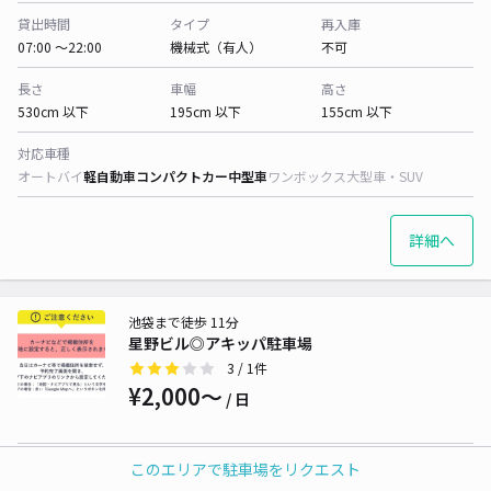
貸出時間
タイプ
再入庫
07:00 〜22:00
機械式（有人）
不可
長さ
車幅
高さ
530cm 以下
195cm 以下
155cm 以下
対応車種
オートバイ
軽自動車
コンパクトカー
中型車
ワンボックス
大型車・SUV
詳細へ
池袋まで徒歩 11分
星野ビル◎アキッパ駐車場
3
/ 1件
¥2,000〜
/ 日
貸出時間
タイプ
再入庫
このエリアで駐車場をリクエスト
24時間営業
平置き
可