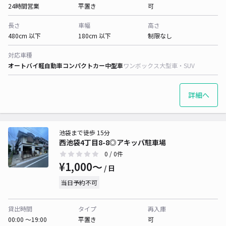
24時間営業
平置き
可
長さ
車幅
高さ
480cm 以下
180cm 以下
制限なし
対応車種
オートバイ
軽自動車
コンパクトカー
中型車
ワンボックス
大型車・SUV
詳細へ
池袋まで徒歩 15分
西池袋4丁目8-8◎アキッパ駐車場
0
/ 0件
¥1,000〜
/ 日
当日予約不可
貸出時間
タイプ
再入庫
00:00 〜19:00
平置き
可