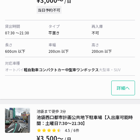
¥3,000〜
/ 日
当日予約不可
貸出時間
タイプ
再入庫
07:30 〜21:30
平置き
不可
長さ
車幅
高さ
600cm 以下
200cm 以下
200cm 以下
対応車種
オートバイ
軽自動車
コンパクトカー
中型車
ワンボックス
大型車・SUV
詳細へ
池袋まで徒歩 3分
池袋西口都市計画公共地下駐車場【入出庫可能時
間：土曜日7:30～21:30】
4.5
/ 6件
¥3,500〜
/ 日