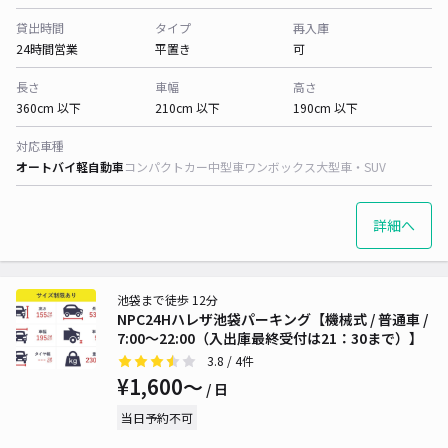
貸出時間
タイプ
再入庫
24時間営業
平置き
可
長さ
車幅
高さ
360cm 以下
210cm 以下
190cm 以下
対応車種
オートバイ
軽自動車
コンパクトカー
中型車
ワンボックス
大型車・SUV
詳細へ
池袋まで徒歩 12分
NPC24Hハレザ池袋パーキング【機械式 / 普通車 /
7:00～22:00（入出庫最終受付は21：30まで）】
3.8
/ 4件
¥1,600〜
/ 日
当日予約不可