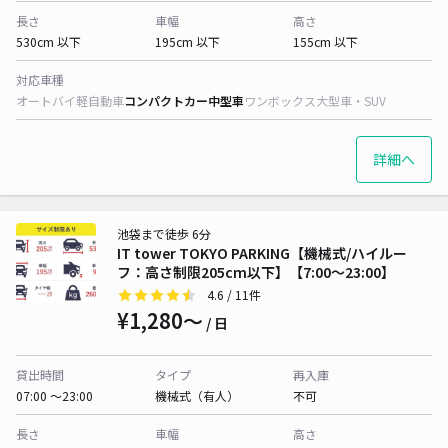
長さ
車幅
高さ
530cm 以下
195cm 以下
155cm 以下
対応車種
オートバイ
軽自動車
コンパクトカー
中型車
ワンボックス
大型車・SUV
詳細へ
池袋まで徒歩 6分
IT tower TOKYO PARKING【機械式/ハイルー
フ：高さ制限205cm以下】【7:00～23:00】
4.6
/ 11件
¥1,280〜
/ 日
貸出時間
タイプ
再入庫
07:00 〜23:00
機械式（有人）
不可
長さ
車幅
高さ