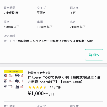
貸出時間
タイプ
再入庫
24時間営業
平置き
不可
長さ
車幅
高さ
500cm 以下
190cm 以下
210cm 以下
対応車種
オートバイ
軽自動車
コンパクトカー
中型車
ワンボックス
大型車・SUV
詳細へ
池袋まで徒歩 6分
IT tower TOKYO PARKING【機械式/普通車：高
さ制限155cm以下】【7:00～23:00】
4.9
/ 7件
¥1,000〜
/ 日
貸出時間
タイプ
再入庫