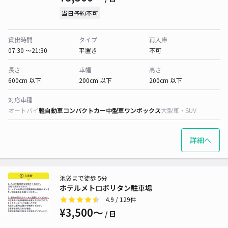
当日予約不可
貸出時間
タイプ
再入庫
07:30 〜21:30
平置き
不可
長さ
車幅
高さ
600cm 以下
200cm 以下
200cm 以下
対応車種
オートバイ
軽自動車
コンパクトカー
中型車
ワンボックス
大型車・SUV
詳細へ
池袋まで徒歩 5分
ホテルメトロポリタン駐車場
4.9
/ 129件
¥3,500〜
/ 日