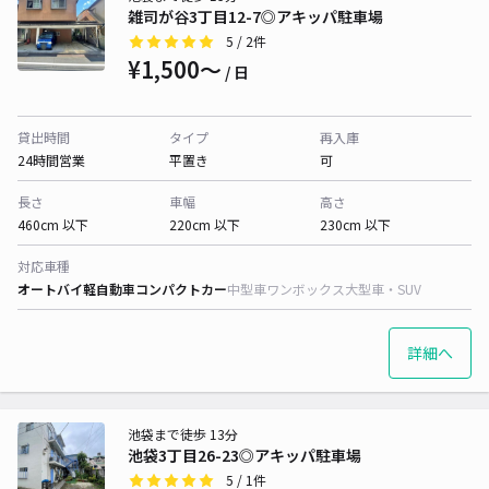
雑司が谷3丁目12-7◎アキッパ駐車場
5
/ 2件
¥1,500〜
/ 日
貸出時間
タイプ
再入庫
24時間営業
平置き
可
長さ
車幅
高さ
460cm 以下
220cm 以下
230cm 以下
対応車種
オートバイ
軽自動車
コンパクトカー
中型車
ワンボックス
大型車・SUV
詳細へ
池袋まで徒歩 13分
池袋3丁目26-23◎アキッパ駐車場
5
/ 1件