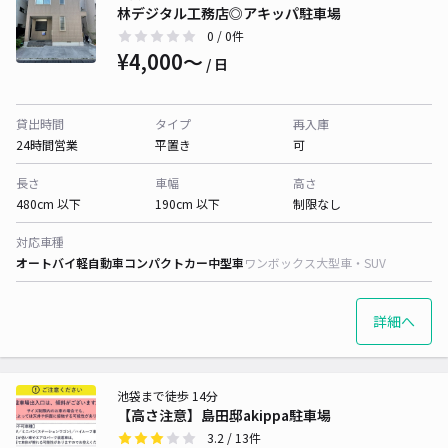
林デジタル工務店◎アキッパ駐車場
0
/ 0件
¥4,000〜
/ 日
貸出時間
タイプ
再入庫
24時間営業
平置き
可
長さ
車幅
高さ
480cm 以下
190cm 以下
制限なし
対応車種
オートバイ
軽自動車
コンパクトカー
中型車
ワンボックス
大型車・SUV
詳細へ
池袋まで徒歩 14分
【高さ注意】島田邸akippa駐車場
3.2
/ 13件