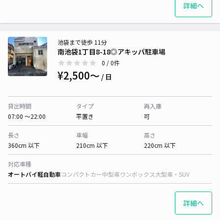
詳細へ
池袋まで徒歩 11分
南池袋1丁目8-18◎アキッパ駐車場
0
/ 0件
¥2,500〜
/ 日
貸出時間
タイプ
再入庫
07:00 〜22:00
平置き
可
長さ
車幅
高さ
360cm 以下
210cm 以下
220cm 以下
対応車種
オートバイ
軽自動車
コンパクトカー
中型車
ワンボックス
大型車・SUV
詳細へ