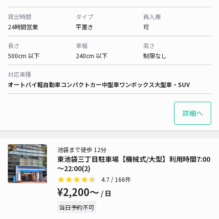
貸出時間
タイプ
再入庫
24時間営業
平置き
可
長さ
車幅
高さ
500cm 以下
240cm 以下
制限なし
対応車種
オートバイ
軽自動車
コンパクトカー
中型車
ワンボックス
大型車・SUV
詳細へ
池袋まで徒歩 12分
東池袋三丁目駐車場【機械式/大型】利用時間7:00
～22:00(2)
4.7
/ 166件
¥2,200〜
/ 日
当日予約不可