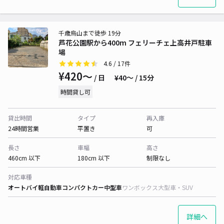
千歳烏山まで徒歩 19分
芦花公園駅から400m フェリーチェ上高井戸駐車
場
4.6
/ 17件
¥420〜
/ 日
¥40〜 / 15分
時間貸し可
貸出時間
タイプ
再入庫
24時間営業
平置き
可
長さ
車幅
高さ
460cm 以下
180cm 以下
制限なし
対応車種
オートバイ
軽自動車
コンパクトカー
中型車
ワンボックス
大型車・SUV
詳細へ