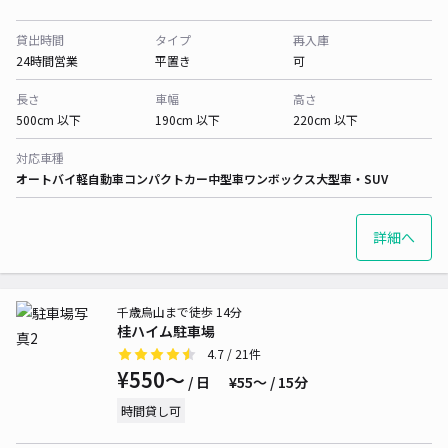
貸出時間
タイプ
再入庫
24時間営業
平置き
可
長さ
車幅
高さ
500cm 以下
190cm 以下
220cm 以下
対応車種
オートバイ
軽自動車
コンパクトカー
中型車
ワンボックス
大型車・SUV
詳細へ
千歳烏山まで徒歩 14分
桂ハイム駐車場
4.7
/ 21件
¥550〜
/ 日
¥55〜 / 15分
時間貸し可