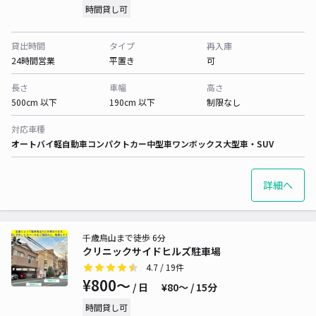
時間貸し可
貸出時間
タイプ
再入庫
24時間営業
平置き
可
長さ
車幅
高さ
500cm 以下
190cm 以下
制限なし
対応車種
オートバイ
軽自動車
コンパクトカー
中型車
ワンボックス
大型車・SUV
詳細へ
千歳烏山まで徒歩 6分
クリニックサイドヒルズ駐車場
4.7
/ 19件
¥800〜
/ 日
¥80〜 / 15分
時間貸し可