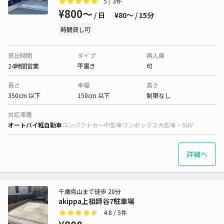
5
/ 3件
¥800〜
/ 日
¥80〜 / 15分
時間貸し可
貸出時間
タイプ
再入庫
24時間営業
平置き
可
長さ
車幅
高さ
350cm 以下
150cm 以下
制限なし
対応車種
オートバイ
軽自動車
コンパクトカー
中型車
ワンボックス
大型車・SUV
詳細へ
千歳烏山まで徒歩 20分
akippa上祖師谷7駐車場
4.8
/ 5件