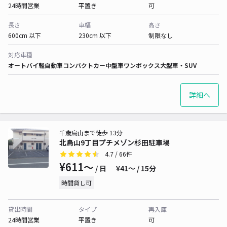
24時間営業
平置き
可
長さ
車幅
高さ
600cm 以下
230cm 以下
制限なし
対応車種
オートバイ
軽自動車
コンパクトカー
中型車
ワンボックス
大型車・SUV
詳細へ
千歳烏山まで徒歩 13分
北烏山9丁目プチメゾン杉田駐車場
4.7
/ 66件
¥611〜
/ 日
¥41〜 / 15分
時間貸し可
貸出時間
タイプ
再入庫
24時間営業
平置き
可