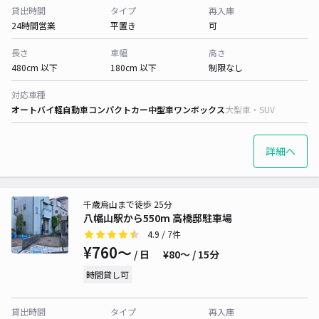
貸出時間
タイプ
再入庫
24時間営業
平置き
可
長さ
車幅
高さ
480cm 以下
180cm 以下
制限なし
対応車種
オートバイ
軽自動車
コンパクトカー
中型車
ワンボックス
大型車・SUV
詳細へ
千歳烏山まで徒歩 25分
八幡山駅から550m 高橋邸駐車場
4.9
/ 7件
¥760〜
/ 日
¥80〜 / 15分
時間貸し可
貸出時間
タイプ
再入庫