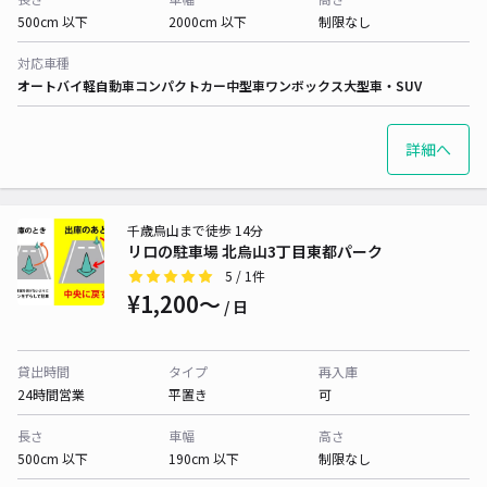
500cm 以下
2000cm 以下
制限なし
対応車種
オートバイ
軽自動車
コンパクトカー
中型車
ワンボックス
大型車・SUV
詳細へ
千歳烏山まで徒歩 14分
リロの駐車場 北烏山3丁目東都パーク
5
/ 1件
¥1,200〜
/ 日
貸出時間
タイプ
再入庫
24時間営業
平置き
可
長さ
車幅
高さ
500cm 以下
190cm 以下
制限なし