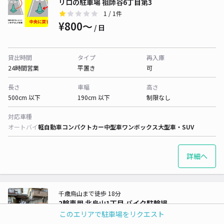
リロの駐車場 祖師谷6丁目第3
1
/ 1件
¥800〜
/ 日
貸出時間
タイプ
再入庫
24時間営業
平置き
可
長さ
車幅
高さ
500cm 以下
190cm 以下
制限なし
対応車種
オートバイ
軽自動車
コンパクトカー
中型車
ワンボックス
大型車・SUV
詳細へ
千歳烏山まで徒歩 18分
2輪専用 北烏山1丁目 バイク駐輪場
このエリアで駐車場をリクエスト
5
/ 3件