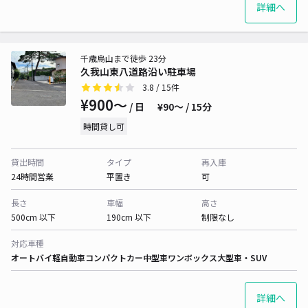
詳細へ
千歳烏山まで徒歩 23分
久我山東八道路沿い駐車場
3.8
/ 15件
¥900〜
/ 日
¥90〜 / 15分
時間貸し可
貸出時間
タイプ
再入庫
24時間営業
平置き
可
長さ
車幅
高さ
500cm 以下
190cm 以下
制限なし
対応車種
オートバイ
軽自動車
コンパクトカー
中型車
ワンボックス
大型車・SUV
詳細へ