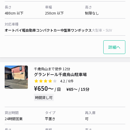
長さ
車幅
高さ
480cm 以下
250cm 以下
制限なし
対応車種
オートバイ
軽自動車
コンパクトカー
中型車
ワンボックス
大型車・SUV
詳細へ
千歳烏山まで徒歩 12分
グランドール千歳烏山駐車場
4.2
/ 6件
¥650〜
/ 日
¥65〜 / 15分
時間貸し可
貸出時間
タイプ
再入庫
24時間営業
平置き
可
長さ
車幅
高さ