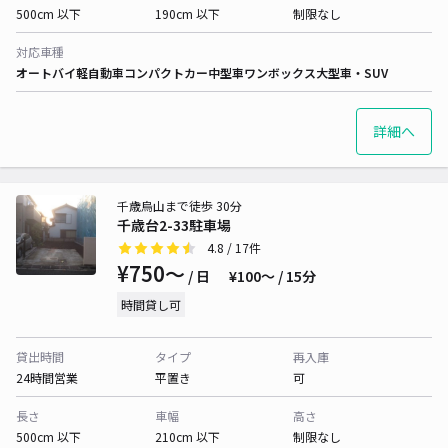
500cm 以下
190cm 以下
制限なし
対応車種
オートバイ
軽自動車
コンパクトカー
中型車
ワンボックス
大型車・SUV
詳細へ
千歳烏山まで徒歩 30分
千歳台2-33駐車場
4.8
/ 17件
¥750〜
/ 日
¥100〜 / 15分
時間貸し可
貸出時間
タイプ
再入庫
24時間営業
平置き
可
長さ
車幅
高さ
500cm 以下
210cm 以下
制限なし