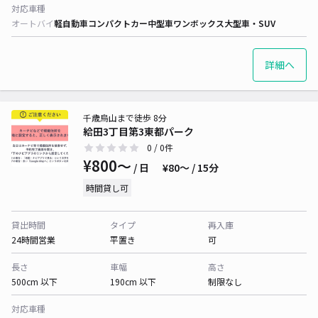
対応車種
オートバイ
軽自動車
コンパクトカー
中型車
ワンボックス
大型車・SUV
詳細へ
千歳烏山まで徒歩 8分
給田3丁目第3東都パーク
0
/ 0件
¥800〜
/ 日
¥80〜 / 15分
時間貸し可
貸出時間
タイプ
再入庫
24時間営業
平置き
可
長さ
車幅
高さ
500cm 以下
190cm 以下
制限なし
対応車種