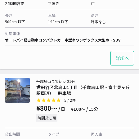
24時間営業
平置き
可
長さ
車幅
高さ
500cm 以下
190cm 以下
制限なし
対応車種
オートバイ
軽自動車
コンパクトカー
中型車
ワンボックス
大型車・SUV
詳細へ
千歳烏山まで徒歩 21分
世田谷区北烏山1丁目（千歳烏山駅・富士見ヶ丘
駅周辺） 駐車場
5
/ 2件
¥800〜
/ 日
¥100〜 / 15分
時間貸し可
貸出時間
タイプ
再入庫