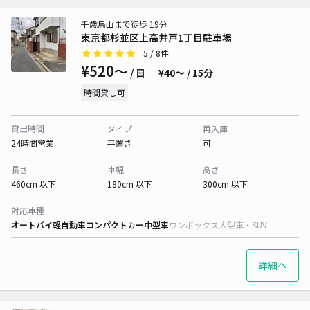
千歳烏山まで徒歩 19分
東京都杉並区上高井戸1丁目駐車場
5
/ 8件
¥520〜
/ 日
¥40〜 / 15分
時間貸し可
貸出時間
タイプ
再入庫
24時間営業
平置き
可
長さ
車幅
高さ
460cm 以下
180cm 以下
300cm 以下
対応車種
オートバイ
軽自動車
コンパクトカー
中型車
ワンボックス
大型車・SUV
詳細へ