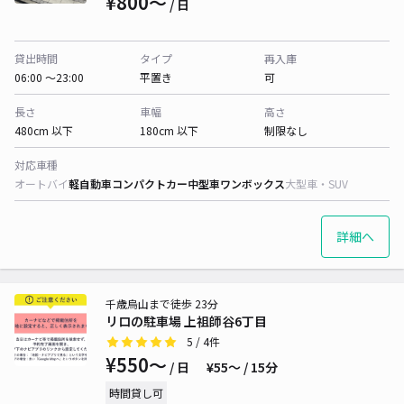
¥800〜
/ 日
貸出時間
タイプ
再入庫
06:00 〜23:00
平置き
可
長さ
車幅
高さ
480cm 以下
180cm 以下
制限なし
対応車種
オートバイ
軽自動車
コンパクトカー
中型車
ワンボックス
大型車・SUV
詳細へ
千歳烏山まで徒歩 23分
リロの駐車場 上祖師谷6丁目
5
/ 4件
¥550〜
/ 日
¥55〜 / 15分
時間貸し可