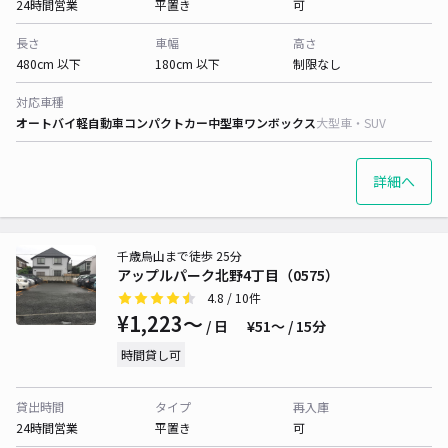
24時間営業
平置き
可
長さ
車幅
高さ
480cm 以下
180cm 以下
制限なし
対応車種
オートバイ
軽自動車
コンパクトカー
中型車
ワンボックス
大型車・SUV
詳細へ
千歳烏山まで徒歩 25分
アップルパーク北野4丁目（0575）
4.8
/ 10件
¥1,223〜
/ 日
¥51〜 / 15分
時間貸し可
貸出時間
タイプ
再入庫
24時間営業
平置き
可