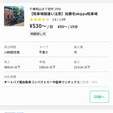
千歳烏山まで徒歩 29分
【駐車場間違い注意】加藤宅akippa駐車場
3.8
/ 13件
¥530〜
/ 日
¥50〜 / 15分
時間貸し可
貸出時間
タイプ
再入庫
24時間営業
平置き
可
長さ
車幅
高さ
480cm 以下
180cm 以下
215cm 以下
対応車種
オートバイ
軽自動車
コンパクトカー
中型車
ワンボックス
大型車・SUV
詳細へ