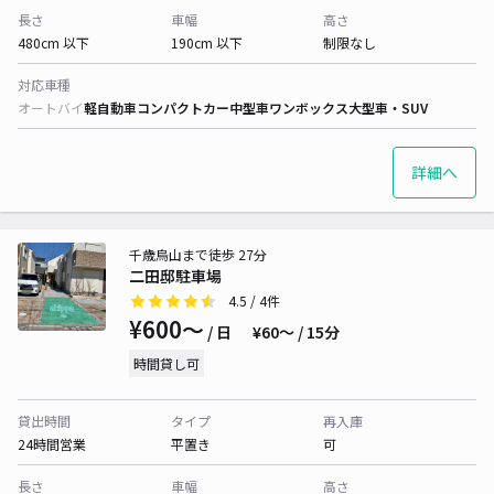
長さ
車幅
高さ
480cm 以下
190cm 以下
制限なし
対応車種
オートバイ
軽自動車
コンパクトカー
中型車
ワンボックス
大型車・SUV
詳細へ
千歳烏山まで徒歩 27分
二田邸駐車場
4.5
/ 4件
¥600〜
/ 日
¥60〜 / 15分
時間貸し可
貸出時間
タイプ
再入庫
24時間営業
平置き
可
長さ
車幅
高さ