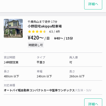
詳細へ
千歳烏山まで徒歩 17分
小野田宅akippa駐車場
4.5
/ 4件
¥420〜
/ 日
¥40〜 / 15分
時間貸し可
貸出時間
タイプ
再入庫
24時間営業
平置き
可
長さ
車幅
高さ
480cm 以下
240cm 以下
260cm 以下
対応車種
オートバイ
軽自動車
コンパクトカー
中型車
ワンボックス
大型車・SUV
詳細へ