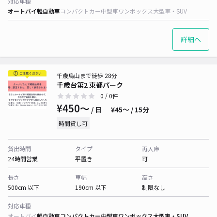
対応車種
オートバイ
軽自動車
コンパクトカー
中型車
ワンボックス
大型車・SUV
詳細へ
千歳烏山まで徒歩 28分
千歳台第2 東都パーク
0
/ 0件
¥450〜
/ 日
¥45〜 / 15分
時間貸し可
貸出時間
タイプ
再入庫
24時間営業
平置き
可
長さ
車幅
高さ
500cm 以下
190cm 以下
制限なし
対応車種
オートバイ
軽自動車
コンパクトカー
中型車
ワンボックス
大型車・SUV