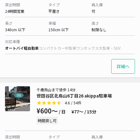
貸出時間
タイプ
再入庫
24時間営業
平置き
可
長さ
車幅
高さ
340cm 以下
150cm 以下
制限なし
対応車種
オートバイ
軽自動車
コンパクトカー
中型車
ワンボックス
大型車・SUV
詳細へ
千歳烏山まで徒歩 14分
世田谷区北烏山6丁目26 akippa駐車場
4.6
/ 54件
¥600〜
/ 日
¥77〜 / 15分
時間貸し可
貸出時間
タイプ
再入庫