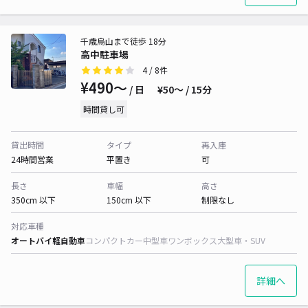
千歳烏山まで徒歩 18分
高中駐車場
4
/ 8件
¥490〜
/ 日
¥50〜 / 15分
時間貸し可
貸出時間
タイプ
再入庫
24時間営業
平置き
可
長さ
車幅
高さ
350cm 以下
150cm 以下
制限なし
対応車種
オートバイ
軽自動車
コンパクトカー
中型車
ワンボックス
大型車・SUV
詳細へ