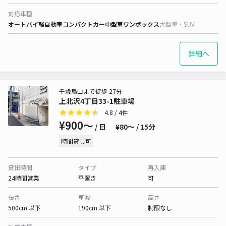
対応車種
オートバイ
軽自動車
コンパクトカー
中型車
ワンボックス
大型車・SUV
詳細へ
千歳烏山まで徒歩 27分
上北沢4丁目33-1駐車場
4.8
/ 4件
¥900〜
/ 日
¥80〜 / 15分
時間貸し可
貸出時間
タイプ
再入庫
24時間営業
平置き
可
長さ
車幅
高さ
500cm 以下
190cm 以下
制限なし