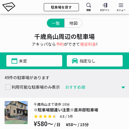
駐車場を貸す
検索
ログイン
メニュー
一覧
地図
千歳烏山周辺の駐車場
アキッパなら
予約
ができて
格安料金
!
未定
指定なし
49件の駐車場があります
利用可能な駐車場のみ表示
千歳烏山まで徒歩 10分
※駐車場間違い注意※直井邸駐車場
4.8
/ 5件
¥580〜
/ 日
¥58〜 / 15分