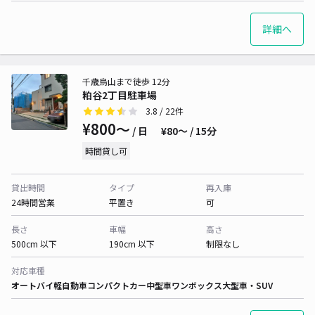
詳細へ
千歳烏山まで徒歩 12分
粕谷2丁目駐車場
3.8
/ 22件
¥800〜
/ 日
¥80〜 / 15分
時間貸し可
貸出時間
タイプ
再入庫
24時間営業
平置き
可
長さ
車幅
高さ
500cm 以下
190cm 以下
制限なし
対応車種
オートバイ
軽自動車
コンパクトカー
中型車
ワンボックス
大型車・SUV