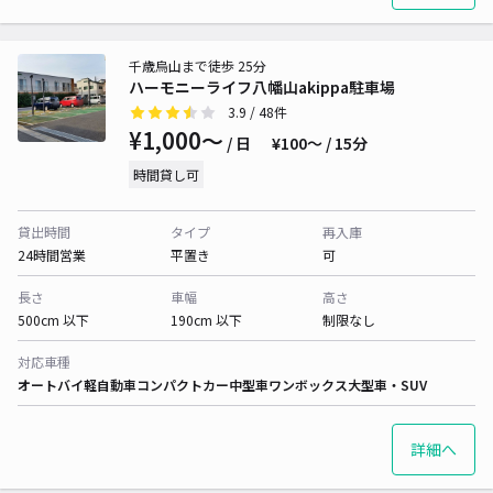
千歳烏山まで徒歩 25分
ハーモニーライフ八幡山akippa駐車場
3.9
/ 48件
¥1,000〜
/ 日
¥100〜 / 15分
時間貸し可
貸出時間
タイプ
再入庫
24時間営業
平置き
可
長さ
車幅
高さ
500cm 以下
190cm 以下
制限なし
対応車種
オートバイ
軽自動車
コンパクトカー
中型車
ワンボックス
大型車・SUV
詳細へ