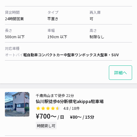
貸出時間
タイプ
再入庫
24時間営業
平置き
可
長さ
車幅
高さ
500cm 以下
190cm 以下
制限なし
対応車種
オートバイ
軽自動車
コンパクトカー
中型車
ワンボックス
大型車・SUV
詳細へ
千歳烏山まで徒歩 21分
仙川駅徒歩6分新槙宅akippa駐車場
4.8
/ 18件
¥700〜
/ 日
¥80〜 / 15分
時間貸し可