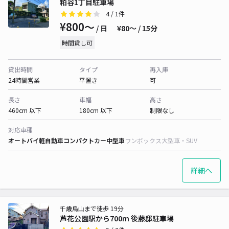
粕谷1丁目駐車場
4
/ 1件
¥800〜
/ 日
¥80〜 / 15分
時間貸し可
貸出時間
タイプ
再入庫
24時間営業
平置き
可
長さ
車幅
高さ
460cm 以下
180cm 以下
制限なし
対応車種
オートバイ
軽自動車
コンパクトカー
中型車
ワンボックス
大型車・SUV
詳細へ
千歳烏山まで徒歩 19分
芦花公園駅から700m 後藤邸駐車場