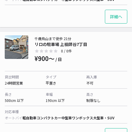
詳細へ
千歳烏山まで徒歩 21分
リロの駐車場 上祖師谷7丁目
0
/ 0件
¥900〜
/ 日
貸出時間
タイプ
再入庫
24時間営業
平置き
不可
長さ
車幅
高さ
500cm 以下
190cm 以下
制限なし
対応車種
オートバイ
軽自動車
コンパクトカー
中型車
ワンボックス
大型車・SUV