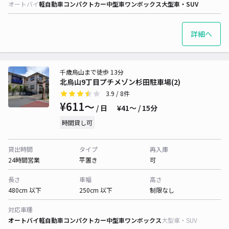
オートバイ
軽自動車
コンパクトカー
中型車
ワンボックス
大型車・SUV
詳細へ
千歳烏山まで徒歩 13分
北烏山9丁目プチメゾン杉田駐車場(2)
3.9
/ 8件
¥611〜
/ 日
¥41〜 / 15分
時間貸し可
貸出時間
タイプ
再入庫
24時間営業
平置き
可
長さ
車幅
高さ
480cm 以下
250cm 以下
制限なし
対応車種
オートバイ
軽自動車
コンパクトカー
中型車
ワンボックス
大型車・SUV