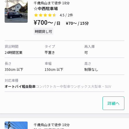
千歳烏山まで徒歩 18分
☆中西駐車場
4.5
/ 2件
¥700〜
/ 日
¥70〜 / 15分
時間貸し可
貸出時間
タイプ
再入庫
24時間営業
平置き
可
長さ
車幅
高さ
350cm 以下
150cm 以下
制限なし
対応車種
オートバイ
軽自動車
コンパクトカー
中型車
ワンボックス
大型車・SUV
詳細へ
千歳烏山まで徒歩 18分