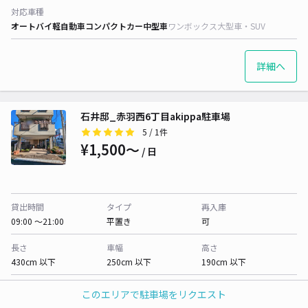
対応車種
オートバイ
軽自動車
コンパクトカー
中型車
ワンボックス
大型車・SUV
詳細へ
石井邸_赤羽西6丁目akippa駐車場
5
/ 1件
¥1,500〜
/ 日
貸出時間
タイプ
再入庫
09:00 〜21:00
平置き
可
長さ
車幅
高さ
430cm 以下
250cm 以下
190cm 以下
対応車種
このエリアで駐車場をリクエスト
オートバイ
軽自動車
コンパクトカー
中型車
ワンボックス
大型車・SUV