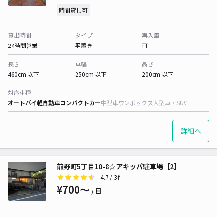
時間貸し可
貸出時間
タイプ
再入庫
24時間営業
平置き
可
長さ
車幅
高さ
460cm 以下
250cm 以下
200cm 以下
対応車種
オートバイ
軽自動車
コンパクトカー
中型車
ワンボックス
大型車・SUV
詳細へ
前野町5丁目10-8☆アキッパ駐車場【2】
4.7
/ 3件
¥700〜
/ 日