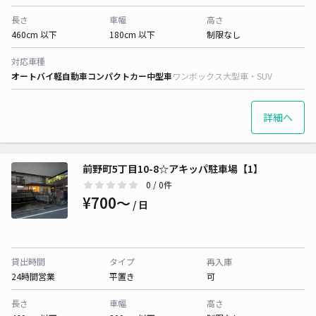
長さ
車幅
高さ
460cm 以下
180cm 以下
制限なし
対応車種
オートバイ
軽自動車
コンパクトカー
中型車
ワンボックス
大型車・SUV
詳細へ
前野町5丁目10-8☆アキッパ駐車場【1】
0
/ 0件
¥700〜
/ 日
貸出時間
タイプ
再入庫
24時間営業
平置き
可
長さ
車幅
高さ