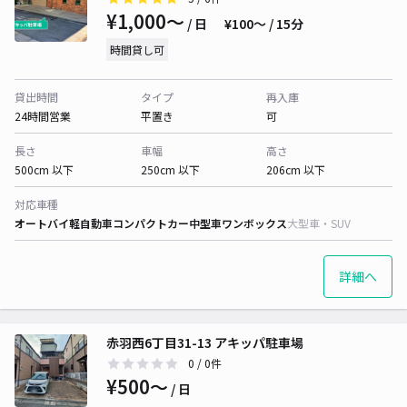
¥1,000〜
/ 日
¥100〜 / 15分
時間貸し可
貸出時間
タイプ
再入庫
24時間営業
平置き
可
長さ
車幅
高さ
500cm 以下
250cm 以下
206cm 以下
対応車種
オートバイ
軽自動車
コンパクトカー
中型車
ワンボックス
大型車・SUV
詳細へ
赤羽西6丁目31-13 アキッパ駐車場
0
/ 0件
¥500〜
/ 日