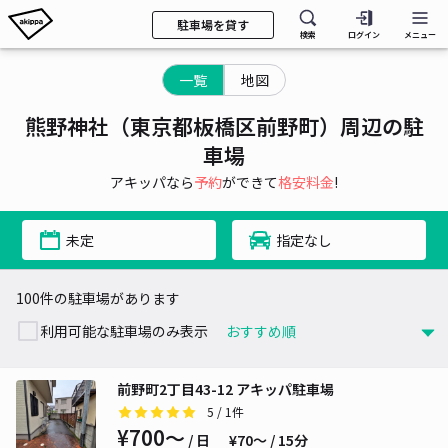
駐車場を貸す
検索
ログイン
メニュー
一覧
地図
熊野神社（東京都板橋区前野町）周辺の駐
車場
アキッパなら
予約
ができて
格安料金
!
未定
指定なし
100件の駐車場があります
利用可能な駐車場のみ表示
前野町2丁目43-12 アキッパ駐車場
5
/ 1件
¥700〜
/ 日
¥70〜 / 15分