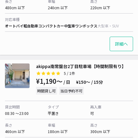
長さ
車幅
高さ
480cm 以下
240cm 以下
220cm 以下
対応車種
オートバイ
軽自動車
コンパクトカー
中型車
ワンボックス
大型車・SUV
詳細へ
akippa南常盤台2丁目駐車場【時間制限有り】
5
/ 1件
¥1,190〜
/ 日
¥150〜 / 15分
時間貸し可
当日予約不可
貸出時間
タイプ
再入庫
08:30 〜23:00
平置き
可
長さ
車幅
高さ
460cm 以下
180cm 以下
300cm 以下