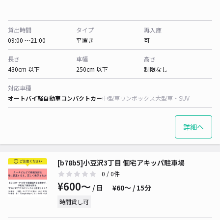
貸出時間
タイプ
再入庫
09:00 〜21:00
平置き
可
長さ
車幅
高さ
430cm 以下
250cm 以下
制限なし
対応車種
オートバイ
軽自動車
コンパクトカー
中型車
ワンボックス
大型車・SUV
詳細へ
[b78b5]小豆沢3丁目 個宅アキッパ駐車場
0
/ 0件
¥600〜
/ 日
¥60〜 / 15分
時間貸し可