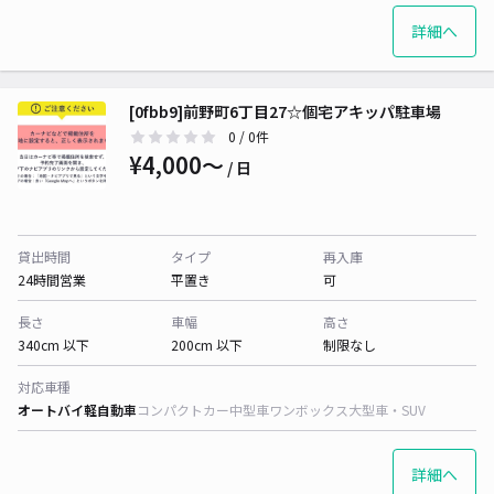
詳細へ
[0fbb9]前野町6丁目27☆個宅アキッパ駐車場
0
/ 0件
¥4,000〜
/ 日
貸出時間
タイプ
再入庫
24時間営業
平置き
可
長さ
車幅
高さ
340cm 以下
200cm 以下
制限なし
対応車種
オートバイ
軽自動車
コンパクトカー
中型車
ワンボックス
大型車・SUV
詳細へ