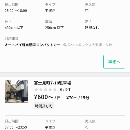
貸出時間
タイプ
再入庫
09:00 〜18:00
平置き
可
長さ
車幅
高さ
430cm 以下
250cm 以下
制限なし
対応車種
オートバイ
軽自動車
コンパクトカー
中型車
ワンボックス
大型車・SUV
詳細へ
富士見町7-18駐車場
0
/ 0件
¥600〜
/ 日
¥70〜 / 15分
時間貸し可
貸出時間
タイプ
再入庫
07:00 〜23:59
平置き
可