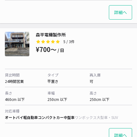
詳細へ
森平電機製作所
5
/ 3件
¥700〜
/ 日
貸出時間
タイプ
再入庫
24時間営業
平置き
可
長さ
車幅
高さ
460cm 以下
250cm 以下
250cm 以下
対応車種
オートバイ
軽自動車
コンパクトカー
中型車
ワンボックス
大型車・SUV
詳細へ