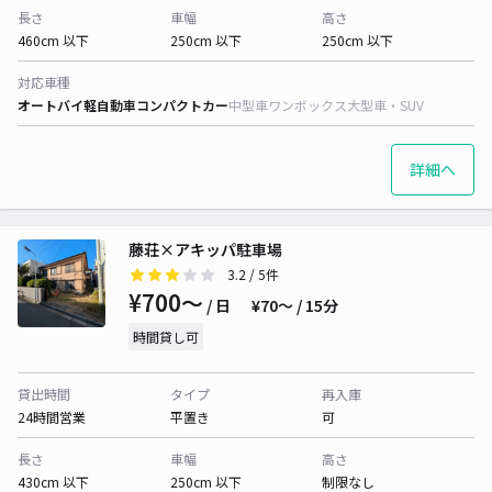
長さ
車幅
高さ
460cm 以下
250cm 以下
250cm 以下
対応車種
オートバイ
軽自動車
コンパクトカー
中型車
ワンボックス
大型車・SUV
詳細へ
藤荘×アキッパ駐車場
3.2
/ 5件
¥700〜
/ 日
¥70〜 / 15分
時間貸し可
貸出時間
タイプ
再入庫
24時間営業
平置き
可
長さ
車幅
高さ
430cm 以下
250cm 以下
制限なし