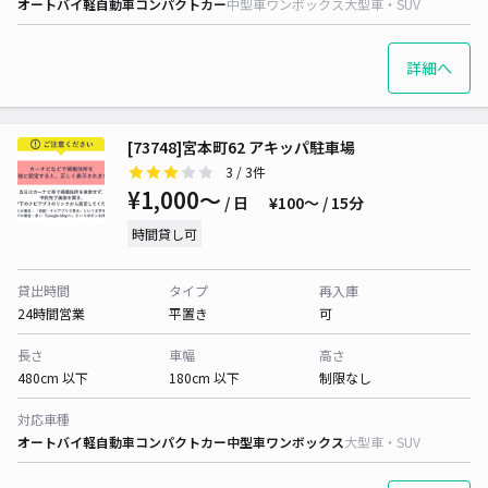
オートバイ
軽自動車
コンパクトカー
中型車
ワンボックス
大型車・SUV
詳細へ
[73748]宮本町62 アキッパ駐車場
3
/ 3件
¥1,000〜
/ 日
¥100〜 / 15分
時間貸し可
貸出時間
タイプ
再入庫
24時間営業
平置き
可
長さ
車幅
高さ
480cm 以下
180cm 以下
制限なし
対応車種
オートバイ
軽自動車
コンパクトカー
中型車
ワンボックス
大型車・SUV