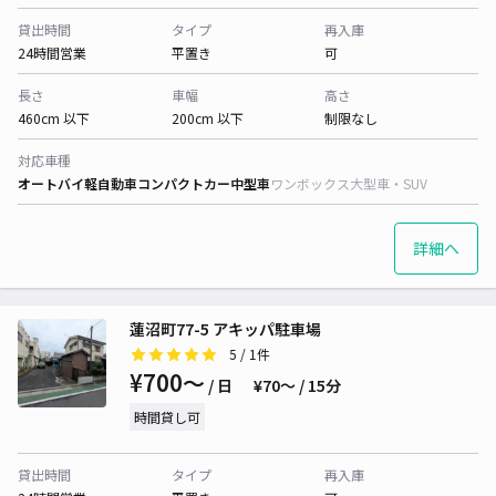
貸出時間
タイプ
再入庫
24時間営業
平置き
可
長さ
車幅
高さ
460cm 以下
200cm 以下
制限なし
対応車種
オートバイ
軽自動車
コンパクトカー
中型車
ワンボックス
大型車・SUV
詳細へ
蓮沼町77-5 アキッパ駐車場
5
/ 1件
¥700〜
/ 日
¥70〜 / 15分
時間貸し可
貸出時間
タイプ
再入庫