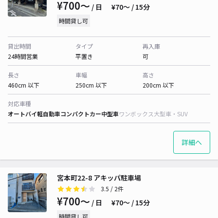
¥700〜
/ 日
¥70〜 / 15分
時間貸し可
貸出時間
タイプ
再入庫
24時間営業
平置き
可
長さ
車幅
高さ
460cm 以下
250cm 以下
200cm 以下
対応車種
オートバイ
軽自動車
コンパクトカー
中型車
ワンボックス
大型車・SUV
詳細へ
宮本町22-8 アキッパ駐車場
3.5
/ 2件
¥700〜
/ 日
¥70〜 / 15分
時間貸し可