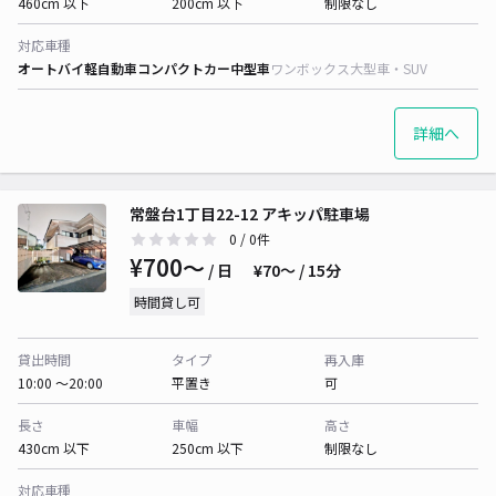
460cm 以下
200cm 以下
制限なし
対応車種
オートバイ
軽自動車
コンパクトカー
中型車
ワンボックス
大型車・SUV
詳細へ
常盤台1丁目22-12 アキッパ駐車場
0
/ 0件
¥700〜
/ 日
¥70〜 / 15分
時間貸し可
貸出時間
タイプ
再入庫
10:00 〜20:00
平置き
可
長さ
車幅
高さ
430cm 以下
250cm 以下
制限なし
対応車種