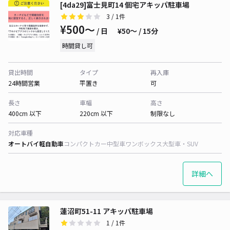
[4da29]富士見町14 個宅アキッパ駐車場
3
/ 1件
¥500〜
/ 日
¥50〜 / 15分
時間貸し可
貸出時間
タイプ
再入庫
24時間営業
平置き
可
長さ
車幅
高さ
400cm 以下
220cm 以下
制限なし
対応車種
オートバイ
軽自動車
コンパクトカー
中型車
ワンボックス
大型車・SUV
詳細へ
蓮沼町51-11 アキッパ駐車場
1
/ 1件