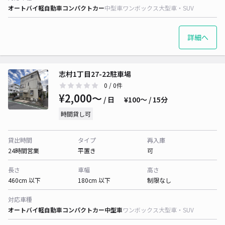
オートバイ
軽自動車
コンパクトカー
中型車
ワンボックス
大型車・SUV
詳細へ
志村1丁目27-22駐車場
0
/ 0件
¥2,000〜
/ 日
¥100〜 / 15分
時間貸し可
貸出時間
タイプ
再入庫
24時間営業
平置き
可
長さ
車幅
高さ
460cm 以下
180cm 以下
制限なし
対応車種
オートバイ
軽自動車
コンパクトカー
中型車
ワンボックス
大型車・SUV