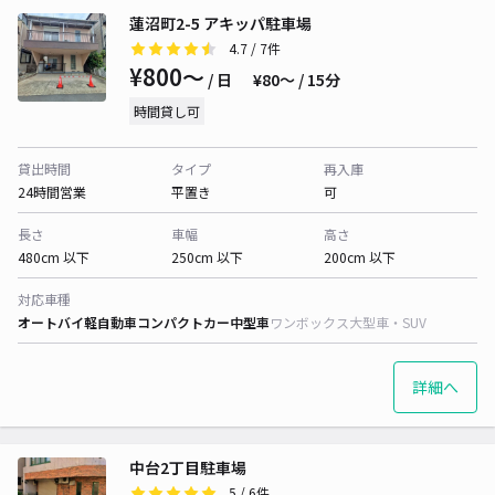
蓮沼町2-5 アキッパ駐車場
4.7
/ 7件
¥800〜
/ 日
¥80〜 / 15分
時間貸し可
貸出時間
タイプ
再入庫
24時間営業
平置き
可
長さ
車幅
高さ
480cm 以下
250cm 以下
200cm 以下
対応車種
オートバイ
軽自動車
コンパクトカー
中型車
ワンボックス
大型車・SUV
詳細へ
中台2丁目駐車場
5
/ 6件