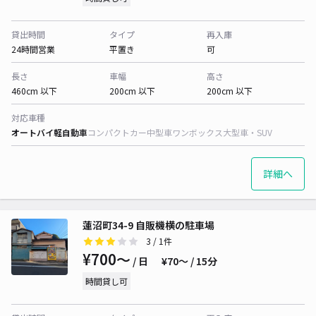
貸出時間
タイプ
再入庫
24時間営業
平置き
可
長さ
車幅
高さ
460cm 以下
200cm 以下
200cm 以下
対応車種
オートバイ
軽自動車
コンパクトカー
中型車
ワンボックス
大型車・SUV
詳細へ
蓮沼町34-9 自販機横の駐車場
3
/ 1件
¥700〜
/ 日
¥70〜 / 15分
時間貸し可