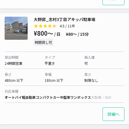
大野邸_志村3丁目アキッパ駐車場
4.5
/ 11件
¥800〜
/ 日
¥80〜 / 15分
時間貸し可
貸出時間
タイプ
再入庫
24時間営業
平置き
可
長さ
車幅
高さ
480cm 以下
180cm 以下
制限なし
対応車種
オートバイ
軽自動車
コンパクトカー
中型車
ワンボックス
大型車・SUV
詳細へ