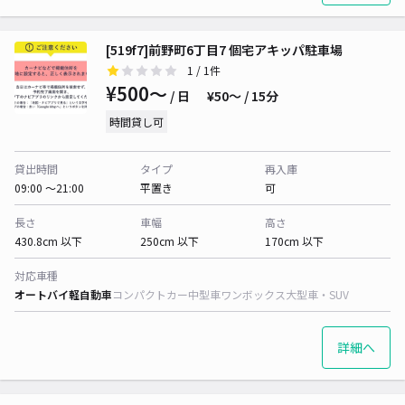
[519f7]前野町6丁目7 個宅アキッパ駐車場
1
/ 1件
¥500〜
/ 日
¥50〜 / 15分
時間貸し可
貸出時間
タイプ
再入庫
09:00 〜21:00
平置き
可
長さ
車幅
高さ
430.8cm 以下
250cm 以下
170cm 以下
対応車種
オートバイ
軽自動車
コンパクトカー
中型車
ワンボックス
大型車・SUV
詳細へ