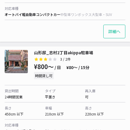
対応車種
オートバイ
軽自動車
コンパクトカー
中型車
ワンボックス
大型車・SUV
詳細へ
山形邸_志村2丁目akippa駐車場
3
/ 2件
¥800〜
/ 日
¥80〜 / 15分
時間貸し可
貸出時間
タイプ
再入庫
24時間営業
平置き
可
長さ
車幅
高さ
450cm 以下
210cm 以下
220cm 以下
対応車種