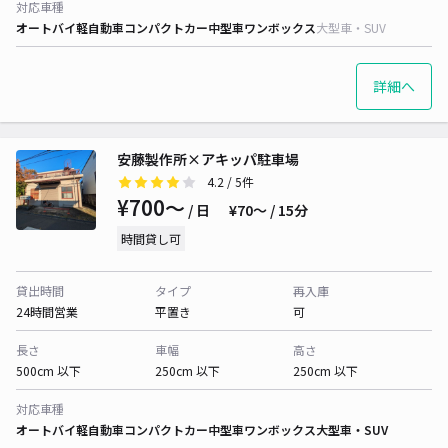
対応車種
オートバイ
軽自動車
コンパクトカー
中型車
ワンボックス
大型車・SUV
詳細へ
安藤製作所×アキッパ駐車場
4.2
/ 5件
¥700〜
/ 日
¥70〜 / 15分
時間貸し可
貸出時間
タイプ
再入庫
24時間営業
平置き
可
長さ
車幅
高さ
500cm 以下
250cm 以下
250cm 以下
対応車種
オートバイ
軽自動車
コンパクトカー
中型車
ワンボックス
大型車・SUV