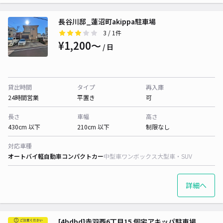
長谷川邸_蓮沼町akippa駐車場
3
/ 1件
¥1,200〜
/ 日
貸出時間
タイプ
再入庫
24時間営業
平置き
可
長さ
車幅
高さ
430cm 以下
210cm 以下
制限なし
対応車種
オートバイ
軽自動車
コンパクトカー
中型車
ワンボックス
大型車・SUV
詳細へ
[4bdbd]赤羽西6丁目15 個宅アキッパ駐車場