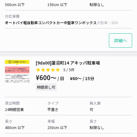
500cm 以下
190cm 以下
制限なし
対応車種
オートバイ
軽自動車
コンパクトカー
中型車
ワンボックス
大型車・SUV
詳細へ
[9da00]蓮沼町14 アキッパ駐車場
5
/ 5件
¥600〜
/ 日
¥60〜 / 15分
時間貸し可
貸出時間
タイプ
再入庫
24時間営業
平置き
可
長さ
車幅
高さ
480cm 以下
250cm 以下
制限なし