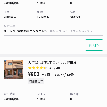
24時間営業
平置き
可
長さ
車幅
高さ
480cm 以下
170cm 以下
制限なし
対応車種
オートバイ
軽自動車
コンパクトカー
中型車
ワンボックス
大型車・SUV
詳細へ
大竹邸_坂下1丁目akippa駐車場
4.8
/ 4件
¥800〜
/ 日
¥80〜 / 15分
時間貸し可
貸出時間
タイプ
再入庫
24時間営業
平置き
可