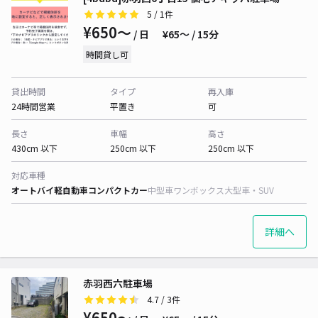
5
/ 1件
¥650〜
/ 日
¥65〜 / 15分
時間貸し可
貸出時間
タイプ
再入庫
24時間営業
平置き
可
長さ
車幅
高さ
430cm 以下
250cm 以下
250cm 以下
対応車種
オートバイ
軽自動車
コンパクトカー
中型車
ワンボックス
大型車・SUV
詳細へ
赤羽西六駐車場
4.7
/ 3件
¥650〜