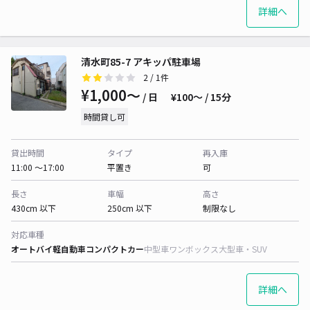
詳細へ
清水町85-7 アキッパ駐車場
2
/ 1件
¥1,000〜
/ 日
¥100〜 / 15分
時間貸し可
貸出時間
タイプ
再入庫
11:00 〜17:00
平置き
可
長さ
車幅
高さ
430cm 以下
250cm 以下
制限なし
対応車種
オートバイ
軽自動車
コンパクトカー
中型車
ワンボックス
大型車・SUV
詳細へ