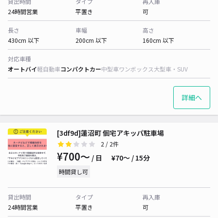
貸出時間
タイプ
再入庫
24時間営業
平置き
可
長さ
車幅
高さ
430cm 以下
200cm 以下
160cm 以下
対応車種
オートバイ
軽自動車
コンパクトカー
中型車
ワンボックス
大型車・SUV
詳細へ
[3df9d]蓮沼町 個宅アキッパ駐車場
2
/ 2件
¥700〜
/ 日
¥70〜 / 15分
時間貸し可
貸出時間
タイプ
再入庫
24時間営業
平置き
可