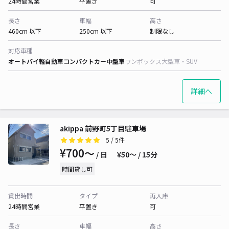
24時間営業
平置き
可
長さ
車幅
高さ
460cm 以下
250cm 以下
制限なし
対応車種
オートバイ
軽自動車
コンパクトカー
中型車
ワンボックス
大型車・SUV
詳細へ
akippa 前野町5丁目駐車場
5
/ 5件
¥700〜
/ 日
¥50〜 / 15分
時間貸し可
貸出時間
タイプ
再入庫
24時間営業
平置き
可
長さ
車幅
高さ