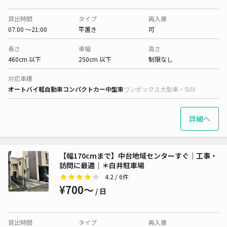
貸出時間
タイプ
再入庫
07:00 〜21:00
平置き
可
長さ
車幅
高さ
460cm 以下
250cm 以下
制限なし
対応車種
オートバイ
軽自動車
コンパクトカー
中型車
ワンボックス
大型車・SUV
詳細へ
【幅170cmまで】中台地域センターすぐ｜工事・
訪問に最適｜＊白井駐車場
4.2
/ 6件
¥700〜
/ 日
貸出時間
タイプ
再入庫