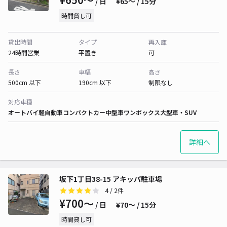
/ 日
¥65〜 / 15分
時間貸し可
貸出時間
タイプ
再入庫
24時間営業
平置き
可
長さ
車幅
高さ
500cm 以下
190cm 以下
制限なし
対応車種
オートバイ
軽自動車
コンパクトカー
中型車
ワンボックス
大型車・SUV
詳細へ
坂下1丁目38-15 アキッパ駐車場
4
/ 2件
¥700〜
/ 日
¥70〜 / 15分
時間貸し可