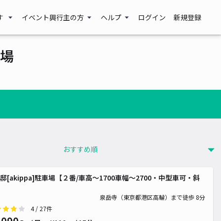
す
イベント興行主の方
ヘルプ
ログイン
新規登録
場
邸[akippa]駐車場【２番/車高〜1700車幅〜2700・中型車可・斜
泉岳寺（東京都港区高輪）まで徒歩 8分
4
/ 27件