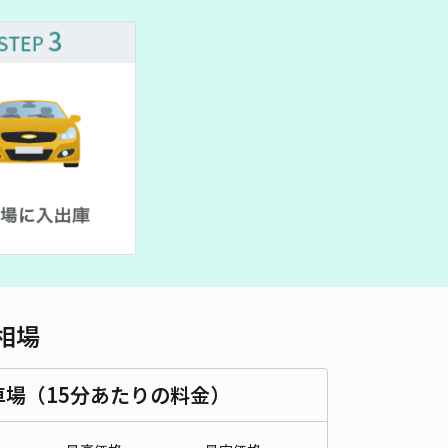
460cm 以下
車幅
180cm 以下
高さ
180cm 以下
車種
オートバイ
軽自動車
コンパクトカー
中型車
ワンボックス
大型車・SUV
詳細へ
邸[akippa]駐車場【1番/車高〜2180車幅〜3500・中型車1台置
泉岳寺（東京都港区高輪）まで徒歩 9分
0
/ 0件
,000〜
/ 日
¥200〜 / 15分
貸し可
相場
時間
24時間営業
タイプ
平置き
再入庫
可
車場（15分あたりの料金）
500cm 以下
車幅
190cm 以下
高さ
170cm 以下