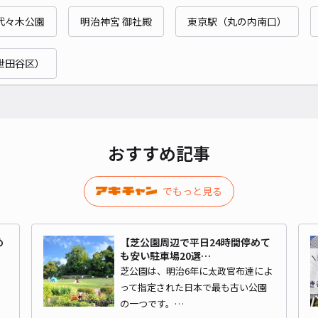
白金
代々木公園
明治神宮 御社殿
東京駅（丸の内南口）
世田谷区）
¥1
時間
貸出
おすすめ記事
長さ
対応
でもっと見る
め
【芝公園周辺で平日24時間停めて
も安い駐車場20選…
芝公園は、明治6年に太政官布達によ
白金
シ
って指定された日本で最も古い公園
の一つです。…