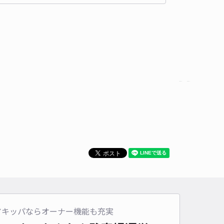
,440〜
/ 日
¥145〜 / 15分
貸し可
時間
24時間営業
タイプ
平置き
再入庫
可
430cm 以下
車幅
170cm 以下
高さ
制限なし
車種
オートバイ
軽自動車
コンパクトカー
中型車
ワンボックス
大型車・SUV
詳細へ
4丁目【中型可】津村邸[akippa]駐車場
泉岳寺（東京都港区高輪）まで徒歩 24分
4.3
/ 35件
,590〜
/ 日
¥160〜 / 15分
貸し可
アキッパならオーナー機能も充実