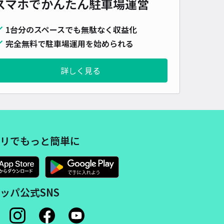
スマホでかんたん
駐車場運営
時間
24時間営業
タイプ
平置き
再入庫
可
460cm 以下
車幅
180cm 以下
高さ
制限なし
1台分のスペースでも無駄なく収益化
車種
オートバイ
軽自動車
コンパクトカー
中型車
ワンボックス
大型車・SUV
完全無料で駐車場運用を始められる
詳細へ
詳しく見る
駅A6出口直結！田町タワー駐車場【ご利用時間：6:30～23:59 / 普
 高さ155cm以下】
泉岳寺（東京都港区高輪）まで徒歩 25分
5
/ 3件
リでもっと簡単に
,980〜
/ 日
予約不可
ッパ公式SNS
時間
06:30 〜23:59
タイプ
機械式（有人）
再入庫
不可
530cm 以下
車幅
195cm 以下
高さ
155cm 以下