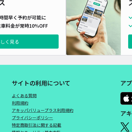
ス
貸出
長さ
時間早く予約が可能に
対応
車料金が常時10%OFF
詳しく見る
三田
通車
サイトの利用について
アプ
¥1
よくある質問
当日
利用規約
アキッパバリュープラス利用規約
アキ
貸出
プライバシーポリシー
長さ
特定商取引法に関する記載