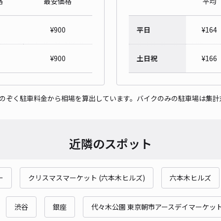
格
最安価格
平均
対応
¥
900
平日
¥
164
¥
900
土日祝
¥
166
ウィ
をのぞく駐車料金から相場を算出しています。バイクのみの駐車場は集計
¥1
貸出
近隣のスポット
長さ
対応
ー
クリスマスマーケット (六本木ヒルズ)
六本木ヒルズ
渋谷
銀座
代々木公園 東京朝市アースデイマーケッ