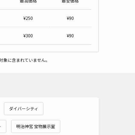
最高価格
最安価格
車種
オートバイ
軽自動車
コンパクトカー
中型車
ワンボックス
大型車・SUV
¥
250
¥
90
詳細へ
¥
300
¥
90
ング高輪駐車場【サイズ制限あり/機械式】
泉岳寺（東京都港区高輪）まで徒歩 19分
4.4
/ 31件
対象に含まれていません。
,300〜
/ 日
時間
10:00 〜22:00
タイプ
機械式（有人）
再入庫
不可
490cm 以下
車幅
185cm 以下
高さ
155cm 以下
車種
オートバイ
軽自動車
コンパクトカー
中型車
ワンボックス
大型車・SUV
ダイバーシティ
詳細へ
ト
明治神宮 宝物展示室