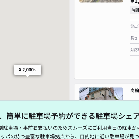
¥1
時間
貸出
長さ
対応
¥ 2,000~
高輪
¥1
、簡単に駐車場予約ができる駐車場シェ
¥ 3,800~
¥ 4,000~
時間
制駐車場・事前お支払いのためスムーズにご利用当日の駐車が
キッパの持つ豊富な駐車場拠点から、目的地に近い駐車場が見つ
貸出