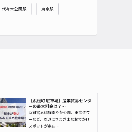
台駅前[akippa]駐車場
代々木公園駅
東京駅
泉岳寺（東京都港区高輪）まで徒歩 20分
4.4
/ 8件
,700〜
/ 日
¥170〜 / 15分
貸し可
時間
24時間営業
タイプ
平置き
再入庫
可
340cm 以下
車幅
150cm 以下
高さ
制限なし
車種
オートバイ
軽自動車
コンパクトカー
中型車
ワンボックス
大型車・SUV
詳細へ
【浜松町 駐車場】産業貿易センタ
ーの最大料金は？…
浜離宮恩賜庭園や芝公園、東京タワ
台1丁目 青木邸[アキッパ]駐車場
ーなど、周辺にさまざまなおでかけ
泉岳寺（東京都港区高輪）まで徒歩 21分
スポットが点在…
4
/ 7件