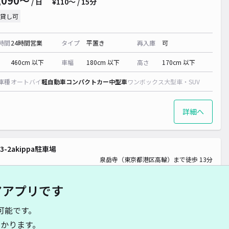
,090〜
/ 日
¥110〜 / 15分
貸し可
時間
24時間営業
タイプ
平置き
再入庫
可
460cm 以下
車幅
180cm 以下
高さ
170cm 以下
車種
オートバイ
軽自動車
コンパクトカー
中型車
ワンボックス
大型車・SUV
詳細へ
3-2akippa駐車場
泉岳寺（東京都港区高輪）まで徒歩 13分
4.5
/ 17件
,440〜
/ 日
¥140〜 / 15分
アアプリです
貸し可
可能です。
かります。
時間
24時間営業
タイプ
平置き
再入庫
可