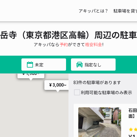
¥ 2,000~
アキッパとは？
駐車場を貸
岳寺（東京都港区高輪）周辺の駐車
アキッパなら
予約
ができて
格安料金
!
¥ 1,980~
未定
指定なし
¥ 1,980~
83件の駐車場があります
¥ 3,000~
利用可能な駐車場のみ表示
石田
面】