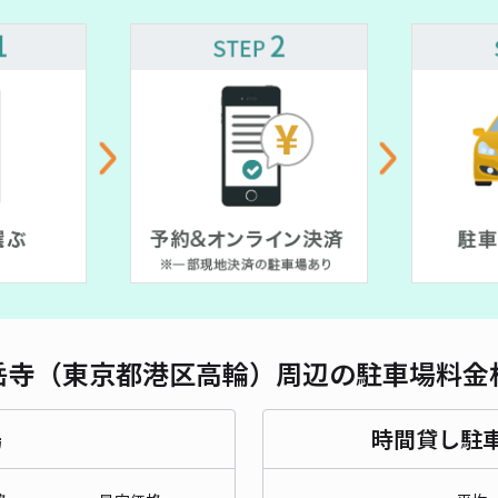
長さ
¥ 750~
対応
¥ 900~
石田
き】
¥2
時間
岳寺（東京都港区高輪）周辺の駐車場料金
貸出
場
時間貸し駐
長さ