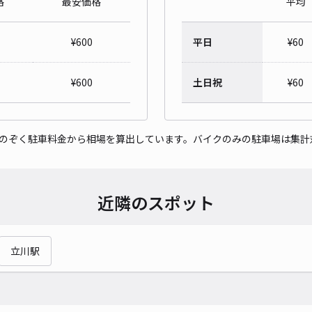
格
最安価格
平均
¥
600
平日
¥
60
¥
600
土日祝
¥
60
をのぞく駐車料金から相場を算出しています。バイクのみの駐車場は集計
近隣のスポット
立川駅