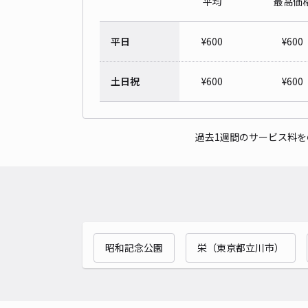
平均
最高価
平日
¥
600
¥
600
土日祝
¥
600
¥
600
過去1週間のサービス料
昭和記念公園
栄（東京都立川市）