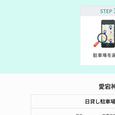
愛宕
日貸し駐車