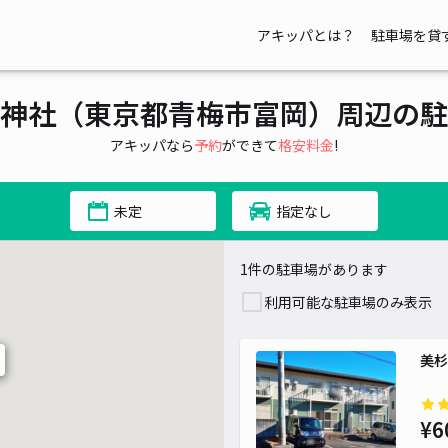
アキッパとは？
駐車場を貸
神社（東京都青梅市富岡）周辺の駐
アキッパなら
予約
ができて
格安料金
!
未定
指定なし
1件の駐車場があります
利用可能な駐車場のみ表示
美杉
¥6