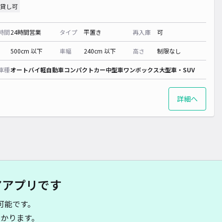
貸し可
時間
24時間営業
タイプ
平置き
再入庫
可
500cm 以下
車幅
240cm 以下
高さ
制限なし
車種
オートバイ
軽自動車
コンパクトカー
中型車
ワンボックス
大型車・SUV
詳細へ
アアプリです
可能です。
かります。