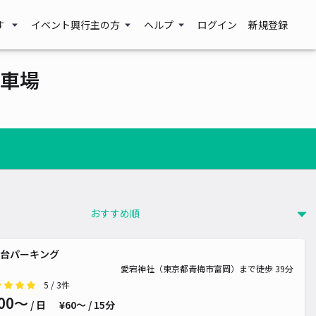
す
イベント興行主の方
ヘルプ
ログイン
新規登録
車場
台パーキング
愛宕神社（東京都青梅市富岡）まで徒歩 39分
5
/ 3件
00〜
/ 日
¥60〜 / 15分