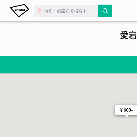
愛宕
¥ 600~