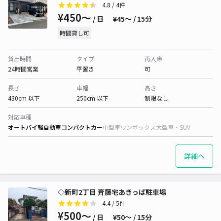
4.8
/ 4件
¥450〜
/ 日
¥45〜 / 15分
時間貸し可
貸出時間
タイプ
再入庫
24時間営業
平置き
可
長さ
車幅
高さ
430cm 以下
250cm 以下
制限なし
対応車種
オートバイ
軽自動車
コンパクトカー
中型車
ワンボックス
大型車・SUV
詳細へ
◇新町2丁目 斉藤宅あきっぱ駐車場
4.4
/ 5件
¥500〜
/ 日
¥50〜 / 15分