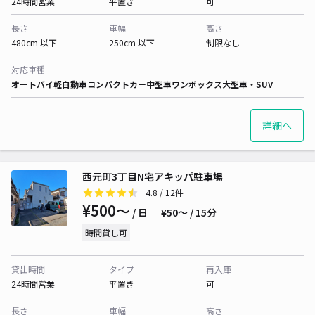
24時間営業
平置き
可
長さ
車幅
高さ
480cm 以下
250cm 以下
制限なし
対応車種
オートバイ
軽自動車
コンパクトカー
中型車
ワンボックス
大型車・SUV
詳細へ
西元町3丁目N宅アキッパ駐車場
4.8
/ 12件
¥500〜
/ 日
¥50〜 / 15分
時間貸し可
貸出時間
タイプ
再入庫
24時間営業
平置き
可
長さ
車幅
高さ