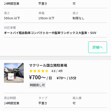
24時間営業
平置き
可
長さ
車幅
高さ
500cm 以下
190cm 以下
制限なし
対応車種
オートバイ
軽自動車
コンパクトカー
中型車
ワンボックス
大型車・SUV
詳細へ
マクリール国立隣駐車場
4.8
/ 4件
¥700〜
/ 日
¥70〜 / 15分
時間貸し可
貸出時間
タイプ
再入庫
24時間営業
平置き
可