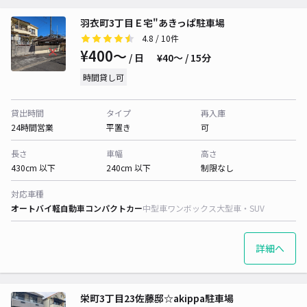
羽衣町3丁目Ｅ宅"あきっぱ駐車場
4.8
/ 10件
¥400〜
/ 日
¥40〜 / 15分
時間貸し可
貸出時間
タイプ
再入庫
24時間営業
平置き
可
長さ
車幅
高さ
430cm 以下
240cm 以下
制限なし
対応車種
オートバイ
軽自動車
コンパクトカー
中型車
ワンボックス
大型車・SUV
詳細へ
栄町3丁目23佐藤邸☆akippa駐車場