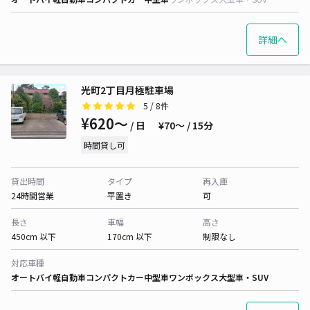
詳細へ
光町2丁目月極駐車場
5
/ 8件
¥620〜
/ 日
¥70〜 / 15分
時間貸し可
貸出時間
タイプ
再入庫
24時間営業
平置き
可
長さ
車幅
高さ
450cm 以下
170cm 以下
制限なし
対応車種
オートバイ
軽自動車
コンパクトカー
中型車
ワンボックス
大型車・SUV