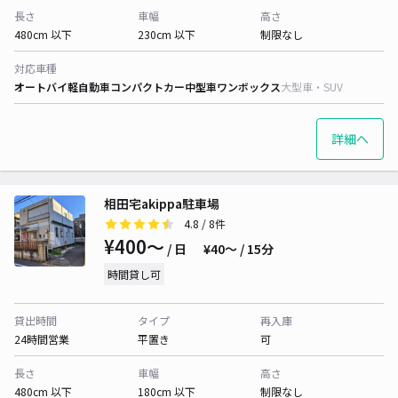
長さ
車幅
高さ
480cm 以下
230cm 以下
制限なし
対応車種
オートバイ
軽自動車
コンパクトカー
中型車
ワンボックス
大型車・SUV
詳細へ
相田宅akippa駐車場
4.8
/ 8件
¥400〜
/ 日
¥40〜 / 15分
時間貸し可
貸出時間
タイプ
再入庫
24時間営業
平置き
可
長さ
車幅
高さ
480cm 以下
180cm 以下
制限なし