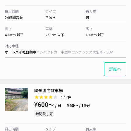
貸出時間
タイプ
再入庫
24時間営業
平置き
可
長さ
車幅
高さ
400cm 以下
250cm 以下
190cm 以下
対応車種
オートバイ
軽自動車
コンパクトカー
中型車
ワンボックス
大型車・SUV
詳細へ
関孫酒店駐車場
4
/ 7件
¥600〜
/ 日
¥60〜 / 15分
時間貸し可
貸出時間
タイプ
再入庫