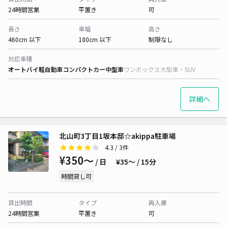
24時間営業
平置き
可
長さ
車幅
高さ
460cm 以下
180cm 以下
制限なし
対応車種
オートバイ
軽自動車
コンパクトカー
中型車
ワンボックス
大型車・SUV
詳細へ
北山町3丁目1坂本邸☆akippa駐車場
4.3
/ 3件
¥350〜
/ 日
¥35〜 / 15分
時間貸し可
貸出時間
タイプ
再入庫
24時間営業
平置き
可