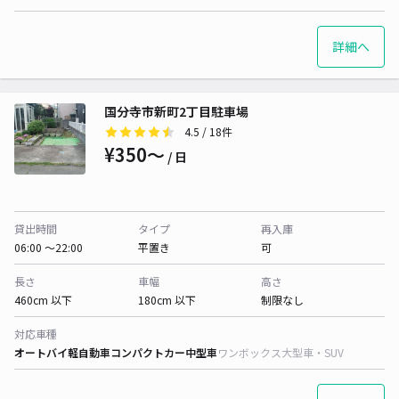
詳細へ
国分寺市新町2丁目駐車場
4.5
/ 18件
¥350〜
/ 日
貸出時間
タイプ
再入庫
06:00 〜22:00
平置き
可
長さ
車幅
高さ
460cm 以下
180cm 以下
制限なし
対応車種
オートバイ
軽自動車
コンパクトカー
中型車
ワンボックス
大型車・SUV