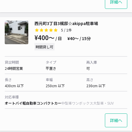
詳細へ
西元町3丁目3梶邸☆akippa駐車場
5
/ 1件
¥400〜
/ 日
¥40〜 / 15分
時間貸し可
貸出時間
タイプ
再入庫
24時間営業
平置き
可
長さ
車幅
高さ
430cm 以下
250cm 以下
230cm 以下
対応車種
オートバイ
軽自動車
コンパクトカー
中型車
ワンボックス
大型車・SUV
詳細へ