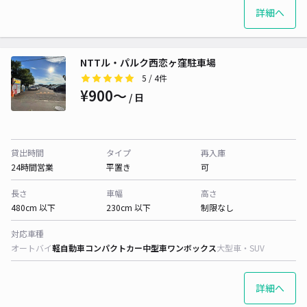
詳細へ
NTTル・パルク西恋ヶ窪駐車場
5
/ 4件
¥900〜
/ 日
貸出時間
タイプ
再入庫
24時間営業
平置き
可
長さ
車幅
高さ
480cm 以下
230cm 以下
制限なし
対応車種
オートバイ
軽自動車
コンパクトカー
中型車
ワンボックス
大型車・SUV
詳細へ