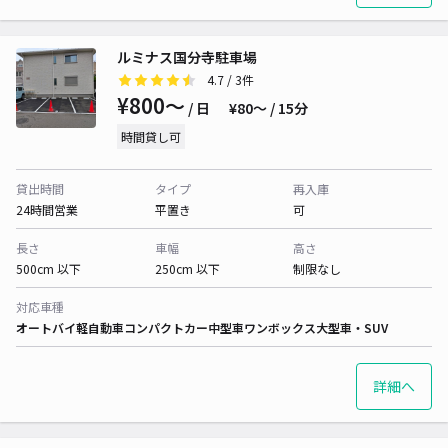
ルミナス国分寺駐車場
4.7
/ 3件
¥800〜
/ 日
¥80〜 / 15分
時間貸し可
貸出時間
タイプ
再入庫
24時間営業
平置き
可
長さ
車幅
高さ
500cm 以下
250cm 以下
制限なし
対応車種
オートバイ
軽自動車
コンパクトカー
中型車
ワンボックス
大型車・SUV
詳細へ