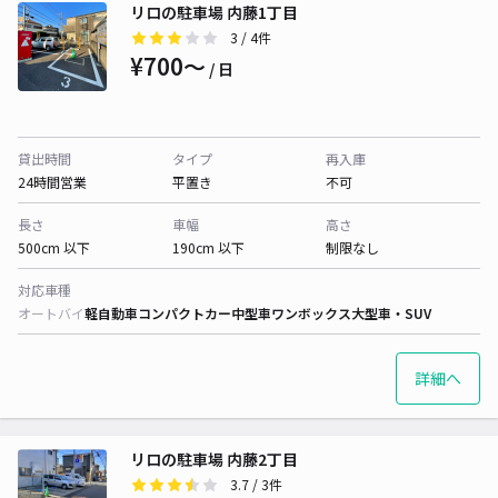
リロの駐車場 内藤1丁目
3
/ 4件
¥700〜
/ 日
貸出時間
タイプ
再入庫
24時間営業
平置き
不可
長さ
車幅
高さ
500cm 以下
190cm 以下
制限なし
対応車種
オートバイ
軽自動車
コンパクトカー
中型車
ワンボックス
大型車・SUV
詳細へ
リロの駐車場 内藤2丁目
3.7
/ 3件