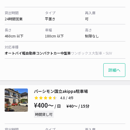
貸出時間
タイプ
再入庫
24時間営業
平置き
可
長さ
車幅
高さ
460cm 以下
180cm 以下
制限なし
対応車種
オートバイ
軽自動車
コンパクトカー
中型車
ワンボックス
大型車・SUV
詳細へ
パーシモン国立akippa駐車場
4.8
/ 4件
¥400〜
/ 日
¥40〜 / 15分
時間貸し可
貸出時間
タイプ
再入庫