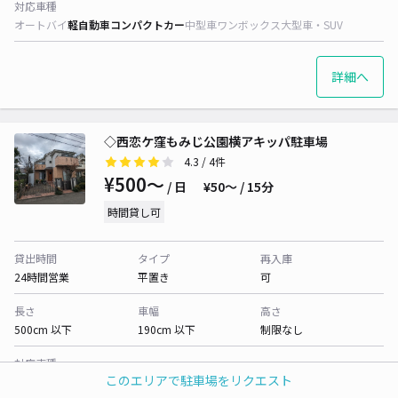
対応車種
オートバイ
軽自動車
コンパクトカー
中型車
ワンボックス
大型車・SUV
詳細へ
◇西恋ケ窪もみじ公園横アキッパ駐車場
4.3
/ 4件
¥500〜
/ 日
¥50〜 / 15分
時間貸し可
貸出時間
タイプ
再入庫
24時間営業
平置き
可
長さ
車幅
高さ
500cm 以下
190cm 以下
制限なし
対応車種
このエリアで駐車場をリクエスト
オートバイ
軽自動車
コンパクトカー
中型車
ワンボックス
大型車・SUV