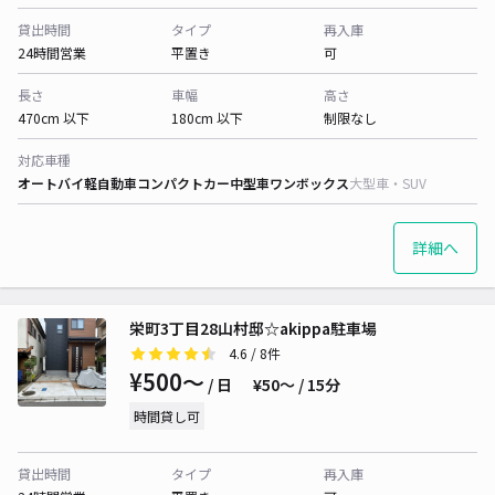
貸出時間
タイプ
再入庫
24時間営業
平置き
可
長さ
車幅
高さ
470cm 以下
180cm 以下
制限なし
対応車種
オートバイ
軽自動車
コンパクトカー
中型車
ワンボックス
大型車・SUV
詳細へ
栄町3丁目28山村邸☆akippa駐車場
4.6
/ 8件
¥500〜
/ 日
¥50〜 / 15分
時間貸し可
貸出時間
タイプ
再入庫