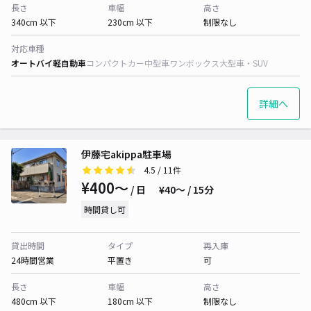
長さ
車幅
高さ
340cm 以下
230cm 以下
制限なし
対応車種
オートバイ
軽自動車
コンパクトカー
中型車
ワンボックス
大型車・SUV
詳細へ
伊藤宅akippa駐車場
4.5
/ 11件
¥400〜
/ 日
¥40〜 / 15分
時間貸し可
貸出時間
タイプ
再入庫
24時間営業
平置き
可
長さ
車幅
高さ
480cm 以下
180cm 以下
制限なし