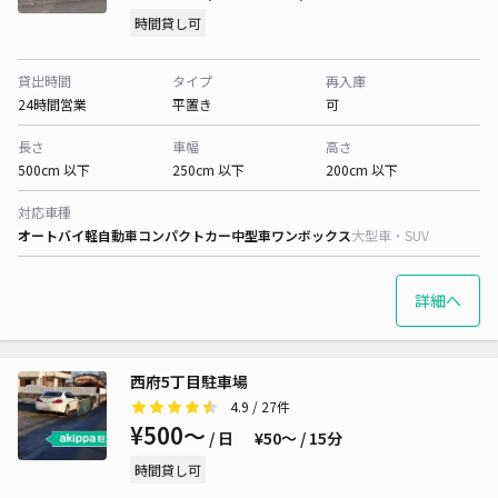
時間貸し可
貸出時間
タイプ
再入庫
24時間営業
平置き
可
長さ
車幅
高さ
500cm 以下
250cm 以下
200cm 以下
対応車種
オートバイ
軽自動車
コンパクトカー
中型車
ワンボックス
大型車・SUV
詳細へ
西府5丁目駐車場
4.9
/ 27件
¥500〜
/ 日
¥50〜 / 15分
時間貸し可