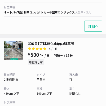
対応車種
オートバイ
軽自動車
コンパクトカー
中型車
ワンボックス
大型車・SUV
詳細へ
武蔵台1丁目29☆akippa駐車場
5
/ 1件
¥500〜
/ 日
¥50〜 / 15分
時間貸し可
貸出時間
タイプ
再入庫
24時間営業
平置き
可
長さ
車幅
高さ
430cm 以下
300cm 以下
制限なし
対応車種