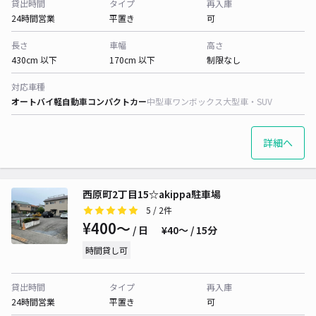
貸出時間
タイプ
再入庫
24時間営業
平置き
可
長さ
車幅
高さ
430cm 以下
170cm 以下
制限なし
対応車種
オートバイ
軽自動車
コンパクトカー
中型車
ワンボックス
大型車・SUV
詳細へ
西原町2丁目15☆akippa駐車場
5
/ 2件
¥400〜
/ 日
¥40〜 / 15分
時間貸し可
貸出時間
タイプ
再入庫
24時間営業
平置き
可