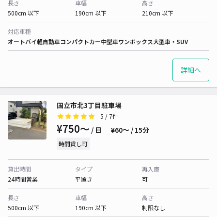
長さ
車幅
高さ
500cm 以下
190cm 以下
210cm 以下
対応車種
オートバイ
軽自動車
コンパクトカー
中型車
ワンボックス
大型車・SUV
詳細へ
国立市北3丁目駐車場
5
/ 7件
¥750〜
/ 日
¥60〜 / 15分
時間貸し可
貸出時間
タイプ
再入庫
24時間営業
平置き
可
長さ
車幅
高さ
500cm 以下
190cm 以下
制限なし