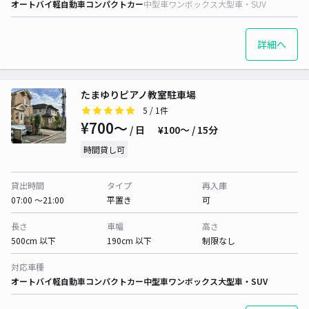
オートバイ
軽自動車
コンパクトカー
中型車
ワンボックス
大型車・SUV
詳細へ
たまゆりピアノ教室駐車場
5
/ 1件
¥700〜
/ 日
¥100〜 / 15分
時間貸し可
貸出時間
タイプ
再入庫
07:00 〜21:00
平置き
可
長さ
車幅
高さ
500cm 以下
190cm 以下
制限なし
対応車種
オートバイ
軽自動車
コンパクトカー
中型車
ワンボックス
大型車・SUV