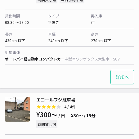
貸出時間
タイプ
再入庫
08:30 〜18:00
平置き
可
長さ
車幅
高さ
430cm 以下
240cm 以下
270cm 以下
対応車種
オートバイ
軽自動車
コンパクトカー
中型車
ワンボックス
大型車・SUV
詳細へ
エコールフジ駐車場
4
/ 4件
¥300〜
/ 日
¥30〜 / 15分
時間貸し可