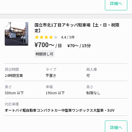
詳細へ
国立市北1丁目アキッパ駐車場【土・日・祝限
定】
4.4
/ 5件
¥700〜
/ 日
¥70〜 / 15分
時間貸し可
貸出時間
タイプ
再入庫
24時間営業
平置き
可
長さ
車幅
高さ
500cm 以下
190cm 以下
制限なし
対応車種
オートバイ
軽自動車
コンパクトカー
中型車
ワンボックス
大型車・SUV
詳細へ