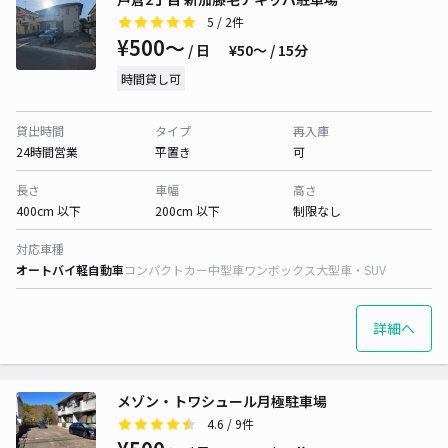
5
/ 2件
¥500〜
/ 日
¥50〜 / 15分
時間貸し可
貸出時間
タイプ
再入庫
24時間営業
平置き
可
長さ
車幅
高さ
400cm 以下
200cm 以下
制限なし
対応車種
オートバイ
軽自動車
コンパクトカー
中型車
ワンボックス
大型車・SUV
詳細へ
メゾン・トワシュール月極駐車場
4.6
/ 9件