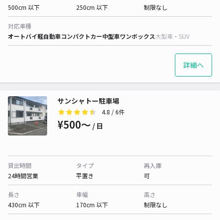
500cm 以下
250cm 以下
制限なし
対応車種
オートバイ
軽自動車
コンパクトカー
中型車
ワンボックス
大型車・SUV
詳細へ
サンシャトー駐車場
4.8
/ 6件
¥500〜
/ 日
貸出時間
タイプ
再入庫
24時間営業
平置き
可
長さ
車幅
高さ
430cm 以下
170cm 以下
制限なし