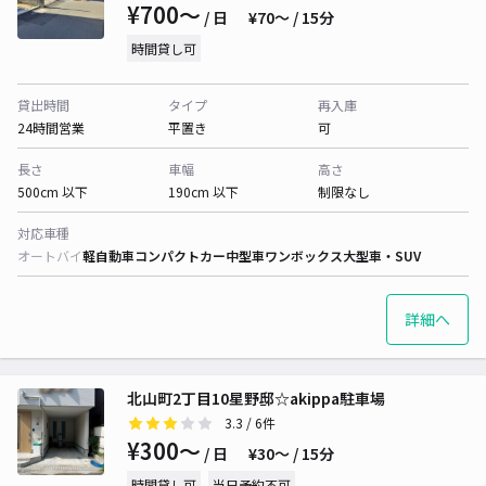
¥700〜
/ 日
¥70〜 / 15分
時間貸し可
貸出時間
タイプ
再入庫
24時間営業
平置き
可
長さ
車幅
高さ
500cm 以下
190cm 以下
制限なし
対応車種
オートバイ
軽自動車
コンパクトカー
中型車
ワンボックス
大型車・SUV
詳細へ
北山町2丁目10星野邸☆akippa駐車場
3.3
/ 6件
¥300〜
/ 日
¥30〜 / 15分
時間貸し可
当日予約不可