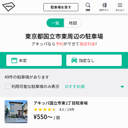
駐車場を貸す
検索
ログイン
メニュー
一覧
地図
東京都国立市東周辺の駐車場
アキッパなら
予約
ができて
格安料金
!
未定
指定なし
49件の駐車場があります
利用可能な駐車場のみ表示
アキッパ国立市東2丁目駐車場
4.5
/ 19件
¥550〜
/ 日