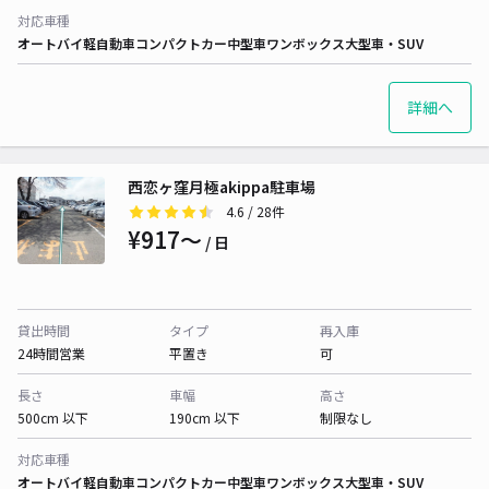
対応車種
オートバイ
軽自動車
コンパクトカー
中型車
ワンボックス
大型車・SUV
詳細へ
西恋ヶ窪月極akippa駐車場
4.6
/ 28件
¥917〜
/ 日
貸出時間
タイプ
再入庫
24時間営業
平置き
可
長さ
車幅
高さ
500cm 以下
190cm 以下
制限なし
対応車種
オートバイ
軽自動車
コンパクトカー
中型車
ワンボックス
大型車・SUV