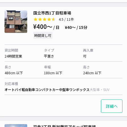
国立市西1丁目駐車場
4.5
/ 11件
¥400〜
/ 日
¥40〜 / 15分
時間貸し可
貸出時間
タイプ
再入庫
24時間営業
平置き
可
長さ
車幅
高さ
480cm 以下
180cm 以下
240cm 以下
対応車種
オートバイ
軽自動車
コンパクトカー
中型車
ワンボックス
大型車・SUV
詳細へ
戸倉2丁目 新加藤宅アキッパ駐車場