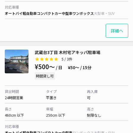
対応車種
オートバイ
軽自動車
コンパクトカー
中型車
ワンボックス
大型車・SUV
詳細へ
武蔵台3丁目 木村宅アキッパ駐車場
5
/ 3件
¥500〜
/ 日
¥50〜 / 15分
時間貸し可
貸出時間
タイプ
再入庫
24時間営業
平置き
可
長さ
車幅
高さ
460cm 以下
250cm 以下
制限なし
対応車種
オートバイ
軽自動車
コンパクトカー
中型車
ワンボックス
大型車・SUV