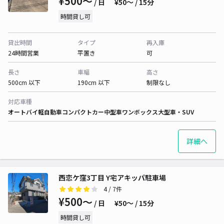
¥500〜
/ 日
¥50〜 / 15分
時間貸し可
貸出時間
タイプ
再入庫
24時間営業
平置き
可
長さ
車幅
高さ
500cm 以下
190cm 以下
制限なし
対応車種
オートバイ
軽自動車
コンパクトカー
中型車
ワンボックス
大型車・SUV
詳細へ
西恋ケ窪3丁目 Y宅アキッパ駐車場
4
/ 7件
¥500〜
/ 日
¥50〜 / 15分
時間貸し可