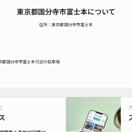
時間
東京都国分寺市富士本について
貸出
住所：東京都国分寺市富士本
長さ
対応
京都国分寺市富士本付近の駐車場
戸倉
¥5
時間
に
ス
貸出
長さ