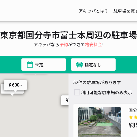
アキッパとは？
駐車場を貸
¥ 500~
500~
東京都国分寺市富士本周辺の駐車場
00~
¥ 500~
¥ 500~
アキッパなら
予約
ができて
格安料金
!
¥ 500~
¥ 500~
未定
指定なし
¥ 500~
¥ 500~
52件の駐車場があります
¥ 600~
¥ 600~
利用可能な駐車場のみ表示
¥ 700~
国分
¥ 500~
¥3