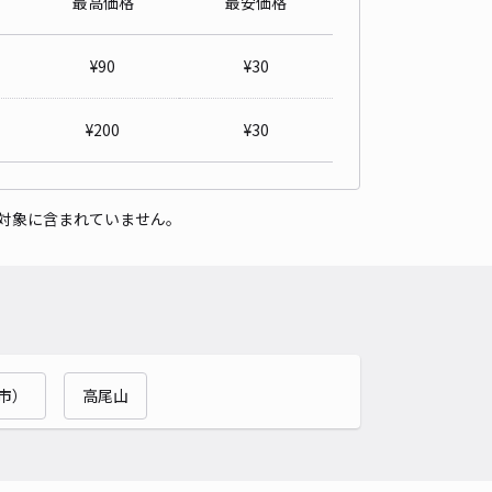
最高価格
最安価格
町2丁目 斉藤宅あきっぱ駐車場
4.4
/ 5件
¥
90
¥
30
00〜
/ 日
¥50〜 / 15分
貸し可
¥
200
¥
30
時間
24時間営業
タイプ
平置き
再入庫
可
対象に含まれていません。
500cm 以下
車幅
250cm 以下
高さ
200cm 以下
車種
オートバイ
軽自動車
コンパクトカー
中型車
ワンボックス
大型車・SUV
詳細へ
市）
高尾山
2丁目月極駐車場
5
/ 8件
20〜
/ 日
¥70〜 / 15分