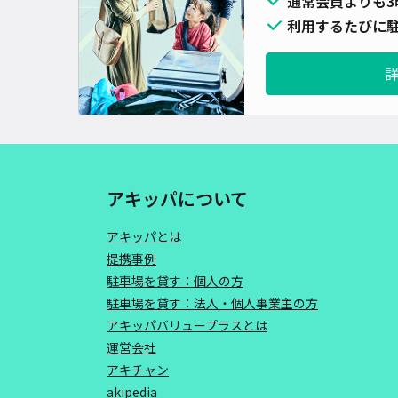
通常会員よりも3
利用するたびに駐
アキッパについて
アキッパとは
提携事例
駐車場を貸す：個人の方
駐車場を貸す：法人・個人事業主の方
アキッパバリュープラスとは
運営会社
アキチャン
akipedia