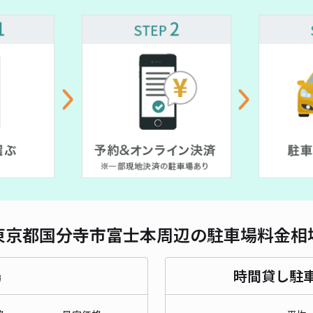
対応
¥ 350~
¥ 300~
パー
¥4
時間
貸出
長さ
東京都国分寺市富士本周辺の駐車場料金相
対応
場
時間貸し駐