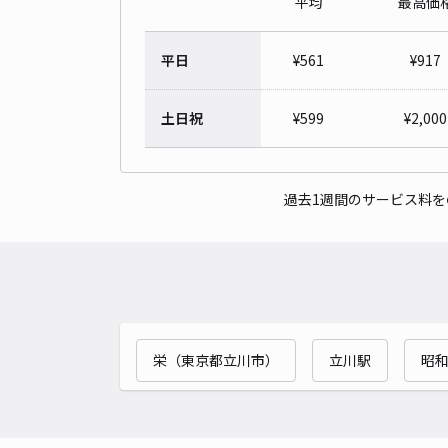
平均
最高価
平日
¥
561
¥
917
土日祝
¥
599
¥
2,000
過去1週間のサービス料
栄（東京都立川市）
立川駅
昭