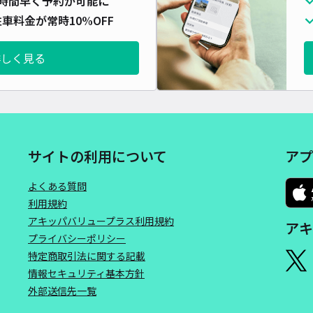
時間早く予約が可能に
対応
車料金が常時10%OFF
詳しく見る
◇並
¥5
サイトの利用について
アプ
時間
よくある質問
貸出
利用規約
アキッパバリュープラス利用規約
アキ
長さ
プライバシーポリシー
対応
特定商取引法に関する記載
情報セキュリティ基本方針
外部送信先一覧