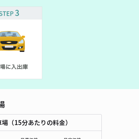
車種
オートバイ
軽自動車
コンパクトカー
中型車
ワンボックス
大型車・SUV
詳細へ
シモン国立akippa駐車場
4.8
/ 4件
00〜
/ 日
¥40〜 / 15分
貸し可
時間
24時間営業
タイプ
平置き
再入庫
可
460cm 以下
車幅
180cm 以下
高さ
制限なし
場
車種
オートバイ
軽自動車
コンパクトカー
中型車
ワンボックス
大型車・SUV
車場（15分あたりの料金）
詳細へ