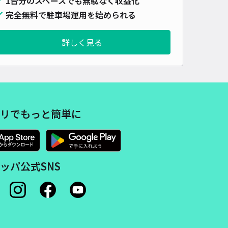
1台分のスペースでも無駄なく収益化
車種
オートバイ
軽自動車
コンパクトカー
中型車
ワンボックス
大型車・SUV
完全無料で駐車場運用を始められる
詳しく見る
詳細へ
木町2丁目 K宅あきっぱ駐車場
4.9
/ 9件
00〜
/ 日
¥50〜 / 15分
リでもっと簡単に
貸し可
時間
24時間営業
タイプ
平置き
再入庫
可
ッパ公式SNS
480cm 以下
車幅
250cm 以下
高さ
制限なし
車種
オートバイ
軽自動車
コンパクトカー
中型車
ワンボックス
大型車・SUV
詳細へ