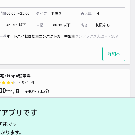
時間
06:00 〜22:00
タイプ
平置き
再入庫
可
¥ 500~
460cm 以下
車幅
180cm 以下
高さ
制限なし
車種
オートバイ
軽自動車
コンパクトカー
中型車
ワンボックス
大型車・SUV
詳細へ
宅akippa駐車場
4.5
/ 11件
00〜
/ 日
¥40〜 / 15分
貸し可
アアプリです
時間
24時間営業
タイプ
平置き
再入庫
可
可能です。
480cm 以下
車幅
180cm 以下
高さ
制限なし
かります。