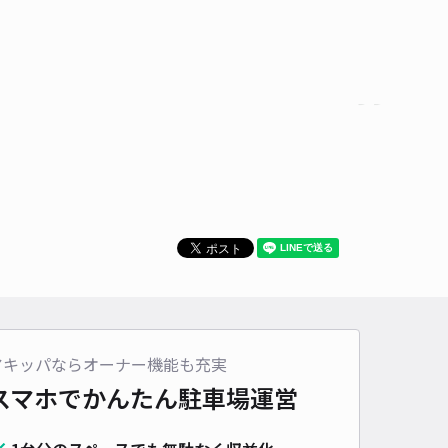
貸し可
時間
24時間営業
タイプ
平置き
再入庫
可
450cm 以下
車幅
170cm 以下
高さ
制限なし
車種
オートバイ
軽自動車
コンパクトカー
中型車
ワンボックス
大型車・SUV
詳細へ
2丁目 新加藤宅アキッパ駐車場
5
/ 2件
00〜
/ 日
¥50〜 / 15分
貸し可
アキッパならオーナー機能も充実
スマホでかんたん
駐車場運営
時間
24時間営業
タイプ
平置き
再入庫
可
400cm 以下
車幅
200cm 以下
高さ
制限なし