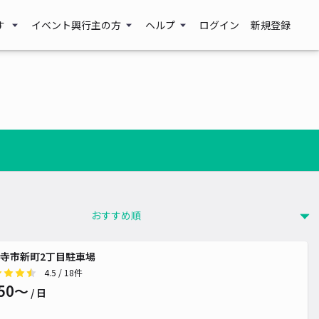
す
イベント興行主の方
ヘルプ
ログイン
新規登録
寺市新町2丁目駐車場
4.5
/ 18件
50〜
/ 日