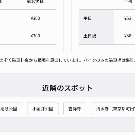
格
最安価格
平均
◇新
¥
300
平日
¥
53
¥5
時間
¥
300
土日祝
¥
58
貸出
をのぞく駐車料金から相場を算出しています。バイクのみの駐車場は集計
長さ
対応
近隣のスポット
和記念公園
小金井公園
吉祥寺
清水寺（東京都町田
光町
¥6