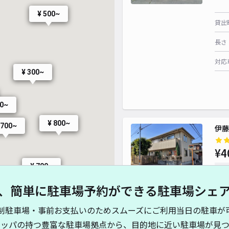
¥ 500~
貸出
長さ
¥ 500~
対応
¥ 300~
¥ 500~
¥ 900~
¥ 917~
¥ 600~
¥ 900~
00~
¥ 800~
 700~
伊藤
¥4
¥ 700~
時間
¥ 500~
、簡単に駐車場予約ができる駐車場シェ
貸出
制駐車場・事前お支払いのためスムーズにご利用当日の駐車が
長さ
キッパの持つ豊富な駐車場拠点から、目的地に近い駐車場が見つ