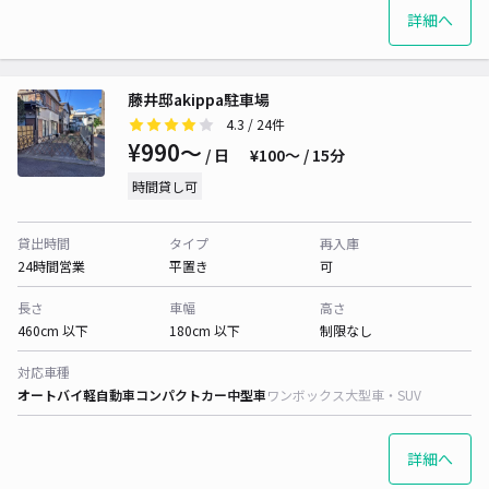
詳細へ
藤井邸akippa駐車場
4.3
/ 24件
¥990〜
/ 日
¥100〜 / 15分
時間貸し可
貸出時間
タイプ
再入庫
24時間営業
平置き
可
長さ
車幅
高さ
460cm 以下
180cm 以下
制限なし
対応車種
オートバイ
軽自動車
コンパクトカー
中型車
ワンボックス
大型車・SUV
詳細へ