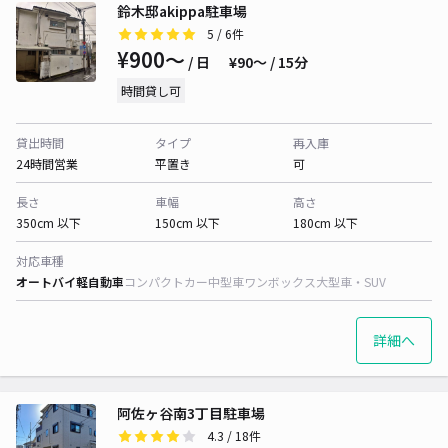
鈴木邸akippa駐車場
5
/ 6件
¥900〜
/ 日
¥90〜 / 15分
時間貸し可
貸出時間
タイプ
再入庫
24時間営業
平置き
可
長さ
車幅
高さ
350cm 以下
150cm 以下
180cm 以下
対応車種
オートバイ
軽自動車
コンパクトカー
中型車
ワンボックス
大型車・SUV
詳細へ
阿佐ヶ谷南3丁目駐車場
4.3
/ 18件