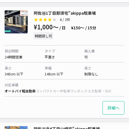
阿佐谷1丁目那須宅"akippa駐車場
4
/ 3件
¥1,000〜
/ 日
¥150〜 / 15分
時間貸し可
貸出時間
タイプ
再入庫
24時間営業
平置き
可
長さ
車幅
高さ
340cm 以下
148cm 以下
制限なし
対応車種
オートバイ
軽自動車
コンパクトカー
中型車
ワンボックス
大型車・SUV
詳細へ
阿佐谷北6丁目山﨑宅"akippa駐車場