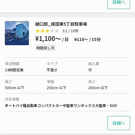
詳細へ
樋口邸_成田東5丁目駐車場
3.1
/ 10件
¥1,100〜
/ 日
¥110〜 / 15分
時間貸し可
貸出時間
タイプ
再入庫
24時間営業
平置き
可
長さ
車幅
高さ
500cm 以下
250cm 以下
200cm 以下
対応車種
オートバイ
軽自動車
コンパクトカー
中型車
ワンボックス
大型車・SUV
詳細へ