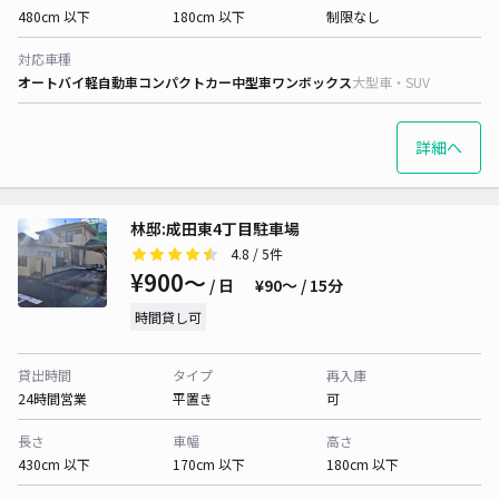
480cm 以下
180cm 以下
制限なし
対応車種
オートバイ
軽自動車
コンパクトカー
中型車
ワンボックス
大型車・SUV
詳細へ
林邸:成田東4丁目駐車場
4.8
/ 5件
¥900〜
/ 日
¥90〜 / 15分
時間貸し可
貸出時間
タイプ
再入庫
24時間営業
平置き
可
長さ
車幅
高さ
430cm 以下
170cm 以下
180cm 以下