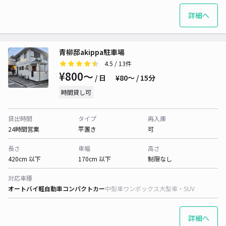
詳細へ
青柳邸akippa駐車場
4.5
/ 13件
¥800〜
/ 日
¥80〜 / 15分
時間貸し可
貸出時間
タイプ
再入庫
24時間営業
平置き
可
長さ
車幅
高さ
420cm 以下
170cm 以下
制限なし
対応車種
オートバイ
軽自動車
コンパクトカー
中型車
ワンボックス
大型車・SUV
詳細へ