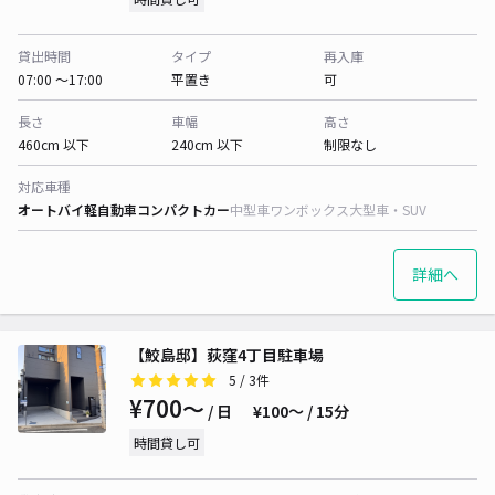
貸出時間
タイプ
再入庫
07:00 〜17:00
平置き
可
長さ
車幅
高さ
460cm 以下
240cm 以下
制限なし
対応車種
オートバイ
軽自動車
コンパクトカー
中型車
ワンボックス
大型車・SUV
詳細へ
【鮫島邸】荻窪4丁目駐車場
5
/ 3件
¥700〜
/ 日
¥100〜 / 15分
時間貸し可