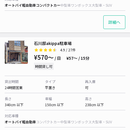
オートバイ
軽自動車
コンパクトカー
中型車
ワンボックス
大型車・SUV
詳細へ
石川邸akippa駐車場
4.9
/ 27件
¥570〜
/ 日
¥57〜 / 15分
時間貸し可
貸出時間
タイプ
再入庫
24時間営業
平置き
可
長さ
車幅
高さ
340cm 以下
150cm 以下
238cm 以下
対応車種
オートバイ
軽自動車
コンパクトカー
中型車
ワンボックス
大型車・SUV