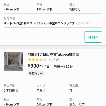
長さ
車幅
高さ
480cm 以下
180cm 以下
制限なし
対応車種
オートバイ
軽自動車
コンパクトカー
中型車
ワンボックス
大型車・SUV
詳細へ
阿佐谷1丁目山神宅"akippa駐車場
4.1
/ 9件
¥900〜
/ 日
¥90〜 / 15分
時間貸し可
貸出時間
タイプ
再入庫
24時間営業
平置き
可
長さ
車幅
高さ
430cm 以下
200cm 以下
260cm 以下