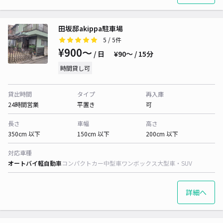
田坂邸akippa駐車場
5
/ 5件
¥900〜
/ 日
¥90〜 / 15分
時間貸し可
貸出時間
タイプ
再入庫
24時間営業
平置き
可
長さ
車幅
高さ
350cm 以下
150cm 以下
200cm 以下
対応車種
オートバイ
軽自動車
コンパクトカー
中型車
ワンボックス
大型車・SUV
詳細へ