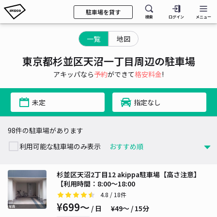
駐車場を貸す
検索
ログイン
メニュー
一覧
地図
東京都杉並区天沼一丁目周辺の駐車場
アキッパなら
予約
ができて
格安料金
!
未定
指定なし
98件の駐車場があります
利用可能な駐車場のみ表示
杉並区天沼2丁目12 akippa駐車場【高さ注意】
【利用時間：8:00～18:00
4.8
/ 18件
¥699〜
/ 日
¥49〜 / 15分