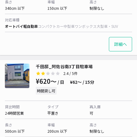
長さ
車幅
高さ
340cm 以下
150cm 以下
制限なし
対応車種
オートバイ
軽自動車
コンパクトカー
中型車
ワンボックス
大型車・SUV
詳細へ
千田邸_阿佐谷南3丁目駐車場
2.4
/ 5件
¥620〜
/ 日
¥62〜 / 15分
時間貸し可
貸出時間
タイプ
再入庫
24時間営業
平置き
可
長さ
車幅
高さ
500cm 以下
200cm 以下
制限なし