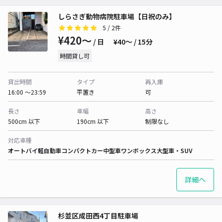
しらさぎ動物病院駐車場【日祝のみ】
5
/ 2件
¥420〜
/ 日
¥40〜 / 15分
時間貸し可
貸出時間
タイプ
再入庫
16:00 〜23:59
平置き
可
長さ
車幅
高さ
500cm 以下
190cm 以下
制限なし
対応車種
オートバイ
軽自動車
コンパクトカー
中型車
ワンボックス
大型車・SUV
詳細へ
杉並区成田西4丁目駐車場