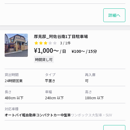
詳細へ
厚見邸_阿佐谷南1丁目駐車場
3
/ 1件
¥1,000〜
/ 日
¥100〜 / 15分
時間貸し可
貸出時間
タイプ
再入庫
24時間営業
平置き
可
長さ
車幅
高さ
480cm 以下
240cm 以下
180cm 以下
対応車種
オートバイ
軽自動車
コンパクトカー
中型車
ワンボックス
大型車・SUV