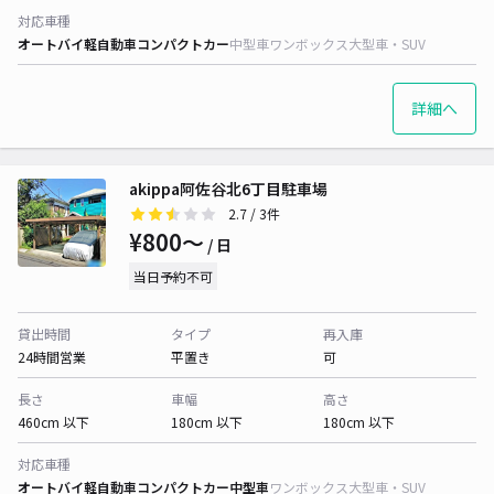
対応車種
オートバイ
軽自動車
コンパクトカー
中型車
ワンボックス
大型車・SUV
詳細へ
akippa阿佐谷北6丁目駐車場
2.7
/ 3件
¥800〜
/ 日
当日予約不可
貸出時間
タイプ
再入庫
24時間営業
平置き
可
長さ
車幅
高さ
460cm 以下
180cm 以下
180cm 以下
対応車種
オートバイ
軽自動車
コンパクトカー
中型車
ワンボックス
大型車・SUV