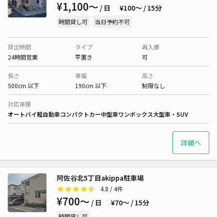
¥1,100〜
/ 日
¥100〜 / 15分
時間貸し可
当日予約不可
貸出時間
タイプ
再入庫
24時間営業
平置き
可
長さ
車幅
高さ
500cm 以下
190cm 以下
制限なし
対応車種
オートバイ
軽自動車
コンパクトカー
中型車
ワンボックス
大型車・SUV
詳細へ
阿佐谷北5丁目akippa駐車場
4.8
/ 4件
¥700〜
/ 日
¥70〜 / 15分
時間貸し可