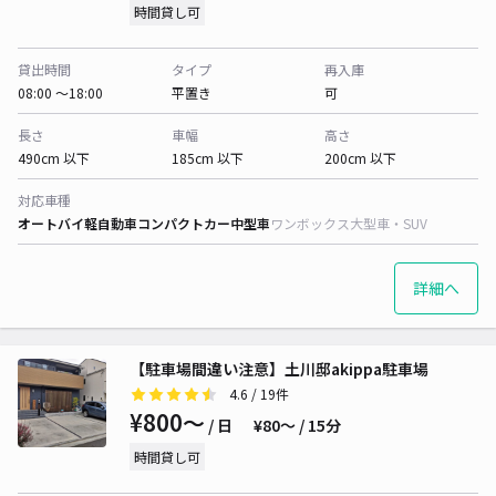
時間貸し可
貸出時間
タイプ
再入庫
08:00 〜18:00
平置き
可
長さ
車幅
高さ
490cm 以下
185cm 以下
200cm 以下
対応車種
オートバイ
軽自動車
コンパクトカー
中型車
ワンボックス
大型車・SUV
詳細へ
【駐車場間違い注意】土川邸akippa駐車場
4.6
/ 19件
¥800〜
/ 日
¥80〜 / 15分
時間貸し可