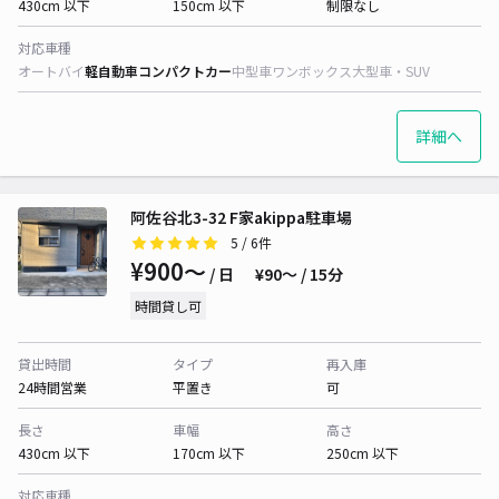
430cm 以下
150cm 以下
制限なし
対応車種
オートバイ
軽自動車
コンパクトカー
中型車
ワンボックス
大型車・SUV
詳細へ
阿佐谷北3-32 F家akippa駐車場
5
/ 6件
¥900〜
/ 日
¥90〜 / 15分
時間貸し可
貸出時間
タイプ
再入庫
24時間営業
平置き
可
長さ
車幅
高さ
430cm 以下
170cm 以下
250cm 以下
対応車種