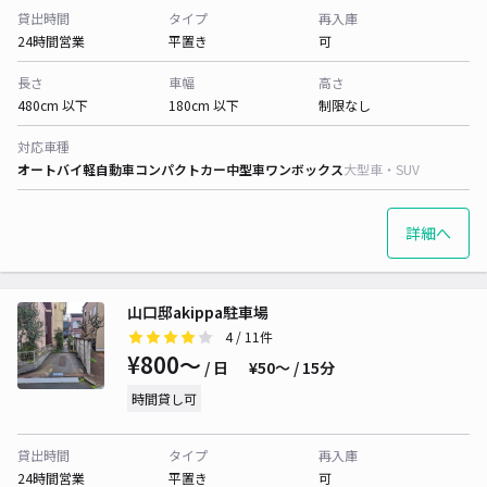
貸出時間
タイプ
再入庫
24時間営業
平置き
可
長さ
車幅
高さ
480cm 以下
180cm 以下
制限なし
対応車種
オートバイ
軽自動車
コンパクトカー
中型車
ワンボックス
大型車・SUV
詳細へ
山口邸akippa駐車場
4
/ 11件
¥800〜
/ 日
¥50〜 / 15分
時間貸し可
貸出時間
タイプ
再入庫
24時間営業
平置き
可