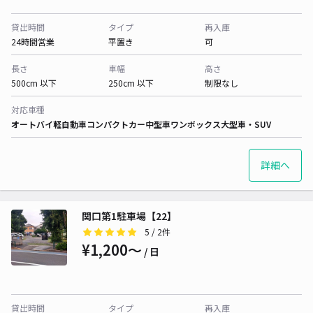
貸出時間
タイプ
再入庫
24時間営業
平置き
可
長さ
車幅
高さ
500cm 以下
250cm 以下
制限なし
対応車種
オートバイ
軽自動車
コンパクトカー
中型車
ワンボックス
大型車・SUV
詳細へ
関口第1駐車場【22】
5
/ 2件
¥1,200〜
/ 日
貸出時間
タイプ
再入庫