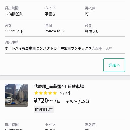
貸出時間
タイプ
再入庫
24時間営業
平置き
可
長さ
車幅
高さ
500cm 以下
250cm 以下
制限なし
対応車種
オートバイ
軽自動車
コンパクトカー
中型車
ワンボックス
大型車・SUV
詳細へ
代慶邸_南荻窪4丁目駐車場
5
/ 7件
¥720〜
/ 日
¥70〜 / 15分
時間貸し可
貸出時間
タイプ
再入庫