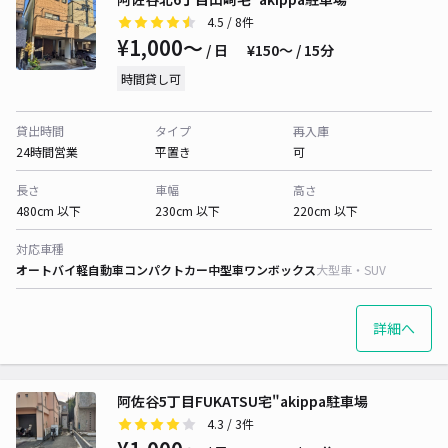
4.5
/ 8件
¥1,000〜
/ 日
¥150〜 / 15分
時間貸し可
貸出時間
タイプ
再入庫
24時間営業
平置き
可
長さ
車幅
高さ
480cm 以下
230cm 以下
220cm 以下
対応車種
オートバイ
軽自動車
コンパクトカー
中型車
ワンボックス
大型車・SUV
詳細へ
阿佐谷5丁目FUKATSU宅"akippa駐車場
4.3
/ 3件