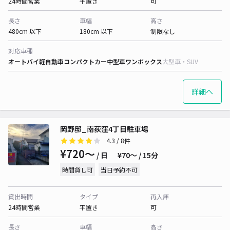
24時間営業
平置き
可
長さ
車幅
高さ
480cm 以下
180cm 以下
制限なし
対応車種
オートバイ
軽自動車
コンパクトカー
中型車
ワンボックス
大型車・SUV
詳細へ
岡野邸_南荻窪4丁目駐車場
4.3
/ 8件
¥720〜
/ 日
¥70〜 / 15分
時間貸し可
当日予約不可
貸出時間
タイプ
再入庫
24時間営業
平置き
可
長さ
車幅
高さ