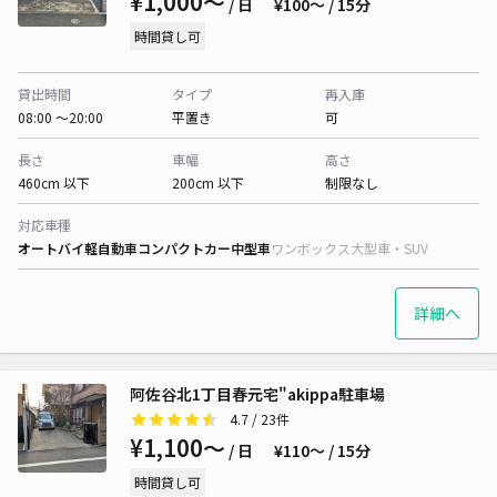
¥1,000〜
/ 日
¥100〜 / 15分
時間貸し可
貸出時間
タイプ
再入庫
08:00 〜20:00
平置き
可
長さ
車幅
高さ
460cm 以下
200cm 以下
制限なし
対応車種
オートバイ
軽自動車
コンパクトカー
中型車
ワンボックス
大型車・SUV
詳細へ
阿佐谷北1丁目春元宅"akippa駐車場
4.7
/ 23件
¥1,100〜
/ 日
¥110〜 / 15分
時間貸し可