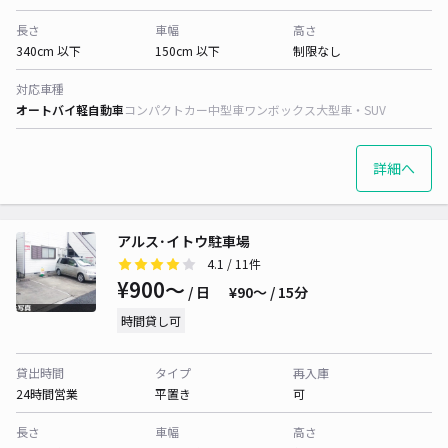
長さ
車幅
高さ
340cm 以下
150cm 以下
制限なし
対応車種
オートバイ
軽自動車
コンパクトカー
中型車
ワンボックス
大型車・SUV
詳細へ
アルス･イトウ駐車場
4.1
/ 11件
¥900〜
/ 日
¥90〜 / 15分
時間貸し可
貸出時間
タイプ
再入庫
24時間営業
平置き
可
長さ
車幅
高さ