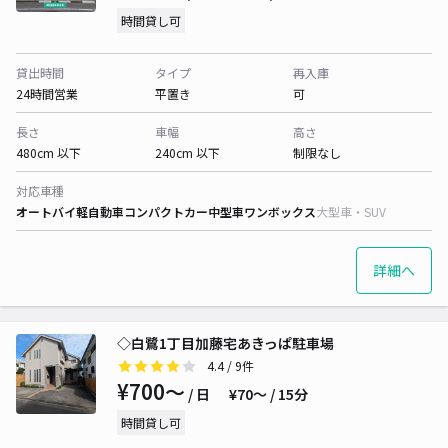
時間貸し可
貸出時間
タイプ
再入庫
24時間営業
平置き
可
長さ
車幅
高さ
480cm 以下
240cm 以下
制限なし
対応車種
オートバイ
軽自動車
コンパクトカー
中型車
ワンボックス
大型車・SUV
詳細へ
◇白鷺1丁目加藤宅あきっぱ駐車場
4.4
/ 9件
¥700〜
/ 日
¥70〜 / 15分
時間貸し可