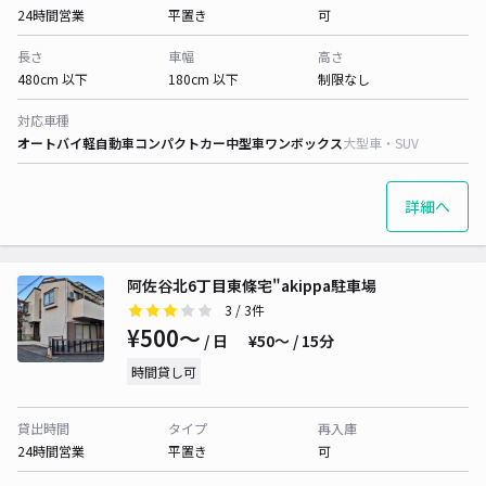
24時間営業
平置き
可
長さ
車幅
高さ
480cm 以下
180cm 以下
制限なし
対応車種
オートバイ
軽自動車
コンパクトカー
中型車
ワンボックス
大型車・SUV
詳細へ
阿佐谷北6丁目東條宅"akippa駐車場
3
/ 3件
¥500〜
/ 日
¥50〜 / 15分
時間貸し可
貸出時間
タイプ
再入庫
24時間営業
平置き
可