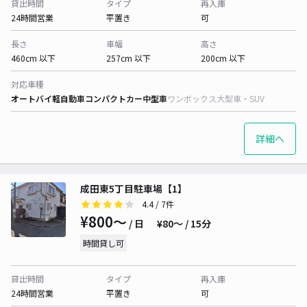
貸出時間
タイプ
再入庫
24時間営業
平置き
可
長さ
車幅
高さ
460cm 以下
257cm 以下
200cm 以下
対応車種
オートバイ
軽自動車
コンパクトカー
中型車
ワンボックス
大型車・SUV
詳細へ
成田東5丁目駐車場【1】
4.4
/ 7件
¥800〜
/ 日
¥80〜 / 15分
時間貸し可
貸出時間
タイプ
再入庫
24時間営業
平置き
可