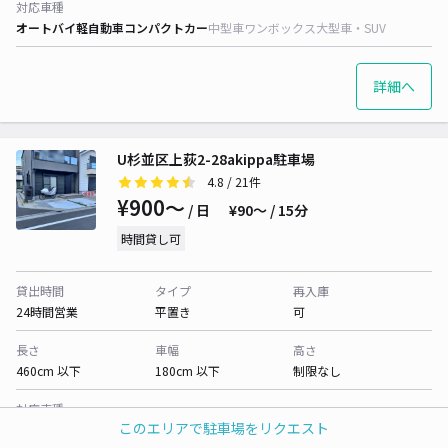
対応車種
オートバイ
軽自動車
コンパクトカー
中型車
ワンボックス
大型車・SUV
詳細へ
U杉並区上荻2-28akippa駐車場
4.8
/ 21件
¥900〜
/ 日
¥90〜 / 15分
時間貸し可
貸出時間
タイプ
再入庫
24時間営業
平置き
可
長さ
車幅
高さ
460cm 以下
180cm 以下
制限なし
対応車種
このエリアで駐車場をリクエスト
オートバイ
軽自動車
コンパクトカー
中型車
ワンボックス
大型車・SUV