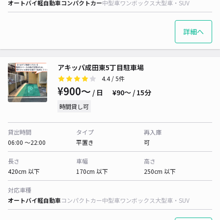
オートバイ
軽自動車
コンパクトカー
中型車
ワンボックス
大型車・SUV
詳細へ
アキッパ成田東5丁目駐車場
4.4
/ 5件
¥900〜
/ 日
¥90〜 / 15分
時間貸し可
貸出時間
タイプ
再入庫
06:00 〜22:00
平置き
可
長さ
車幅
高さ
420cm 以下
170cm 以下
250cm 以下
対応車種
オートバイ
軽自動車
コンパクトカー
中型車
ワンボックス
大型車・SUV