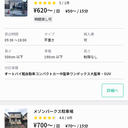
5
/ 1件
¥620〜
/ 日
¥50〜 / 15分
時間貸し可
貸出時間
タイプ
再入庫
09:30 〜18:00
平置き
可
長さ
車幅
高さ
500cm 以下
190cm 以下
制限なし
対応車種
オートバイ
軽自動車
コンパクトカー
中型車
ワンボックス
大型車・SUV
詳細へ
メゾンパークス駐車場
4.8
/ 6件
¥700〜
/ 日
¥70〜 / 15分