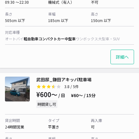
09:30 〜22:30
機械式（有人）
不可
長さ
車幅
高さ
505cm 以下
185cm 以下
150cm 以下
対応車種
オートバイ
軽自動車
コンパクトカー
中型車
ワンボックス
大型車・SUV
詳細へ
武田邸_鎌田アキッパ駐車場
3.8
/ 5件
¥600〜
/ 日
¥60〜 / 15分
時間貸し可
貸出時間
タイプ
再入庫
24時間営業
平置き
可
長さ
車幅
高さ