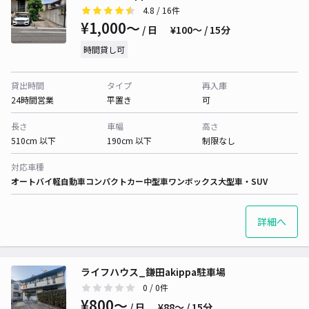
4.8
/ 16件
¥1,000〜
/ 日
¥100〜 / 15分
時間貸し可
貸出時間
タイプ
再入庫
24時間営業
平置き
可
長さ
車幅
高さ
510cm 以下
190cm 以下
制限なし
対応車種
オートバイ
軽自動車
コンパクトカー
中型車
ワンボックス
大型車・SUV
詳細へ
ライフハウス_鎌田akippa駐車場
0
/ 0件
¥800〜
/ 日
¥88〜 / 15分