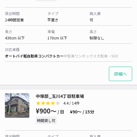
貸出時間
タイプ
再入庫
24時間営業
平置き
可
長さ
車幅
高さ
430cm 以下
170cm 以下
制限なし
対応車種
オートバイ
軽自動車
コンパクトカー
中型車
ワンボックス
大型車・SUV
詳細へ
中塚邸_玉川4丁目駐車場
4.4
/ 14件
¥900〜
/ 日
¥90〜 / 15分
時間貸し可
貸出時間
タイプ
再入庫