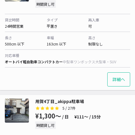
時間貸し可
貸出時間
タイプ
再入庫
24時間営業
平置き
可
長さ
車幅
高さ
500cm 以下
163cm 以下
制限なし
対応車種
オートバイ
軽自動車
コンパクトカー
中型車
ワンボックス
大型車・SUV
詳細へ
用賀4丁目_akippa駐車場
5
/ 27件
¥1,300〜
/ 日
¥111〜 / 15分
時間貸し可