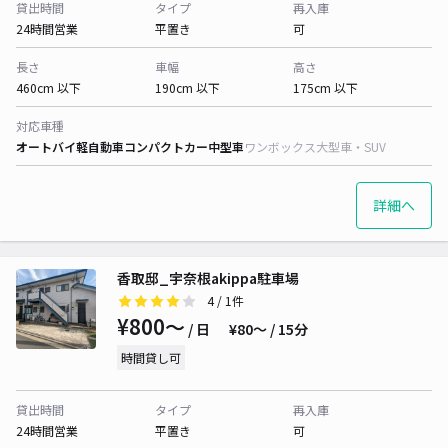
貸出時間
タイプ
再入庫
24時間営業
平置き
可
長さ
車幅
高さ
460cm 以下
190cm 以下
175cm 以下
対応車種
オートバイ
軽自動車
コンパクトカー
中型車
ワンボックス
大型車・SUV
詳細へ
香取邸_宇奈根akippa駐車場
4
/ 1件
¥800〜
/ 日
¥80〜 / 15分
時間貸し可
貸出時間
タイプ
再入庫
24時間営業
平置き
可