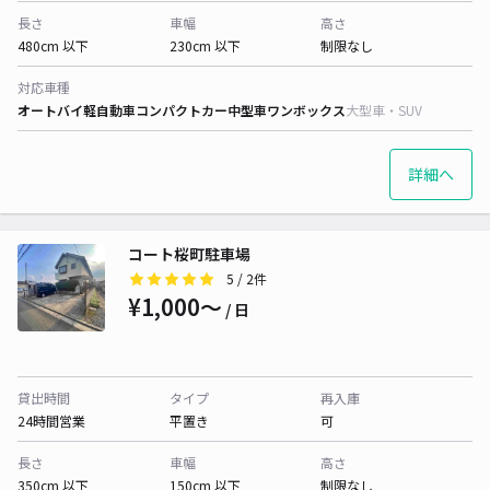
長さ
車幅
高さ
480cm 以下
230cm 以下
制限なし
対応車種
オートバイ
軽自動車
コンパクトカー
中型車
ワンボックス
大型車・SUV
詳細へ
コート桜町駐車場
5
/ 2件
¥1,000〜
/ 日
貸出時間
タイプ
再入庫
24時間営業
平置き
可
長さ
車幅
高さ
350cm 以下
150cm 以下
制限なし