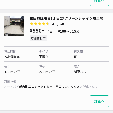
世田谷区用賀1丁目23 グリーンシャイン駐車場
4.6
/ 54件
¥990〜
/ 日
¥100〜 / 15分
時間貸し可
貸出時間
タイプ
再入庫
24時間営業
平置き
可
長さ
車幅
高さ
470cm 以下
200cm 以下
制限なし
対応車種
オートバイ
軽自動車
コンパクトカー
中型車
ワンボックス
大型車・SUV
詳細へ