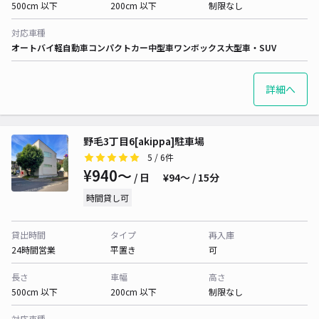
500cm 以下
200cm 以下
制限なし
対応車種
オートバイ
軽自動車
コンパクトカー
中型車
ワンボックス
大型車・SUV
詳細へ
野毛3丁目6[akippa]駐車場
5
/ 6件
¥940〜
/ 日
¥94〜 / 15分
時間貸し可
貸出時間
タイプ
再入庫
24時間営業
平置き
可
長さ
車幅
高さ
500cm 以下
200cm 以下
制限なし
対応車種