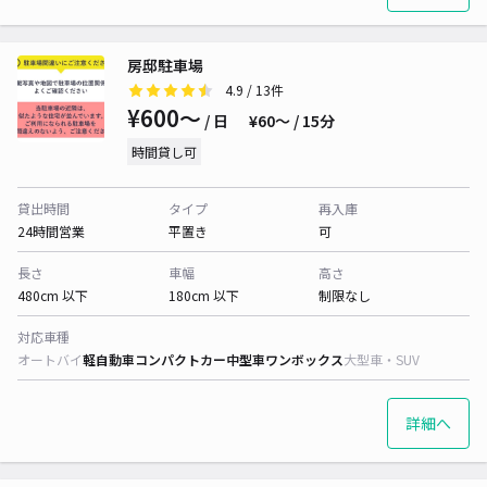
房邸駐車場
4.9
/ 13件
¥600〜
/ 日
¥60〜 / 15分
時間貸し可
貸出時間
タイプ
再入庫
24時間営業
平置き
可
長さ
車幅
高さ
480cm 以下
180cm 以下
制限なし
対応車種
オートバイ
軽自動車
コンパクトカー
中型車
ワンボックス
大型車・SUV
詳細へ