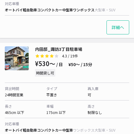
対応車種
オートバイ
軽自動車
コンパクトカー
中型車
ワンボックス
大型車・SUV
詳細へ
内田邸_諏訪3丁目駐車場
4.3
/ 19件
¥530〜
/ 日
¥50〜 / 15分
時間貸し可
貸出時間
タイプ
再入庫
24時間営業
平置き
可
長さ
車幅
高さ
465cm 以下
175cm 以下
制限なし
対応車種
オートバイ
軽自動車
コンパクトカー
中型車
ワンボックス
大型車・SUV