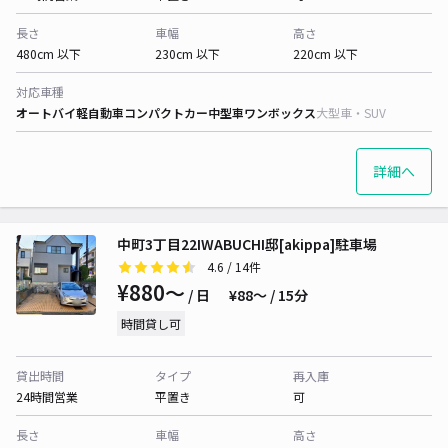
長さ
車幅
高さ
480cm 以下
230cm 以下
220cm 以下
対応車種
オートバイ
軽自動車
コンパクトカー
中型車
ワンボックス
大型車・SUV
詳細へ
中町3丁目22IWABUCHI邸[akippa]駐車場
4.6
/ 14件
¥880〜
/ 日
¥88〜 / 15分
時間貸し可
貸出時間
タイプ
再入庫
24時間営業
平置き
可
長さ
車幅
高さ