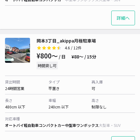
詳細へ
岡本3丁目_akippa月極駐車場
4.6
/ 12件
¥800〜
/ 日
¥88〜 / 15分
時間貸し可
貸出時間
タイプ
再入庫
24時間営業
平置き
可
長さ
車幅
高さ
480cm 以下
240cm 以下
制限なし
対応車種
オートバイ
軽自動車
コンパクトカー
中型車
ワンボックス
大型車・SUV