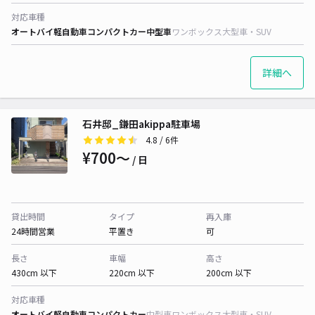
対応車種
オートバイ
軽自動車
コンパクトカー
中型車
ワンボックス
大型車・SUV
詳細へ
石井邸_鎌田akippa駐車場
4.8
/ 6件
¥700〜
/ 日
貸出時間
タイプ
再入庫
24時間営業
平置き
可
長さ
車幅
高さ
430cm 以下
220cm 以下
200cm 以下
対応車種
オートバイ
軽自動車
コンパクトカー
中型車
ワンボックス
大型車・SUV