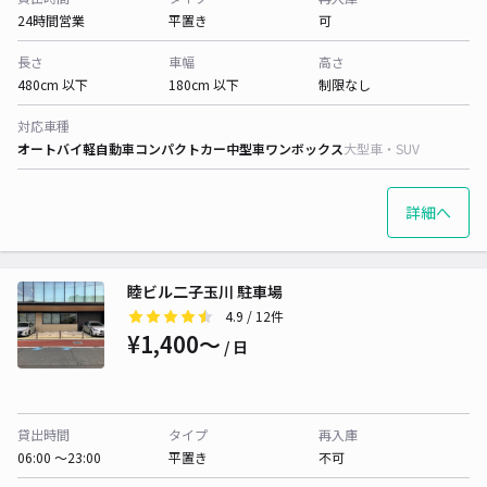
24時間営業
平置き
可
長さ
車幅
高さ
480cm 以下
180cm 以下
制限なし
対応車種
オートバイ
軽自動車
コンパクトカー
中型車
ワンボックス
大型車・SUV
詳細へ
睦ビル二子玉川 駐車場
4.9
/ 12件
¥1,400〜
/ 日
貸出時間
タイプ
再入庫
06:00 〜23:00
平置き
不可