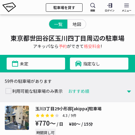
駐車場を貸す
検索
ログイン
メニュー
一覧
地図
東京都世田谷区玉川四丁目周辺の駐車場
アキッパなら
予約
ができて
格安料金
!
未定
指定なし
59件の駐車場があります
利用可能な駐車場のみ表示
玉川3丁目29小形邸[akippa]駐車場
4.3
/ 9件
¥770〜
/ 日
¥80〜 / 15分
時間貸し可