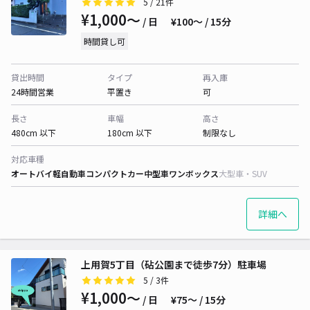
5
/ 21件
¥1,000〜
/ 日
¥100〜 / 15分
時間貸し可
貸出時間
タイプ
再入庫
24時間営業
平置き
可
長さ
車幅
高さ
480cm 以下
180cm 以下
制限なし
対応車種
オートバイ
軽自動車
コンパクトカー
中型車
ワンボックス
大型車・SUV
詳細へ
上用賀5丁目（砧公園まで徒歩7分）駐車場
5
/ 3件
¥1,000〜
/ 日
¥75〜 / 15分