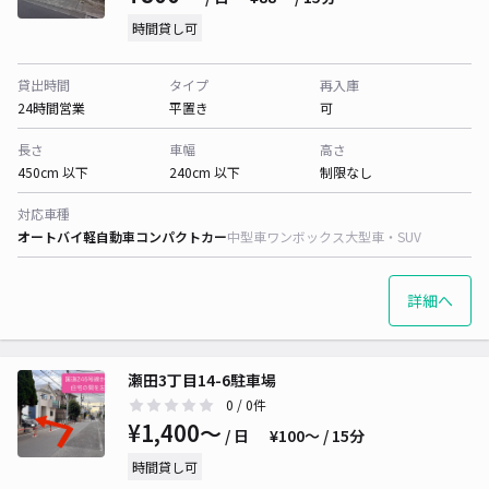
時間貸し可
貸出時間
タイプ
再入庫
24時間営業
平置き
可
長さ
車幅
高さ
450cm 以下
240cm 以下
制限なし
対応車種
オートバイ
軽自動車
コンパクトカー
中型車
ワンボックス
大型車・SUV
詳細へ
瀬田3丁目14-6駐車場
0
/ 0件
¥1,400〜
/ 日
¥100〜 / 15分
時間貸し可