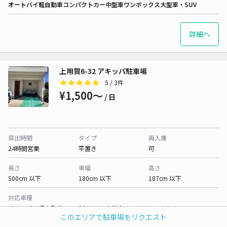
オートバイ
軽自動車
コンパクトカー
中型車
ワンボックス
大型車・SUV
詳細へ
上用賀6-32 アキッパ駐車場
5
/ 3件
¥1,500〜
/ 日
貸出時間
タイプ
再入庫
24時間営業
平置き
可
長さ
車幅
高さ
500cm 以下
180cm 以下
187cm 以下
対応車種
オートバイ
軽自動車
コンパクトカー
中型車
ワンボックス
大型車・SUV
このエリアで駐車場をリクエスト