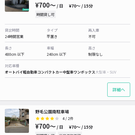
¥700〜
/ 日
¥70〜 / 15分
時間貸し可
貸出時間
タイプ
再入庫
24時間営業
平置き
不可
長さ
車幅
高さ
480cm 以下
240cm 以下
制限なし
対応車種
オートバイ
軽自動車
コンパクトカー
中型車
ワンボックス
大型車・SUV
詳細へ
野毛公園南駐車場
4
/ 2件
¥700〜
/ 日
¥70〜 / 15分