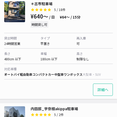
＊古市駐車場
5
/ 18件
¥640〜
/ 日
¥64〜 / 15分
時間貸し可
貸出時間
タイプ
再入庫
24時間営業
平置き
可
長さ
車幅
高さ
480cm 以下
180cm 以下
制限なし
対応車種
オートバイ
軽自動車
コンパクトカー
中型車
ワンボックス
大型車・SUV
詳細へ
内田邸_宇奈根akippa駐車場
5
/ 2件