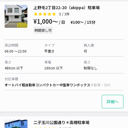
上野毛2丁目22-20（akippa）駐車場
5
/ 3件
¥1,000〜
/ 日
¥100〜 / 15分
時間貸し可
貸出時間
タイプ
再入庫
06:00 〜22:00
平置き
可
長さ
車幅
高さ
480cm 以下
180cm 以下
制限なし
対応車種
オートバイ
軽自動車
コンパクトカー
中型車
ワンボックス
大型車・SUV
詳細へ
二子玉川公園通り＊高橋駐車場