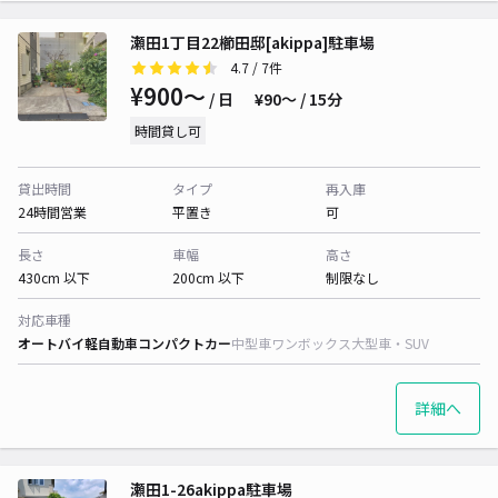
瀬田1丁目22櫛田邸[akippa]駐車場
4.7
/ 7件
¥900〜
/ 日
¥90〜 / 15分
時間貸し可
貸出時間
タイプ
再入庫
24時間営業
平置き
可
長さ
車幅
高さ
430cm 以下
200cm 以下
制限なし
対応車種
オートバイ
軽自動車
コンパクトカー
中型車
ワンボックス
大型車・SUV
詳細へ
瀬田1-26akippa駐車場