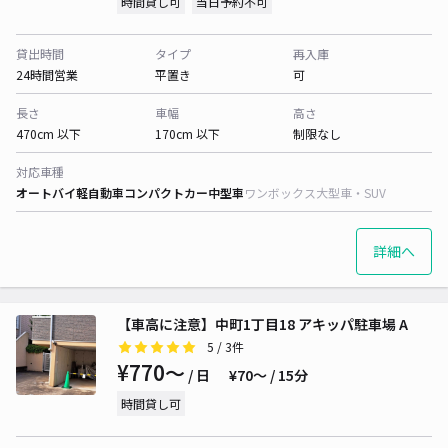
時間貸し可
当日予約不可
貸出時間
タイプ
再入庫
24時間営業
平置き
可
長さ
車幅
高さ
470cm 以下
170cm 以下
制限なし
対応車種
オートバイ
軽自動車
コンパクトカー
中型車
ワンボックス
大型車・SUV
詳細へ
【車高に注意】中町1丁目18 アキッパ駐車場 A
5
/ 3件
¥770〜
/ 日
¥70〜 / 15分
時間貸し可