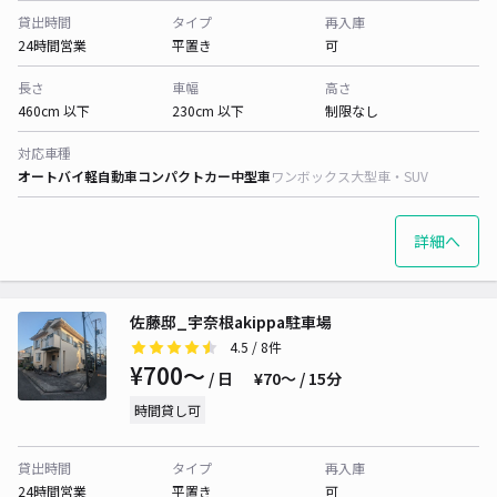
貸出時間
タイプ
再入庫
24時間営業
平置き
可
長さ
車幅
高さ
460cm 以下
230cm 以下
制限なし
対応車種
オートバイ
軽自動車
コンパクトカー
中型車
ワンボックス
大型車・SUV
詳細へ
佐藤邸_宇奈根akippa駐車場
4.5
/ 8件
¥700〜
/ 日
¥70〜 / 15分
時間貸し可
貸出時間
タイプ
再入庫
24時間営業
平置き
可