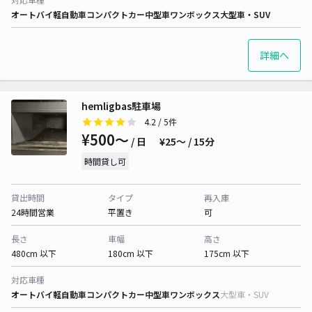
オートバイ
軽自動車
コンパクトカー
中型車
ワンボックス
大型車・SUV
詳細へ
hemligbas駐車場
4.2
/ 5件
¥500〜
/ 日
¥25〜 / 15分
時間貸し可
貸出時間
タイプ
再入庫
24時間営業
平置き
可
長さ
車幅
高さ
480cm 以下
180cm 以下
175cm 以下
対応車種
オートバイ
軽自動車
コンパクトカー
中型車
ワンボックス
大型車・SUV