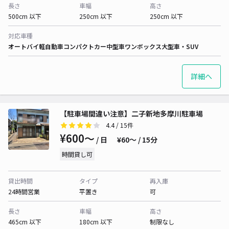
長さ
車幅
高さ
500cm 以下
250cm 以下
250cm 以下
対応車種
オートバイ
軽自動車
コンパクトカー
中型車
ワンボックス
大型車・SUV
詳細へ
【駐車場間違い注意】二子新地多摩川駐車場
4.4
/ 15件
¥600〜
/ 日
¥60〜 / 15分
時間貸し可
貸出時間
タイプ
再入庫
24時間営業
平置き
可
長さ
車幅
高さ
465cm 以下
180cm 以下
制限なし