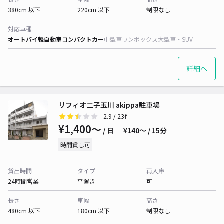
380cm 以下
220cm 以下
制限なし
対応車種
オートバイ
軽自動車
コンパクトカー
中型車
ワンボックス
大型車・SUV
詳細へ
リフィオ二子玉川 akippa駐車場
2.9
/ 23件
¥1,400〜
/ 日
¥140〜 / 15分
時間貸し可
貸出時間
タイプ
再入庫
24時間営業
平置き
可
長さ
車幅
高さ
480cm 以下
180cm 以下
制限なし