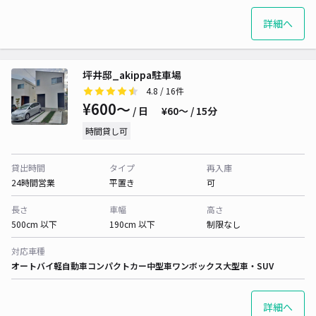
詳細へ
坪井邸_akippa駐車場
4.8
/ 16件
¥600〜
/ 日
¥60〜 / 15分
時間貸し可
貸出時間
タイプ
再入庫
24時間営業
平置き
可
長さ
車幅
高さ
500cm 以下
190cm 以下
制限なし
対応車種
オートバイ
軽自動車
コンパクトカー
中型車
ワンボックス
大型車・SUV
詳細へ