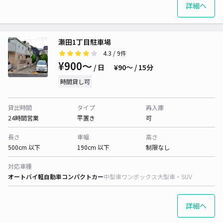
詳細へ
瀬田1丁目駐車場
4.3
/ 9件
¥900〜
/ 日
¥90〜 / 15分
時間貸し可
貸出時間
タイプ
再入庫
24時間営業
平置き
可
長さ
車幅
高さ
500cm 以下
190cm 以下
制限なし
対応車種
オートバイ
軽自動車
コンパクトカー
中型車
ワンボックス
大型車・SUV
詳細へ