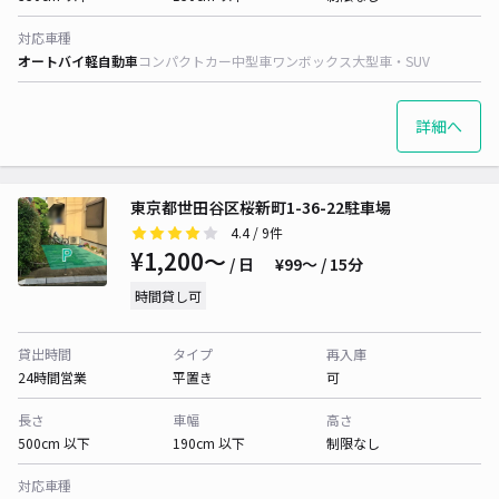
対応車種
オートバイ
軽自動車
コンパクトカー
中型車
ワンボックス
大型車・SUV
詳細へ
東京都世田谷区桜新町1-36-22駐車場
4.4
/ 9件
¥1,200〜
/ 日
¥99〜 / 15分
時間貸し可
貸出時間
タイプ
再入庫
24時間営業
平置き
可
長さ
車幅
高さ
500cm 以下
190cm 以下
制限なし
対応車種