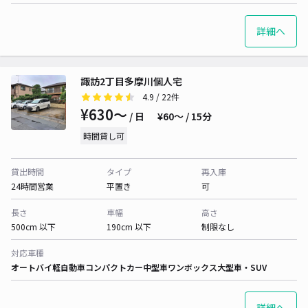
詳細へ
諏訪2丁目多摩川個人宅
4.9
/ 22件
¥630〜
/ 日
¥60〜 / 15分
時間貸し可
貸出時間
タイプ
再入庫
24時間営業
平置き
可
長さ
車幅
高さ
500cm 以下
190cm 以下
制限なし
対応車種
オートバイ
軽自動車
コンパクトカー
中型車
ワンボックス
大型車・SUV
詳細へ