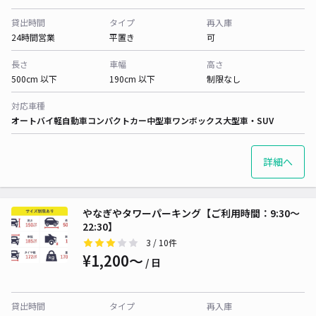
貸出時間
タイプ
再入庫
24時間営業
平置き
可
長さ
車幅
高さ
500cm 以下
190cm 以下
制限なし
対応車種
オートバイ
軽自動車
コンパクトカー
中型車
ワンボックス
大型車・SUV
詳細へ
やなぎやタワーパーキング【ご利用時間：9:30～
22:30】
3
/ 10件
¥1,200〜
/ 日
貸出時間
タイプ
再入庫