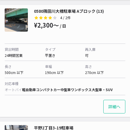
0580隅田川大橋駐車場 Aブロック (13)
4
/ 2件
¥2,300〜
/ 日
貸出時間
タイプ
再入庫
24時間営業
平置き
可
長さ
車幅
高さ
500cm 以下
190cm 以下
270cm 以下
対応車種
オートバイ
軽自動車
コンパクトカー
中型車
ワンボックス
大型車・SUV
詳細へ
平野2丁目3-19駐車場