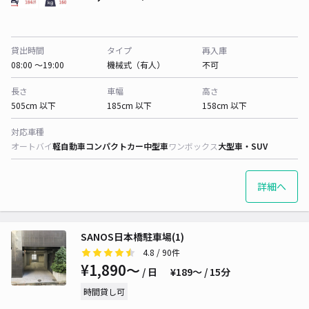
貸出時間
タイプ
再入庫
08:00 〜19:00
機械式（有人）
不可
長さ
車幅
高さ
505cm 以下
185cm 以下
158cm 以下
対応車種
オートバイ
軽自動車
コンパクトカー
中型車
ワンボックス
大型車・SUV
詳細へ
SANOS日本橋駐車場(1)
4.8
/ 90件
¥1,890〜
/ 日
¥189〜 / 15分
時間貸し可