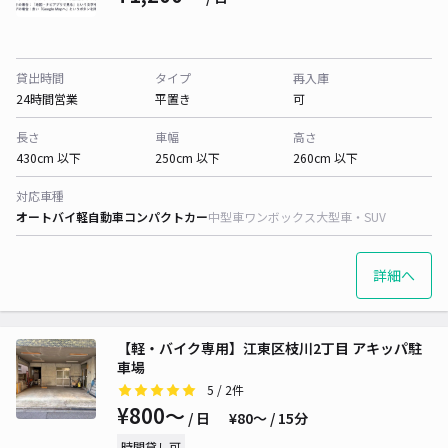
貸出時間
タイプ
再入庫
24時間営業
平置き
可
長さ
車幅
高さ
430cm 以下
250cm 以下
260cm 以下
対応車種
オートバイ
軽自動車
コンパクトカー
中型車
ワンボックス
大型車・SUV
詳細へ
【軽・バイク専用】江東区枝川2丁目 アキッパ駐
車場
5
/ 2件
¥800〜
/ 日
¥80〜 / 15分
時間貸し可