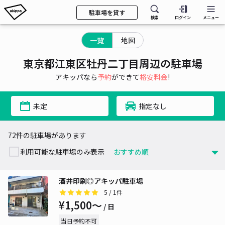
駐車場を貸す
検索
ログイン
メニュー
一覧
地図
東京都江東区牡丹二丁目周辺の駐車場
アキッパなら
予約
ができて
格安料金
!
未定
指定なし
72件の駐車場があります
利用可能な駐車場のみ表示
酒井印刷◎アキッパ駐車場
5
/ 1件
¥1,500〜
/ 日
当日予約不可