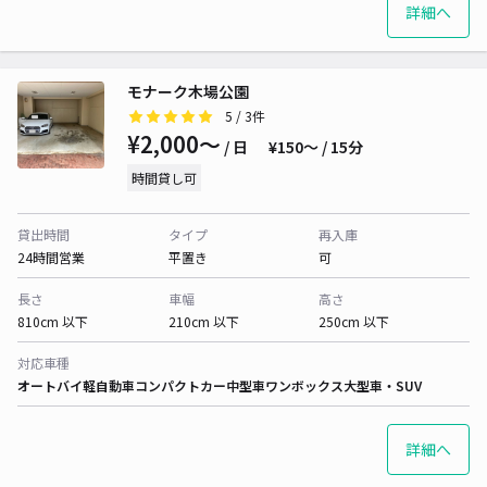
詳細へ
モナーク木場公園
5
/ 3件
¥2,000〜
/ 日
¥150〜 / 15分
時間貸し可
貸出時間
タイプ
再入庫
24時間営業
平置き
可
長さ
車幅
高さ
810cm 以下
210cm 以下
250cm 以下
対応車種
オートバイ
軽自動車
コンパクトカー
中型車
ワンボックス
大型車・SUV
詳細へ