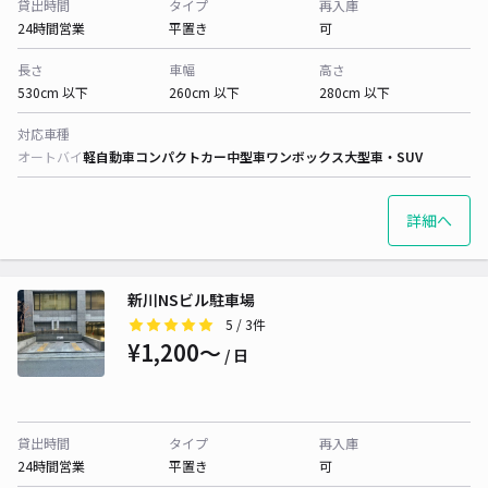
貸出時間
タイプ
再入庫
24時間営業
平置き
可
長さ
車幅
高さ
530cm 以下
260cm 以下
280cm 以下
対応車種
オートバイ
軽自動車
コンパクトカー
中型車
ワンボックス
大型車・SUV
詳細へ
新川NSビル駐車場
5
/ 3件
¥1,200〜
/ 日
貸出時間
タイプ
再入庫
24時間営業
平置き
可