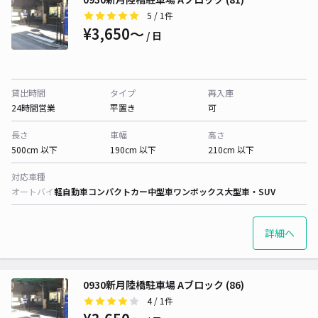
5
/ 1件
¥3,650〜
/ 日
貸出時間
タイプ
再入庫
24時間営業
平置き
可
長さ
車幅
高さ
500cm 以下
190cm 以下
210cm 以下
対応車種
オートバイ
軽自動車
コンパクトカー
中型車
ワンボックス
大型車・SUV
詳細へ
0930新月陸橋駐車場 Aブロック (86)
4
/ 1件