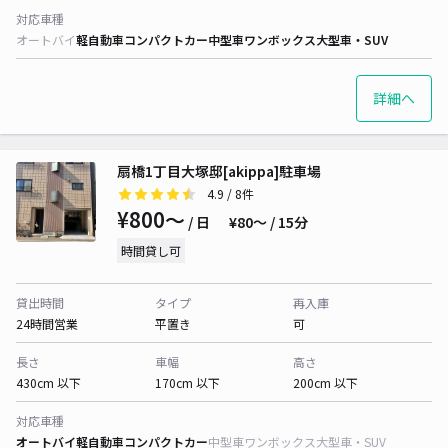
対応車種
オートバイ
軽自動車
コンパクトカー
中型車
ワンボックス
大型車・SUV
詳細へ
扇橋1丁目大塚邸[akippa]駐車場
4.9
/ 8件
¥800〜
/ 日
¥80〜 / 15分
時間貸し可
貸出時間
タイプ
再入庫
24時間営業
平置き
可
長さ
車幅
高さ
430cm 以下
170cm 以下
200cm 以下
対応車種
オートバイ
軽自動車
コンパクトカー
中型車
ワンボックス
大型車・SUV