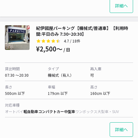
詳細へ
紀伊國屋パーキング【機械式/普通車】【利用時
間:平日のみ 7:30~20:30】
4.7
/ 18件
¥2,500〜
/ 日
貸出時間
タイプ
再入庫
07:30 〜20:30
機械式（有人）
可
長さ
車幅
高さ
500cm 以下
179cm 以下
160cm 以下
対応車種
オートバイ
軽自動車
コンパクトカー
中型車
ワンボックス
大型車・SUV
詳細へ