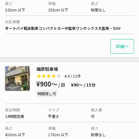
長さ
車幅
高さ
520cm 以下
250cm 以下
制限なし
対応車種
オートバイ
軽自動車
コンパクトカー
中型車
ワンボックス
大型車・SUV
詳細へ
福原駐車場
4.4
/ 11件
¥900〜
/ 日
¥90〜 / 15分
時間貸し可
貸出時間
タイプ
再入庫
24時間営業
平置き
可
長さ
車幅
高さ
410cm 以下
170cm 以下
制限なし