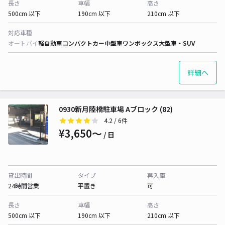
長さ
車幅
高さ
500cm 以下
190cm 以下
210cm 以下
対応車種
オートバイ
軽自動車
コンパクトカー
中型車
ワンボックス
大型車・SUV
詳細へ
0930新月陸橋駐車場 Aブロック (82)
4.2
/ 6件
¥3,650〜
/ 日
貸出時間
タイプ
再入庫
24時間営業
平置き
可
長さ
車幅
高さ
500cm 以下
190cm 以下
210cm 以下