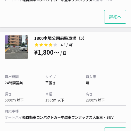
詳細へ
1800木場公園前駐車場（5）
4.3
/ 4件
¥1,800〜
/ 日
貸出時間
タイプ
再入庫
24時間営業
平置き
可
長さ
車幅
高さ
500cm 以下
190cm 以下
280cm 以下
対応車種
オートバイ
軽自動車
コンパクトカー
中型車
ワンボックス
大型車・SUV