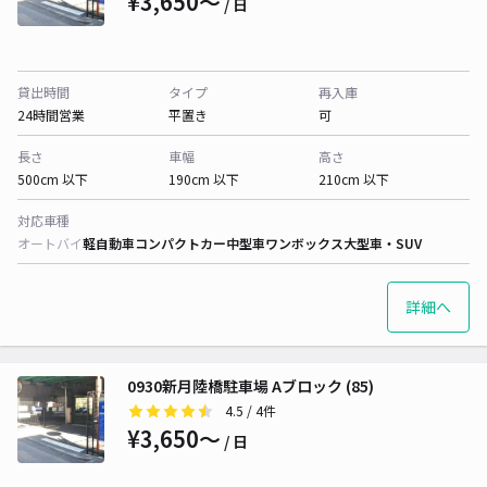
¥3,650〜
/ 日
貸出時間
タイプ
再入庫
24時間営業
平置き
可
長さ
車幅
高さ
500cm 以下
190cm 以下
210cm 以下
対応車種
オートバイ
軽自動車
コンパクトカー
中型車
ワンボックス
大型車・SUV
詳細へ
0930新月陸橋駐車場 Aブロック (85)
4.5
/ 4件
¥3,650〜
/ 日