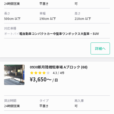
24時間営業
平置き
可
長さ
車幅
高さ
500cm 以下
190cm 以下
210cm 以下
対応車種
オートバイ
軽自動車
コンパクトカー
中型車
ワンボックス
大型車・SUV
詳細へ
0930新月陸橋駐車場 Aブロック (68)
4.3
/ 4件
¥3,650〜
/ 日
貸出時間
タイプ
再入庫
24時間営業
平置き
可