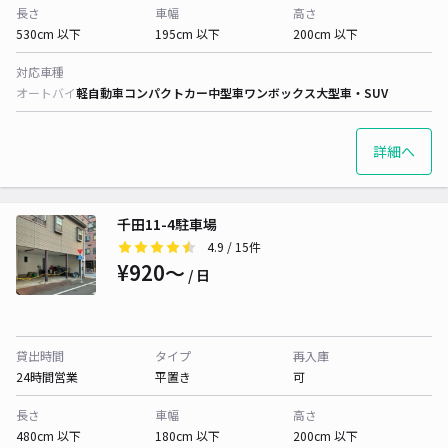
長さ
車幅
高さ
530cm 以下
195cm 以下
200cm 以下
対応車種
オートバイ
軽自動車
コンパクトカー
中型車
ワンボックス
大型車・SUV
詳細へ
千田11-4駐車場
4.9
/ 15件
¥920〜
/ 日
貸出時間
タイプ
再入庫
24時間営業
平置き
可
長さ
車幅
高さ
480cm 以下
180cm 以下
200cm 以下