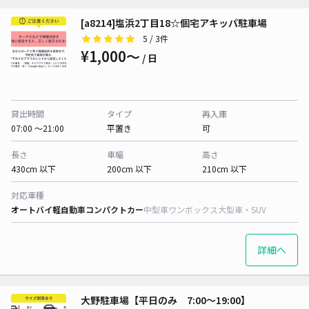
[a8214]塩浜2丁目18☆個宅アキッパ駐車場
5
/ 3件
¥1,000〜
/ 日
貸出時間
タイプ
再入庫
07:00 〜21:00
平置き
可
長さ
車幅
高さ
430cm 以下
200cm 以下
210cm 以下
対応車種
オートバイ
軽自動車
コンパクトカー
中型車
ワンボックス
大型車・SUV
詳細へ
大野駐車場【平日のみ 7:00〜19:00】