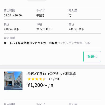
貸出時間
タイプ
再入庫
08:00 〜20:00
平置き
可
長さ
車幅
高さ
480cm 以下
200cm 以下
240cm 以下
対応車種
オートバイ
軽自動車
コンパクトカー
中型車
ワンボックス
大型車・SUV
詳細へ
永代2丁目14-1◎アキッパ駐車場
4.5
/ 2件
¥1,200〜
/ 日
貸出時間
タイプ
再入庫