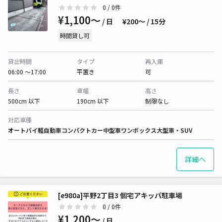
0
/ 0件
¥1,100〜
/ 日
¥200〜 / 15分
時間貸し可
貸出時間
タイプ
再入庫
06:00 〜17:00
平置き
可
長さ
車幅
高さ
500cm 以下
190cm 以下
制限なし
対応車種
オートバイ
軽自動車
コンパクトカー
中型車
ワンボックス
大型車・SUV
詳細へ
[e980a]平野2丁目3 個宅アキッパ駐車場
0
/ 0件
¥1,200〜
/ 日