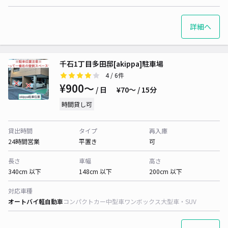
詳細へ
千石1丁目多田邸[akippa]駐車場
4
/ 6件
¥900〜
/ 日
¥70〜 / 15分
時間貸し可
貸出時間
タイプ
再入庫
24時間営業
平置き
可
長さ
車幅
高さ
340cm 以下
148cm 以下
200cm 以下
対応車種
オートバイ
軽自動車
コンパクトカー
中型車
ワンボックス
大型車・SUV