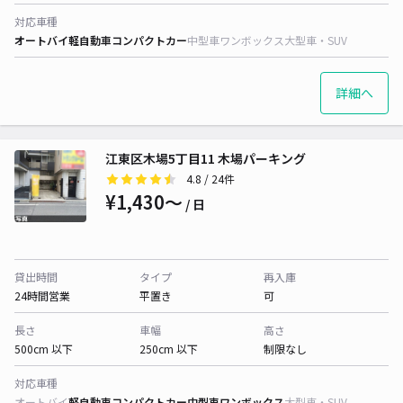
対応車種
オートバイ
軽自動車
コンパクトカー
中型車
ワンボックス
大型車・SUV
詳細へ
江東区木場5丁目11 木場パーキング
4.8
/ 24件
¥1,430〜
/ 日
貸出時間
タイプ
再入庫
24時間営業
平置き
可
長さ
車幅
高さ
500cm 以下
250cm 以下
制限なし
対応車種
オートバイ
軽自動車
コンパクトカー
中型車
ワンボックス
大型車・SUV