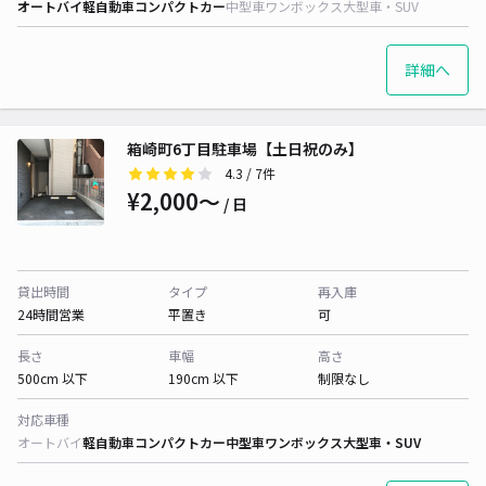
オートバイ
軽自動車
コンパクトカー
中型車
ワンボックス
大型車・SUV
詳細へ
箱崎町6丁目駐車場【土日祝のみ】
4.3
/ 7件
¥2,000〜
/ 日
貸出時間
タイプ
再入庫
24時間営業
平置き
可
長さ
車幅
高さ
500cm 以下
190cm 以下
制限なし
対応車種
オートバイ
軽自動車
コンパクトカー
中型車
ワンボックス
大型車・SUV