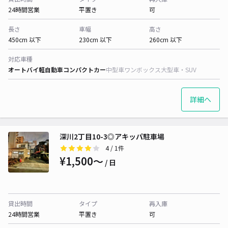
24時間営業
平置き
可
長さ
車幅
高さ
450cm 以下
230cm 以下
260cm 以下
対応車種
オートバイ
軽自動車
コンパクトカー
中型車
ワンボックス
大型車・SUV
詳細へ
深川2丁目10-3◎アキッパ駐車場
4
/ 1件
¥1,500〜
/ 日
貸出時間
タイプ
再入庫
24時間営業
平置き
可