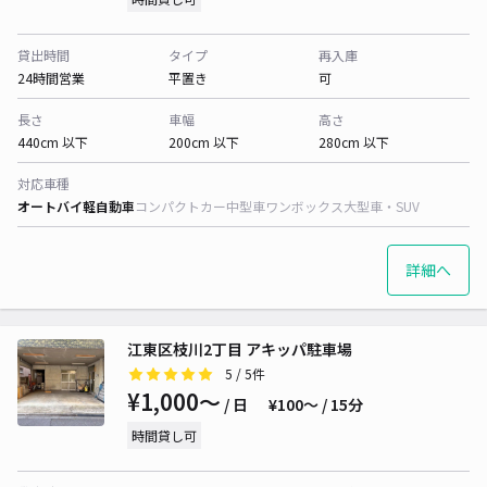
貸出時間
タイプ
再入庫
24時間営業
平置き
可
長さ
車幅
高さ
440cm 以下
200cm 以下
280cm 以下
対応車種
オートバイ
軽自動車
コンパクトカー
中型車
ワンボックス
大型車・SUV
詳細へ
江東区枝川2丁目 アキッパ駐車場
5
/ 5件
¥1,000〜
/ 日
¥100〜 / 15分
時間貸し可