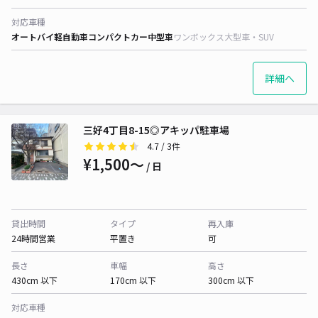
対応車種
オートバイ
軽自動車
コンパクトカー
中型車
ワンボックス
大型車・SUV
詳細へ
三好4丁目8-15◎アキッパ駐車場
4.7
/ 3件
¥1,500〜
/ 日
貸出時間
タイプ
再入庫
24時間営業
平置き
可
長さ
車幅
高さ
430cm 以下
170cm 以下
300cm 以下
対応車種