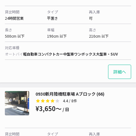
貸出時間
タイプ
再入庫
24時間営業
平置き
可
長さ
車幅
高さ
500cm 以下
190cm 以下
210cm 以下
対応車種
オートバイ
軽自動車
コンパクトカー
中型車
ワンボックス
大型車・SUV
詳細へ
0930新月陸橋駐車場 Aブロック (66)
4.4
/ 8件
¥3,650〜
/ 日
貸出時間
タイプ
再入庫