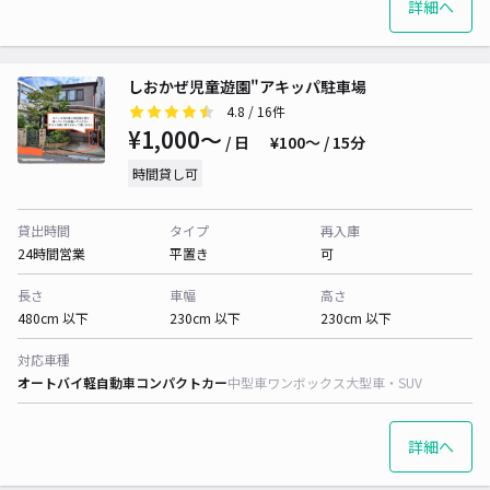
詳細へ
しおかぜ児童遊園"アキッパ駐車場
4.8
/ 16件
¥1,000〜
/ 日
¥100〜 / 15分
時間貸し可
貸出時間
タイプ
再入庫
24時間営業
平置き
可
長さ
車幅
高さ
480cm 以下
230cm 以下
230cm 以下
対応車種
オートバイ
軽自動車
コンパクトカー
中型車
ワンボックス
大型車・SUV
詳細へ