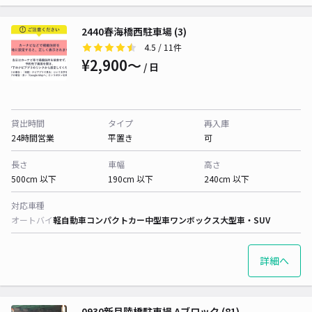
2440春海橋西駐車場 (3)
4.5
/ 11件
¥2,900〜
/ 日
貸出時間
タイプ
再入庫
24時間営業
平置き
可
長さ
車幅
高さ
500cm 以下
190cm 以下
240cm 以下
対応車種
オートバイ
軽自動車
コンパクトカー
中型車
ワンボックス
大型車・SUV
詳細へ
0930新月陸橋駐車場 Aブロック (81)