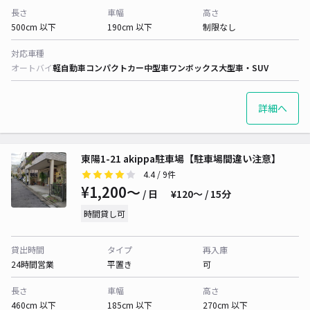
長さ
車幅
高さ
500cm 以下
190cm 以下
制限なし
対応車種
オートバイ
軽自動車
コンパクトカー
中型車
ワンボックス
大型車・SUV
詳細へ
東陽1-21 akippa駐車場【駐車場間違い注意】
4.4
/ 9件
¥1,200〜
/ 日
¥120〜 / 15分
時間貸し可
貸出時間
タイプ
再入庫
24時間営業
平置き
可
長さ
車幅
高さ
460cm 以下
185cm 以下
270cm 以下