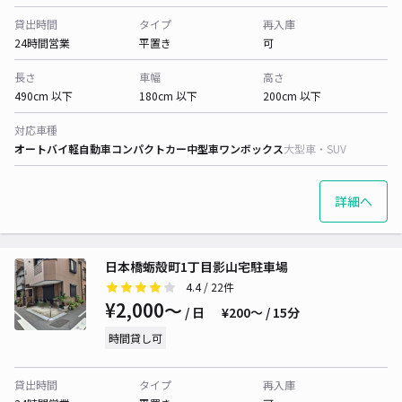
貸出時間
タイプ
再入庫
24時間営業
平置き
可
長さ
車幅
高さ
490cm 以下
180cm 以下
200cm 以下
対応車種
オートバイ
軽自動車
コンパクトカー
中型車
ワンボックス
大型車・SUV
詳細へ
日本橋蛎殻町1丁目影山宅駐車場
4.4
/ 22件
¥2,000〜
/ 日
¥200〜 / 15分
時間貸し可
貸出時間
タイプ
再入庫