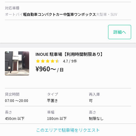
対応車種
オートバイ
軽自動車
コンパクトカー
中型車
ワンボックス
大型車・SUV
詳細へ
INOUE 駐車場【利用時間制限あり】
4.7
/ 9件
¥960〜
/ 日
貸出時間
タイプ
再入庫
07:00 〜20:00
平置き
可
長さ
車幅
高さ
450cm 以下
180cm 以下
制限なし
このエリアで駐車場をリクエスト
対応車種