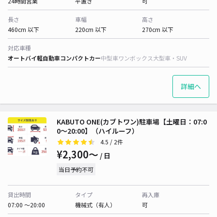
24時間営業
平置き
可
長さ
車幅
高さ
460cm 以下
220cm 以下
270cm 以下
対応車種
オートバイ
軽自動車
コンパクトカー
中型車
ワンボックス
大型車・SUV
詳細へ
KABUTO ONE(カブトワン)駐車場【土曜日：07:0
0〜20:00】（ハイルーフ）
4.5
/ 2件
¥2,300〜
/ 日
当日予約不可
貸出時間
タイプ
再入庫
07:00 〜20:00
機械式（有人）
可