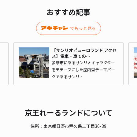
おすすめ記事
¥5
時間
でもっと見る
貸出
【サンリオピューロランド アクセ
長さ
ス】電車・車での…
ン
多摩市にあるサンリオキャラクター
対応
をモチーフにした屋内型テーマパー
クであるサンリ…
八王
京王れーるランドについて
住所：東京都日野市程久保三丁目36-39
¥5