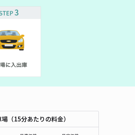
430cm 以下
車幅
170cm 以下
高さ
制限なし
車種
オートバイ
軽自動車
コンパクトカー
中型車
ワンボックス
大型車・SUV
詳細へ
市程久保3丁目28-4 アキッパ駐車場
京王れーるランドまで徒歩 16分
4.8
/ 6件
00〜
/ 日
¥30〜 / 15分
貸し可
当日予約不可
時間
08:00 〜18:00
タイプ
平置き
再入庫
可
450cm 以下
車幅
200cm 以下
高さ
制限なし
車場（15分あたりの料金）
車種
オートバイ
軽自動車
コンパクトカー
中型車
ワンボックス
大型車・SUV