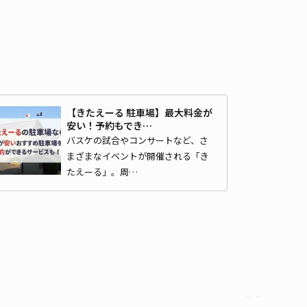
京王れーるランドまで徒歩 25分
4
/ 1件
00〜
/ 日
¥50〜 / 15分
貸し可
時間
24時間営業
タイプ
平置き
再入庫
可
【きたえーる 駐車場】最大料金が
500cm 以下
車幅
190cm 以下
高さ
制限なし
安い！予約もでき…
バスケの試合やコンサートなど、さ
車種
オートバイ
軽自動車
コンパクトカー
中型車
ワンボックス
大型車・SUV
まざまなイベントが開催される「き
たえーる」。周…
詳細へ
子市大塚1504-4 レオパレスわかたけ 駐車場(31481)
京王れーるランドまで徒歩 29分
4.7
/ 77件
50〜
/ 日