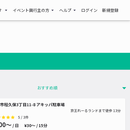
す
イベント興行主の方
ヘルプ
ログイン
新規登録
市程久保3丁目11-8 アキッパ駐車場
¥ 300~
京王れーるランドまで徒歩 13分
5
/ 3件
00〜
/ 日
¥30〜 / 15分