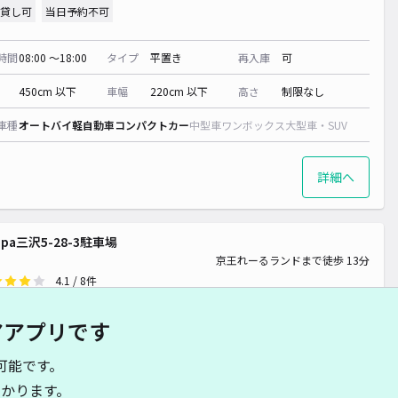
貸し可
当日予約不可
時間
08:00 〜18:00
タイプ
平置き
再入庫
可
 300~
450cm 以下
車幅
220cm 以下
高さ
制限なし
車種
オートバイ
軽自動車
コンパクトカー
中型車
ワンボックス
大型車・SUV
400~
詳細へ
ippa三沢5-28-3駐車場
京王れーるランドまで徒歩 13分
4.1
/ 8件
00〜
/ 日
¥50〜 / 15分
アアプリです
貸し可
可能です。
時間
24時間営業
タイプ
平置き
再入庫
可
かります。