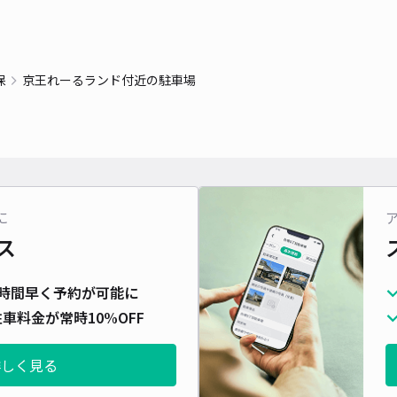
貸出
長さ
保
京王れーるランド付近の駐車場
対応
レオ
に
ス
¥5
時間早く予約が可能に
車料金が常時10%OFF
貸出
長さ
詳しく見る
対応