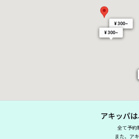
¥ 300~
¥ 300~
アキッパは
全て予約
また、ア
¥ 1,000~