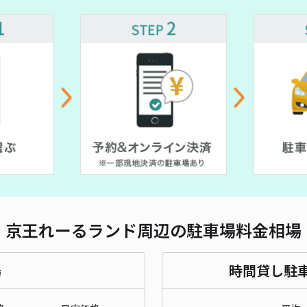
長さ
¥ 700~
対応
日野
¥3
時間
京王れーるランド周辺の駐車場料金相場
貸出
長さ
場
時間貸し駐
対応