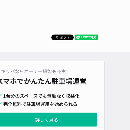
時間
24時間営業
タイプ
平置き
再入庫
可
490cm 以下
車幅
225cm 以下
高さ
制限なし
車種
オートバイ
軽自動車
コンパクトカー
中型車
ワンボックス
大型車・SUV
詳細へ
パレスTAMA駐車場【10503】
アキッパならオーナー機能も充実
京王れーるランドまで徒歩 20分
スマホでかんたん
駐車場運営
0
/ 0件
00〜
/ 日
1台分のスペースでも無駄なく収益化
完全無料で駐車場運用を始められる
時間
24時間営業
タイプ
平置き
再入庫
可
500cm 以下
車幅
200cm 以下
高さ
制限なし
詳しく見る
車種
オートバイ
軽自動車
コンパクトカー
中型車
ワンボックス
大型車・SUV