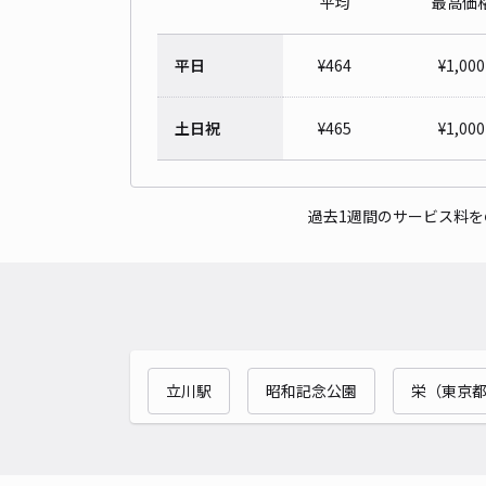
平均
最高価
平日
¥
464
¥
1,000
土日祝
¥
465
¥
1,000
過去1週間のサービス料
立川駅
昭和記念公園
栄（東京