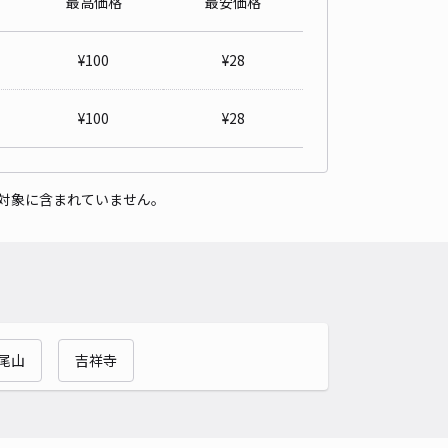
最高価格
最安価格
詳細へ
¥
100
¥
28
子市東中野217-3 レオパレスTAMA 駐車場(10503)
¥
100
¥
28
京王れーるランドまで徒歩 18分
4.7
/ 83件
50〜
/ 日
対象に含まれていません。
時間
24時間営業
タイプ
平置き
再入庫
可
460cm 以下
車幅
220cm 以下
高さ
制限なし
車種
オートバイ
軽自動車
コンパクトカー
中型車
ワンボックス
大型車・SUV
尾山
吉祥寺
詳細へ
3丁目8-38駐車場