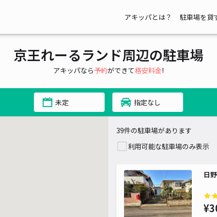
アキッパとは？
駐車場を貸
京王れーるランド周辺の駐車場
アキッパなら
予約
ができて
格安料金
!
未定
指定なし
¥ 300~
39件の駐車場があります
利用可能な駐車場のみ表示
日野
¥ 300~
¥ 400~
¥ 400~
¥ 280~
¥3
¥ 500~