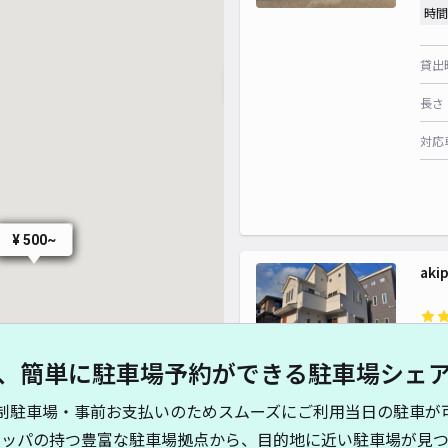
¥ 300~
時間
¥ 300~
¥ 300~
貸出
¥ 300~
¥
¥ 300~
長さ
対応
¥ 
¥ 550~
¥ 500~
ak
¥ 300~
¥ 350~
¥5
、簡単に駐車場予約ができる駐車場シェ
時間
¥ 550~
制駐車場・事前お支払いのためスムーズにご利用当日の駐車が
¥ 550~
¥ 400~
¥ 700~
¥ 550~
貸出
¥ 550~
¥ 400~
キッパの持つ豊富な駐車場拠点から、目的地に近い駐車場が見つ
¥ 500~