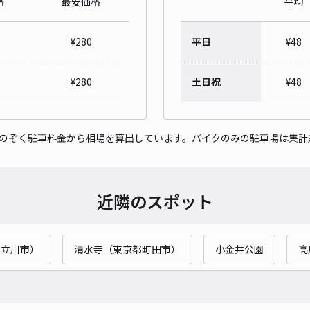
格
最安価格
平均
¥
280
平日
¥
48
八王
¥
280
土日祝
¥
48
¥5
をのぞく駐車料金から相場を算出しています。バイクのみの駐車場は集計
貸出
長さ
近隣のスポット
対応
都立川市）
清水寺（東京都町田市）
小金井公園
高
南平