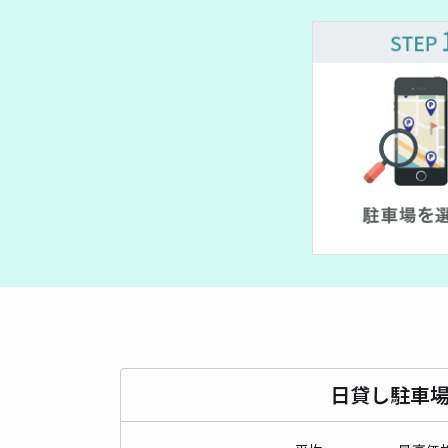
¥ 500~
日貸し駐車