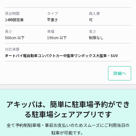
貸出時間
タイプ
再入庫
24時間営業
平置き
可
長さ
車幅
高さ
500cm 以下
190cm 以下
制限なし
対応車種
オートバイ
軽自動車
コンパクトカー
中型車
ワンボックス
大型車・SUV
詳細へ
アキッパは、簡単に駐車場予約ができ
る駐車場シェアアプリです
全て予約制駐車場・事前お支払いのためスムーズにご利用当日の
駐車が可能です。