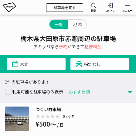
駐車場を貸す
検索
ログイン
メニュー
一覧
地図
栃木県大田原市赤瀬周辺の駐車場
アキッパなら
予約
ができて
格安料金
!
未定
指定なし
1件の駐車場があります
利用可能な駐車場のみ表示
つくい駐車場
0
/ 0件
¥500〜
/ 日