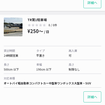
詳細へ
TR第1駐車場
0
/ 0件
¥250〜
/ 日
貸出時間
タイプ
再入庫
24時間営業
平置き
可
長さ
車幅
高さ
500cm 以下
190cm 以下
制限なし
対応車種
オートバイ
軽自動車
コンパクトカー
中型車
ワンボックス
大型車・SUV
詳細へ