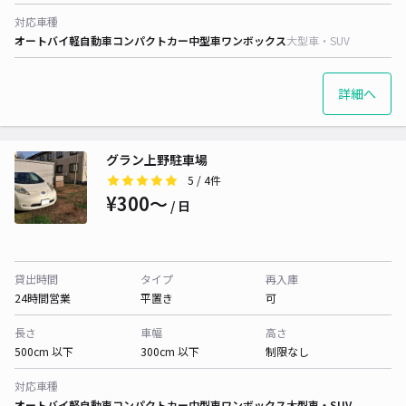
対応車種
オートバイ
軽自動車
コンパクトカー
中型車
ワンボックス
大型車・SUV
詳細へ
グラン上野駐車場
5
/ 4件
¥300〜
/ 日
貸出時間
タイプ
再入庫
24時間営業
平置き
可
長さ
車幅
高さ
500cm 以下
300cm 以下
制限なし
対応車種
オートバイ
軽自動車
コンパクトカー
中型車
ワンボックス
大型車・SUV