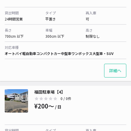
貸出時間
タイプ
再入庫
24時間営業
平置き
可
長さ
車幅
高さ
700cm 以下
300cm 以下
制限なし
対応車種
オートバイ
軽自動車
コンパクトカー
中型車
ワンボックス
大型車・SUV
詳細へ
福田駐車場【4】
0
/ 0件
¥200〜
/ 日
貸出時間
タイプ
再入庫