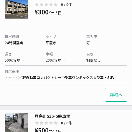
0
/ 0件
¥300〜
/ 日
貸出時間
タイプ
再入庫
24時間営業
平置き
可
長さ
車幅
高さ
500cm 以下
200cm 以下
制限なし
対応車種
オートバイ
軽自動車
コンパクトカー
中型車
ワンボックス
大型車・SUV
詳細へ
貝島町535-5駐車場
0
/ 0件
¥500〜
/ 日