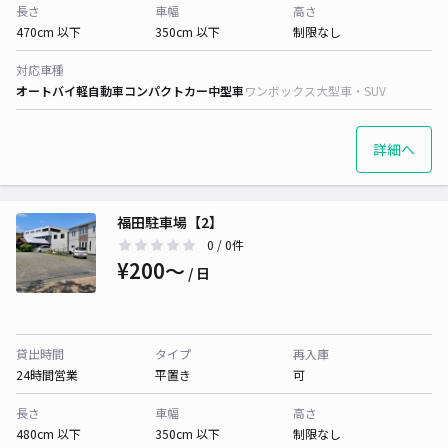
長さ
車幅
高さ
470cm 以下
350cm 以下
制限なし
対応車種
オートバイ
軽自動車
コンパクトカー
中型車
ワンボックス
大型車・SUV
詳細へ
福田駐車場【2】
0
/ 0件
¥200〜
/ 日
貸出時間
タイプ
再入庫
24時間営業
平置き
可
長さ
車幅
高さ
480cm 以下
350cm 以下
制限なし