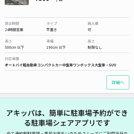
貸出時間
タイプ
再入庫
24時間営業
平置き
可
長さ
車幅
高さ
500cm 以下
190cm 以下
制限なし
対応車種
オートバイ
軽自動車
コンパクトカー
中型車
ワンボックス
大型車・SUV
詳細へ
アキッパは、簡単に駐車場予約ができ
る駐車場シェアアプリです
全て予約制駐車場・事前お支払いのためスムーズにご利用当日の