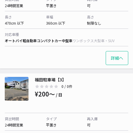
24時間営業
平置き
可
長さ
車幅
高さ
470cm 以下
360cm 以下
制限なし
対応車種
オートバイ
軽自動車
コンパクトカー
中型車
ワンボックス
大型車・SUV
詳細へ
福田駐車場【3】
0
/ 0件
¥200〜
/ 日
貸出時間
タイプ
再入庫
24時間営業
平置き
可