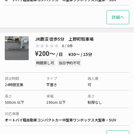
詳細へ
JR鹿沼 徒歩5分 上野町駐車場
0
/ 0件
¥200〜
/ 日
¥30〜 / 15分
時間貸し可
当日予約不可
貸出時間
タイプ
再入庫
24時間営業
平置き
可
長さ
車幅
高さ
500cm 以下
190cm 以下
制限なし
対応車種
オートバイ
軽自動車
コンパクトカー
中型車
ワンボックス
大型車・SUV