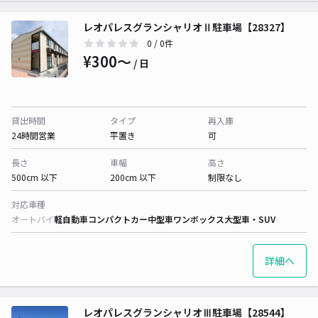
レオパレスグランシャリオⅡ駐車場【28327】
0
/ 0件
¥300〜
/ 日
貸出時間
タイプ
再入庫
24時間営業
平置き
可
長さ
車幅
高さ
500cm 以下
200cm 以下
制限なし
対応車種
オートバイ
軽自動車
コンパクトカー
中型車
ワンボックス
大型車・SUV
詳細へ
レオパレスグランシャリオⅢ駐車場【28544】