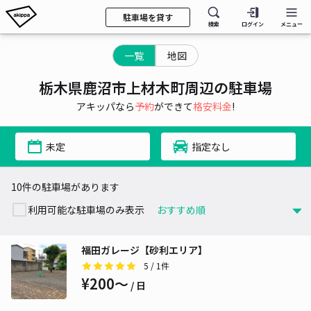
駐車場を貸す
検索
ログイン
メニュー
一覧
地図
栃木県鹿沼市上材木町周辺の駐車場
アキッパなら
予約
ができて
格安料金
!
未定
指定なし
10件の駐車場があります
利用可能な駐車場のみ表示
福田ガレージ【砂利エリア】
5
/ 1件
¥200〜
/ 日