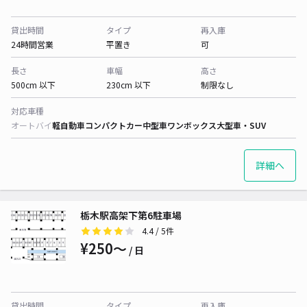
貸出時間
タイプ
再入庫
24時間営業
平置き
可
長さ
車幅
高さ
500cm 以下
230cm 以下
制限なし
対応車種
オートバイ
軽自動車
コンパクトカー
中型車
ワンボックス
大型車・SUV
詳細へ
栃木駅高架下第6駐車場
4.4
/ 5件
¥250〜
/ 日
貸出時間
タイプ
再入庫