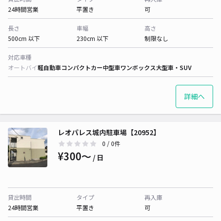
24時間営業
平置き
可
長さ
車幅
高さ
500cm 以下
230cm 以下
制限なし
対応車種
オートバイ
軽自動車
コンパクトカー
中型車
ワンボックス
大型車・SUV
詳細へ
レオパレス城内駐車場【20952】
0
/ 0件
¥300〜
/ 日
貸出時間
タイプ
再入庫
24時間営業
平置き
可