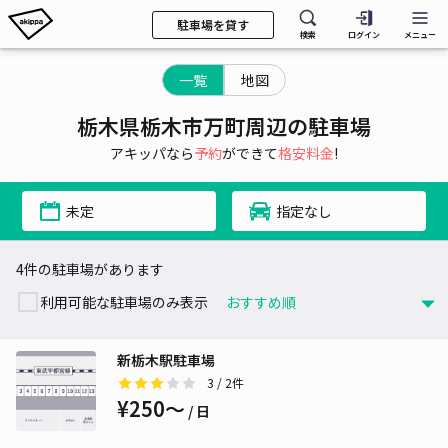
駐車場を貸す
検索
ログイン
メニュー
一覧
地図
栃木県栃木市万町周辺の駐車場
アキッパなら
予約
ができて
格安料金
!
未定
指定なし
4件の駐車場があります
利用可能な駐車場のみ表示
新栃木駅駐車場
3
/ 2件
¥250〜
/ 日