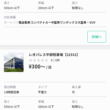
長さ
車幅
高さ
500cm 以下
200cm 以下
制限なし
対応車種
オートバイ
軽自動車
コンパクトカー
中型車
ワンボックス
大型車・SUV
詳細へ
レオパレス平柳駐車場【21531】
0
/ 0件
¥300〜
/ 日
貸出時間
タイプ
再入庫
24時間営業
平置き
可
長さ
車幅
高さ
500cm 以下
200cm 以下
制限なし