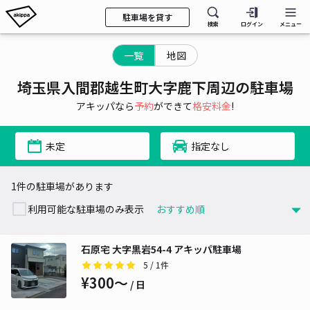
駐車場を貸す
検索
ログイン
メニュー
一覧
地図
埼玉県入間郡越生町大字鹿下周辺の駐車場
アキッパなら
予約
ができて
格安料金
!
未定
指定なし
1件の駐車場があります
利用可能な駐車場のみ表示
石原宅 大字黒岩54-4 アキッパ駐車場
5
/ 1件
¥300〜
/ 日