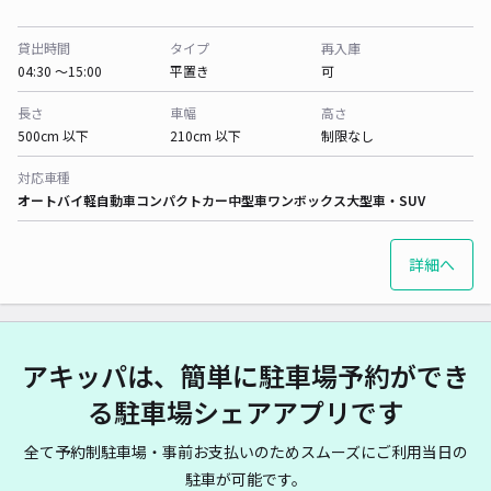
貸出時間
タイプ
再入庫
04:30 〜15:00
平置き
可
長さ
車幅
高さ
500cm 以下
210cm 以下
制限なし
対応車種
オートバイ
軽自動車
コンパクトカー
中型車
ワンボックス
大型車・SUV
詳細へ
アキッパは、簡単に駐車場予約ができ
る駐車場シェアアプリです
全て予約制駐車場・事前お支払いのためスムーズにご利用当日の
駐車が可能です。