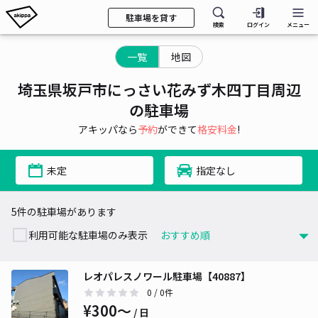
駐車場を貸す
検索
ログイン
メニュー
一覧
地図
埼玉県坂戸市にっさい花みず木四丁目周辺
の駐車場
アキッパなら
予約
ができて
格安料金
!
未定
指定なし
5件の駐車場があります
利用可能な駐車場のみ表示
レオパレスノワール駐車場【40887】
0
/ 0件
¥300〜
/ 日