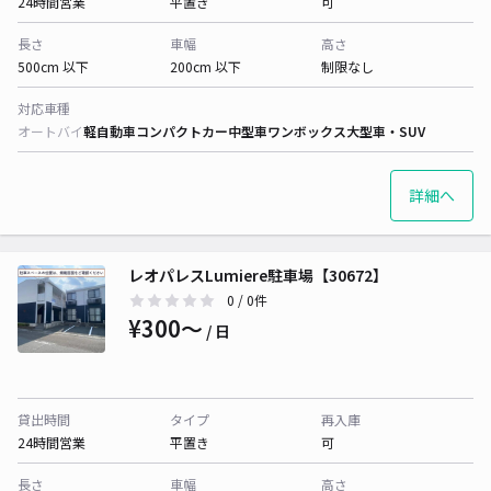
24時間営業
平置き
可
長さ
車幅
高さ
500cm 以下
200cm 以下
制限なし
対応車種
オートバイ
軽自動車
コンパクトカー
中型車
ワンボックス
大型車・SUV
詳細へ
レオパレスLumiere駐車場【30672】
0
/ 0件
¥300〜
/ 日
貸出時間
タイプ
再入庫
24時間営業
平置き
可
長さ
車幅
高さ