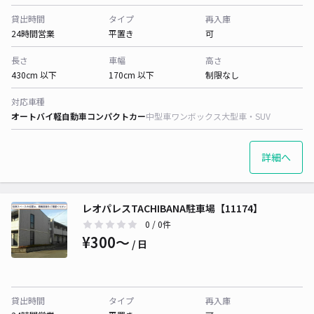
貸出時間
タイプ
再入庫
24時間営業
平置き
可
長さ
車幅
高さ
430cm 以下
170cm 以下
制限なし
対応車種
オートバイ
軽自動車
コンパクトカー
中型車
ワンボックス
大型車・SUV
詳細へ
レオパレスTACHIBANA駐車場【11174】
0
/ 0件
¥300〜
/ 日
貸出時間
タイプ
再入庫