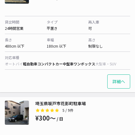
貸出時間
タイプ
再入庫
24時間営業
平置き
可
長さ
車幅
高さ
480cm 以下
180cm 以下
制限なし
対応車種
オートバイ
軽自動車
コンパクトカー
中型車
ワンボックス
大型車・SUV
詳細へ
埼玉県坂戸市花影町駐車場
5
/ 9件
¥300〜
/ 日