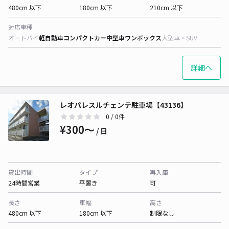
480cm 以下
180cm 以下
210cm 以下
対応車種
オートバイ
軽自動車
コンパクトカー
中型車
ワンボックス
大型車・SUV
詳細へ
レオパレスルチェンテ駐車場【43136】
0
/ 0件
¥300〜
/ 日
貸出時間
タイプ
再入庫
24時間営業
平置き
可
長さ
車幅
高さ
480cm 以下
180cm 以下
制限なし