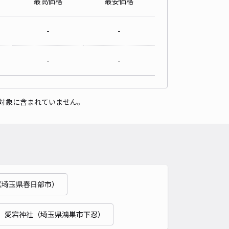
最高価格
最安価格
-
-
-
-
対象に含まれていません。
（埼玉県春日部市）
愛宕神社（埼玉県鴻巣市下忍）