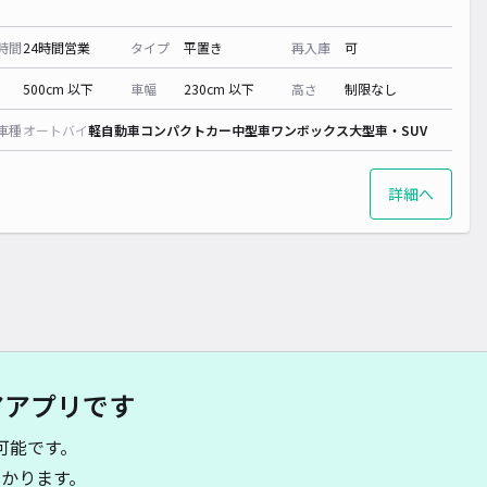
時間
24時間営業
タイプ
平置き
再入庫
可
500cm 以下
車幅
230cm 以下
高さ
制限なし
車種
オートバイ
軽自動車
コンパクトカー
中型車
ワンボックス
大型車・SUV
詳細へ
アアプリです
可能です。
かります。