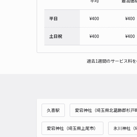
平均
最高価
平日
¥
400
¥
400
土日祝
¥
400
¥
400
過去1週間のサービス料
久喜駅
愛宕神社（埼玉県北葛飾郡杉戸
愛宕神社（埼玉県上尾市）
氷川神社（