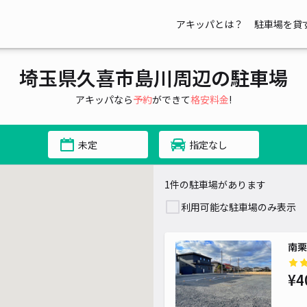
アキッパとは？
駐車場を貸
埼玉県久喜市島川周辺の駐車場
アキッパなら
予約
ができて
格安料金
!
未定
指定なし
1件の駐車場があります
利用可能な駐車場のみ表示
南栗
¥4