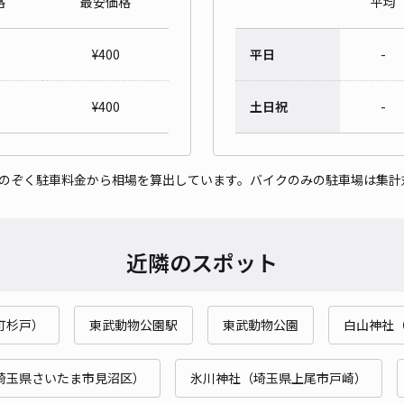
格
最安価格
平均
¥
400
平日
-
¥
400
土日祝
-
をのぞく駐車料金から相場を算出しています。バイクのみの駐車場は集計
近隣のスポット
町杉戸）
東武動物公園駅
東武動物公園
白山神社
埼玉県さいたま市見沼区）
氷川神社（埼玉県上尾市戸崎）