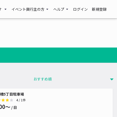
す
イベント興行主の方
ヘルプ
ログイン
新規登録
橋5丁目駐車場
4
/ 1件
00〜
/ 日