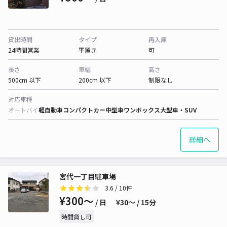
貸出時間
タイプ
再入庫
24時間営業
平置き
可
長さ
車幅
高さ
500cm 以下
200cm 以下
制限なし
対応車種
オートバイ
軽自動車
コンパクトカー
中型車
ワンボックス
大型車・SUV
詳細へ
宮代一丁目駐車場
3.6
/ 10件
¥300〜
/ 日
¥30〜 / 15分
時間貸し可