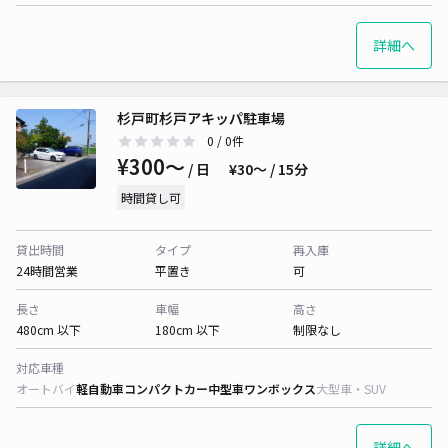
詳細へ
杉戸町杉戸アキッパ駐車場
0
/ 0件
¥300〜
/ 日
¥30〜 / 15分
時間貸し可
貸出時間
タイプ
再入庫
24時間営業
平置き
可
長さ
車幅
高さ
480cm 以下
180cm 以下
制限なし
対応車種
オートバイ
軽自動車
コンパクトカー
中型車
ワンボックス
大型車・SUV
詳細へ