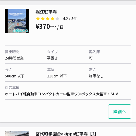
堀江駐車場
4.2
/ 5件
¥370〜
/ 日
貸出時間
タイプ
再入庫
24時間営業
平置き
可
長さ
車幅
高さ
500cm 以下
210cm 以下
制限なし
対応車種
オートバイ
軽自動車
コンパクトカー
中型車
ワンボックス
大型車・SUV
詳細へ
宮代町学園台akippa駐車場【2】