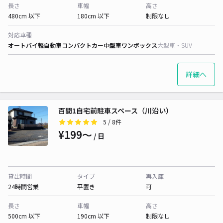
長さ
車幅
高さ
480cm 以下
180cm 以下
制限なし
対応車種
オートバイ
軽自動車
コンパクトカー
中型車
ワンボックス
大型車・SUV
詳細へ
百間1自宅前駐車スペース（川沿い）
5
/ 8件
¥199〜
/ 日
貸出時間
タイプ
再入庫
24時間営業
平置き
可
長さ
車幅
高さ
500cm 以下
190cm 以下
制限なし