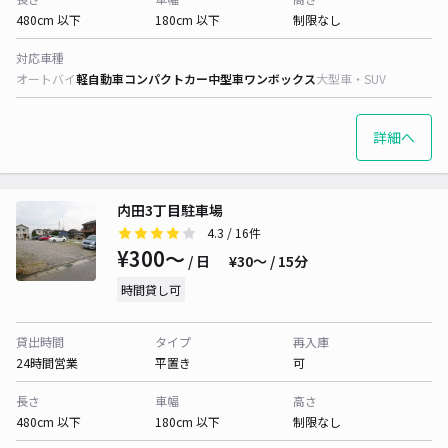
480cm 以下
180cm 以下
制限なし
対応車種
オートバイ
軽自動車
コンパクトカー
中型車
ワンボックス
大型車・SUV
詳細へ
内田3丁目駐車場
4.3
/ 16件
¥300〜
/ 日
¥30〜 / 15分
時間貸し可
貸出時間
タイプ
再入庫
24時間営業
平置き
可
長さ
車幅
高さ
480cm 以下
180cm 以下
制限なし