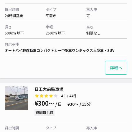
貸出時間
タイプ
再入庫
24時間営業
平置き
可
長さ
車幅
高さ
500cm 以下
250cm 以下
制限なし
対応車種
オートバイ
軽自動車
コンパクトカー
中型車
ワンボックス
大型車・SUV
詳細へ
日工大前駐車場
4.1
/ 44件
¥300〜
/ 日
¥30〜 / 15分
時間貸し可
貸出時間
タイプ
再入庫