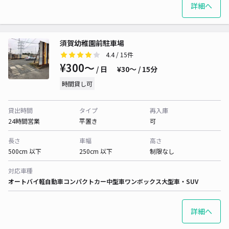
詳細へ
須賀幼稚園前駐車場
4.4
/ 15件
¥300〜
/ 日
¥30〜 / 15分
時間貸し可
貸出時間
タイプ
再入庫
24時間営業
平置き
可
長さ
車幅
高さ
500cm 以下
250cm 以下
制限なし
対応車種
オートバイ
軽自動車
コンパクトカー
中型車
ワンボックス
大型車・SUV
詳細へ