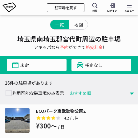
駐車場を貸す
検索
ログイン
メニュー
一覧
地図
埼玉県南埼玉郡宮代町周辺の駐車場
アキッパなら
予約
ができて
格安料金
!
未定
指定なし
16件の駐車場があります
利用可能な駐車場のみ表示
ECOパーク東武動物公園2
4.2
/ 5件
¥300〜
/ 日