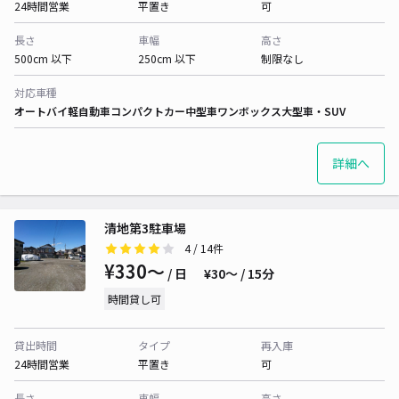
24時間営業
平置き
可
長さ
車幅
高さ
500cm 以下
250cm 以下
制限なし
対応車種
オートバイ
軽自動車
コンパクトカー
中型車
ワンボックス
大型車・SUV
詳細へ
清地第3駐車場
4
/ 14件
¥330〜
/ 日
¥30〜 / 15分
時間貸し可
貸出時間
タイプ
再入庫
24時間営業
平置き
可
長さ
車幅
高さ