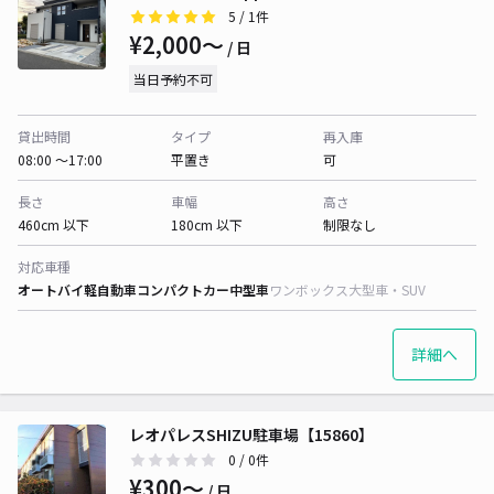
5
/ 1件
¥2,000〜
/ 日
当日予約不可
貸出時間
タイプ
再入庫
08:00 〜17:00
平置き
可
長さ
車幅
高さ
460cm 以下
180cm 以下
制限なし
対応車種
オートバイ
軽自動車
コンパクトカー
中型車
ワンボックス
大型車・SUV
詳細へ
レオパレスSHIZU駐車場【15860】
0
/ 0件
¥300〜
/ 日