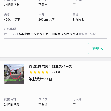
24時間営業
平置き
可
長さ
車幅
高さ
460cm 以下
260cm 以下
制限なし
対応車種
オートバイ
軽自動車
コンパクトカー
中型車
ワンボックス
大型車・SUV
詳細へ
百間1自宅裏手駐車スペース
5
/ 1件
¥199〜
/ 日
貸出時間
タイプ
再入庫
24時間営業
平置き
可