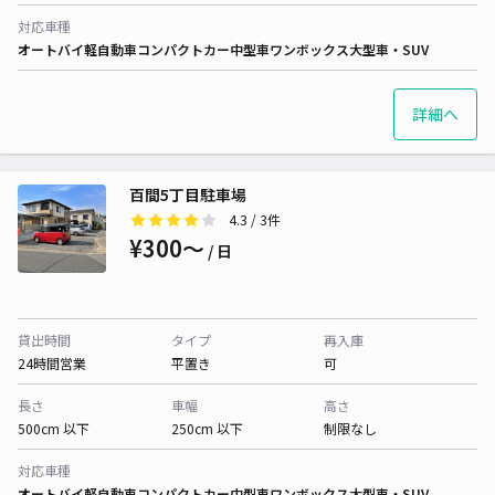
対応車種
オートバイ
軽自動車
コンパクトカー
中型車
ワンボックス
大型車・SUV
詳細へ
百間5丁目駐車場
4.3
/ 3件
¥300〜
/ 日
貸出時間
タイプ
再入庫
24時間営業
平置き
可
長さ
車幅
高さ
500cm 以下
250cm 以下
制限なし
対応車種
オートバイ
軽自動車
コンパクトカー
中型車
ワンボックス
大型車・SUV