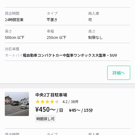
貸出時間
タイプ
再入庫
24時間営業
平置き
可
長さ
車幅
高さ
500cm 以下
250cm 以下
制限なし
対応車種
オートバイ
軽自動車
コンパクトカー
中型車
ワンボックス
大型車・SUV
詳細へ
中央2丁目駐車場
4.2
/ 38件
¥450〜
/ 日
¥45〜 / 15分
時間貸し可
貸出時間
タイプ
再入庫