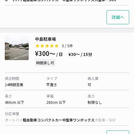
詳細へ
中島駐車場
5
/ 5件
¥300〜
/ 日
¥30〜 / 15分
時間貸し可
貸出時間
タイプ
再入庫
24時間営業
平置き
可
長さ
車幅
高さ
460cm 以下
280cm 以下
制限なし
対応車種
オートバイ
軽自動車
コンパクトカー
中型車
ワンボックス
大型車・SUV