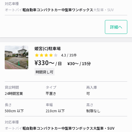
対応車種
オートバイ
軽自動車
コンパクトカー
中型車
ワンボックス
大型車・SUV
詳細へ
姫宮(C)駐車場
4.3
/ 35件
¥330〜
/ 日
¥30〜 / 15分
時間貸し可
貸出時間
タイプ
再入庫
24時間営業
平置き
可
長さ
車幅
高さ
500cm 以下
210cm 以下
制限なし
対応車種
オートバイ
軽自動車
コンパクトカー
中型車
ワンボックス
大型車・SUV