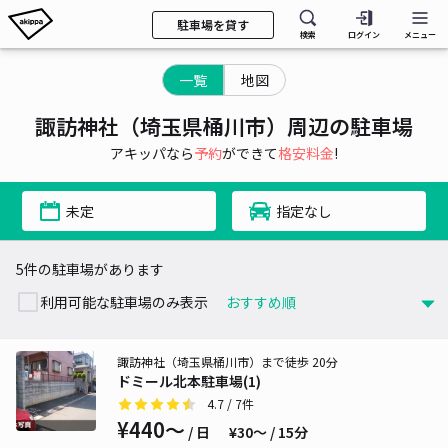
駐車場を貸す
検索
ログイン
メニュー
一覧
地図
諏訪神社（埼玉県桶川市）周辺の駐車場
アキッパなら
予約
ができて
格安料金
!
未定
指定なし
5件の駐車場があります
利用可能な駐車場のみ表示
諏訪神社（埼玉県桶川市）まで徒歩 20分
ドミール北本駐車場(1)
4.7
/ 7件
¥440〜
/ 日
¥30〜 / 15分