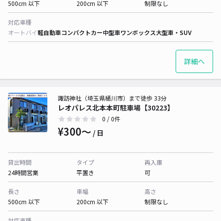
500cm 以下
200cm 以下
制限なし
対応車種
オートバイ
軽自動車
コンパクトカー
中型車
ワンボックス
大型車・SUV
詳細へ
諏訪神社（埼玉県桶川市）まで徒歩 33分
レオパレス北本本町駐車場【30223】
0
/ 0件
¥300〜
/ 日
貸出時間
タイプ
再入庫
24時間営業
平置き
可
長さ
車幅
高さ
500cm 以下
200cm 以下
制限なし
対応車種