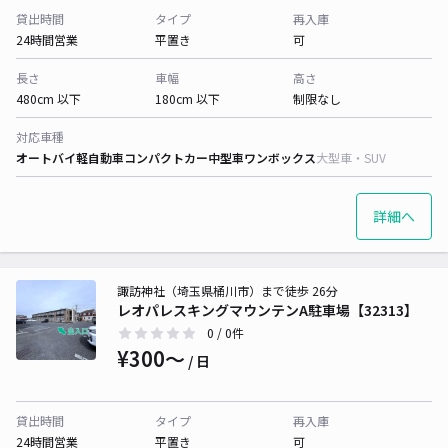
貸出時間
タイプ
再入庫
24時間営業
平置き
可
長さ
車幅
高さ
480cm 以下
180cm 以下
制限なし
対応車種
オートバイ
軽自動車
コンパクトカー
中型車
ワンボックス
大型車・SUV
詳細へ
諏訪神社（埼玉県桶川市）まで徒歩 26分
レオパレスキングマウンテンA駐車場【32313】
0
/ 0件
¥300〜
/ 日
貸出時間
タイプ
再入庫
24時間営業
平置き
可