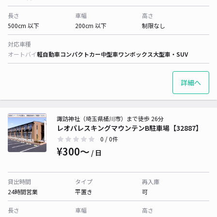
長さ
車幅
高さ
500cm 以下
200cm 以下
制限なし
対応車種
オートバイ
軽自動車
コンパクトカー
中型車
ワンボックス
大型車・SUV
詳細へ
諏訪神社（埼玉県桶川市）まで徒歩 26分
レオパレスキングマウンテンB駐車場【32887】
0
/ 0件
¥300〜
/ 日
貸出時間
タイプ
再入庫
24時間営業
平置き
可
長さ
車幅
高さ