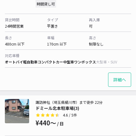
時間貸し可
貸出時間
タイプ
再入庫
24時間営業
平置き
可
長さ
車幅
高さ
480cm 以下
170cm 以下
制限なし
対応車種
オートバイ
軽自動車
コンパクトカー
中型車
ワンボックス
大型車・SUV
詳細へ
諏訪神社（埼玉県桶川市）まで徒歩 22分
ドミール北本駐車場(3)
4.6
/ 5件
¥440〜
/ 日