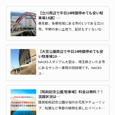
【立川周辺で平日24時間停めても安い駐
車場19選】…
東京都、多摩地域にある市の1つである立川
市。平野の多い土地で、起伏もすくないな…
【大宮公園周辺で平日24時間停めても安
い駐車場20…
NACK5スタジアム大宮は、埼玉県さいたま市
にあるサッカー専用の球技場です。NACK5
ス…
【昭和記念公園 駐車場】料金は無料？！
混雑状況は…
国営昭和記念公園は桜のお花見やチューリッ
プ、紅葉など季節の植物を楽しむイベント…