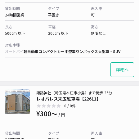
貸出時間
タイプ
再入庫
24時間営業
平置き
可
長さ
車幅
高さ
500cm 以下
200cm 以下
制限なし
対応車種
オートバイ
軽自動車
コンパクトカー
中型車
ワンボックス
大型車・SUV
詳細へ
諏訪神社（埼玉県本庄市小島）まで徒歩 35分
レオパレス末広駐車場【22611】
0
/ 0件
¥300〜
/ 日
貸出時間
タイプ
再入庫