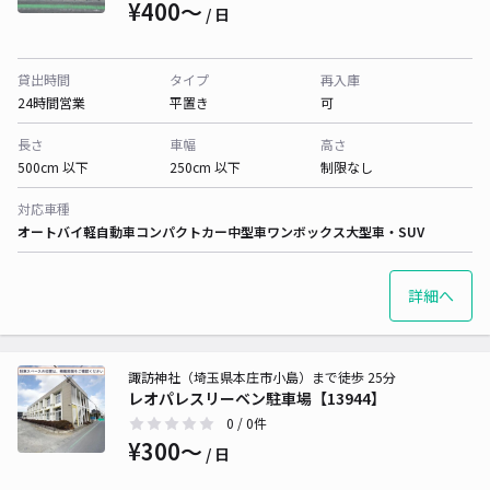
¥400〜
/ 日
貸出時間
タイプ
再入庫
24時間営業
平置き
可
長さ
車幅
高さ
500cm 以下
250cm 以下
制限なし
対応車種
オートバイ
軽自動車
コンパクトカー
中型車
ワンボックス
大型車・SUV
詳細へ
諏訪神社（埼玉県本庄市小島）まで徒歩 25分
レオパレスリーベン駐車場【13944】
0
/ 0件
¥300〜
/ 日