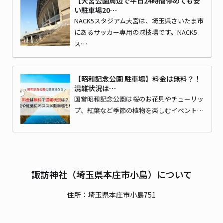
【大宮公園周辺で平日24時間停めても安
い駐車場20…
NACK5スタジアム大宮は、埼玉県さいたま市
にあるサッカー専用の球技場です。NACK5
ス…
【昭和記念公園 駐車場】料金は無料？！
混雑状況は…
国営昭和記念公園は桜のお花見やチューリッ
プ、紅葉など季節の植物を楽しむイベント…
諏訪神社（埼玉県本庄市小島）について
住所：埼玉県本庄市小島751