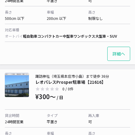
24時間営業
平置き
可
長さ
車幅
高さ
500cm 以下
200cm 以下
制限なし
対応車種
オートバイ
軽自動車
コンパクトカー
中型車
ワンボックス
大型車・SUV
詳細へ
諏訪神社（埼玉県本庄市小島）まで徒歩 36分
レオパレスProsper駐車場【21616】
0
/ 0件
¥300〜
/ 日
貸出時間
タイプ
再入庫
24時間営業
平置き
可
長さ
車幅
高さ