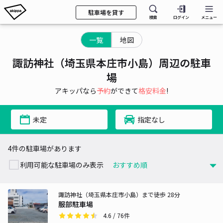
駐車場を貸す
検索
ログイン
メニュー
一覧
地図
諏訪神社（埼玉県本庄市小島）周辺の駐車
場
アキッパなら
予約
ができて
格安料金
!
未定
指定なし
4件の駐車場があります
利用可能な駐車場のみ表示
諏訪神社（埼玉県本庄市小島）まで徒歩 28分
服部駐車場
4.6
/ 76件