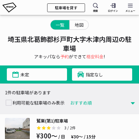
駐車場を貸す
検索
ログイン
メニュー
一覧
地図
埼玉県北葛飾郡杉戸町大字木津内周辺の駐
車場
アキッパなら
予約
ができて
格安料金
!
未定
指定なし
1件の駐車場があります
利用可能な駐車場のみ表示
鷲巣(第1)駐車場
3
/ 2件
¥300〜
/ 日
¥30〜 / 15分