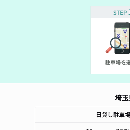
埼玉
日貸し駐車