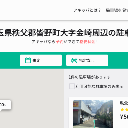
アキッパとは？
駐車場を貸
玉県秩父郡皆野町大字金崎周辺の駐
アキッパなら
予約
ができて
格安料金
!
未定
指定なし
1件の駐車場があります
利用可能な駐車場のみ表示
秩父
500~
¥5