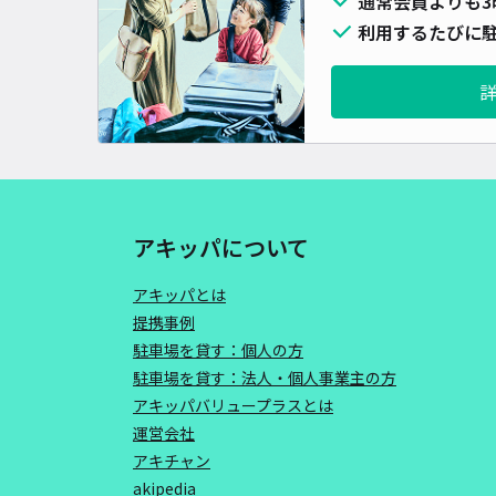
通常会員よりも3
利用するたびに駐
アキッパについて
アキッパとは
提携事例
駐車場を貸す：個人の方
駐車場を貸す：法人・個人事業主の方
アキッパバリュープラスとは
運営会社
アキチャン
akipedia