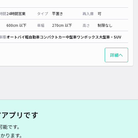
時間
24時間営業
タイプ
平置き
再入庫
可
600cm 以下
車幅
270cm 以下
高さ
制限なし
車種
オートバイ
軽自動車
コンパクトカー
中型車
ワンボックス
大型車・SUV
詳細へ
アアプリです
可能です。
かります。