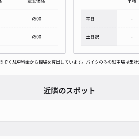
格
最安価格
平均
¥
500
平日
-
¥
500
土日祝
-
をのぞく駐車料金から相場を算出しています。バイクのみの駐車場は集計
近隣のスポット