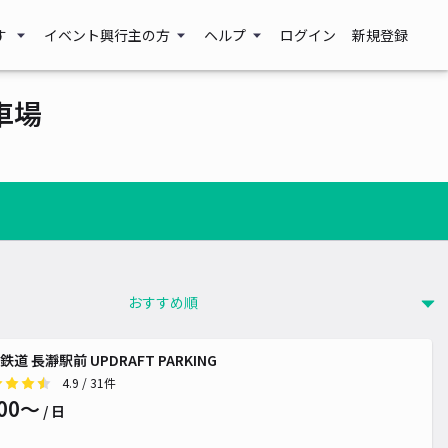
す
イベント興行主の方
ヘルプ
ログイン
新規登録
車場
鉄道 長瀞駅前 UPDRAFT PARKING
4.9
/ 31件
00〜
/ 日