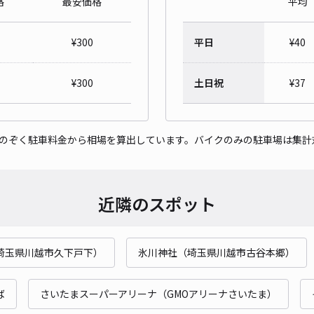
格
最安価格
平均
レオ
¥
300
平日
¥
40
¥3
¥
300
土日祝
¥
37
貸出
をのぞく駐車料金から相場を算出しています。バイクのみの駐車場は集計
長さ
対応
近隣のスポット
埼玉県川越市久下戸下）
氷川神社（埼玉県川越市古谷本郷）
自宅
¥6
ば
さいたまスーパーアリーナ（GMOアリーナさいたま）