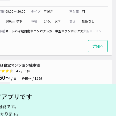
時間
09:00 〜20:00
タイプ
平置き
再入庫
可
500cm 以下
車幅
240cm 以下
高さ
制限なし
車種
オートバイ
軽自動車
コンパクトカー
中型車
ワンボックス
大型車・SUV
詳細へ
ほ台宝マンション駐車場
4.7
/ 11件
60〜
/ 日
¥40〜 / 15分
貸し可
アアプリです
時間
24時間営業
タイプ
平置き
再入庫
可
可能です。
500cm 以下
車幅
260cm 以下
高さ
220cm 以下
かります。