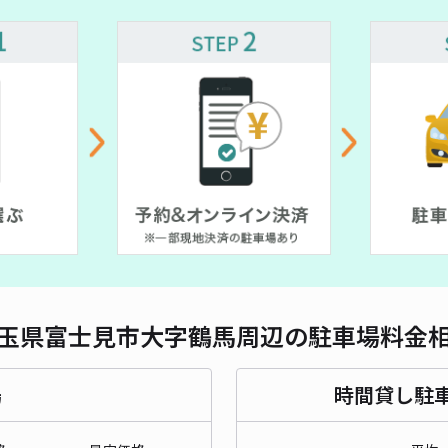
対応
レオ
¥3
貸出
長さ
玉県富士見市大字鶴馬周辺の駐車場料金
対応
場
時間貸し駐