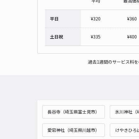
平均
最高価
平日
¥
320
¥
360
土日祝
¥
335
¥
400
過去1週間のサービス料
長谷寺（埼玉県富士見市）
氷川神社（
愛宕神社（埼玉県川越市）
けやきひろ