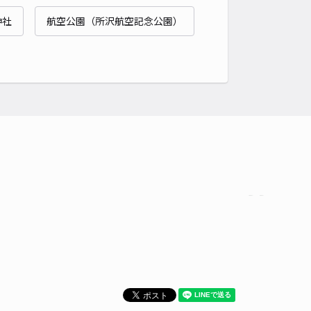
貸し可
当日予約不可
神社
航空公園（所沢航空記念公園）
時間
12:00 〜18:00
タイプ
平置き
再入庫
可
500cm 以下
車幅
190cm 以下
高さ
制限なし
車種
オートバイ
軽自動車
コンパクトカー
中型車
ワンボックス
大型車・SUV
詳細へ