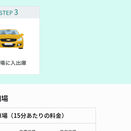
車種
オートバイ
軽自動車
コンパクトカー
中型車
ワンボックス
大型車・SUV
詳細へ
ネクストライフ上沢駐車場【52913】
0
/ 0件
00〜
/ 日
時間
24時間営業
タイプ
平置き
再入庫
可
500cm 以下
車幅
200cm 以下
高さ
制限なし
相場
車種
オートバイ
軽自動車
コンパクトカー
中型車
ワンボックス
大型車・SUV
車場（15分あたりの料金）
詳細へ