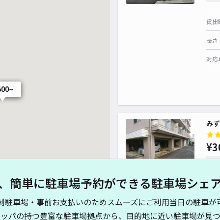
貸出
長さ
対応
600~
みず
¥3
時間
、簡単に駐車場予約ができる駐車場シェ
貸出
制駐車場・事前お支払いのためスムーズにご利用当日の駐車が
長さ
キッパの持つ豊富な駐車場拠点から、目的地に近い駐車場が見つ