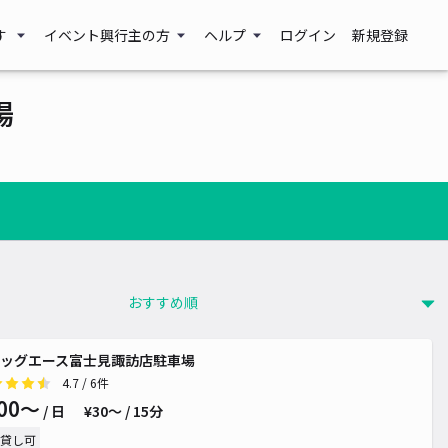
す
イベント興行主の方
ヘルプ
ログイン
新規登録
場
ッグエース富士見諏訪店駐車場
4.7
/ 6件
00〜
/ 日
¥30〜 / 15分
貸し可