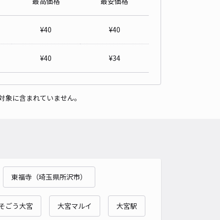
最高価格
最安価格
パレスジュネス駐車場【13260】
0
/ 0件
¥
40
¥
40
00〜
/ 日
¥
40
¥
34
時間
24時間営業
タイプ
平置き
再入庫
可
対象に含まれていません。
500cm 以下
車幅
200cm 以下
高さ
制限なし
車種
オートバイ
軽自動車
コンパクトカー
中型車
ワンボックス
大型車・SUV
詳細へ
東福寺（埼玉県所沢市）
駐車場
0
/ 0件
00〜
そごう大宮
大宮マルイ
大宮駅
/ 日
¥150〜 / 15分