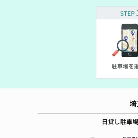
埼
日貸し駐車