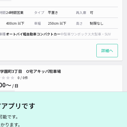
時間
24時間営業
タイプ
平置き
再入庫
可
400cm 以下
車幅
250cm 以下
高さ
制限なし
車種
オートバイ
軽自動車
コンパクトカー
中型車
ワンボックス
大型車・SUV
詳細へ
学園町3丁目 O宅アキッパ駐車場
0
/ 0件
00〜
/ 日
予約不可
アアプリです
時間
24時間営業
タイプ
平置き
再入庫
可
可能です。
480cm 以下
車幅
190cm 以下
高さ
制限なし
かります。