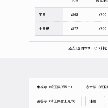
平均
最高価
平日
¥
568
¥
800
土日祝
¥
572
¥
800
過去1週間のサービス料
東福寺（埼玉県所沢市）
志木駅（埼玉
長谷寺（埼玉県富士見市）
浦和