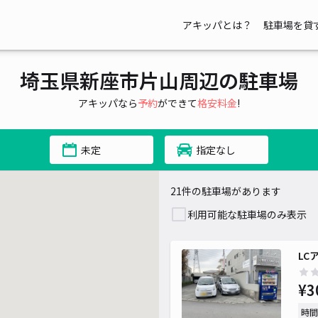
アキッパとは？
駐車場を貸
¥ 400~
埼玉県新座市片山周辺の駐車場
~
アキッパなら
予約
ができて
格安料金
!
未定
指定なし
21件の駐車場があります
利用可能な駐車場のみ表示
LC
¥3
時間