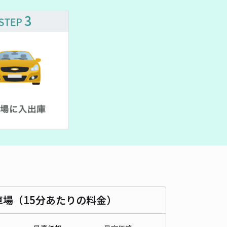
車種
オートバイ
軽自動車
コンパクトカー
中型車
ワンボックス
大型車・SUV
詳細へ
ール駐車場
0
/ 0件
00〜
/ 日
時間
24時間営業
タイプ
平置き
再入庫
可
480cm 以下
車幅
180cm 以下
高さ
制限なし
車種
オートバイ
軽自動車
コンパクトカー
中型車
ワンボックス
大型車・SUV
車場（15分あたりの料金）
詳細へ