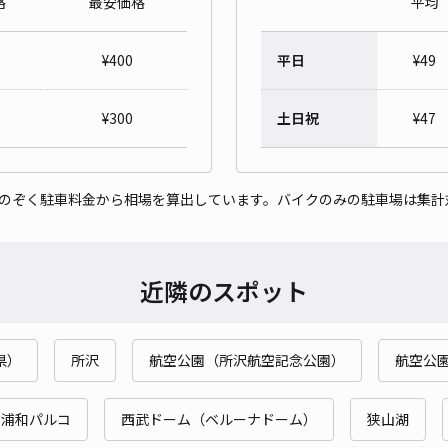
格
最安価格
平均
円城
¥
400
平日
¥
49
¥4
当日
¥
300
土日祝
¥
47
貸出
をのぞく駐車料金から相場を算出しています。バイクのみの駐車場は集計
長さ
対応
近隣のスポット
県）
所沢
航空公園（所沢航空記念公園）
航空公
下保
¥5
浦和パルコ
西武ドーム（ベルーナドーム）
狭山湖