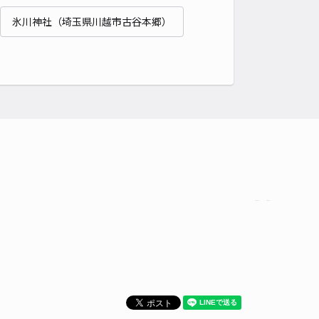
氷川神社（埼玉県川越市古谷本郷）
時間
24時間営業
タイプ
平置き
再入庫
可
430cm 以下
車幅
170cm 以下
高さ
制限なし
車種
オートバイ
軽自動車
コンパクトカー
中型車
ワンボックス
大型車・SUV
詳細へ
寺駐車場
5
/ 4件
00〜
/ 日
¥50〜 / 15分
貸し可
時間
24時間営業
タイプ
平置き
再入庫
可
480cm 以下
車幅
230cm 以下
高さ
制限なし