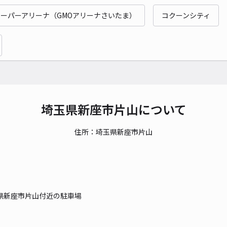
ーパーアリーナ（GMOアリーナさいたま）
コクーンシティ
貸出
長さ
対応
埼玉県新座市片山について
住所：埼玉県新座市片山
蓮光
¥6
時間
県新座市片山付近の駐車場
貸出
長さ