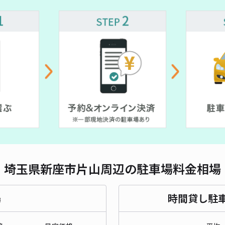
対応
¥ 500~
¥ 600~
¥ 500~
ジュ
¥8
貸出
長さ
埼玉県新座市片山周辺の駐車場料金相場
対応
場
時間貸し駐