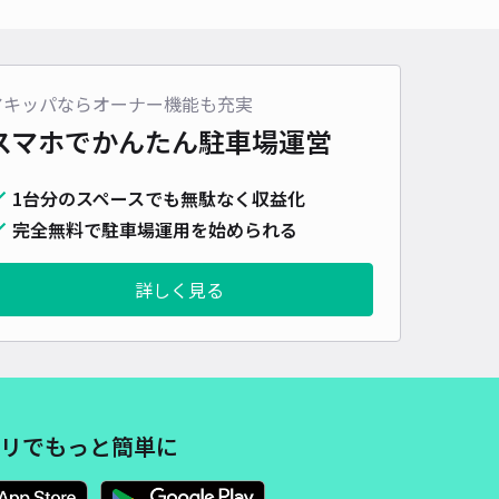
車種
オートバイ
軽自動車
コンパクトカー
中型車
ワンボックス
大型車・SUV
詳細へ
アキッパならオーナー機能も充実
スマホでかんたん
駐車場運営
駐車場
1台分のスペースでも無駄なく収益化
4
/ 2件
00〜
完全無料で駐車場運用を始められる
/ 日
詳しく見る
時間
24時間営業
タイプ
平置き
再入庫
可
500cm 以下
車幅
300cm 以下
高さ
制限なし
車種
オートバイ
軽自動車
コンパクトカー
中型車
ワンボックス
大型車・SUV
リでもっと簡単に
詳細へ