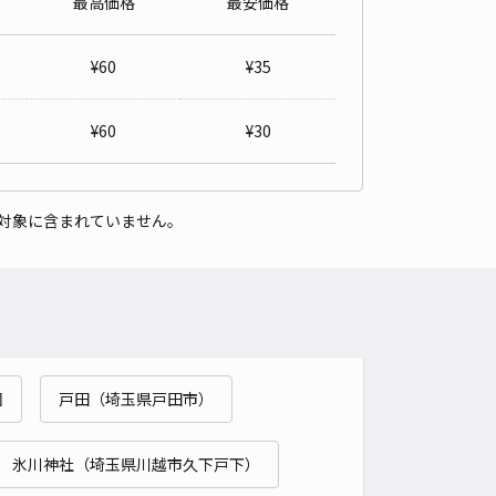
最高価格
最安価格
寺邸♯大泉学園町3丁目アキッパ駐車場※壁側に駐車
4.3
/ 4件
¥
60
¥
35
50〜
/ 日
予約不可
¥
60
¥
30
時間
24時間営業
タイプ
平置き
再入庫
可
対象に含まれていません。
480cm 以下
車幅
260cm 以下
高さ
制限なし
車種
オートバイ
軽自動車
コンパクトカー
中型車
ワンボックス
大型車・SUV
詳細へ
園
戸田（埼玉県戸田市）
谷3丁目
5
/ 2件
00〜
氷川神社（埼玉県川越市久下戸下）
/ 日