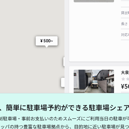
¥ 500~
貸出
長さ
対応
¥ 500~
¥ 450~
¥ 400~
大泉
¥ 600~
¥ 450~
¥5
当日
、簡単に駐車場予約ができる駐車場シェ
貸出
制駐車場・事前お支払いのためスムーズにご利用当日の駐車が
長さ
キッパの持つ豊富な駐車場拠点から、目的地に近い駐車場が見つ
¥ 800~
¥ 600~