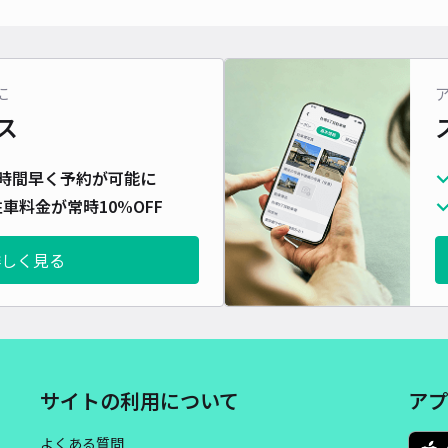
対応
に
ス
英福
時間早く予約が可能に
¥4
車料金が常時10%OFF
詳しく見る
貸出
長さ
対応
サイトの利用について
アプ
よくある質問