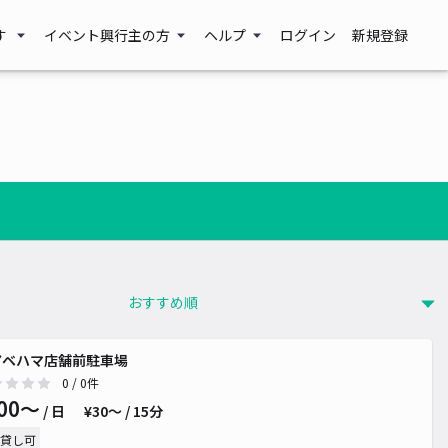
す
イベント興行主の方
ヘルプ
ログイン
新規登録
アベハマ店舗前駐車場
0
/ 0件
00〜
/ 日
¥30〜 / 15分
貸し可