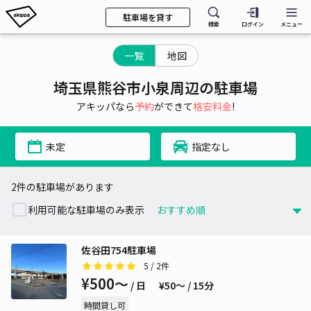
駐車場を貸す
検索
ログイン
メニュー
一覧
地図
埼玉県熊谷市小泉周辺の駐車場
アキッパなら
予約
ができて
格安料金
!
未定
指定なし
2件の駐車場があります
利用可能な駐車場のみ表示
佐谷田754駐車場
5
/ 2件
¥500〜
/ 日
¥50〜 / 15分
時間貸し可