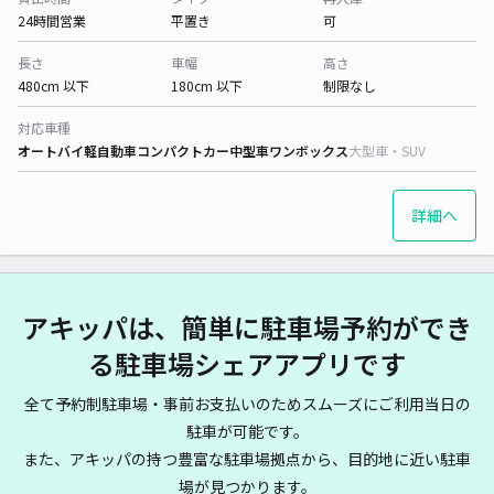
24時間営業
平置き
可
長さ
車幅
高さ
480cm 以下
180cm 以下
制限なし
対応車種
オートバイ
軽自動車
コンパクトカー
中型車
ワンボックス
大型車・SUV
詳細へ
アキッパは、簡単に駐車場予約ができ
る駐車場シェアアプリです
全て予約制駐車場・事前お支払いのためスムーズにご利用当日の
駐車が可能です。
また、アキッパの持つ豊富な駐車場拠点から、目的地に近い駐車
場が見つかります。