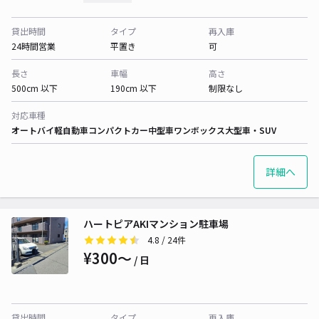
貸出時間
タイプ
再入庫
24時間営業
平置き
可
長さ
車幅
高さ
500cm 以下
190cm 以下
制限なし
対応車種
オートバイ
軽自動車
コンパクトカー
中型車
ワンボックス
大型車・SUV
詳細へ
ハートピアAKIマンション駐車場
4.8
/ 24件
¥300〜
/ 日
貸出時間
タイプ
再入庫