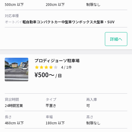
500cm 以下
200cm 以下
制限なし
対応車種
オートバイ
軽自動車
コンパクトカー
中型車
ワンボックス
大型車・SUV
詳細へ
プロディジョーソ駐車場
4
/ 1件
¥500〜
/ 日
貸出時間
タイプ
再入庫
24時間営業
平置き
可
長さ
車幅
高さ
460cm 以下
180cm 以下
制限なし