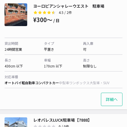
ヨーロピアンシャレーウエスト 駐車場
4.5
/ 2件
¥300〜
/ 日
貸出時間
タイプ
再入庫
24時間営業
平置き
可
長さ
車幅
高さ
430cm 以下
170cm 以下
制限なし
対応車種
オートバイ
軽自動車
コンパクトカー
中型車
ワンボックス
大型車・SUV
詳細へ
レオパレスLUCK駐車場【7888】
0
/ 0件