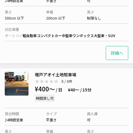
24時間営業
平置き
可
長さ
車幅
高さ
500cm 以下
200cm 以下
制限なし
対応車種
オートバイ
軽自動車
コンパクトカー
中型車
ワンボックス
大型車・SUV
詳細へ
増戸アオイ土地駐車場
0
/ 0件
¥400〜
/ 日
¥40〜 / 15分
時間貸し可
貸出時間
タイプ
再入庫
24時間営業
平置き
可
長さ
車幅
高さ