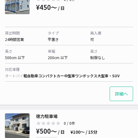
¥450〜
/ 日
貸出時間
タイプ
再入庫
24時間営業
平置き
可
長さ
車幅
高さ
500cm 以下
200cm 以下
制限なし
対応車種
オートバイ
軽自動車
コンパクトカー
中型車
ワンボックス
大型車・SUV
詳細へ
徳力駐車場
0
/ 0件
¥500〜
/ 日
¥100〜 / 15分