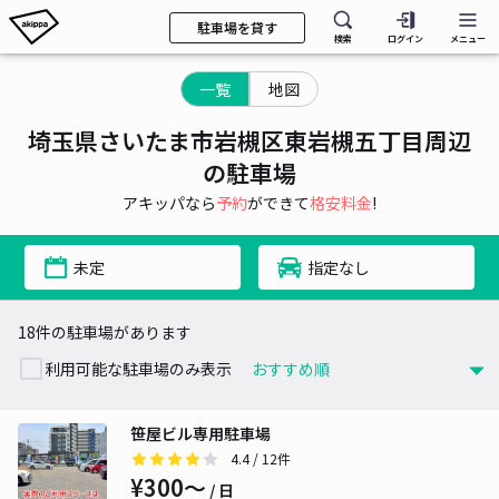
駐車場を貸す
検索
ログイン
メニュー
一覧
地図
埼玉県さいたま市岩槻区東岩槻五丁目周辺
の駐車場
アキッパなら
予約
ができて
格安料金
!
未定
指定なし
18件の駐車場があります
利用可能な駐車場のみ表示
笹屋ビル専用駐車場
4.4
/ 12件
¥300〜
/ 日