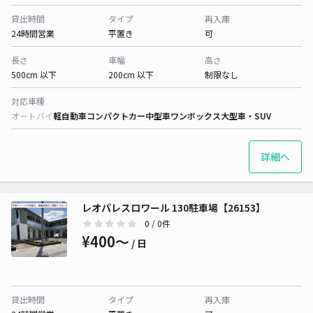
貸出時間
タイプ
再入庫
24時間営業
平置き
可
長さ
車幅
高さ
500cm 以下
200cm 以下
制限なし
対応車種
オートバイ
軽自動車
コンパクトカー
中型車
ワンボックス
大型車・SUV
詳細へ
レオパレスロワール 130駐車場【26153】
0
/ 0件
¥400〜
/ 日
貸出時間
タイプ
再入庫