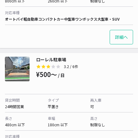
800cm 以下
260cm 以下
制限なし
対応車種
オートバイ
軽自動車
コンパクトカー
中型車
ワンボックス
大型車・SUV
詳細へ
ローレル駐車場
3.2
/ 6件
¥500〜
/ 日
貸出時間
タイプ
再入庫
24時間営業
平置き
可
長さ
車幅
高さ
480cm 以下
180cm 以下
制限なし
対応車種