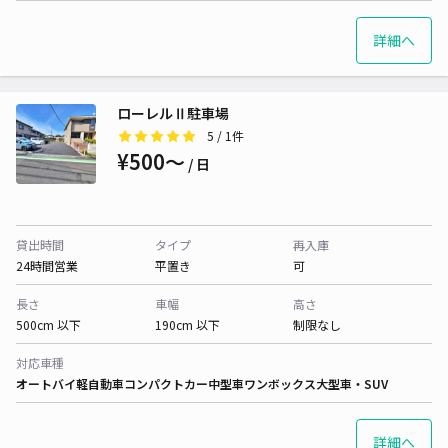
詳細へ
ローレルⅡ駐車場
5
/ 1件
¥500〜
/ 日
貸出時間
タイプ
再入庫
24時間営業
平置き
可
長さ
車幅
高さ
500cm 以下
190cm 以下
制限なし
対応車種
オートバイ
軽自動車
コンパクトカー
中型車
ワンボックス
大型車・SUV
詳細へ