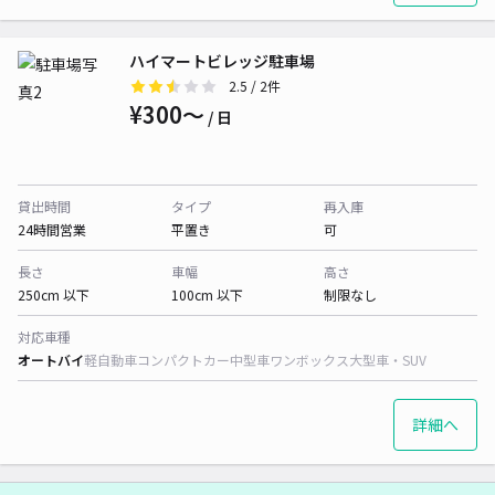
ハイマートビレッジ駐車場
2.5
/ 2件
¥300〜
/ 日
貸出時間
タイプ
再入庫
24時間営業
平置き
可
長さ
車幅
高さ
250cm 以下
100cm 以下
制限なし
対応車種
オートバイ
軽自動車
コンパクトカー
中型車
ワンボックス
大型車・SUV
詳細へ