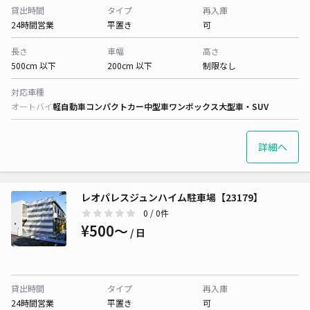
貸出時間
タイプ
再入庫
24時間営業
平置き
可
長さ
車幅
高さ
500cm 以下
200cm 以下
制限なし
対応車種
オートバイ
軽自動車
コンパクトカー
中型車
ワンボックス
大型車・SUV
詳細へ
レオパレスジュンハイム駐車場【23179】
0
/ 0件
¥500〜
/ 日
貸出時間
タイプ
再入庫
24時間営業
平置き
可