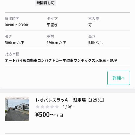
時間貸し可
貸出時間
タイプ
再入庫
00:00 〜23:00
平置き
可
長さ
車幅
高さ
500cm 以下
190cm 以下
制限なし
対応車種
オートバイ
軽自動車
コンパクトカー
中型車
ワンボックス
大型車・SUV
詳細へ
レオパレスラッキー駐車場【12531】
0
/ 0件
¥500〜
/ 日