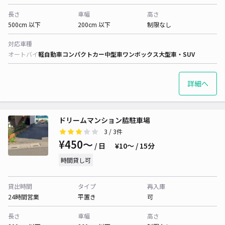
長さ
車幅
高さ
500cm 以下
200cm 以下
制限なし
対応車種
オートバイ
軽自動車
コンパクトカー
中型車
ワンボックス
大型車・SUV
詳細へ
ドリームマンション脇駐車場
3
/ 3件
¥450〜
/ 日
¥10〜 / 15分
時間貸し可
貸出時間
タイプ
再入庫
24時間営業
平置き
可
長さ
車幅
高さ