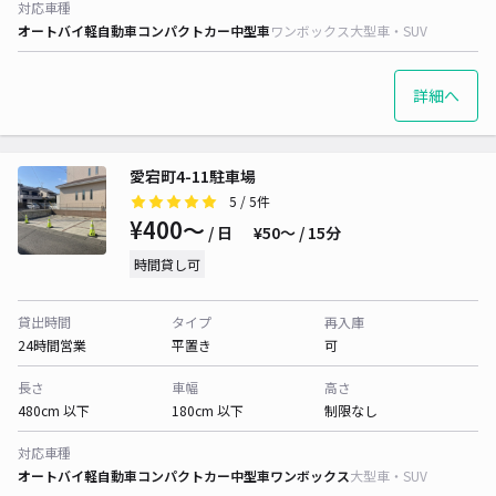
対応車種
オートバイ
軽自動車
コンパクトカー
中型車
ワンボックス
大型車・SUV
詳細へ
愛宕町4-11駐車場
5
/ 5件
¥400〜
/ 日
¥50〜 / 15分
時間貸し可
貸出時間
タイプ
再入庫
24時間営業
平置き
可
長さ
車幅
高さ
480cm 以下
180cm 以下
制限なし
対応車種
オートバイ
軽自動車
コンパクトカー
中型車
ワンボックス
大型車・SUV