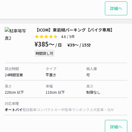
詳細へ
【ICOM】東岩槻パーキング【バイク専用】
4.6
/ 5件
¥385〜
/ 日
¥39〜 / 15分
時間貸し可
貸出時間
タイプ
再入庫
24時間営業
平置き
可
長さ
車幅
高さ
220cm 以下
110cm 以下
制限なし
対応車種
オートバイ
軽自動車
コンパクトカー
中型車
ワンボックス
大型車・SUV
詳細へ