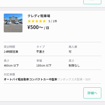
クレディ駐車場
5
/ 1件
¥500〜
/ 日
貸出時間
タイプ
再入庫
24時間営業
平置き
可
長さ
車幅
高さ
460cm 以下
180cm 以下
制限なし
対応車種
オートバイ
軽自動車
コンパクトカー
中型車
ワンボックス
大型車・SUV
詳細へ