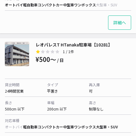
オートバイ
軽自動車
コンパクトカー
中型車
ワンボックス
大型車・SUV
詳細へ
レオパレスT HTanaka駐車場【10281】
1
/ 1件
¥500〜
/ 日
貸出時間
タイプ
再入庫
24時間営業
平置き
可
長さ
車幅
高さ
500cm 以下
200cm 以下
制限なし
対応車種
オートバイ
軽自動車
コンパクトカー
中型車
ワンボックス
大型車・SUV