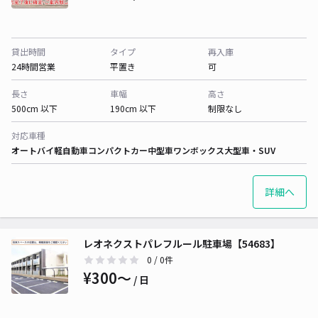
貸出時間
タイプ
再入庫
24時間営業
平置き
可
長さ
車幅
高さ
500cm 以下
190cm 以下
制限なし
対応車種
オートバイ
軽自動車
コンパクトカー
中型車
ワンボックス
大型車・SUV
詳細へ
レオネクストパレフルール駐車場【54683】
0
/ 0件
¥300〜
/ 日