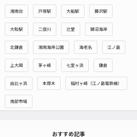
湘南台
戸塚駅
大船駅
藤沢駅
大和駅
二俣川
辻堂
鵠沼海岸
北鎌倉
湘南海岸公園
海老名
江ノ島
上大岡
茅ヶ崎
七里ヶ浜
鎌倉
由比ヶ浜
本厚木
稲村ヶ崎（江ノ島電鉄線）
南部市場
おすすめ記事