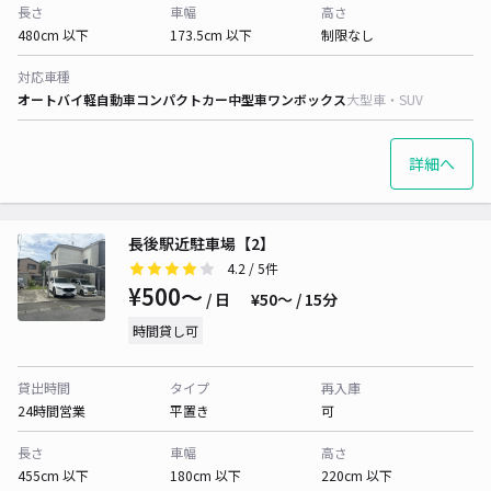
長さ
車幅
高さ
480cm 以下
173.5cm 以下
制限なし
対応車種
オートバイ
軽自動車
コンパクトカー
中型車
ワンボックス
大型車・SUV
詳細へ
長後駅近駐車場【2】
4.2
/ 5件
¥500〜
/ 日
¥50〜 / 15分
時間貸し可
貸出時間
タイプ
再入庫
24時間営業
平置き
可
長さ
車幅
高さ
455cm 以下
180cm 以下
220cm 以下