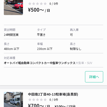
0
/ 0件
¥500〜
/ 日
貸出時間
タイプ
再入庫
24時間営業
平置き
可
長さ
車幅
高さ
480cm 以下
230cm 以下
制限なし
対応車種
オートバイ
軽自動車
コンパクトカー
中型車
ワンボックス
大型車・SUV
詳細へ
中田南2丁目40-13駐車場(島貫邸)
0
/ 0件
¥700〜
/ 日
¥100〜 / 15分