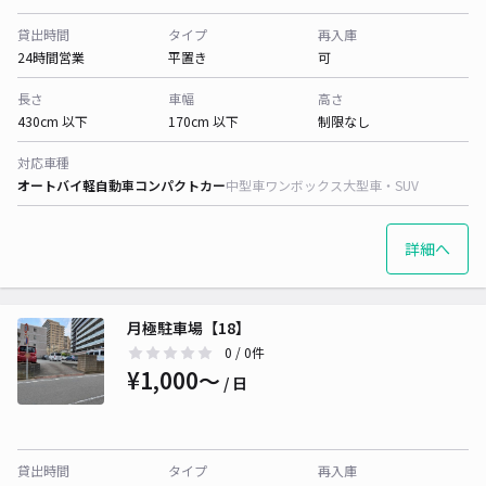
貸出時間
タイプ
再入庫
24時間営業
平置き
可
長さ
車幅
高さ
430cm 以下
170cm 以下
制限なし
対応車種
オートバイ
軽自動車
コンパクトカー
中型車
ワンボックス
大型車・SUV
詳細へ
月極駐車場【18】
0
/ 0件
¥1,000〜
/ 日
貸出時間
タイプ
再入庫