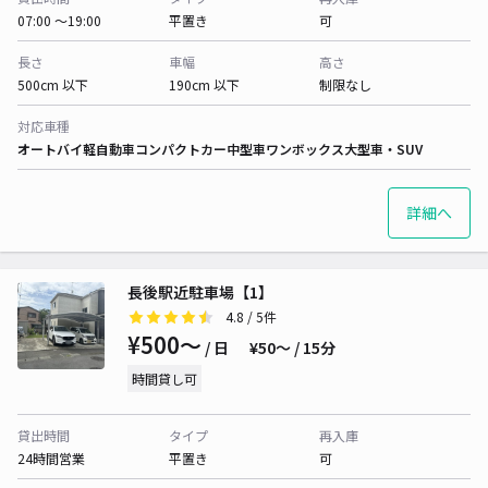
07:00 〜19:00
平置き
可
長さ
車幅
高さ
500cm 以下
190cm 以下
制限なし
対応車種
オートバイ
軽自動車
コンパクトカー
中型車
ワンボックス
大型車・SUV
詳細へ
長後駅近駐車場【1】
4.8
/ 5件
¥500〜
/ 日
¥50〜 / 15分
時間貸し可
貸出時間
タイプ
再入庫
24時間営業
平置き
可