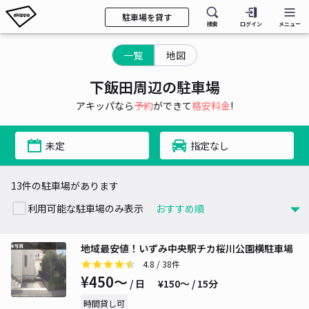
駐車場を貸す
検索
ログイン
メニュー
一覧
地図
下飯田周辺の駐車場
アキッパなら
予約
ができて
格安料金
!
未定
指定なし
13件の駐車場があります
利用可能な駐車場のみ表示
地域最安値！いずみ中央駅チカ桜川公園横駐車場
4.8
/ 38件
¥450〜
/ 日
¥150〜 / 15分
時間貸し可