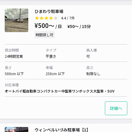
ひまわり駐車場
4.4
/ 7件
¥500〜
/ 日
¥50〜 / 15分
時間貸し可
貸出時間
タイプ
再入庫
24時間営業
平置き
可
長さ
車幅
高さ
500cm 以下
250cm 以下
制限なし
対応車種
オートバイ
軽自動車
コンパクトカー
中型車
ワンボックス
大型車・SUV
詳細へ
ウィンベルいづみ駐車場【1】