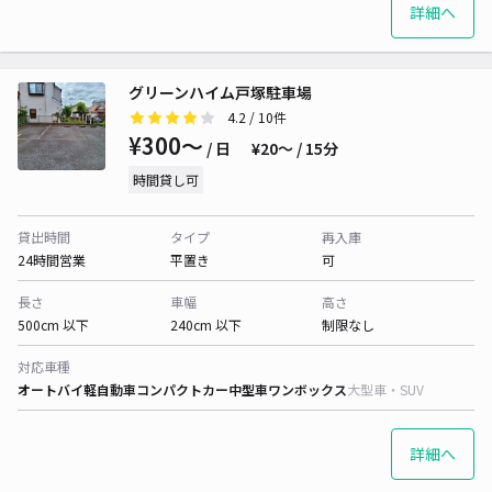
詳細へ
グリーンハイム戸塚駐車場
4.2
/ 10件
¥300〜
/ 日
¥20〜 / 15分
時間貸し可
貸出時間
タイプ
再入庫
24時間営業
平置き
可
長さ
車幅
高さ
500cm 以下
240cm 以下
制限なし
対応車種
オートバイ
軽自動車
コンパクトカー
中型車
ワンボックス
大型車・SUV
詳細へ