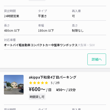
貸出時間
タイプ
再入庫
24時間営業
平置き
可
長さ
車幅
高さ
480cm 以下
180cm 以下
制限なし
対応車種
オートバイ
軽自動車
コンパクトカー
中型車
ワンボックス
大型車・SUV
詳細へ
akippa下和泉4丁目パーキング
5
/ 2件
¥600〜
/ 日
¥50〜 / 15分
時間貸し可
貸出時間
タイプ
再入庫