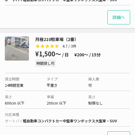
詳細へ
月極210駐車場（2番）
4.7
/ 3件
¥1,500〜
/ 日
¥200〜 / 15分
時間貸し可
貸出時間
タイプ
再入庫
24時間営業
平置き
可
長さ
車幅
高さ
600cm 以下
200cm 以下
制限なし
対応車種
オートバイ
軽自動車
コンパクトカー
中型車
ワンボックス
大型車・SUV