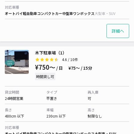
対応車種
オートバイ
軽自動車
コンパクトカー
中型車
ワンボックス
大型車・SUV
詳細へ
木下駐車場（1）
4.6
/ 10件
¥750〜
/ 日
¥75〜 / 15分
時間貸し可
貸出時間
タイプ
再入庫
24時間営業
平置き
可
長さ
車幅
高さ
480cm 以下
230cm 以下
制限なし
対応車種
オートバイ
軽自動車
コンパクトカー
中型車
ワンボックス
大型車・SUV