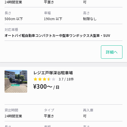
24時間営業
平置き
可
長さ
車幅
高さ
500cm 以下
190cm 以下
制限なし
対応車種
オートバイ
軽自動車
コンパクトカー
中型車
ワンボックス
大型車・SUV
詳細へ
レジエ戸塚深谷駐車場
3.7
/ 18件
¥300〜
/ 日
貸出時間
タイプ
再入庫
24時間営業
平置き
可
長さ
車幅
高さ