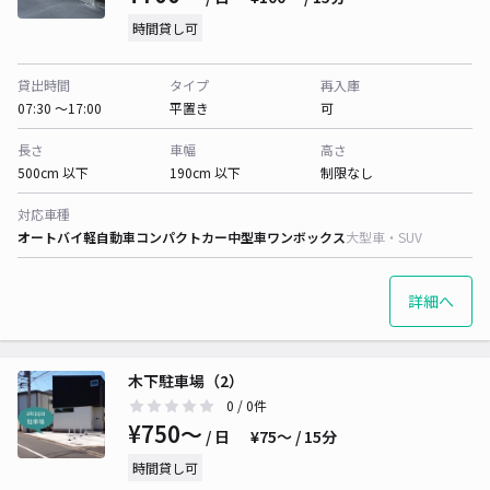
時間貸し可
貸出時間
タイプ
再入庫
07:30 〜17:00
平置き
可
長さ
車幅
高さ
500cm 以下
190cm 以下
制限なし
対応車種
オートバイ
軽自動車
コンパクトカー
中型車
ワンボックス
大型車・SUV
詳細へ
木下駐車場（2）
0
/ 0件
¥750〜
/ 日
¥75〜 / 15分
時間貸し可