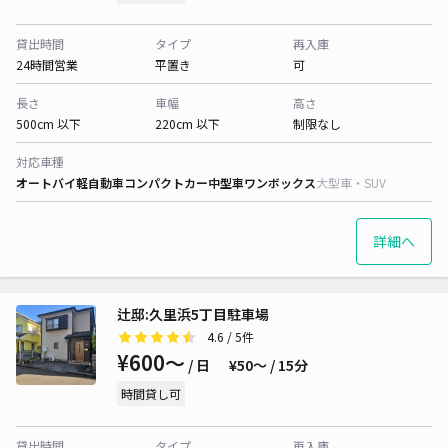
貸出時間
タイプ
再入庫
24時間営業
平置き
可
長さ
車幅
高さ
500cm 以下
220cm 以下
制限なし
対応車種
オートバイ
軽自動車
コンパクトカー
中型車
ワンボックス
大型車・SUV
詳細へ
辻邸:久里浜5丁目駐車場
4.6
/ 5件
¥600〜
/ 日
¥50〜 / 15分
時間貸し可
貸出時間
タイプ
再入庫