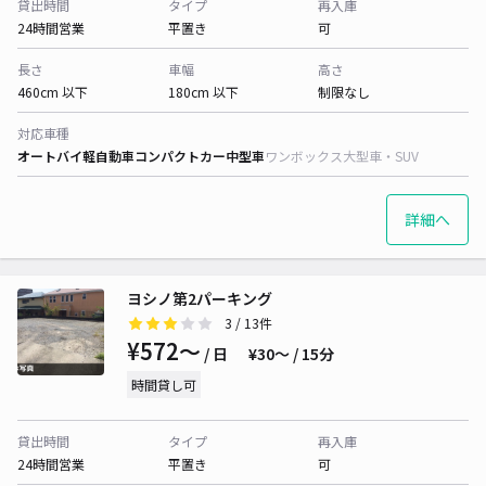
貸出時間
タイプ
再入庫
24時間営業
平置き
可
長さ
車幅
高さ
460cm 以下
180cm 以下
制限なし
対応車種
オートバイ
軽自動車
コンパクトカー
中型車
ワンボックス
大型車・SUV
詳細へ
ヨシノ第2パーキング
3
/ 13件
¥572〜
/ 日
¥30〜 / 15分
時間貸し可
貸出時間
タイプ
再入庫
24時間営業
平置き
可