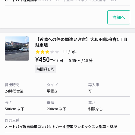
詳細へ
【近隣への停め間違い注意】大和田邸:舟倉1丁目
駐車場
3.3
/ 3件
¥450〜
/ 日
¥45〜 / 15分
時間貸し可
貸出時間
タイプ
再入庫
24時間営業
平置き
可
長さ
車幅
高さ
500cm 以下
200cm 以下
制限なし
対応車種
オートバイ
軽自動車
コンパクトカー
中型車
ワンボックス
大型車・SUV