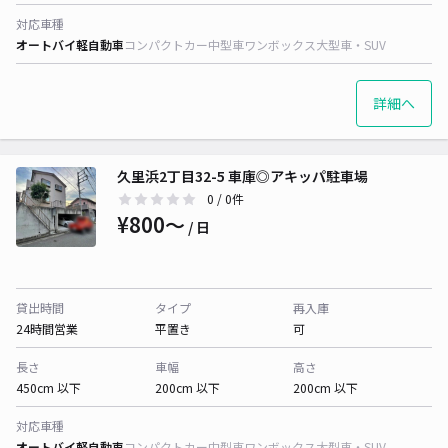
対応車種
オートバイ
軽自動車
コンパクトカー
中型車
ワンボックス
大型車・SUV
詳細へ
久里浜2丁目32-5 車庫◎アキッパ駐車場
0
/ 0件
¥800〜
/ 日
貸出時間
タイプ
再入庫
24時間営業
平置き
可
長さ
車幅
高さ
450cm 以下
200cm 以下
200cm 以下
対応車種
オートバイ
軽自動車
コンパクトカー
中型車
ワンボックス
大型車・SUV