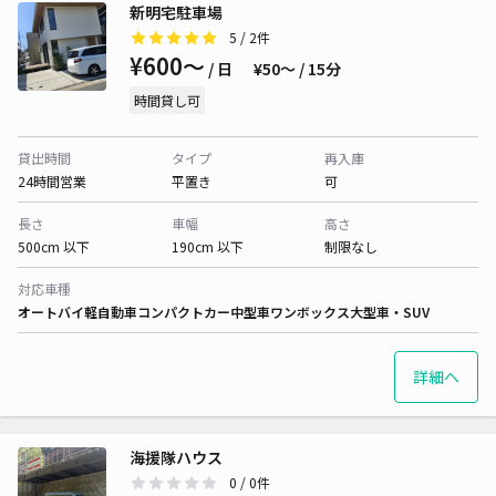
新明宅駐車場
5
/ 2件
¥600〜
/ 日
¥50〜 / 15分
時間貸し可
貸出時間
タイプ
再入庫
24時間営業
平置き
可
長さ
車幅
高さ
500cm 以下
190cm 以下
制限なし
対応車種
オートバイ
軽自動車
コンパクトカー
中型車
ワンボックス
大型車・SUV
詳細へ
海援隊ハウス
0
/ 0件