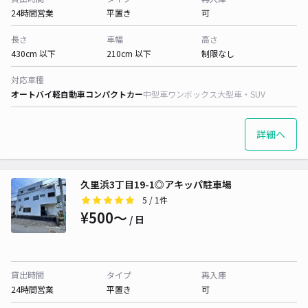
24時間営業
平置き
可
長さ
車幅
高さ
430cm 以下
210cm 以下
制限なし
対応車種
オートバイ
軽自動車
コンパクトカー
中型車
ワンボックス
大型車・SUV
詳細へ
久里浜3丁目19-1◎アキッパ駐車場
5
/ 1件
¥500〜
/ 日
貸出時間
タイプ
再入庫
24時間営業
平置き
可