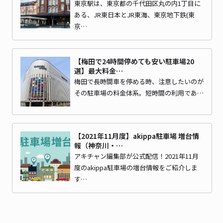
東京駅は、東京都の千代田区丸の内1丁目に
ある、JR東日本とJR東海、東京地下鉄(東
京…
【梅田で24時間停めても安い駐車場20
選】最大料金…
梅田で長時間車を停める時、注意したいのが
その駐車場の料金体系。短時間の利用であ…
【2021年11月度】akippa駐車場 増台情
報（神奈川・…
アキチャン編集部が公式配信！2021年11月
度のakippa駐車場の増台情報をご紹介しま
す…