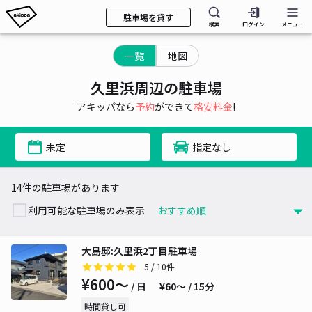
駐車場を貸す
検索
ログイン
メニュー
一覧
地図
久里浜周辺の駐車場
アキッパなら
予約
ができて
格安料金
!
未定
指定なし
14件の駐車場があります
利用可能な駐車場のみ表示
大島邸:久里浜2丁目駐車場
5
/ 10件
¥600〜
/ 日
¥60〜 / 15分
時間貸し可