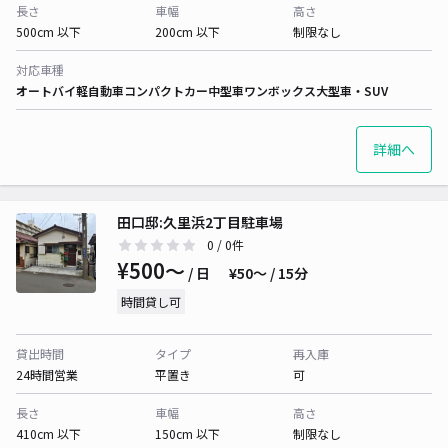
長さ
車幅
高さ
500cm 以下
200cm 以下
制限なし
対応車種
オートバイ
軽自動車
コンパクトカー
中型車
ワンボックス
大型車・SUV
詳細へ
田口邸:久里浜2丁目駐車場
0
/ 0件
¥500〜
/ 日
¥50〜 / 15分
時間貸し可
貸出時間
タイプ
再入庫
24時間営業
平置き
可
長さ
車幅
高さ
410cm 以下
150cm 以下
制限なし