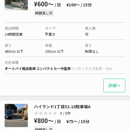
¥600〜
/ 日
¥100〜 / 15分
時間貸し可
貸出時間
タイプ
再入庫
24時間営業
平置き
可
長さ
車幅
高さ
480cm 以下
180cm 以下
制限なし
対応車種
オートバイ
軽自動車
コンパクトカー
中型車
ワンボックス
大型車・SUV
詳細へ
ハイランド1丁目52-10駐車場A
0
/ 0件
¥800〜
/ 日
¥75〜 / 15分
時間貸し可