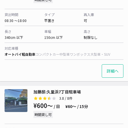
貸出時間
タイプ
再入庫
08:30 〜18:00
平置き
可
長さ
車幅
高さ
340cm 以下
150cm 以下
制限なし
対応車種
オートバイ
軽自動車
コンパクトカー
中型車
ワンボックス
大型車・SUV
詳細へ
加藤邸:久里浜7丁目駐車場
3.8
/ 8件
¥600〜
/ 日
¥60〜 / 15分
時間貸し可