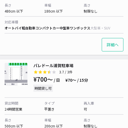
長さ
車幅
高さ
480cm 以下
180cm 以下
制限なし
対応車種
オートバイ
軽自動車
コンパクトカー
中型車
ワンボックス
大型車・SUV
詳細へ
パレドール浦賀駐車場
3.7
/ 3件
¥700〜
/ 日
¥70〜 / 15分
時間貸し可
貸出時間
タイプ
再入庫
24時間営業
平置き
可
長さ
車幅
高さ
500cm 以下
200cm 以下
制限なし