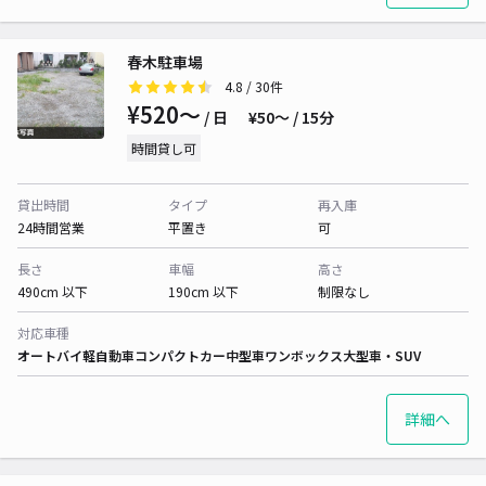
春木駐車場
4.8
/ 30件
¥520〜
/ 日
¥50〜 / 15分
時間貸し可
貸出時間
タイプ
再入庫
24時間営業
平置き
可
長さ
車幅
高さ
490cm 以下
190cm 以下
制限なし
対応車種
オートバイ
軽自動車
コンパクトカー
中型車
ワンボックス
大型車・SUV
詳細へ