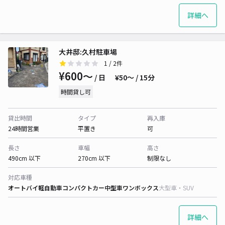
詳細へ
大井邸:久村駐車場
1
/ 2件
¥600〜
/ 日
¥50〜 / 15分
時間貸し可
貸出時間
タイプ
再入庫
24時間営業
平置き
可
長さ
車幅
高さ
490cm 以下
270cm 以下
制限なし
対応車種
オートバイ
軽自動車
コンパクトカー
中型車
ワンボックス
大型車・SUV
詳細へ